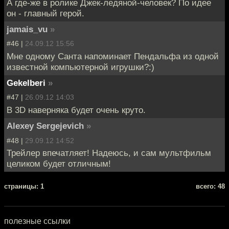
А где-же в ролике Джек-ледяной-человек? По идее
он - главный герой.
jamais_vu
»
#46 |
24.09.12 15:56
Мне одному Санта напоминает Пендальфа из одной
известной компьютерной игрушки?:)
Gekelberi
»
#47 |
26.09.12 14:03
В 3D наверняка будет очень круто.
Alexey Sergejevich
»
#48 |
29.09.12 14:52
Трейлер впечатляет! Надеюсь, и сам мультфильм
целиком будет отличным!
cтраницы: 1
всего: 48
полезные ссылки