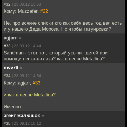
#32 |
23.09.12 13:53
Кому: Muzzafar,
#22
Не, про всякие списки кто как себя весь год вел есть
и у нашего Деда Мороза. Но чтобы татуировки?
agjarr
»
#33 |
23.09.12 14:44
Sandman - этот тот, который усыпит детей при
помощи песка-в-глаза? как в песне Metallica?
mvv76
»
#34 |
23.09.12 14:54
Кому: agjarr,
#33
> как в песне Metallica?
Именно.
агент Валюшок
»
#35 |
23.09.12 15:12