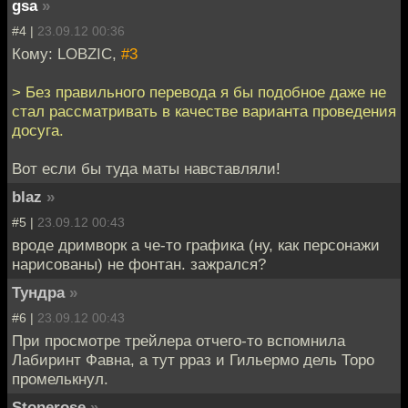
gsa
»
#4 |
23.09.12 00:36
Кому: LOBZIC,
#3
> Без правильного перевода я бы подобное даже не
стал рассматривать в качестве варианта проведения
досуга.
Вот если бы туда маты навставляли!
blaz
»
#5 |
23.09.12 00:43
вроде дримворк а че-то графика (ну, как персонажи
нарисованы) не фонтан. зажрался?
Тундра
»
#6 |
23.09.12 00:43
При просмотре трейлера отчего-то вспомнила
Лабиринт Фавна, а тут рраз и Гильермо дель Торо
промелькнул.
Stonerose
»