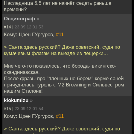
Наследница 5,5 лет не начнёт седеть раньше
времени?
Осцилограф
»
#14 |
23.09.12 01:53
Кому: Цзен ГУргуров,
#11
> Санта здесь русский? Даже советский, судя по
кумачевым флагам на выезде из пещерки...
Мне чего-то показалось, что борода- викингско-
скандинавская.
После фразы про "пленных не берем" корме саней
причудилась турель с M2 Browning и Сильвестром
нашим Сталоне!
kiokumizu
»
#15 |
23.09.12 01:54
Кому: Цзен ГУргуров,
#11
> Санта здесь русский? Даже советский, судя по