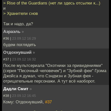
> Rise of the Guardians (нет ли здесь отсылки к...)
и
> Хранители снов
Так и надо, да?
Азраэль
»
#36 |
23.09.12 16:29
будем поглядеть
Отдохнувший
»
#37 |
23.09.12 16:32
После мультсериала "Охотники за привидениями"
(серия "Песочный человечек") и "Зубной феи" Грэма
Джойса я думал, что Сэндмэн и Зубная фея -
отрицательные персонажи. А тут всё наоборот.
Дадли Смит
»
#38 |
23.09.12 16:45
Кому: Отдохнувший,
#37