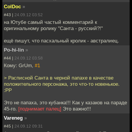
ColDoc
»
#43 |
24.09.12 03:52
на Ютубе самый частый комментарий к
оригинальному ролику "Санта - русский?!"
ещё пишут, что пасхальный кролик - австралиец.
Po-hi-lin
»
#44 |
24.09.12 03:58
Кому: GrUm,
#1
> Расписной Санта в черной папахе в качестве
положительного персонажа, это что-то новенькое.
:РР
Это не папаха, это кубанка!!! Как у казаков на параде
45-го.
[поднимает палец]
Это важно!!!
Vareneg
»
#45 |
24.09.12 09:31