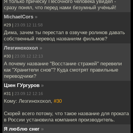
Я только причёску Песочного человека увидел -
сразу понял, что перед нами безумный учёный!
MichaelCors
»
#29 |
23.09.12 11:58
Дима, зачем ты перестал в озвучке роликов давать
собственный перевод названиям фильмов?
Лезгинохохол
»
#30 |
23.09.12 12:13
А почему название "Восстание стражей" перевели
как "Хранители снов"? Куда смотрят правильные
переводчики?
Цзен ГУргуров
»
#31 |
23.09.12 12:16
Кому: Лезгинохохол,
#30
Скорей всего потому, что такое название для проката
в России установила компания производитель.
Я люблю снег
»