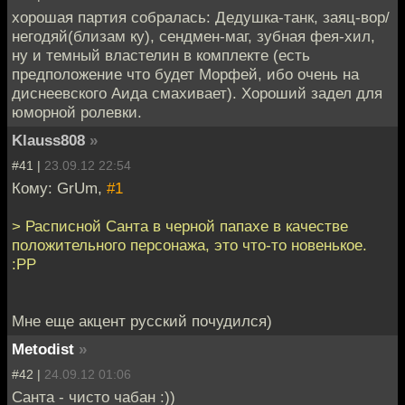
хорошая партия собралась: Дедушка-танк, заяц-вор/
негодяй(близам ку), сендмен-маг, зубная фея-хил,
ну и темный властелин в комплекте (есть
предположение что будет Морфей, ибо очень на
диснеевского Аида смахивает). Хороший задел для
юморной ролевки.
Klauss808
»
#41 |
23.09.12 22:54
Кому: GrUm,
#1
> Расписной Санта в черной папахе в качестве
положительного персонажа, это что-то новенькое.
:РР
Мне еще акцент русский почудился)
Metodist
»
#42 |
24.09.12 01:06
Санта - чисто чабан :))