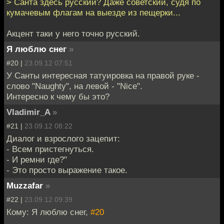
> Санта здесь русский? Даже советский, судя по
кумачевым флагам на выезде из пещерки...
Акцент таки у него точно русский.
Я люблю снег
»
#20 |
23.09.12 07:51
У Санты интересная татуировка на правой руке -
слово "Naughty", на левой - "Nice".
Интересно к чему бы это?
Vladimir_A
»
#21 |
23.09.12 08:22
Диалог и взрослого зацепит:
- Всем пристегнуться.
- И ремни где?"
- Это просто выражение такое.
Muzzafar
»
#22 |
23.09.12 09:39
Кому: Я люблю снег,
#20