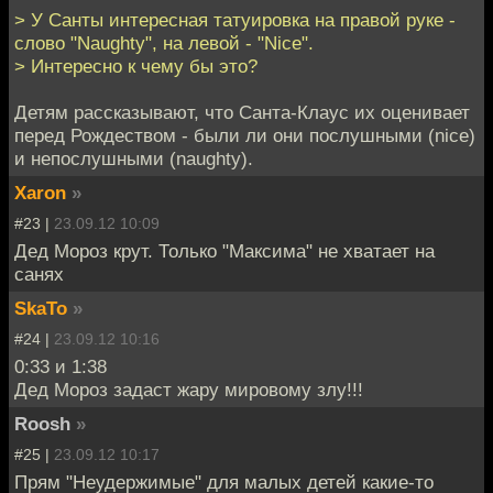
> У Санты интересная татуировка на правой руке -
слово "Naughty", на левой - "Nice".
> Интересно к чему бы это?
Детям рассказывают, что Санта-Клаус их оценивает
перед Рождеством - были ли они послушными (nice)
и непослушными (naughty).
Xaron
»
#23 |
23.09.12 10:09
Дед Мороз крут. Только "Максима" не хватает на
санях
SkaTo
»
#24 |
23.09.12 10:16
0:33 и 1:38
Дед Мороз задаст жару мировому злу!!!
Roosh
»
#25 |
23.09.12 10:17
Прям "Неудержимые" для малых детей какие-то