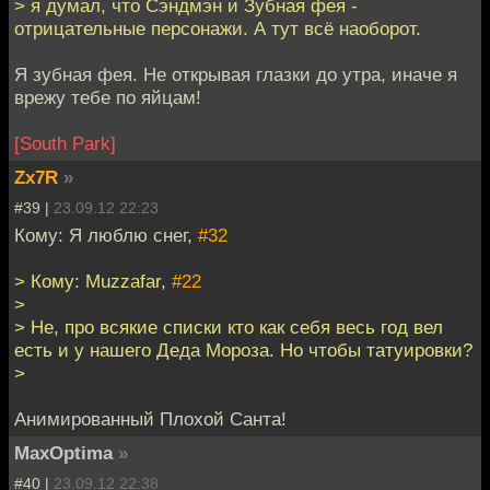
> я думал, что Сэндмэн и Зубная фея -
отрицательные персонажи. А тут всё наоборот.
Я зубная фея. Не открывая глазки до утра, иначе я
врежу тебе по яйцам!
[South Park]
Zx7R
»
#39 |
23.09.12 22:23
Кому: Я люблю снег,
#32
> Кому: Muzzafar,
#22
>
> Не, про всякие списки кто как себя весь год вел
есть и у нашего Деда Мороза. Но чтобы татуировки?
>
Анимированный Плохой Санта!
MaxOptima
»
#40 |
23.09.12 22:38