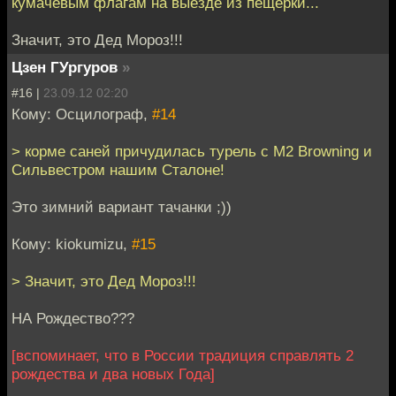
кумачевым флагам на выезде из пещерки...
Значит, это Дед Мороз!!!
Цзен ГУргуров
»
#16 |
23.09.12 02:20
Кому: Осцилограф,
#14
> корме саней причудилась турель с M2 Browning и
Сильвестром нашим Сталоне!
Это зимний вариант тачанки ;))
Кому: kiokumizu,
#15
> Значит, это Дед Мороз!!!
НА Рождество???
[вспоминает, что в России традиция справлять 2
рождества и два новых Года]