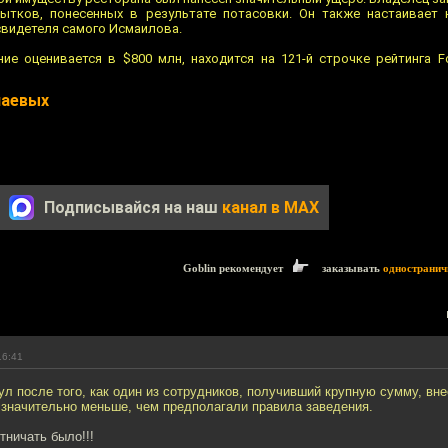
ытков, понесенных в результате потасовки. Он также настаивает 
свидетеля самого Исмаилова.
ие оценивается в $800 млн, находится на 121-й строчке рейтинга F
чаевых
Подписывайся на наш
канал в MAX
Goblin рекомендует
заказывать
одностранич
16:41
л после того, как один из сотрудников, получивший крупную сумму, вн
 значительно меньше, чем предполагали правила заведения.
тничать было!!!