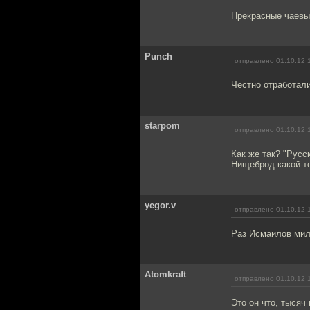
Прекрасные чаевые
Punch
отправлено 01.10.12 
Честно отработали
starpom
отправлено 01.10.12 
Как же так? "Русс
Нищеброд какой-т
yegor.v
отправлено 01.10.12 
Раз Исмаилов милл
Atomkraft
отправлено 01.10.12 
Это он что, тысяч 