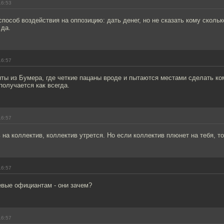
16:53
способ воздействия на оппозицию: дать денег, но не сказать кому скольк
 да.
16:57
ты из Бумера, где четкие пацаны вроде и пытаются местами сделать ко
получается как всегда.
16:57
на коллектив, коллектив утрется. Но если коллектив плюнет на тебя, т
16:57
евые официантам - они зачем?
16:57