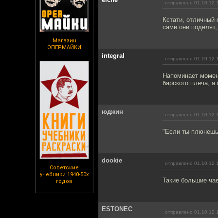
отправлено 01.10.12 
Кстати, отличный 
сами они поделят,
Магазин
ОПЕРМАЙКИ
integral
отправлено 01.10.12 
Напоминает момен
барского плеча, а 
юджин
отправлено 01.10.12 
"Если ты плюнешь 
dookie
отправлено 01.10.12 
Советские
учебники 1940-50х
Такие большие ча
годов
ESTONEC
отправлено 01.10.12 