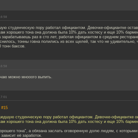
16:58
ую студенческую пору работал официантом. Девочке-официантке остав
лам хорошего тона она должна была 10% дать хостесу и еще 10% барме
а зарабатываешь раз в сто лет, работая официантом в среднем ресторан
снилось, тонны говна полились из всех щелей, так что не удивительно, 
0 тонн баксов.
16:58
 чаю можно мнооого выпить.
17:01
,
#15
шедшую студенческую пору работал официантом. Девочке-официантке ос
лам хорошего тона она должна была 10% дать хостесу и еще 10% барме
орошего тона", а обязана заслать оговоренную долю людям, с которыми 
зависит её заработок.