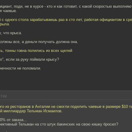
циант, поди, не в курсе - кто и как готовит, с какой скоростью выполняю
я чаевые.
 с одного стола зарабатываешь раз в сто лет, работая официантом в ср
крыла.
, что крыса.
должны все, а деньги получать должна она.
ь, тонны говна полились из всех щелей
но", если за руку поймали крысу?
онечности не поломали.
17:02
о из ресторанов в Анталии не смогли поделить чаевые в размере $10 т
ий миллиардер Тельман Исмаилов.
0% от заказа...
ективный Тельман на сто штук бакинских на свою кишку бросил?