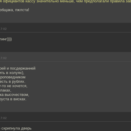
я официантов кассу значительно меньше, чем предполагали правила за
общака, пжлста!
17:02
инг))))
17:02
рей и посдержанней
ть в холуях),
проповедником
есть в рублях.
-то не хочется,
лаках,
ка высочеством,
руста в висках.
17:02
ке скрипнула дверь