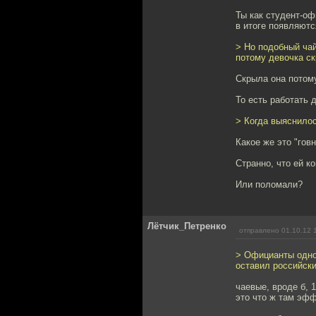
Ты как студент-офи
в итоге появляютс
> Но подобный чай
потому девочка с
Скрыла она потому
То есть работать 
> Когда выяснилос
Какое же это "гов
Странно, что ей к
Или поломали?
Лётчик_Петренко
отправлено 01.10.12 
> Официанты одног
оставил российск
чаевые, вроде б, 1
это что ж там эфф