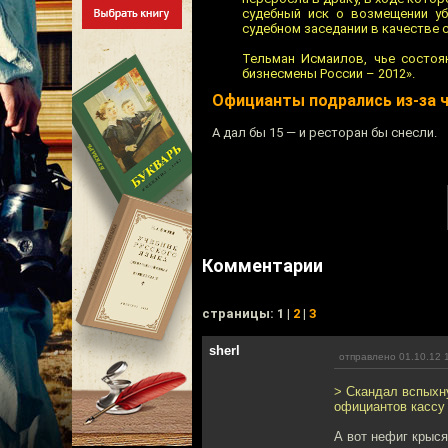
судебный иск о возмещении уб
судебном заседании в качестве 
Тельман Исмаилов, чье состоян
бизнесмены России – 2012».
Официанты подрались из-за 
А дал бы 15 — и ресторан бы снесли.
Комментарии
cтраницы: 1 |
2
|
3
sherl
отправлено 01.10.12 
> Скандал вспыхну
официантов кассу
А вот нефиг крыся