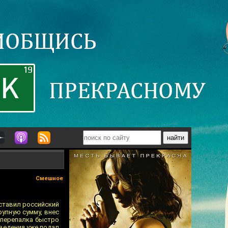
Смешное
оставил российский
рупную сумму, внес
 перепалка быстро
аведения уже подал