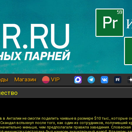
оды
Магазин
VIP
чество
 в Анталии не смогли поделить чаевые в размере $10 тыс., которые 
кандал вспыхнул после того, как один из сотрудников, получивший к
значительно меньше, чем предполагали правила заведения. Словесная
рой имуществу ресторана был нанесен значительный ущерб. Владелец з