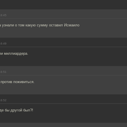
16:45
а узнали о том какую сумму оставил Исмаило
16:49
ли миллиардера.
16:51
 против поживиться.
16:52
де бы другой был?!