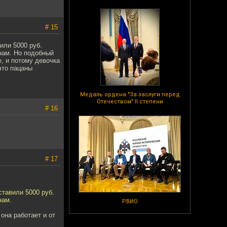
# 15
или 5000 руб.
нам. Но подобный
е, и потому девочка
что пацаны
Медаль ордена "За заслуги перед
Отечеством" II степени
# 16
# 17
тавили 5000 руб.
нам.
РВИО
она работает и от