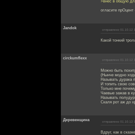
>внес в общую дл
огласите прОцент 
Jandok
отправлено 01.10.12 
Какой тонкий тролл
circkumflexx
отправлено 01.10.12 
Можно быть похит
(Нынче модно ходи
Называть дурака 
И топить свою сов
Только мне почему
Чаевые зажав в ку
Называть полудур
Скаля рот аж до х
Деревенщина
отправлено 01.10.12 
Вдруг, как в сказ