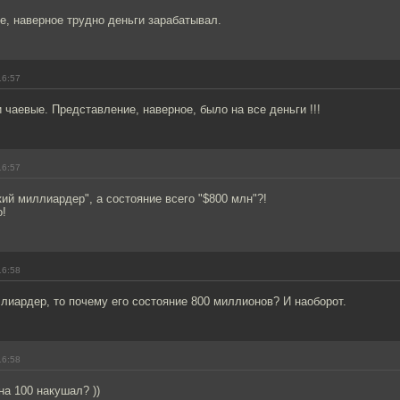
, наверное трудно деньги зарабатывал.
16:57
 чаевые. Представление, наверное, было на все деньги !!!
16:57
кий миллиардер", а состояние всего "$800 млн"?!
о!
16:58
иардер, то почему его состояние 800 миллионов? И наоборот.
16:58
на 100 накушал? ))