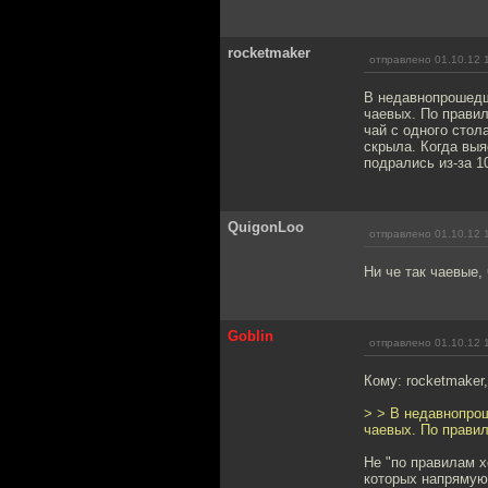
rocketmaker
отправлено 01.10.12 
В недавнопрошедш
чаевых. По прави
чай с одного стол
скрыла. Когда выя
подрались из-за 1
QuigonLoo
отправлено 01.10.12 
Ни че так чаевые,
Goblin
отправлено 01.10.12 
Кому: rocketmaker
> > В недавнопро
чаевых. По прави
Не "по правилам х
которых напрямую 