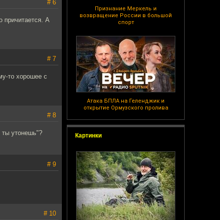
# 6
Признание Меркель и
возвращение России в большой
о причитается. А
спорт
# 7
му-то хорошее с
Атака БПЛА на Геленджик и
открытие Ормузского пролива
# 8
о ты утонешь"?
Картинки
# 9
# 10