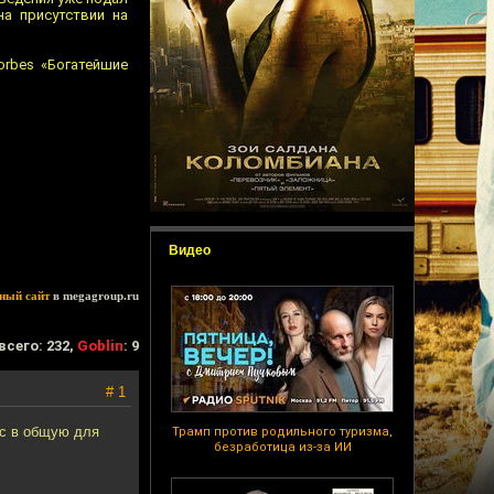
на присутствии на
orbes «Богатейшие
Видео
ный сайт
в megagroup.ru
всего: 232,
Goblin
: 9
# 1
ес в общую для
Трамп против родильного туризма,
безработица из-за ИИ