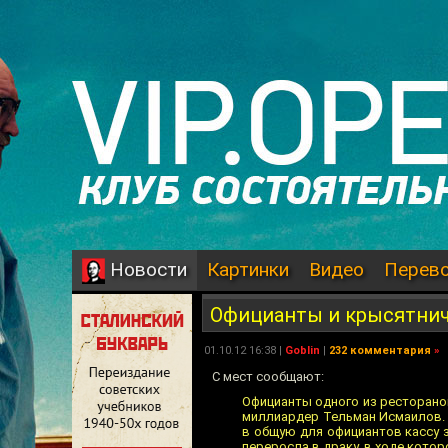
Картинки
Видео
Перев
Новости
Официанты и крысятни
01.10.12 16:38 |
Goblin
|
232 комментария
»
С мест сообщают:
Официанты одного из ресторанов
миллиардер Тельман Исмаилов. С
в общую для официантов кассу 
переросла в драку, в ходе кото