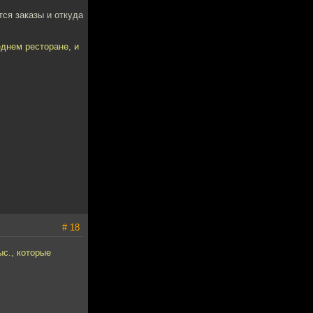
тся заказы и откуда
еднем ресторане, и
# 18
ыс., которые