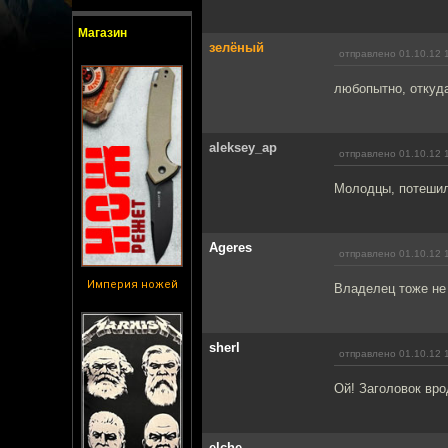
Магазин
зелёный
отправлено 01.10.12 
любопытно, откуд
aleksey_ap
отправлено 01.10.12 
Молодцы, потеши
Ageres
отправлено 01.10.12 
Империя ножей
Владелец тоже не
sherl
отправлено 01.10.12 
Ой! Заголовок вро
elche