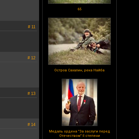
65
# 11
# 12
Остров Сахалин, река Найба
# 13
# 14
Медаль ордена "За заслуги перед
Отечеством" II степени