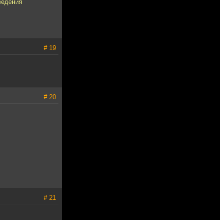
ведения
# 19
# 20
# 21