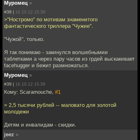
Муромец
»
#38 |
16.10.12 15:38
>"Ностромо" по мотивам знаменитого
фантастического триллера "Чужие".
"Чужой", только.
Я так понимаю - закинулся волшебнымии
таблетками а через пару часов из грдей выскакивает
facehugger и бежит размножаться.
Муромец
»
#39 |
16.10.12 15:39
Кому: Scaramouche,
#1
> 2,5 тысячи рублей -- маловато для золотой
молодежи
Детям и инвалидам - скидки.
jeez
»