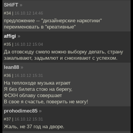
SHiFT
»
#34 |
16.10.12 14:46
предложение -- "дизайнерские наркотики"
переименовать в "креативные"
affigi
»
#35 |
16.10.12 15:04
Да отовсюду смело можно выборку делать, страну
закалывают, задымлют и снюхивают с успехом.
lean88
»
#36 |
16.10.12 15:31
На теплоходе музыка играет
Я без билета стою на берегу,
ФСКН облаву совершает
В свое я счастье, поверить не могу!
prohodimec85
»
#37 |
16.10.12 15:31
Жаль, не 37 год на дворе.