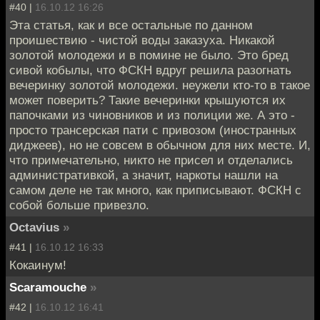
#40 |
16.10.12 16:26
Эта статья, как и все остальные по данном
проишествию - чистой воды заказуха. Никакой
золотой молодежи и в помине не было. Это бред
сивой кобылы, что ФСКН вдруг решила разогнать
вечеринку золотой молодежи. неужели кто-то в такое
может поверить? Такие вечеринки крышуются их
папочками из чиновников и из полиции же. А это -
просто трансерская пати с привозом (иностранных
диджеев), но не совсем в обычном для них месте. И,
что примечательно, никто не присел и отделались
административкой, а значит, наркоты нашли на
самом деле не так много, как приписывают. ФСКН с
собой больше привезло.
Octavius
»
#41 |
16.10.12 16:33
Кокаинум!
Scaramouche
»
#42 |
16.10.12 16:41