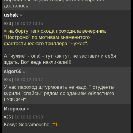
досталось
ushak
»
#23 |
16.10.12 13:15
> на борту теплохода проходила вечеринка
"Ностромо" по мотивам знаменитого
фантастического триллера "Чужие".
А "чужие" - опа! - тут как тут, не заставили себя
ждать. Вот ведь накликали!!!
slgor66
»
#24 |
16.10.12 13:17
У нас пароход штурмовать не надо, " студенты
курили "спайсы" рядом со зданием областного
ГУФСИН".
Игорюха
»
#25 |
16.10.12 13:20
Кому: Scaramouche,
#1