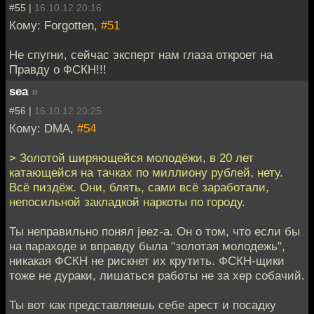
#55 |
16.10.12 20:16
Кому: Forgotten,
#51
Не спугни, сейчас эксперт нам глаза откроет на
Правду о ФСКН!!!
sea
»
#56 |
16.10.12 20:25
Кому: DMA,
#54
> Золотой ширяющейся молодёжи, в 20 лет
катающейся на тачках по миллиону рублей, нету.
Всё пиздёж. Они, блять, сами всё заработали,
непосильной закладкой наркоты по городу.
Ты неправильно понял jeez-а. Он о том, что если бы
на параходе и вправду была "золотая молодежь",
никакая ФСКН не рискнет их крутить. ФСКН-щики
тоже не дураки, лишаться работы не за хер собачий.
Ты вот как представляешь себе арест и посадку