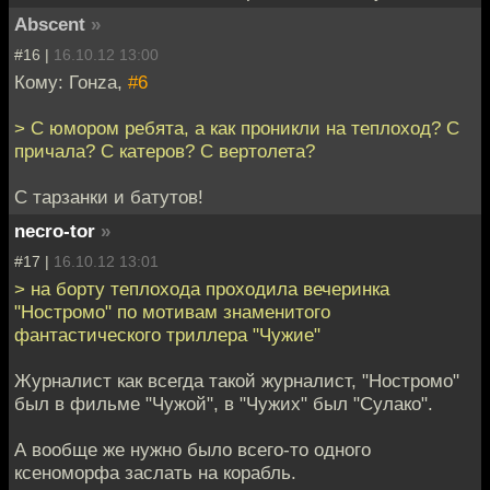
Abscent
»
#16 |
16.10.12 13:00
Кому: Гонzа,
#6
> С юмором ребята, а как проникли на теплоход? С
причала? С катеров? С вертолета?
С тарзанки и батутов!
necro-tor
»
#17 |
16.10.12 13:01
> на борту теплохода проходила вечеринка
"Ностромо" по мотивам знаменитого
фантастического триллера "Чужие"
Журналист как всегда такой журналист, "Ностромо"
был в фильме "Чужой", в "Чужих" был "Сулако".
А вообще же нужно было всего-то одного
ксеноморфа заслать на корабль.