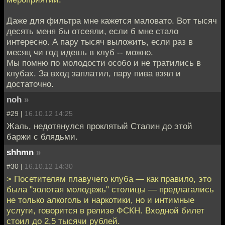
Даже для фильтра мне кажется маловато. Вот тысяч
десять меня бы отсеяли, если б мне стало
интересно. А пару тысяч выложить, если раз в
месяц чи год идешь в клуб -- можно.
Мы помню по молодости особо и не тратились в
клубах. За вход заплатил, пару пива взял и
достаточно.
noh
»
#29 |
16.10.12 14:25
Жаль, недотянулся проклятый Сталин до этой
баржи с блядьми.
shhmn
»
#30 |
16.10.12 14:30
> Посетителям плавучего клуба — как правило, это
была "золотая молодежь" столицы — предлагались
не только алкоголь и наркотики, но и интимные
услуги, говорится в релизе ФСКН. Входной билет
стоил до 2,5 тысячи рублей.