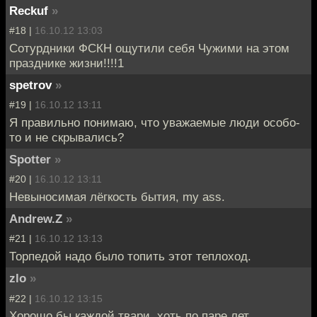
Reckuf
»
#18 |
16.10.12 13:03
Сотурдники ФСКН ощутили себя Чужими на этом
празднике жизни!!!!1
spetrov
»
#19 |
16.10.12 13:11
Я правильно понимаю, что уважаемые люди особо-
то и не скрывались?
Spotter
»
#20 |
16.10.12 13:11
Невыносимая лёгкость бытия, my ass.
Andrew.Z
»
#21 |
16.10.12 13:13
Торпедой надо было топить этот теплоход.
zlo
»
#22 |
16.10.12 13:15
Хорошо бы каждой твари, хоть по паре лет