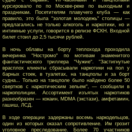
курсировало по по Москве-реке по выходным и
праздникам. Посетителям плавучего клуба — как
правило, это была "золотая молодежь" столицы —
предлагались не только алкоголь и наркотики, но и
интимные услуги, говорится в релизе ФСКН. Входной
билет стоил до 2,5 тысячи рублей.
В ночь облавы на борту теплохода проходила
вечеринка "Ностромо" по мотивам знаменитого
фантастического триллера "Чужие". "Застигнутые
врасплох клиенты сбрасывали наркотики на пол у
барных стоек, в туалетах, на танцполы и за борт
судна... Только на танцполе было найдено более 50
свертков с наркотическим зельем", — сообщили в
наркополиции. Ассортимент изъятых наркотиков
разнообразен — кокаин, MDMA (экстази), амфетамин,
гашиш, ЛСД.
В ходе операции задержаны восемь наркодельцов,
один из которых оказал сопротивление. Им грозит
уголовное преследование. Более 70 участников