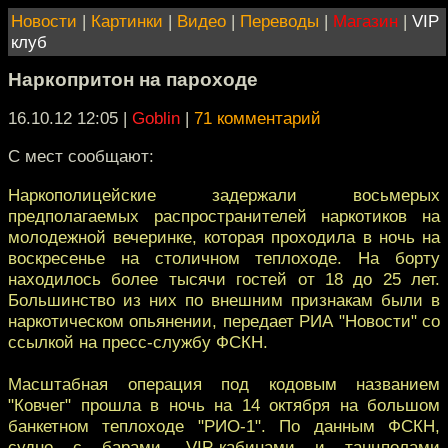
Новости
|
Картинки
|
Видео
|
Переводы
|
Магазин
|
VIP
клуб
Наркопритон на пароходе
16.10.12 12:05
|
Goblin
|
71 комментарий
С мест сообщают:
Наркополицейские задержали восьмерых
предполагаемых распространителей наркотиков на
молодежной вечеринке, которая проходила в ночь на
воскресенье на столичном теплоходе. На борту
находилось более тысячи гостей от 18 до 25 лет.
Большинство из них по внешним признакам были в
наркотическом опьянении, передает РИА "Новости" со
ссылкой на пресс-службу ФСКН.
Масштабная операция под кодовым названием
"Ковчег" прошла в ночь на 14 октября на большом
банкетном теплоходе "РИО-1". По данным ФСКН,
судно с барами, VIP-кабинами и танцполами