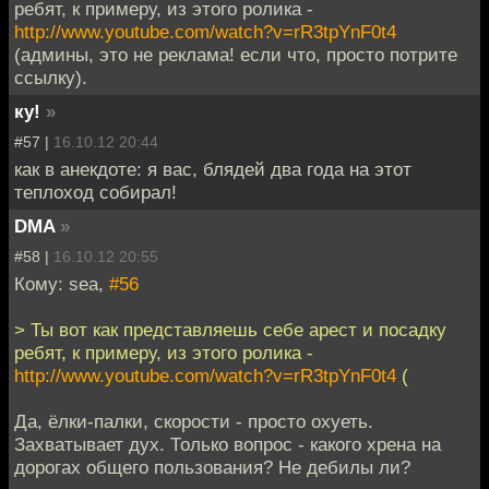
ребят, к примеру, из этого ролика -
http://www.youtube.com/watch?v=rR3tpYnF0t4
(админы, это не реклама! если что, просто потрите
ссылку).
ку!
»
#57 |
16.10.12 20:44
как в анекдоте: я вас, блядей два года на этот
теплоход собирал!
DMA
»
#58 |
16.10.12 20:55
Кому: sea,
#56
> Ты вот как представляешь себе арест и посадку
ребят, к примеру, из этого ролика -
http://www.youtube.com/watch?v=rR3tpYnF0t4
(
Да, ёлки-палки, скорости - просто охуеть.
Захватывает дух. Только вопрос - какого хрена на
дорогах общего пользования? Не дебилы ли?