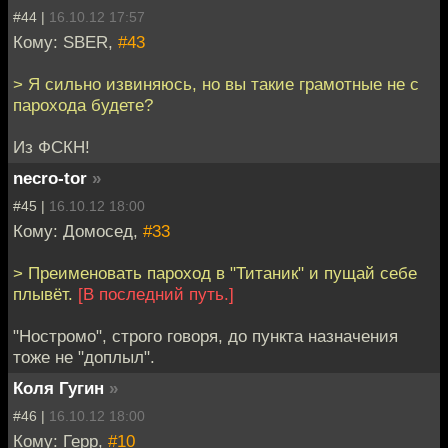
#44 |
16.10.12 17:57
Кому: SBER,
#43
> Я сильно извиняюсь, но вы такие грамотные не с
парохода будете?
Из ФСКН!
necro-tor
»
#45 |
16.10.12 18:00
Кому: Домосед,
#33
> Преименовать пароход в "Титаник" и пущай себе
плывёт.
[В последний путь.]
"Ностромо", строго говоря, до пункта назначения
тоже не "доплыл".
Коля Гугин
»
#46 |
16.10.12 18:00
Кому: Герр,
#10