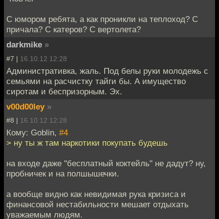
С юмором ребята, а как проникли на теплоход? С
причала? С катеров? С вертолета?
darkmike
»
#7 |
16.10.12 12:28
Административка, жаль. Под белы руки молодежь с
семьями на расчистку тайги бы. А имущество
сиротам и беспризорным. Эх.
v00d00ley
»
#8 |
16.10.12 12:28
Кому: Goblin,
#4
> ну ты ж там наркотики покупать будешь
на входе даже "бесплатный коктейль" не дадут? ну,
пробничек и на полшышечки.
а вообще видно как невидимая рука кризиса и
финансовой нестабильности мешает отдыхать
уважаемым людям.