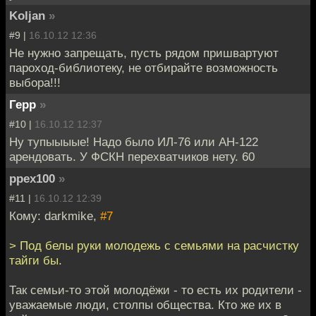
Koljan
»
#9 |
16.10.12 12:36
Не нужно запрещать, пусть рядом пришвартуют
пароход-библиотеку, не отбирайте возможность
выбора!!!
Герр
»
#10 |
16.10.12 12:37
Ну тупыыыые! Надо было ИЛ-76 или АН-122
арендовать. У ФСКН перехватчиков нету. 60
ppex100
»
#11 |
16.10.12 12:39
Кому: darkmike,
#7
> Под белы руки молодежь с семьями на расчистку
тайги бы.
Так семьи-то этой молодёжи - то есть их родители -
уважаемые люди, столпы общества. Кто же их в