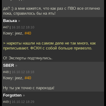
да? :) а мне кажется, что как раз с ПВО все отлично
пока, справилось бы на ять!
Васька
»
#47 |
16.10.12 18:10
Кому: jeez,
#40
> наркоты нашли на самом деле не так много, как
приписывают. ФСКН с собой больше привезло.
О! Эксперты подтянулись.
SBER
»
#48 |
16.10.12 18:18
Кому: jeez,
#40
Ну ты уж точно с парохода!
Forgotten
»
#49 |
16.10.12 18:29