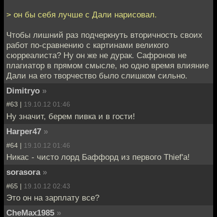
> он бы себя лучше с Дали нарисовал.
Чтобы лишний раз подчеркнуть вторичность своих
работ по-сравнению с картинами великого
сюрреалиста? Ну он же не дурак. Сафронов не
плагиатор в прямом смысле, но одно время влияние
Дали на его творчество было слишком сильно.
Dimitryo
»
#63 |
19.10.12 01:46
Ну значит, берем пивка и в гости!
Harper47
»
#64 |
19.10.12 01:46
Никас - чисто лорд Баффорд из первого Thief'а!
sorasora
»
#65 |
19.10.12 02:43
Это он на зарплату все?
CheMax1985
»