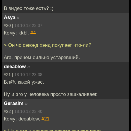
В видео тоже есть? :)
Asya
»
#20 |
18.10.12 23:37
Кому: kkbl,
#4
> Он чо сэконд хэнд покупает что-ли?
Ага, причём сильно устаревший.
deeablow
»
#21 |
18.10.12 23:38
Бл@, какой ужас.
Ну и эго у человека просто зашкаливает.
Gerasim
»
#22 |
18.10.12 23:40
Кому: deeablow,
#21
> Ну и эго у человека просто зашкаливает.