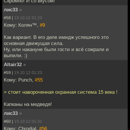
Скромно! И со вкусом!
лис33
»
#58 |
19.10.12 01:23
Кому: Колян™,
#9
Как вариант. В его деле имидж успешного это
основная движущая сила.
Ну, или накануне были гости и всё сожрали и
выпили. :)
Altair32
»
#59 |
19.10.12 01:23
Кому: Punch,
#55
> стоит навороченная охранная система 15 века !
Капканы на медведя!
лис33
»
#60 |
19.10.12 01:31
Кому: Chrodial,
#56