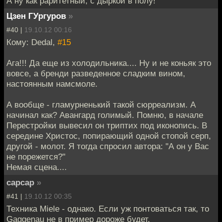
А ну как раритетный, с дыркой в полу!
Цзен ГУргуров
»
#40 |
19.10.12 00:16
Кому: Dedal,
#15
Ага!!! Да еще из холодильника.... Ну и не коньяк это
вовсе, а бренди разведенное сладким вином,
настоянным намсмоле.
А вообще - гламурненький такой сюрреализм. А
начинал как? Авангард голимый. Помню, в начале
Перестройки вывесил он триптих под иконопись. В
середине Христос, попирающий одной стопой серп,
другой - молот. Я тогда спросил автора: "А он у Вас
не порежется?"
Немая сцена....
capcap
»
#41 |
19.10.12 00:35
Техника Miele - однако. Если уж понтоваться так, то
Gaggenau не в пример дороже будет.