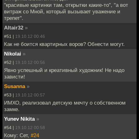
"красивые картинки там, открытки какие-то", "а вот
витраж со Мной, который вызывает уважение и
трепет".
Altair32
»
#51 |
19.10.12 00:46
Как не боится квартирных воров? Обнести могут.
Nikolai
»
#52 |
19.10.12 00:56
Явно успешный и креативный художник! Не надо
зависти!
Susanna
»
#53 |
19.10.12 00:57
ИМХО, реализовал детскую мечту о собственном
замке.
Yunev Nikita
»
#54 |
19.10.12 00:58
Кому: Сет,
#24