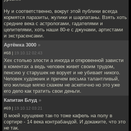
Ну и соответственно, вокруг этой публики всегда
кормятся паразиты, жулики и шарлатаны. Взять хоть
средние века с астрологами, гадателями и
целителями, хоть наши 80-е с джунами, артистами
и экстрасенсами.
Артёмка 3000
»
#68 |
19.10.12 02:43
Хех столько злости а иногда и откровенной зависти
в коментах а ведь человек живет своим трудом,
пенсию у старушек не ворует и не убивает никого.
Человек художник и причем весьма талантливый,
его жилище мягко скажем не аскетично но это уже
его дело как тратить свои деньги.
Капитан Блуд
»
#69 |
19.10.12 03:21
В моей хрущевке так-то тоже кафель на полу в
сортире - 14 века контрабандой. И докажите, что это
не так.