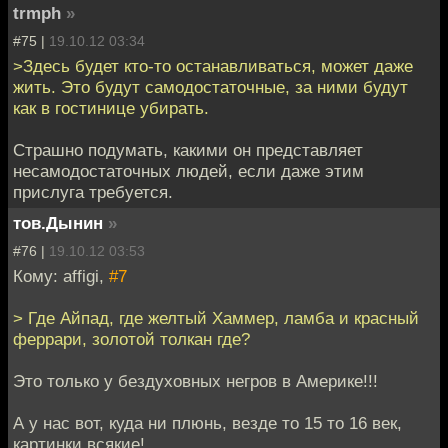
trmph
»
#75 |
19.10.12 03:34
>Здесь будет кто-то останавливаться, может даже
жить. Это будут самодостаточные, за ними будут
как в гостинице убирать.
Страшно подумать, какими он представляет
несамодостаточных людей, если даже этим
прислуга требуется.
тов.Дынин
»
#76 |
19.10.12 03:53
Кому: affigi,
#7
> Где Айпад, где желтый Хаммер, ламба и красный
феррари, золотой толкан где?
Это только у бездуховных негров в Америке!!!
А у нас вот, куда ни плюнь, везде то 15 то 16 век,
картинки всякие!