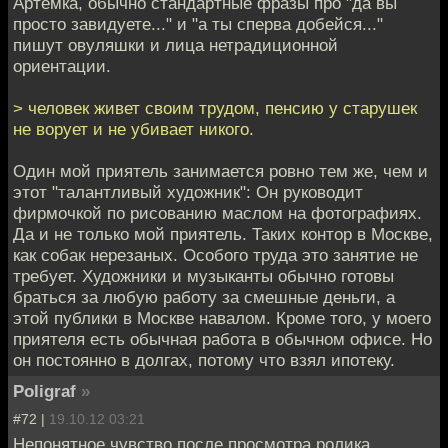
Артемка, обычно стандартные фразы про "да вы
просто завидуете..." и "а ты сперва добейся..."
пишут овуляшки и лица нетрадиционной
ориентации.
> человек живет своим трудом, пенсию у старушек
не ворует и не убивает никого.
Один мой приятель занимается ровно тем же, чем и
этот "талантливый художник": Он руководит
фирмочкой по рисованию маслом на фотографиях.
Да и не только мой приятель. Таких контор в Москве,
как собак нерезаных. Особого труда это занятие не
требует. Художники и музыканты обычно готовы
браться за любую работу за смешные деньги, а
этой публики в Москве навалом. Кроме того, у моего
приятеля есть обычная работа в обычном офисе. Но
он постоянно в долгах, потому что взял ипотеку.
Poligraf
»
#72 |
19.10.12 03:21
Непонятное чувство после просмотра ролика.