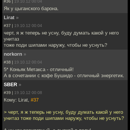
#36 |
19.10.12 00:04
Як у цыганского барона.
Lirat
»
#37 |
19.10.12 00:04
черт, я ж теперь не усну, буду думать какой у него
унитаз
тоже поди шипами наружу, чтобы не уснуть?
norkorn
»
#38 |
19.10.12 00:04
5* Коньяк Метакса - отличный!
А в сочетании с кофе Бушидо - отличный энергетик.
SBER
»
#39 |
19.10.12 00:08
Кому: Lirat,
#37
> черт, я ж теперь не усну, буду думать какой у него
унитаз тоже поди шипами наружу, чтобы не уснуть?