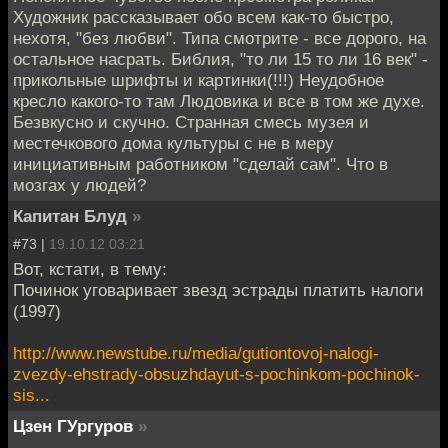
Художник рассказывает обо всем как-то быстро,
нехотя, "без любви". Типа смотрите - все дорого, на
остальное насрать. Библия, "то ли 15 то ли 16 век" -
прикольные шрифты и картинки(!!!) Неудобное
кресло какого-то там Людовика и все в том же духе.
Безвкусно и скучно. Странная смесь музея и
местечкового дома культуры с не в меру
инициативным работником "сделай сам". Что в
мозгах у людей?
Капитан Блуд
»
#73 |
19.10.12 03:21
Вот, кстати, в тему:
Починок уговаривает звезд эстрады платить налоги
(1997)
http://www.newstube.ru/media/gutiontovoj-nalogi-
zvezdy-ehstrady-obsuzhdayut-s-pochinkom-pochinok-
sis...
Цзен ГУргуров
»