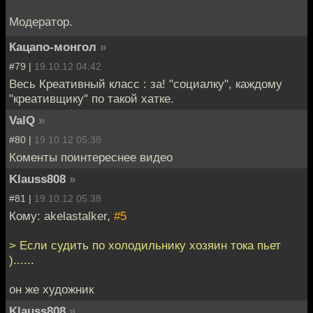
Модератор.
Кацапо-монгол
»
#79 |
19.10.12 04:42
Весь Креативный класс : за! "социалку", каждому
"креативщику" по такой хатке.
ValQ
»
#80 |
19.10.12 05:38
Коменты поинтереснее видео
Klauss808
»
#81 |
19.10.12 05:38
Кому: akelastalker,
#5
> Если судить по холодильнику хозяин тока пьет
)......
он же художник
Klauss808
»