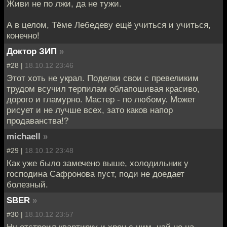
Живи не по лжи, да не тужи.
А в целом, Тёме Лебедеву ещё учиться и учиться,
конечно!
Доктор ЗИП
»
#28 |
18.10.12 23:46
Этот хоть не украл. Поделки свои с превеликим
трудом всучил терпилам облапошивая красиво,
дорого и гламурно. Мастер - по любому. Может
рисует и не лучше всех, зато каков напор
продаванства!?
michaell
»
#29 |
18.10.12 23:48
Как уже было замечено выше, холодильник у
господина Сафронова пуст, поди не доедает
болезный.
SBER
»
#30 |
18.10.12 23:57