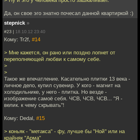
Да, он свое эго знатно почесал данной квартиркой :)
stepnick
»
#23 |
18.10.12 23:40
Кому: Tr2f,
#14
> Мне кажется, он рано или поздно лопнет от
переполняющей любви к самому себе.
>
>
Такое же впечатление. Касательно плитки 13 века -
личное дело, купил сувенир. У кого - магнит на
холодильнике, у него - плитка. Но везде -
изображение самоё себя. ЧСВ, ЧСВ, ЧСВ... "Я -
велик. к чему скрывать"!
Кому: Dedal,
#15
> коньяк - "метакса" - фу, лучше бы "Ной" или на
крайняк "Арма"