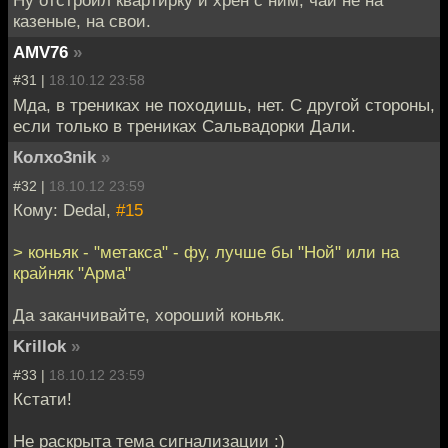
Ну отстроил квартирку и хрен с ним, чай не на
казеные, на свои.
AMV76
»
#31 |
18.10.12 23:58
Мда, в трениках не походишь, нет. С другой стороны,
если только в трениках Сальвадорки Дали.
Колxo3nik
»
#32 |
18.10.12 23:59
Кому: Dedal,
#15
> коньяк - "метакса" - фу, лучше бы "Ной" или на
крайняк "Арма"
Да заканчивайте, хороший коньяк.
Krillok
»
#33 |
18.10.12 23:59
Кстати!
Не раскрыта тема сигнализации :)