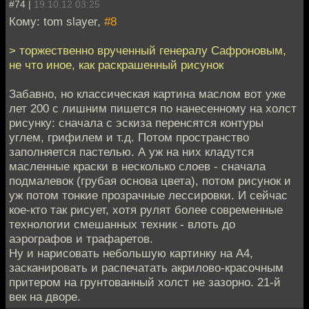
#74 |
19.10.12 03:25
Кому: tom slayer,
#8
> торжественно врученный генералу Сафроновым,
не что иное, как раскрашенный рисунок
Забавно, но классическая картина маслом вот уже
лет 200 с лишним пишется по нанесенному на холст
рисунку: сначала с эскиза перенсятся контуры
углем, грифилем и т.д. Потом пространство
заполняется пастелью. А уж на них кладутся
масленные краски в несколько слоев - сначала
подмалевок (грубая основа цвета), потом рисунок и
уж потом тонкие прозрачные лессировки. И сейчас
кое-кто так рисует, хотя рулят более современные
технологии смешанных техник - влоть до
аэрографов и трафаретов.
Ну и нарисовать небольшую картинку на А4,
засканировать и распечатать акрилово-красочным
притером на грунтованный холст не зазорно. 21-й
век на дворе.