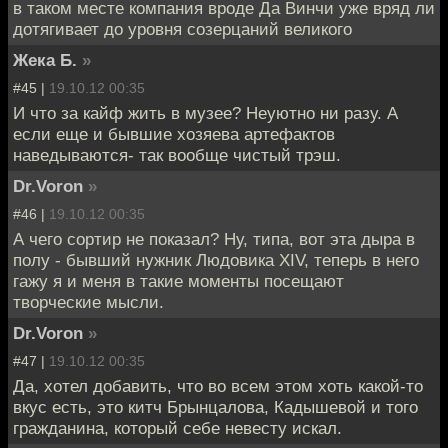
в таком месте компания вроде Да Винчи уже вряд ли
дотягивает до уровня созерцаний великого
Жека Б.
»
#45 |
19.10.12 00:35
И что за кайф жить в музее? Неуютно ни разу. А
если еще и бывшие хозяева артефактов
наведываются- так вообще чистый трэш.
Dr.Voron
»
#46 |
19.10.12 00:35
А чего сортир не показал? Ну, типа, вот эта дыра в
полу - бывший нужник Людовика XIV, теперь в него
гажу я и меня в такие моменты посещают
творческие мысли.
Dr.Voron
»
#47 |
19.10.12 00:35
Да, хотел добавить, что во всем этом хоть какой-то
вкус есть, это китч Брынцалова, Кадышевой и того
гражданина, который себе невесту искал.