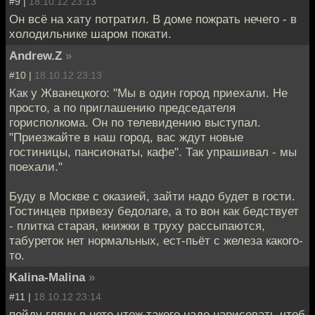
#9 |
18.10.12 23:13
Он всё на хату потратил. В доме пожрать нечего - в
холодильнике шаром покати.
Andrew.Z
»
#10 |
18.10.12 23:13
Как у Жванецкого: "Мы в один город приехали. Не
просто, а по приглашению председателя
горисполкома. Он по телевидению выступал.
"Приезжайте в наш город, вас ждут новые
гостиницы, пансионаты, кафе". Так упрашивал - мы
поехали."
Буду в Москве с оказией, зайти надо будет в гости.
Гостинцев привезу бедолаге, а то вон как бедствует
- плитка старая, книжки в труху рассыпаются,
табуреток нет нормальных, ест-пьёт с железа какого-
то.
Kalina-Malina
»
#11 |
18.10.12 23:14
пойду гляну в нете чтож такого надо нарисовать чтоб