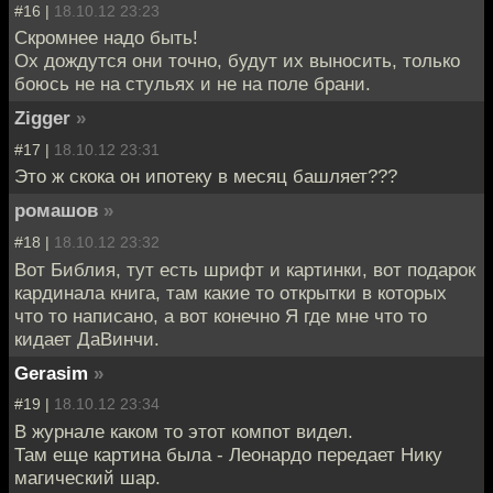
#16 |
18.10.12 23:23
Скромнее надо быть!
Ох дождутся они точно, будут их выносить, только
боюсь не на стульях и не на поле брани.
Zigger
»
#17 |
18.10.12 23:31
Это ж скока он ипотеку в месяц башляет???
ромашов
»
#18 |
18.10.12 23:32
Вот Библия, тут есть шрифт и картинки, вот подарок
кардинала книга, там какие то открытки в которых
что то написано, а вот конечно Я где мне что то
кидает ДаВинчи.
Gerasim
»
#19 |
18.10.12 23:34
В журнале каком то этот компот видел.
Там еще картина была - Леонардо передает Нику
магический шар.