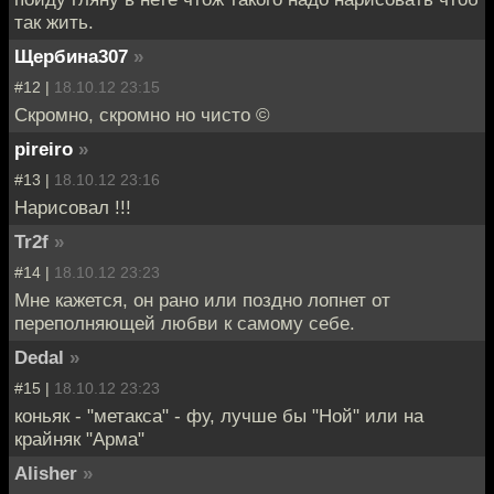
так жить.
Щербина307
»
#12 |
18.10.12 23:15
Скромно, скромно но чисто ©
pireiro
»
#13 |
18.10.12 23:16
Нарисовал !!!
Tr2f
»
#14 |
18.10.12 23:23
Мне кажется, он рано или поздно лопнет от
переполняющей любви к самому себе.
Dedal
»
#15 |
18.10.12 23:23
коньяк - "метакса" - фу, лучше бы "Ной" или на
крайняк "Арма"
Alisher
»