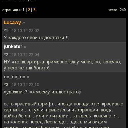
cтраницы: 1 |
2
|
3
всего: 240
Lucawy
»
#1 |
18.10.12 23:02
У каждого свои недостатки!!!
junketer
»
#2 |
18.10.12 23:04
НУ что, квартирка примерно как у меня, но, конечно,
у него не так богато!
ne_ne_ne
»
#3 |
18.10.12 23:10
художник? по-моему иллюстратор
есть красивый шрифт.. иногда попадаются красивые
картинки... стулья привезены из франции, когда
война была... или из италии... а здесь, конечно, я...
на коленях перед Леонардо.. здесь мы видим
кремль, телеграф и парк - такой создается уют.