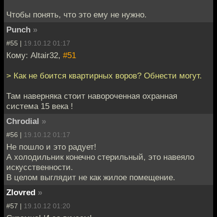
Чтобы понять, что это ему не нужно.
Punch
»
#55 |
19.10.12 01:17
Кому: Altair32,
#51
> Как не боится квартирных воров? Обнести могут.
Там наверняка стоит навороченная охранная
система 15 века !
Chrodial
»
#56 |
19.10.12 01:17
Не пошло и это радует!
А холодильник конечно стерильный, это навеяло
искусственности.
В целом выглядит не как жилое помещение.
Zlovred
»
#57 |
19.10.12 01:20