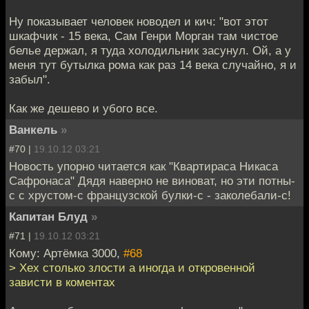
Ну показывает человек новодел и кич: "вот этот
шкафчик - 15 века, Сам Генри Морган там чистое
белье держал, я туда холодильник засунул. Ой, а у
меня тут бутылка рома как раз 14 века случайно, я и
забыл".
Как же дешево и убого все.
Ванкель
»
#70 |
19.10.12 03:21
Новость упорно читается как "Квартираса Никаса
Сафронаса" Дядя наверно не виноват, но эти потны-
с с хрустом-с французской булки-с - заколебали-с!
Капитан Блуд
»
#71 |
19.10.12 03:21
Кому: Артёмка 3000,
#68
> Хех столько злости а иногда и откровенной
зависти в коментах