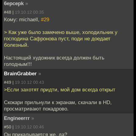
6epcepk
»
#48 |
19.10.12 00:35
Кому: michaell,
#29
> Как уже было замечено выше, холодильник у
господина Сафронова пуст, поди не доедает
болезный.
Настоящий художник всегда должен быть
голодным!!!
BrainGrabber
»
#49 |
19.10.12 00:43
>Если захотят придти, мой дом всегда открыт
Скокари прильнули к экранам, скачали в HD,
просматривают покадрово.
Engineerrr
»
#50 |
19.10.12 00:46
Он прикалывается же, да?