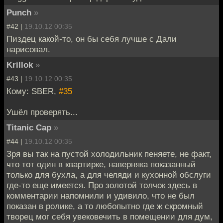
Punch
»
#42 |
19.10.12 00:35
Пиздец какой-то, он бы себя лучше с Дали
нарисовал.
Krillok
»
#43 |
19.10.12 00:35
Кому: SBER,
#35
Ушёл проверять...
Titanic Cap
»
#44 |
19.10.12 00:35
Зря вы так на пустой холодильник пеняете, не факт,
что тот один в квартирке, наверняка показанный
только для бухла, а для челяди и кухонной обслуги
где-то еще имеется. Про золотой толчок здесь в
комментарии напомнили и удивило, что не был
показан в ролике, а то любопытно где ж скромный
творец мог себя увековечить в помещении для дум,