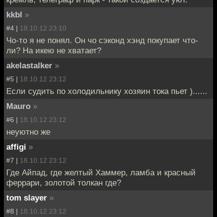
kkbl
»
#4 |
18.10.12 23:10
Чо-то я не понял. Он чо сэконд хэнд покупает что-
ли? На икею не хватает?
akelastalker
»
#5 |
18.10.12 23:12
Если судить по холодильнику хозяин тока пьет )......
Mauro
»
#6 |
18.10.12 23:12
неуютно же
affigi
»
#7 |
18.10.12 23:12
Где Айпад, где желтый Хаммер, ламба и красный
феррари, золотой толкан где?
tom slayer
»
#8 |
18.10.12 23:12