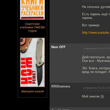
На сильных духом
Есть парень ещё т
парень.
Советские
Вот пример:
учебники 1940-50х
годов
http://www.youtub
Nem OFF
отправлено 31.10.12 
Действительно, кр
Они все - Мужчин
ЗЫ. Книга, котору
вряд ли попадет. 
KRiDsamara
отправлено 31.10.12 
Империя ножей
Мой земляк )))