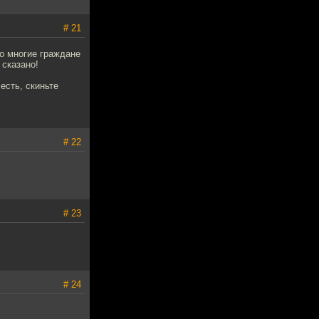
# 21
о многие граждане
 сказано!
есть, скиньте
# 22
# 23
# 24