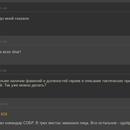
21:19
едо мной сказали.
21:19
 всех благ!
21:26
льме наличие фамилий и должностей героев и описание тактических пр
й. Так уже можно делать?
 21:31
,
#19
л командир СОБР. В трех местах замазали лица. Все остальное - одоб