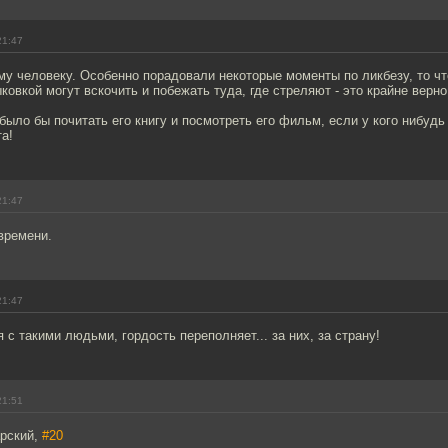
21:47
у человеку. Особенно порадовали некоторые моменты по ликбезу, то чт
ковкой могут вскочить и побежать туда, где стреляют - это крайне верно
было бы почитать его книгу и посмотреть его фильм, если у кого нибудь 
а!
21:47
времени.
21:47
 с такими людьми, гордость переполняет... за них, за страну!
21:51
рский,
#20