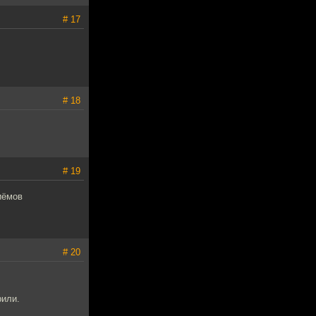
# 17
# 18
# 19
иёмов
# 20
рили.