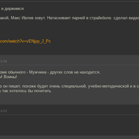
 и держимся.
акой, Макс Ивлев зовут. Натаскивает парней в страйкболе. сделал виде
e.com/watch?v=vENjyp_J_Pc
18:58
оме обычного - Мужчина - других слов не находится.
ы! Воины!
ю он пишет, похоже будет очень специальной, учебно-методической и в 
А так хотелось бы почитать.
19:22