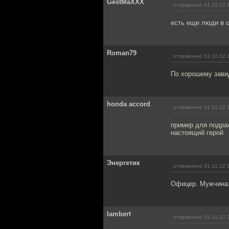
GestMaXXX
отправлено 31.10.12 
есть еще люди в 
Roman79
отправлено 31.10.12 
По хорошему зави
honda accord
отправлено 31.10.12 
пример для подра
настоящий герой
Энергетик
отправлено 31.10.12 
Офицер. Мужчина
lambert
отправлено 31.10.12 