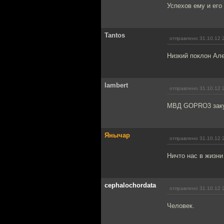
Успехов ему и его
Tantos
отправлено 31.10.12 
Низкий поклон Але
lambert
отправлено 31.10.12 
МВД GOPRO3 заку
Янычар
отправлено 31.10.12 
Ничто нас в жизни
cephalochordata
отправлено 31.10.12 
Человек.