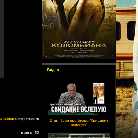
Видео
ку сайтов
в megagroup.ru
Дядя Вова про фильм "Свидание
вслепую"
всего: 52