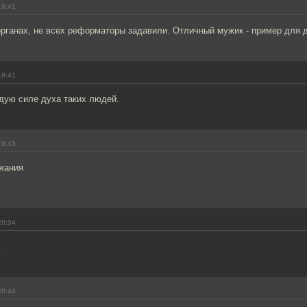
19:41
органах, не всех реформаторы задавили. Отличный мужик - пример для 
19:41
дую силе духа таких людей.
19:43
жания
20:04
.
20:44