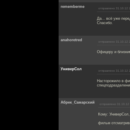
rememberme
отправлено 31.10.12 
Да... всё уже пер
Спасибо.
anahoretred
отправлено 31.10.12 
Офицеру и близким
УниверСол
отправлено 31.10.12 
Насторожило в фи
спецподразделени
Абрек_Самарский
отправлено 31.10.12
Кому: УниверСол
фильм отсматрива