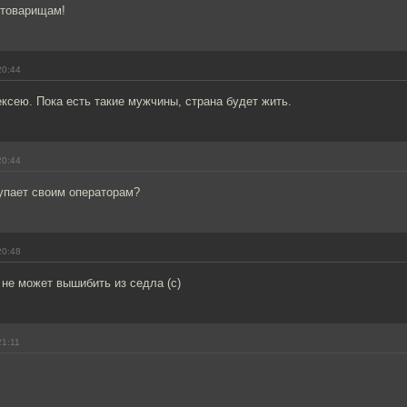
 товарищам!
20:44
ксею. Пока есть такие мужчины, страна будет жить.
20:44
пает своим операторам?
20:48
 не может вышибить из седла (с)
21:11