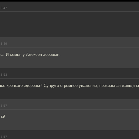
18:47
18:49
а. И семья у Алексея хорошая.
18:53
ье крепкого здоровья! Супруге огромное уважение, прекрасная женщина
18:57
на!
18:57