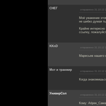
СНЕГ
отправлено 31.10.12 
Моё уважение этом
не шибко думая ты
Крайне интересно 
ссылку, пожалуйст
KKnD
отправлено 31.10.12 
Маресьев нашего 
Мот и транжир
отправлено 31.10.12 
Когда знакомишься
УниверСол
отправлено 31.10.12 
Кому: Абрек_Сама