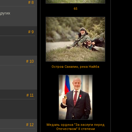
# 8
65
других
# 9
# 10
Остров Сахалин, река Найба
# 11
# 12
Медаль ордена "За заслуги перед
Отечеством" II степени