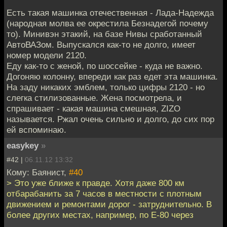
Есть такая машинка отечественная - Лада-Надежда
(народная молва ее окрестила Безнадегой почему
то). Минивэн этакий, на базе Нивы сработанный
АвтоВАЗом. Выпускался как-то не долго, имеет
номер модели 2120.
Еду как-то с женой, по шоссейке - куда не важно.
Догоняю колонну, впереди как раз едет эта машинка.
На заду никаких эмблем, только цифры 2120 - но
слегка стилизованные. Жена посмотрела, и
спрашивает - какая машина смешная, ZIZO
называется. Ржал очень сильно и долго, до сих пор
ей вспоминаю.
easykey
»
#42 |
06.11.12 13:32
Кому: Баянист,
#40
> Это уже ближе к правде. Хотя даже 800 км
отбарабанить за 7 часов в местности с плотным
движением и ремонтами дорог - затруднительно. В
более других местах, например, по E-80 через