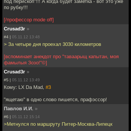
под перископ"!!! А когда будет заметка - вот это уже
по рубку!!!
[/профессор mode off]
Crusad3r
»
#4 |
05.11.12 13:48
> За четыре дня проехал 3030 километров
[вспоминает анекдот про "таваарыщ капытан, моя
фамылыя Зозо!"©]
Crusad3r
»
#5 |
05.11.12 13:49
Кому: LX Da Mad,
#3
"ящетаю" в одно слово пишется, прафэссор!
Павлов И.И.
»
#6 |
05.11.12 15:14
>Метнулся по маршруту Питер-Москва-Липецк