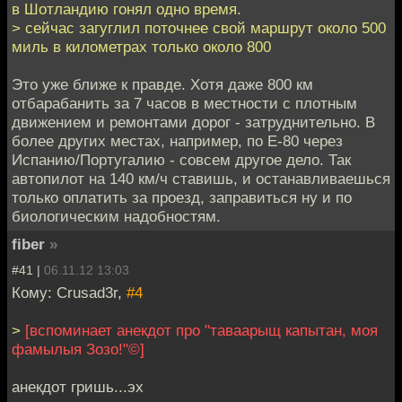
в Шотландию гонял одно время.
> сейчас загуглил поточнее свой маршрут около 500
миль в километрах только около 800
Это уже ближе к правде. Хотя даже 800 км
отбарабанить за 7 часов в местности с плотным
движением и ремонтами дорог - затруднительно. В
более других местах, например, по E-80 через
Испанию/Португалию - совсем другое дело. Так
автопилот на 140 км/ч ставишь, и останавливаешься
только оплатить за проезд, заправиться ну и по
биологическим надобностям.
fiber
»
#41 |
06.11.12 13:03
Кому: Crusad3r,
#4
>
[вспоминает анекдот про "таваарыщ капытан, моя
фамылыя Зозо!"©]
анекдот гришь...эх