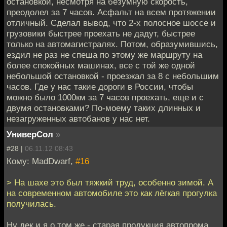
остановкой, несмотря на безумную скорость,
преодолел за 7 часов. Асфальт на всем протяжении
отличный. Сделал вывод, что 2-х полосное шоссе и
грузовики быстрее проехать не дадут, быстрее
только на автомагистралях. Потом, образумившись,
ездил не раз не спеша по этому же маршруту на
более спокойных машинах, все с той же одной
небольшой остановкой - проезжал за 8 с небольшим
часов. Где у нас такие дороги в России, чтобы
можно было 1000км за 7 часов проехать, еще и с
двумя остановками? По-моему таких длинных и
незагруженных автобанов у нас нет.
УниверСол
»
#28 |
06.11.12 08:43
Кому: MadDwarf,
#16
> На шахе это был тяжкий труд, особенно зимой. А
на современном автомобиле это как лёгкая прогулка
получилась.
Ну дек и я о том же - старая продукция автопрома