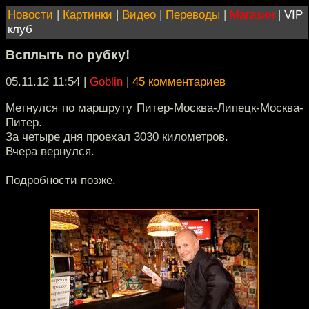
Новости
|
Картинки
|
Видео
|
Переводы
|
Магазин
|
VIP
клуб
Всплыть по рубку!
05.11.12 11:54
|
Goblin
|
45 комментариев
Метнулся по маршруту Питер-Москва-Липецк-Москва-
Питер.
За четыре дня проехал 3030 километров.
Вчера вернулся.
Подробности позже.