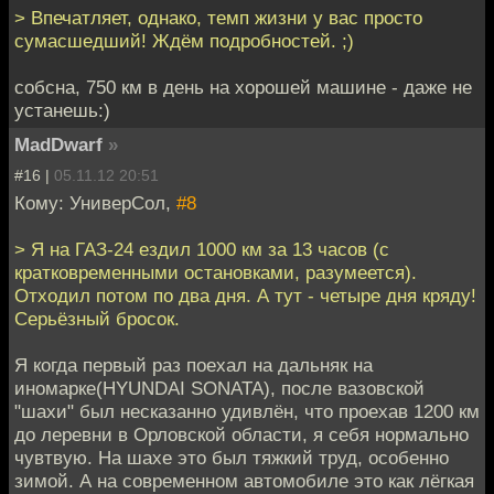
> Впечатляет, однако, темп жизни у вас просто
сумасшедший! Ждём подробностей. ;)
собсна, 750 км в день на хорошей машине - даже не
устанешь:)
MadDwarf
»
#16 |
05.11.12 20:51
Кому: УниверСол,
#8
> Я на ГАЗ-24 ездил 1000 км за 13 часов (с
кратковременными остановками, разумеется).
Отходил потом по два дня. А тут - четыре дня кряду!
Серьёзный бросок.
Я когда первый раз поехал на дальняк на
иномарке(HYUNDAI SONATA), после вазовской
"шахи" был несказанно удивлён, что проехав 1200 км
до леревни в Орловской области, я себя нормально
чувтвую. На шахе это был тяжкий труд, особенно
зимой. А на современном автомобиле это как лёгкая