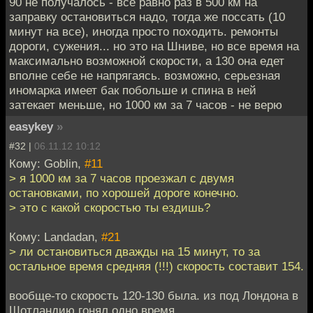
90 не получалось - все равно раз в 500 км на
заправку остановиться надо, тогда же поссать (10
минут на все), иногда просто походить. ремонты
дороги, сужения... но это на Шниве, но все время на
максимально возможной скорости, а 130 она едет
вполне себе не напрягаясь. возможно, серьезная
иномарка имеет бак побольше и спина в ней
затекает меньше, но 1000 км за 7 часов - не верю
easykey
»
#32 |
06.11.12 10:12
Кому: Goblin,
#11
> я 1000 км за 7 часов проезжал с двумя
остановками, по хорошей дороге конечно.
> это с какой скоростью ты ездишь?
Кому: Landadan,
#21
> ли остановиться дважды на 15 минут, то за
остальное время средняя (!!!) скорость составит 154.
вообще-то скорость 120-130 была. из под Лондона в
Шотландию гонял одно время.