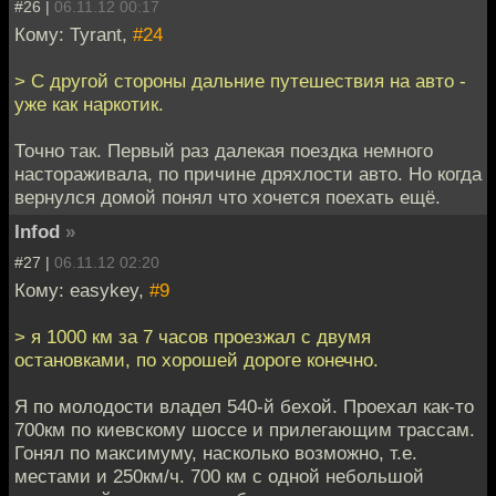
#26 |
06.11.12 00:17
Кому: Tyrant,
#24
> С другой стороны дальние путешествия на авто -
уже как наркотик.
Точно так. Первый раз далекая поездка немного
настораживала, по причине дряхлости авто. Но когда
вернулся домой понял что хочется поехать ещё.
Infod
»
#27 |
06.11.12 02:20
Кому: easykey,
#9
> я 1000 км за 7 часов проезжал с двумя
остановками, по хорошей дороге конечно.
Я по молодости владел 540-й бехой. Проехал как-то
700км по киевскому шоссе и прилегающим трассам.
Гонял по максимуму, насколько возможно, т.е.
местами и 250км/ч. 700 км с одной небольшой