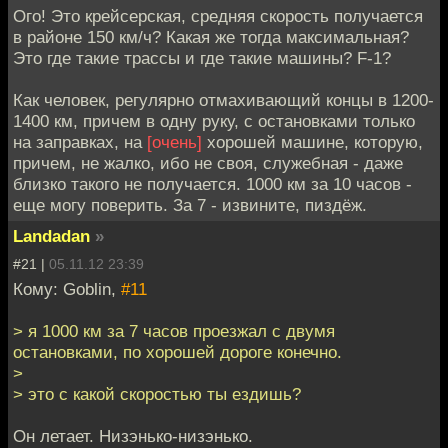
Ого! Это крейсерская, средняя скорость получается
в районе 150 км/ч? Какая же тогда максимальная?
Это где такие трассы и где такие машины? F-1?
Как человек, регулярно отмахивающий концы в 1200-
1400 км, причем в одну руку, с остановками только
на заправках, на
[очень]
хорошей машине, которую,
причем, не жалко, ибо не своя, служебная - даже
близко такого не получается. 1000 км за 10 часов -
еще могу поверить. За 7 - извините, пиздёж.
Landadan
»
#21 |
05.11.12 23:39
Кому: Goblin,
#11
> я 1000 км за 7 часов проезжал с двумя
остановками, по хорошей дороге конечно.
>
> это с какой скоростью ты ездишь?
Он летает. Низэнько-низэнько.