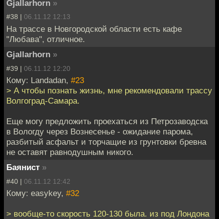
Gjallarhorn
»
#38 |
06.11.12 12:13
На трассе в Новгородской области есть кафе
"Любава", отличное.
Gjallarhorn
»
#39 |
06.11.12 12:20
Кому: Landadan,
#23
> А чтобы познать жизнь, мне рекомендовали трассу
Волгоград-Самара.
Еще могу предложить проехаться из Петрозаводска
в Вологду через Вознесенье - ожидание парома,
разбитый асфальт и торчащие из грунтовки бревна
не оставят равнодушным никого.
Баянист
»
#40 |
06.11.12 12:42
Кому: easykey,
#32
> вообще-то скорость 120-130 была. из под Лондона