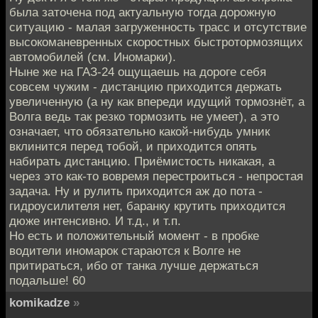
была заточена под актуальную тогда дорожную
ситуацию - малая загруженность трасс и отсутствие
высокоманевренных скоростных быстротормозящих
автомобилей (см. Иномарки).
Ныне же на ГАЗ-24 ощущаешь на дороге себя
совсем чужим - дистанцию приходится держать
увеличенную (а ну как впереди идущий тормознёт, а
Волга ведь так резко тормозить не умеет), а это
означает, что обязательно какой-нибудь умник
вклинится перед тобой, и приходится опять
набирать дистанцию. Приёмистость никакая, а
через это как-то вовремя перестроиться - непростая
задача. Ну и рулить приходится аж до пота -
гидроусилителя нет, баранку крутить приходится
дюже интенсивно. И т.д., и т.п.
Но есть и положительный момент - в пробке
водители иномарок стараются к Волге не
притираться, ибо от танка лучше держаться
подальше! 60
komikadze
»