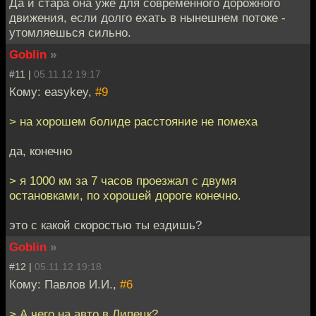
Да и стара она уже для современного дорожного
движения, если долго ехать в нынешнем потоке -
утомляешься сильно.
Goblin
»
#11 |
05.11.12 19:17
Кому: easykey,
#9
> на хорошем болиде расстояние не помеха
да, конечно
> я 1000 км за 7 часов проезжал с двумя
остановками, по хорошей дороге конечно.
это с какой скоростью ты ездишь?
Goblin
»
#12 |
05.11.12 19:18
Кому: Павлов И.И.,
#6
> А чего на авто в Липецк?