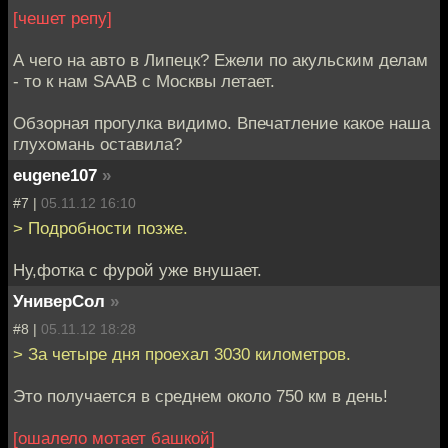
[чешет репу]
А чего на авто в Липецк? Ежели по акульским делам
- то к нам SAAB с Москвы летает.
Обзорная прогулка видимо. Впечатление какое наша
глухомань оставила?
eugene107
»
#7 |
05.11.12 16:10
> Подробности позже.
Ну,фотка с фурой уже внушает.
УниверСол
»
#8 |
05.11.12 18:28
> За четыре дня проехал 3030 километров.
Это получается в среднем около 750 км в день!
[ошалело мотает башкой]