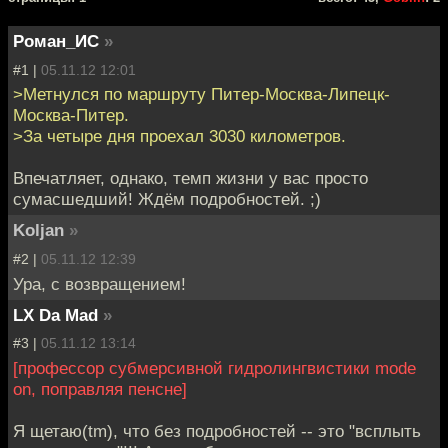
Роман_ИС
»
#1 |
05.11.12 12:01
>Метнулся по маршруту Питер-Москва-Липецк-
Москва-Питер.
>За четыре дня проехал 3030 километров.
Впечатляет, однако, темп жизни у вас просто
сумасшедший! Ждём подробностей. ;)
Koljan
»
#2 |
05.11.12 12:39
Ура, с возвращением!
LX Da Mad
»
#3 |
05.11.12 13:14
[профессор субмерсивной гидролингвистики mode
on, поправляя пенсне]
Я щетаю(tm), что без подробностей -- это "всплыть