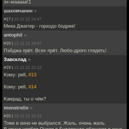
эх-мааааа!1
шаховчанин
»
#17 |
15.11.12 14:47
Мика Джаггер - гораздо бодрее!
antophil
»
#18 |
15.11.12 14:47
Пэйджа прёт. Всех прёт. Любо-дрого глядеть!
Завсклад
»
#19 |
15.11.12 15:12
Кому: pell,
#13
Кому: pell,
#14
Камрад, ты о чём?
monstrello
»
#20 |
15.11.12 15:13
Тоже в кино не выбрался. Жаль, очень жаль.
В конце ноября Queen в Будапеште обещают в кино