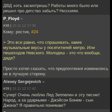
ДВД хоть засмотришь? Работы много было или
решил про детство забыть? Низззяяя.
P_Floyd
»
#38 |
15.11.12 17:36
Кому: ростик,
#24
> Это все равно, что спрашивать, какие
музыкальные вкусы у посетителей метро. Или
пешеходов Невского. Молодеш - это что вообще,
дядя?
Просто хотел сказать, что предпочтения изменились
не в лучшую сторону.
Alexey Sergejevich
»
#39 |
15.11.12 17:42
Супер! Очень люблю Лед Зеппелин и эту песню!
Народ, а за ударными - Джэйсон Бонем - сын
Джона? Я правильно понимаю?