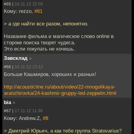
#65 |
16.11.12 22:05
Кому: rezzo,
#61
> а где найти все разом, непонятно.
Название фильма и магическое слово online в
стороке поиска творят чудеса.
Это если покупать не хочешь.
Завсклад
»
#66 |
16.11.12 23:12
Больше Кашмиров, хороших и разных!
http://acousticline.ru/about/video/22-mnogolikaya-
aranzhirovka/24-kashmir-gruppy-led-zeppelin.html
bia
»
#67 |
17.11.12 11:36
Кому: Andrew.Z,
#8
> Дмитрий Юрьич, а как тебе группа Stratovarius?