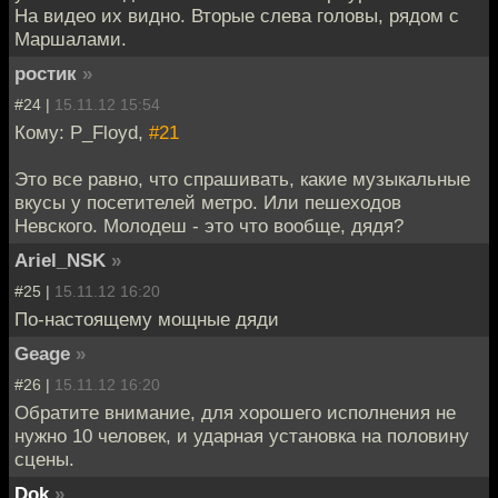
На видео их видно. Вторые слева головы, рядом с
Маршалами.
ростик
»
#24 |
15.11.12 15:54
Кому: P_Floyd,
#21
Это все равно, что спрашивать, какие музыкальные
вкусы у посетителей метро. Или пешеходов
Невского. Молодеш - это что вообще, дядя?
Ariel_NSK
»
#25 |
15.11.12 16:20
По-настоящему мощные дяди
Geage
»
#26 |
15.11.12 16:20
Обратите внимание, для хорошего исполнения не
нужно 10 человек, и ударная установка на половину
сцены.
Dok
»