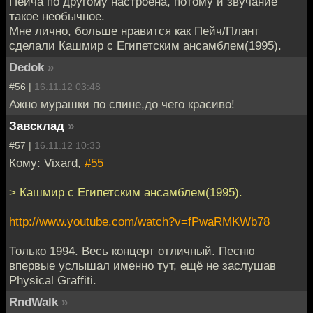
Пейча по другому настроена, потому и звучание
такое необычное.
Мне лично, больше нравится как Пейч/Плант
сделали Кашмир с Египетским ансамблем(1995).
Dedok
»
#56 |
16.11.12 03:48
Ажно мурашки по спине,до чего красиво!
Завсклад
»
#57 |
16.11.12 10:33
Кому: Vixard,
#55
> Кашмир с Египетским ансамблем(1995).
http://www.youtube.com/watch?v=fPwaRMKWb78
Только 1994. Весь концерт отличный. Песню
впервые услышал именно тут, ещё не заслушав
Physical Graffiti.
RndWalk
»