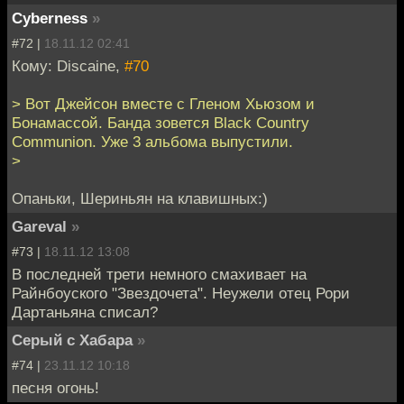
Cyberness
»
#72 |
18.11.12 02:41
Кому: Discaine,
#70
> Вот Джейсон вместе с Гленом Хьюзом и
Бонамассой. Банда зовется Black Country
Communion. Уже 3 альбома выпустили.
>
Опаньки, Шериньян на клавишных:)
Gareval
»
#73 |
18.11.12 13:08
В последней трети немного смахивает на
Райнбоуского "Звездочета". Неужели отец Рори
Дартаньяна списал?
Серый с Хабара
»
#74 |
23.11.12 10:18
песня огонь!