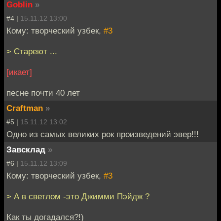
Goblin
»
#4 |
15.11.12 13:00
Кому: творческий узбек,
#3
> Стареют ...
[икает]
песне почти 40 лет
Craftman
»
#5 |
15.11.12 13:02
Одно из самых великих рок произведений эвер!!!
Завсклад
»
#6 |
15.11.12 13:09
Кому: творческий узбек,
#3
> А в светлом -это Джимми Пэйдж ?
Как ты догадался?!)