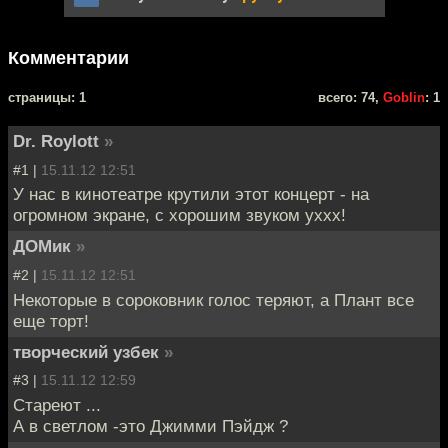
Комментарии
cтраницы: 1
всего: 74,
Goblin
: 1
Dr. Roylott
»
#1 |
15.11.12 12:51
У нас в кинотеатре крутили этот концерт - на
огромном экране, с хорошим звуком уххх!
ДОМик
»
#2 |
15.11.12 12:51
Некоторые в сороковник голос теряют, а Плант все
еще торт!
творческий узбек
»
#3 |
15.11.12 12:59
Стареют ...
А в светлом -это Джимми Пэйдж ?