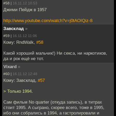
#58 |
16.11.12 10:53
Джими Пейдж в 1957
http://www.youtube.com/watch?v=j0tAOIQiz-8
Завсклад
»
#59 |
16.11.12 11:06
Кому: RndWalk,
#58
Какой хороший мальчик!) Ни секса, ни наркотиков,
да и рок ещё не тот.
Vixard
»
#60 |
16.11.12 12:48
Кому: Завсклад,
#57
> Только 1994.
Сам фильм No quarter (откуда запись), в титрах
стоит 1995. А сыграно, скорее всего, тоже в 1995,
ибо они собрались в 1994, а гастролировали и