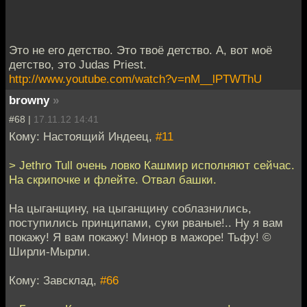
Это не его детство. Это твоё детство. А, вот моё
детство, это Judas Priest.
http://www.youtube.com/watch?v=nM__lPTWThU
browny
»
#68 |
17.11.12 14:41
Кому: Настоящий Индеец,
#11
> Jethro Tull очень ловко Кашмир исполняют сейчас.
На скрипочке и флейте. Отвал башки.
На цыганщину, на цыганщину соблазнились,
поступились принципами, суки рваные!.. Ну я вам
покажу! Я вам покажу! Минор в мажоре! Тьфу! ©
Ширли-Мырли.
Кому: Завсклад,
#66