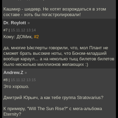
Кашмир - шедевр. Не хотят возрождаться в этом
составе - хоть бы погастролировали!
Dr. Roylott
»
#7 |
15.11.12 13:14
Кому: ДОМик,
#2
да, многие Ыксперты говорили, что, мол Плант не
сможет брать высокие ноты, что Бонэм-младший
вообще караул... а на неколько тыщ билетов билетов
было несколько миллионов желающих :)
Andrew.Z
»
#8 |
15.11.12 13:15
Это хорошо.
Дмитрий Юрьич, а как тебе группа Stratovarius?
К примеру, "Will The Sun Rise?" с мега-альбома
Eternity?