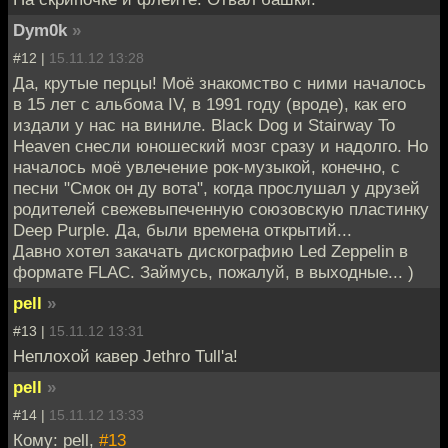
Dym0k
»
#12 |
15.11.12 13:28
Да, крутые перцы! Моё знакомство с ними началось
в 15 лет с альбома IV, в 1991 году (вроде), как его
издали у нас на виниле. Black Dog и Stairway To
Heaven снесли юношеский мозг сразу и надолго. Но
началось моё увлечение рок-музыкой, конечно, с
песни "Смок он ду вота", когда прослушал у друзей
родителей свежевыпеченную союзовскую пластинку
Deep Purple. Да, были времена открытий...
Давно хотел закачать дискографию Led Zeppelin в
формате FLAC. Займусь, пожалуй, в выходные... )
pell
»
#13 |
15.11.12 13:31
Неплохой кавер Jethro Tull'а!
pell
»
#14 |
15.11.12 13:33
Кому: pell,
#13