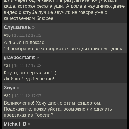
шли через один канал и в результате получалась
каша, которая резала уши. А дома в наушниках даже
видео с ютуба лучше звучит, не говоря уже о
качественном блюрее.
Слушатель
»
#30 |
15.11.12 17:02
А я был на показе.
19 ноября во всех форматах выходит фильм - диск.
glavpochtamt
»
#31 |
15.11.12 17:02
Круто, аж нереально! :)
Люблю Лед Зеппелин!
Хиус
»
#32 |
15.11.12 17:07
Великолепно! Хочу диск с этим концертом.
Подскажите, пожалуйста, возможно ли сделать
предзаказ из России?
Michail_B
»