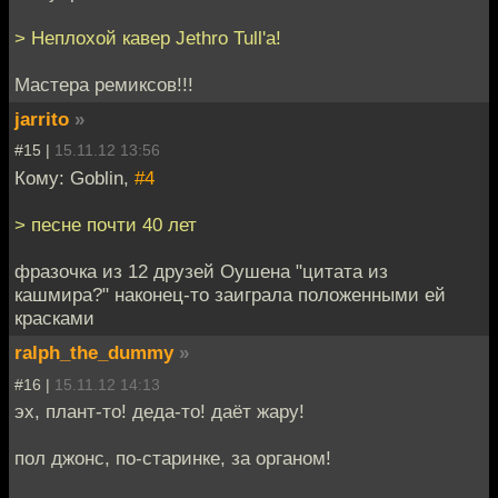
> Неплохой кавер Jethro Tull'а!
Мастера ремиксов!!!
jarrito
»
#15 |
15.11.12 13:56
Кому: Goblin,
#4
> песне почти 40 лет
фразочка из 12 друзей Оушена "цитата из
кашмира?" наконец-то заиграла положенными ей
красками
ralph_the_dummy
»
#16 |
15.11.12 14:13
эх, плант-то! деда-то! даёт жару!
пол джонс, по-старинке, за органом!