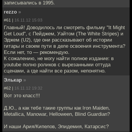
записывались в 1995.
rezzo
»
#61 |
16.11.12 15:03
Главный! Доводилось ли смотреть фильму "It Might
Get Loud", с Пейджем, Уайтом (The White Stripes) и
Эджем (U2), где они рассказывают об истории
гитары и своем пути в деле освоения инструмента?
Если нет, то — рекомендую.
К сожалению, не могу найти полное издание: в
youtube полно роликов с вырезанными оттуда
сценами, а где найти все разом, непонятно.
Элькар
»
#62 |
16.11.12 19:32
Вот это класс!!!
Д.Ю., а как тебе такие группы как Iron Maiden,
Metallica, Manowar, Helloween, Blind Guardian?
И наши Ария/Кипелов, Эпидемия, Катарсис?