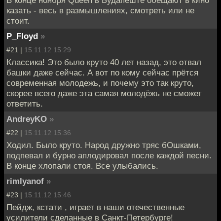
казать - весь в размышлениях, смотреть или не
стоит.
P_Floyd
»
#21 |
15.11.12 15:29
Классика! Это было круто 40 лет назад, это отвал
башки даже сейчас. А вот по кому сейчас прётся
современная молодежь, и почему это так круто,
скорее всего даже эта самая молодёжь не сможет
ответить.
AndreyKO
»
#22 |
15.11.12 15:36
Ходил. Было круто. Народ дружно тряс бОшками,
подпевал и бурно аплодировал после каждой песни.
В конце хлопали стоя. Все улыбались.
rimlyanof
»
#23 |
15.11.12 15:46
Пейдж, кстати , играет в наши отечественные
усилители сделанные в Санкт-Петербурге!