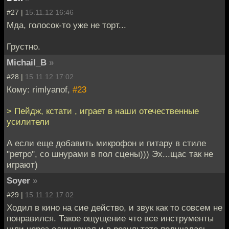
#27 |
15.11.12 16:46
Мда, голосок-то уже не торт...
Грустно.
Michail_B
»
#28 |
15.11.12 17:02
Кому: rimlyanof,
#23
> Пейдж, кстати , играет в наши отечественные
усилители
А если еще добавить микрофон и гитару в стиле
"ретро", со шнурами в пол сцены))) Эх...щас так не
играют)
Soyer
»
#29 |
15.11.12 17:02
Ходил в кино на сие действо, и звук как то совсем не
понравился. Такое ощущение что все инструменты