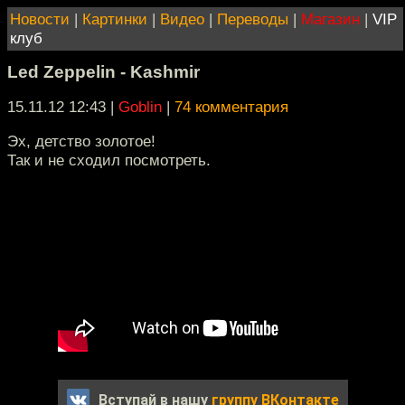
Новости
|
Картинки
|
Видео
|
Переводы
|
Магазин
|
VIP
клуб
Led Zeppelin - Kashmir
15.11.12 12:43
|
Goblin
|
74 комментария
Эх, детство золотое!
Так и не сходил посмотреть.
Вступай в нашу
группу ВКонтакте