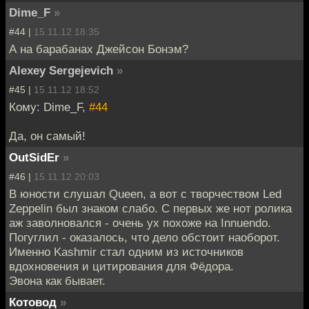
Dime_F
»
#44 |
15.11.12 18:35
А на барабанах Джейсон Бонэм?
Alexey Sergejevich
»
#45 |
15.11.12 18:52
Кому: Dime_F,
#44
Да, он самый!
OutSidEr
»
#46 |
15.11.12 20:03
В юности слушал Queen, а вот с творчеством Led
Zeppelin был знаком слабо. С первых же нот ролика
аж заволновался - очень ух похоже на Innuendo.
Погуглил - оказалось, что дело обстоит наоборот.
Именно Kashmir стал одним из источников
вдохновения и цитирования для Фёдора.
Эвона как бывает.
Котовод
»