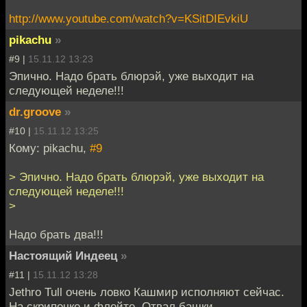
http://www.youtube.com/watch?v=KSitDIEvkiU
pikachu
»
#9 |
15.11.12 13:23
Эпично. Надо брать блюрэй, уже выходит на
следующей неделе!!!
dr.groove
»
#10 |
15.11.12 13:25
Кому: pikachu,
#9
> Эпично. Надо брать блюрэй, уже выходит на
следующей неделе!!!
>
Надо брать два!!!
Настоящий Индеец
»
#11 |
15.11.12 13:28
Jethro Tull очень ловко Кашмир исполняют сейчас.
На скрипочке и флейте. Отвал башки.