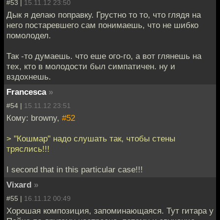
#53 |
15.11.12 23:50
Дык я делаю поправку. Грустно то то, что глядя на
него постаревшего сам понимаешь, что не шибко
помолодел.
Так -то думаешь. что еше ого-го, а вот глянешь на
тех, кто в молодости был симпатичен. ну и
вздохнешь.
Francesca
»
#54 |
15.11.12 23:51
Кому: browny,
#52
> "Кошмар" надо слушать так, чтобы стены
тряслись!!!
I second that in this particular case!!!
Vixard
»
#55 |
16.11.12 00:49
Хорошая композиция, запоминающаяся. Тут гитара у