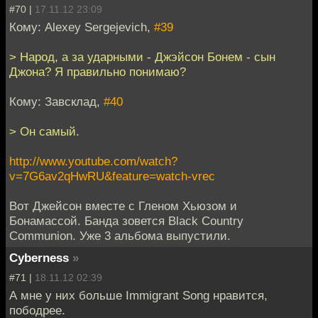
#70 |
17.11.12 23:09
Кому: Alexey Sergejevich,
#39
> Народ, а за ударными - Джэйсон Бонем - сын
Джона? Я правильно понимаю?
Кому: Завсклад,
#40
> Он самый.
http://www.youtube.com/watch?
v=7G6av2qHwRU&feature=watch-vrec
Вот Джейсон вместе с Гленом Хьюзом и
Бонамассой. Банда зовется Black Country
Communion. Уже 3 альбома выпустили.
Cyberness
»
#71 |
18.11.12 02:39
А мне у них больше Immigrant Song нравится,
пободрее.