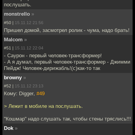
послушать.
monstrello
»
#50 |
15.11.12 21:56
Пришел домой, засмотрел ролик - чума, надо брать!
Malcom
»
#51 |
15.11.12 22:04
- Саурон - первый человек-трансформер!
- А я думал, первый человек-трансформер - Джимми
Пейдж! Человек-дирижабль!(с)как-то так
browny
»
#52 |
15.11.12 23:13
Кому: Digger,
#49
> Лежит в мобиле на послушать.
"Кошмар" надо слушать так, чтобы стены тряслись!!!
Dok
»