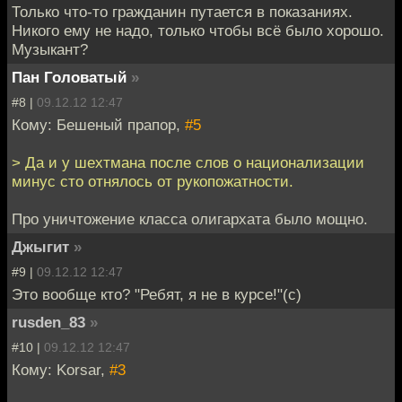
Только что-то гражданин путается в показаниях.
Никого ему не надо, только чтобы всё было хорошо.
Музыкант?
Пан Головатый
»
#8 |
09.12.12 12:47
Кому: Бешеный прапор,
#5
> Да и у шехтмана после слов о национализации
минус сто отнялось от рукопожатности.
Про уничтожение класса олигархата было мощно.
Джыгит
»
#9 |
09.12.12 12:47
Это вообще кто? "Ребят, я не в курсе!"(с)
rusden_83
»
#10 |
09.12.12 12:47
Кому: Korsar,
#3