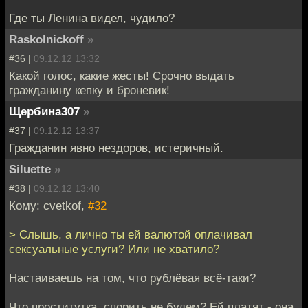
Где ты Ленина видел, чудило?
Raskolnickoff
»
#36 |
09.12.12 13:32
Какой голос, какие жесты! Срочно выдать
гражданину кепку и броневик!
Щербина307
»
#37 |
09.12.12 13:37
Гражданин явно нездоров, истеричный.
Siluette
»
#38 |
09.12.12 13:40
Кому: cvetkof,
#32
> Слышь, а лично ты ей валютой оплачивал
сексуальные услуги? Или не хватило?
Настаиваешь на том, что рублёвая всё-таки?
Что проститутка, спорить не будем? Ей платят - она