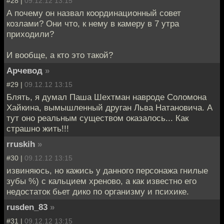
#28 |
09.12.12 13:15
А почему он назвал координационный совет
козлами? Они что, к нему в камеру в 7 утра
приходили?
И вообще, а кто это такой?
Арчевод
»
#29 |
09.12.12 13:15
Блять, я думал Паша Шехтман навроде Соломона
Хайкина, вымышленный друган Льва Натановича. А
тут оно реальным существом оказалось... Как
страшно жить!!!
rruskih
»
#30 |
09.12.12 13:15
извиняюсь, но кажись у данного персонажа гнилые
зубы %) с кальцием хреново, а как известно его
недостаток бьет дико по организму и психике.
rusden_83
»
#31 |
09.12.12 13:15