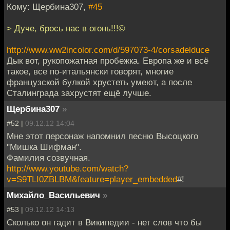
Кому: Щербина307,
#45
> Дуче, брось нас в огонь!!!©
http://www.ww2incolor.com/d/597073-4/corsadelduce
Дык вот, рукопожатная пробежка. Европа же и всё
такое, все по-итальянски говорят, многие
французской булкой хрустеть умеют, а после
Сталинграда захрустят ещё лучше.
Щербина307
»
#52 |
09.12.12 14:04
Мне этот персонаж напомнил песню Высоцкого
"Мишка Шифман".
Фамилия созвучная.
http://www.youtube.com/watch?
v=S9TLI0ZBLBM&feature=player_embedded
#!
Михайло_Васильевич
»
#53 |
09.12.12 14:13
Сколько он гадит в Википедии - нет слов что бы