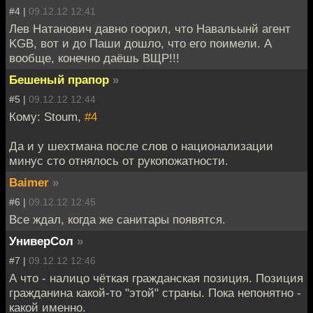
#4 |
09.12.12 12:41
Лев Натанович давно гоорил, что Навальынй агент
KGB, вот и до Паши дошло, что его поимели. А
вообще, конечно даёшь ВЩР!!!
Бешеный прапор
»
#5 |
09.12.12 12:44
Кому: Stoum,
#4
Да и у шехтмана после слов о национализации
минус сто отнялось от рукопожатности.
Baimer
»
#6 |
09.12.12 12:45
Все ждал, когда же санитары появятся.
УниверСол
»
#7 |
09.12.12 12:46
А что - налицо чёткая гражданская позиция. Позиция
гражданина какой-то "этой" страны. Пока непонятно -
какой именно.