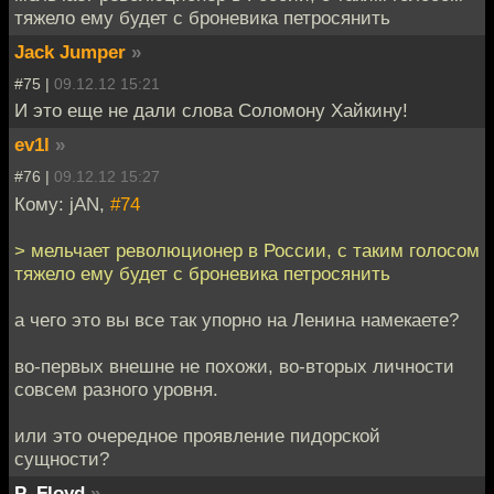
тяжело ему будет с броневика петросянить
Jack Jumper
»
#75 |
09.12.12 15:21
И это еще не дали слова Соломону Хайкину!
ev1l
»
#76 |
09.12.12 15:27
Кому: jAN,
#74
> мельчает революционер в России, с таким голосом
тяжело ему будет с броневика петросянить
а чего это вы все так упорно на Ленина намекаете?
во-первых внешне не похожи, во-вторых личности
совсем разного уровня.
или это очередное проявление пидорской
сущности?
P_Floyd
»