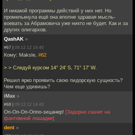
И никакой программы действий у них нет. Но
промелькнула ещё она вполне здравая мысль-
воевать за Абрамовича уже никто не будет. Как и за
других олигархов.
QashAK
»
#67 |
09.12.12 14:40
Кому: Maksle,
#62
> > Следуй курсом 14° 24' S, 71° 17' W.
Решил ярко проявить свою пидорскую сущность?
Чем еще удивишь?
iMax
»
#68 |
09.12.12 14:43
Оп-Оп-Оп-Оппо-зицанер!
[Задорно скачет на
фантомной лошадке]
dent
»