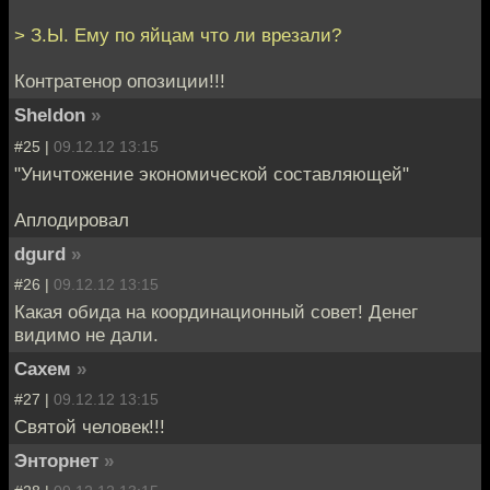
> З.Ы. Ему по яйцам что ли врезали?
Контратенор опозиции!!!
Sheldon
»
#25 |
09.12.12 13:15
"Уничтожение экономической составляющей"
Аплодировал
dgurd
»
#26 |
09.12.12 13:15
Какая обида на координационный совет! Денег
видимо не дали.
Сахем
»
#27 |
09.12.12 13:15
Святой человек!!!
Энторнет
»