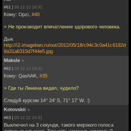
#61 |
09.12.12 14:31
Кому: Opzi,
#40
> Не производит впечатление здорового человека.
Дык
http://i2.imageban.ru/out/2012/05/18/c94c3c0a41c6182d
8a31a6315d7f44e5.jpg
Maksle
»
#62 |
09.12.12 14:31
Кому: QashAK,
#35
> Где ты Ленина видел, чудило?
Следуй курсом 14° 24' S, 71° 17' W. :)
Kotovskii
»
#63 |
09.12.12 14:31
Выключил на 3 секунде, такого мерзкого голоса
давно не слышал. Там хоть смешно, камрады?