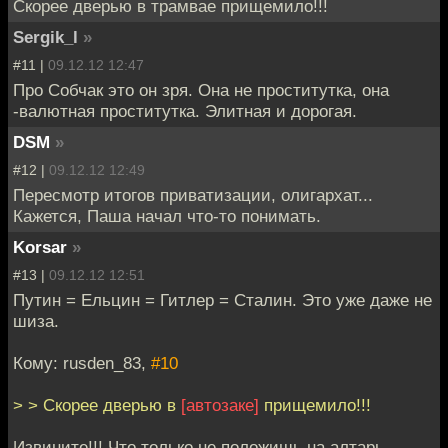
Скорее дверью в трамвае прищемило!!!
Sergik_l
»
#11 |
09.12.12 12:47
Про Собчак это он зря. Она не проститутка, она
-валютная проститутка. Элитная и дорогая.
DSM
»
#12 |
09.12.12 12:49
Пересмотр итогов приватизации, олигархат...
Кажется, Паша начал что-то понимать.
Korsar
»
#13 |
09.12.12 12:51
Путин = Ельцин = Гитлер = Сталин. Это уже даже не
шиза.
Кому: rusden_83,
#10
> > Скорее дверью в
[автозаке]
прищемило!!!
Извините!!! Что только не положишь на алтарь