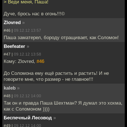
> Веди меня, Паша!
Дуче, брось нас в огонь!!!©
Zlovred
»
#46 |
09.12.12 13:57
Паша заматерел, бороду отращивает, как Соломон!
Beefeater
»
#47 |
09.12.12 13:58
Кому: Zlovred,
#46
До Соломона ему ещё растить и растить! И не
говорите мне, что размер - не главное!!!
kaleb
»
#48 |
09.12.12 14:00
Так он и правда Паша Шехтман? Я думал это хохма,
как с Соломоном ))))
Беспечный Лесовод
»
#49 |
09.12.12 14:00