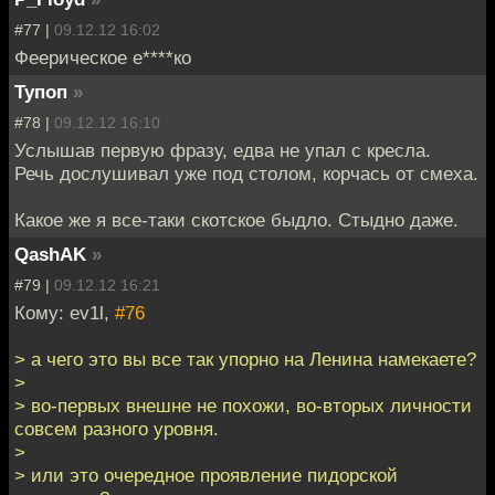
#77 |
09.12.12 16:02
Феерическое е****ко
Тупоп
»
#78 |
09.12.12 16:10
Услышав первую фразу, едва не упал с кресла.
Речь дослушивал уже под столом, корчась от смеха.
Какое же я все-таки скотское быдло. Стыдно даже.
QashAK
»
#79 |
09.12.12 16:21
Кому: ev1l,
#76
> а чего это вы все так упорно на Ленина намекаете?
>
> во-первых внешне не похожи, во-вторых личности
совсем разного уровня.
>
> или это очередное проявление пидорской