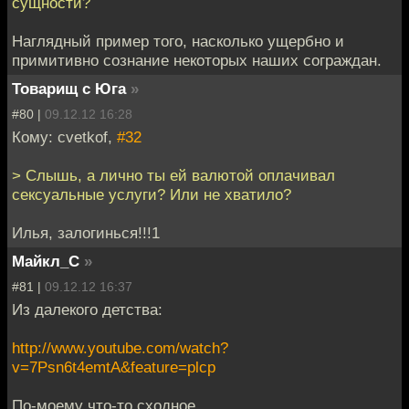
сущности?
Наглядный пример того, насколько ущербно и
примитивно сознание некоторых наших сограждан.
Товарищ с Юга
»
#80 |
09.12.12 16:28
Кому: cvetkof,
#32
> Слышь, а лично ты ей валютой оплачивал
сексуальные услуги? Или не хватило?
Илья, залогинься!!!1
Майкл_С
»
#81 |
09.12.12 16:37
Из далекого детства:
http://www.youtube.com/watch?
v=7Psn6t4emtA&feature=plcp
По-моему что-то сходное...