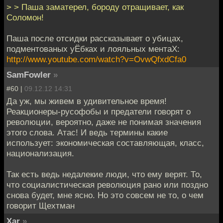
> > Паша заматерел, бороду отращивает, как
Соломон!
Паша после отсидки рассказывает о убицах,
подментованых уЁбках и лояльных ментаХ:
http://www.youtube.com/watch?v=OvwQfxdCfa0
SamFowler
»
#60 |
09.12.12 14:31
Да уж, мы живем в удивительное время!
Реакционеры-русофобы и предатели говорят о
революции, вероятно, даже не понимая значения
этого слова. Атас! И ведь термины какие
использует: экономическая составляющая, класс,
национализация.
Так есть ведь недалекие люди, что ему верят. То,
что социалистическая революция рано или поздно
снова будет, мне ясно. Но это совсем не то, о чем
говорит Щехтман
Xar
»