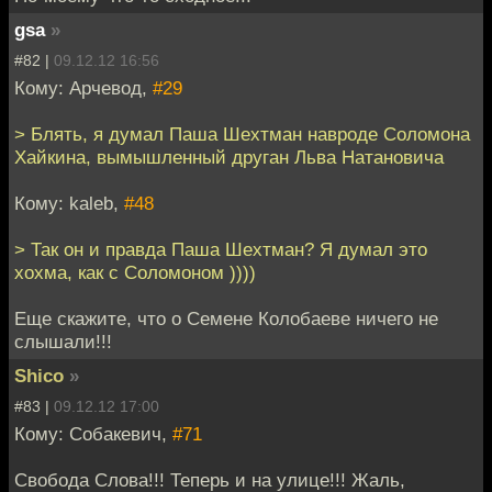
gsa
»
#82 |
09.12.12 16:56
Кому: Арчевод,
#29
> Блять, я думал Паша Шехтман навроде Соломона
Хайкина, вымышленный друган Льва Натановича
Кому: kaleb,
#48
> Так он и правда Паша Шехтман? Я думал это
хохма, как с Соломоном ))))
Еще скажите, что о Семене Колобаеве ничего не
слышали!!!
Shico
»
#83 |
09.12.12 17:00
Кому: Собакевич,
#71
Свобода Слова!!! Теперь и на улице!!! Жаль,