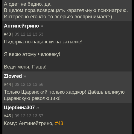
А одет не бедно, да.
В целом пора возвращать карательную психиатрию.
Интересно его кто-то всерьёз воспринимает?)
Антинейтрино
»
#43 |
09.12.12 13:53
Пидорка по-пацански на затылке!
Я верю этому человеку!
Веди меня, Паша!
Zlovred
»
#44 |
09.12.12 13:56
Только Щаранский только хардкор! Даёшь великую
щаранскую революцию!
Щербина307
»
#45 |
09.12.12 13:57
Кому: Антинейтрино,
#43