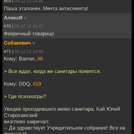
#69 |
09.12.12 14:45
Паша эталонен. Мечта антисемита!
АлексИ
»
#70 |
09.12.12 14:47
Фееричный товарищ!
Собакевич
»
#71 |
09.12.12 14:50
Кому: Baimer,
#6
> Все ждал, когда же санитары появятся.
Кому: DDQ,
#19
> Где психиатры?
Увидев проходившего мимо санитара, Кай Юлий
Старохамский
визгливо закричал:
-- Да здравствует Учредительное собрание! Все на