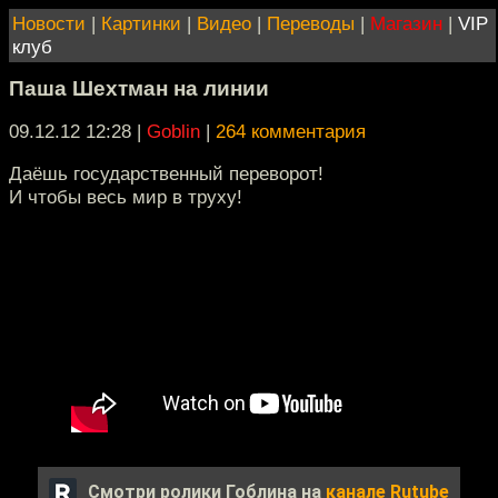
Новости
|
Картинки
|
Видео
|
Переводы
|
Магазин
|
VIP
клуб
Паша Шехтман на линии
09.12.12 12:28
|
Goblin
|
264 комментария
Даёшь государственный переворот!
И чтобы весь мир в труху!
Смотри ролики Гоблина на
канале Rutube