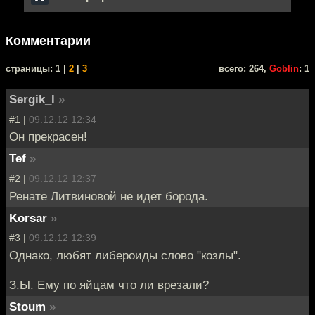
Комментарии
cтраницы: 1 |
2
|
3
всего: 264,
Goblin
: 1
Sergik_l
»
#1 |
09.12.12 12:34
Он прекрасен!
Tef
»
#2 |
09.12.12 12:37
Ренате Литвиновой не идет борода.
Korsar
»
#3 |
09.12.12 12:39
Однако, любят либероиды слово "козлы".
З.Ы. Ему по яйцам что ли врезали?
Stoum
»