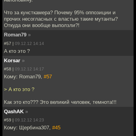
Что за кунсткамера? Почему 95% оппозиции и
прочих несогласных с властью такие мутанты?
Откуда они вообще выползли?!
Roman79
»
#57 |
09.12.12 14:14
А кто это ?
Korsar
»
#58 |
09.12.12 14:17
Кому: Roman79,
#57
> А кто это ?
Как это кто??? Это великий человек, темнота!!!
QashAK
»
#59 |
09.12.12 14:23
Кому: Щербина307,
#45