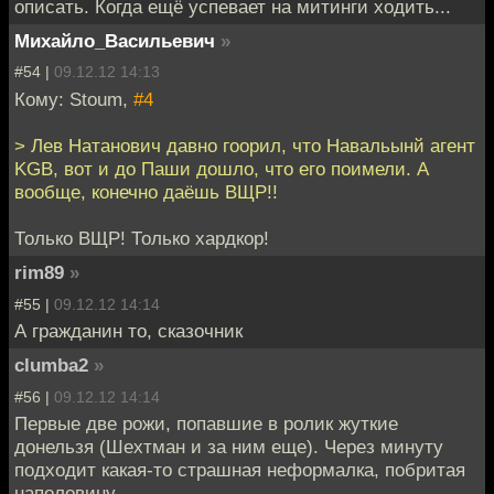
описать. Когда ещё успевает на митинги ходить...
Михайло_Васильевич
»
#54 |
09.12.12 14:13
Кому: Stoum,
#4
> Лев Натанович давно гоорил, что Навальынй агент
KGB, вот и до Паши дошло, что его поимели. А
вообще, конечно даёшь ВЩР!!
Только ВЩР! Только хардкор!
rim89
»
#55 |
09.12.12 14:14
А гражданин то, сказочник
clumba2
»
#56 |
09.12.12 14:14
Первые две рожи, попавшие в ролик жуткие
донельзя (Шехтман и за ним еще). Через минуту
подходит какая-то страшная неформалка, побритая
наполовину.