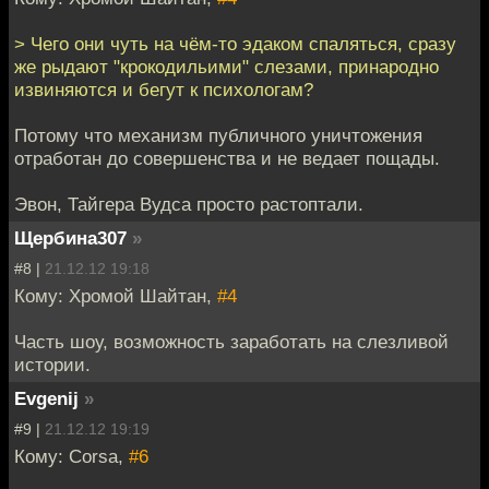
> Чего они чуть на чём-то эдаком спаляться, сразу
же рыдают "крокодильими" слезами, принародно
извиняются и бегут к психологам?
Потому что механизм публичного уничтожения
отработан до совершенства и не ведает пощады.
Эвон, Тайгера Вудса просто растоптали.
Щербина307
»
#8 |
21.12.12 19:18
Кому: Хромой Шайтан,
#4
Часть шоу, возможность заработать на слезливой
истории.
Evgenij
»
#9 |
21.12.12 19:19
Кому: Corsa,
#6