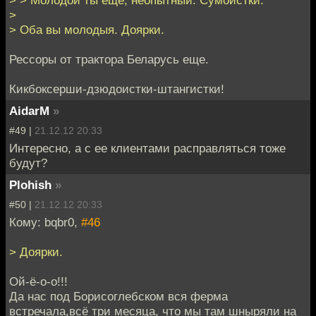
> > Молодой ты ещё, неопытный. Сумоистки.
>
> Оба вы молодыя. Доярки.
Рессоры от трактора Беларусь еще.
Кикбоксерши-дзюдоистки-штангистки!
AidarM
»
#49 |
21.12.12 20:33
Интересно, а с ее клиентами расправляться тоже
будут?
Plohish
»
#50 |
21.12.12 20:33
Кому: bqbr0,
#46
> Доярки.
Ой-ё-о-о!!!
Да нас под Борисоглебском вся ферма
встречала,всё три месяца, что мы там шныряли на