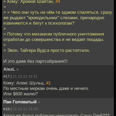
> Кому: Хромой Шайтан,
#4
>
> > Чего они чуть на чём-то эдаком спаляться, сразу
же рыдают "крокодильими" слезами, принародно
извиняются и бегут к психологам?
>
> Потому что механизм публичного уничтожения
отработан до совершенства и не ведает пощады.
>
> Эвон, Тайгера Вудса просто растоптали.
И это даже без партсобрания!!!
AlexL
»
#17 |
21.12.12 19:31
Кому: Алекс Шульц,
#1
По местным меркам очень даже и ничего.
Или $600 жалко?
Пан Головатый
»
#18 |
21.12.12 19:33
Когда же будут публично уничтожать Сашу Грей???