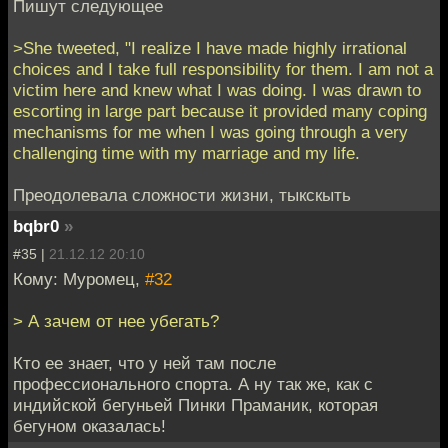
Пишут следующее
>She tweeted, "I realize I have made highly irrational
choices and I take full responsibility for them. I am not a
victim here and knew what I was doing. I was drawn to
escorting in large part because it provided many coping
mechanisms for me when I was going through a very
challenging time with my marriage and my life.
Преодолевала сложности жизни, тыкскыть
bqbr0
»
#35 |
21.12.12 20:10
Кому: Муромец,
#32
> А зачем от нее убегать?
Кто ее знает, что у ней там после
профессионального спорта. А ну так же, как с
индийской бегуньей Пинки Праманик, которая
бегуном оказалась!