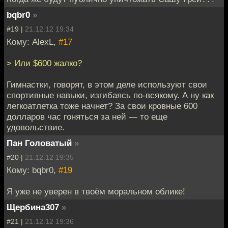
bqbr0
»
#19 |
21.12.12 19:34
Кому: AlexL,
#17
> Или $600 жалко?
Гимнастки, говорят, в этом деле используют свои
спортивные навыки, изгибаясь по-всякому. А ну как
легкоатлетка тоже начнет? За свои кровные 600
долларов час гоняться за ней — то еще
удовольствие.
Пан Головатый
»
#20 |
21.12.12 19:35
Кому: bqbr0,
#19
Я уже не уверен в твоём моральном облике!
Щербина307
»
#21 |
21.12.12 19:36