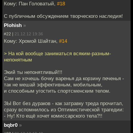
Кому: Пан Головатый,
#18
С публичным обсуждением творческого наследия!
Plohish
»
#22 |
21.12.12 19:36
Кому: Хромой Шайтан,
#14
> На кой вообще заниматься всяким-разным-
непонятным
Экий ты непонятливый!!!
Сам не хочешь бочку варенья да корзину печенья -
так не мешай эффективным, мобильным,
и способным угостить спортсменским телом.
ЗЫ Вот без дураков - как затравку треда прочитал,
сразу вспомнилось из Оптимистической трагедии:
- Ну! Кто ещё хочет комиссарского тела?!!
bqbr0
»