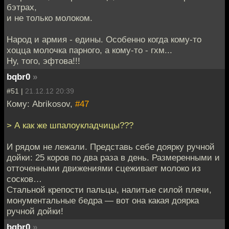
бэтрах,
и не только молоком.
Народ и армия - едины. Особенно когда кому-то
хоцца молочка парного, а кому-то - гхм...
Ну, того, эфтова!!!
bqbr0
»
#51 |
21.12.12 20:39
Кому: Abrikosov,
#47
> А как же шпалоукладчицы???
И рядом не лежали. Представь себе доярку ручной
дойки: 25 коров по два раза в день. Размеренными и
отточенными движениями сцеживает молоко из
сосков…
Стальной крепости пальцы, налитые силой плечи,
монументальные бедра — вот она какая доярка
ручной дойки!
bqbr0
»