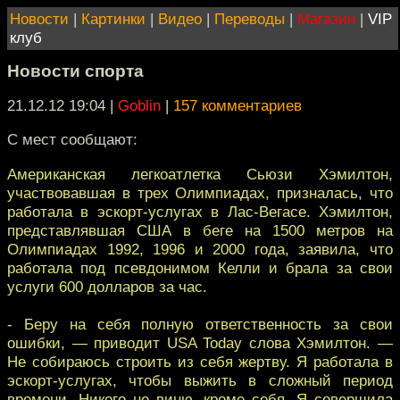
Новости
|
Картинки
|
Видео
|
Переводы
|
Магазин
|
VIP
клуб
Новости спорта
21.12.12 19:04
|
Goblin
|
157 комментариев
С мест сообщают:
Американская легкоатлетка Сьюзи Хэмилтон,
участвовавшая в трех Олимпиадах, призналась, что
работала в эскорт-услугах в Лас-Вегасе. Хэмилтон,
представлявшая США в беге на 1500 метров на
Олимпиадах 1992, 1996 и 2000 года, заявила, что
работала под псевдонимом Келли и брала за свои
услуги 600 долларов за час.
- Беру на себя полную ответственность за свои
ошибки, — приводит USA Today слова Хэмилтон. —
Не собираюсь строить из себя жертву. Я работала в
эскорт-услугах, чтобы выжить в сложный период
времени. Никого не виню, кроме себя. Я совершила