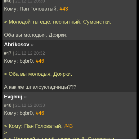
#46 |
21.12.12 20:30
Кому: Пан Головатый,
#43
> Молодой ты ещё, неопытный. Сумоистки.
Оба вы молодыя. Доярки.
Abrikosov
»
#47 |
21.12.12 20:32
Кому: bqbr0,
#46
> Оба вы молодыя. Доярки.
А как же шпалоукладчицы???
Evgenij
»
#48 |
21.12.12 20:33
Кому: bqbr0,
#46
> Кому: Пан Головатый,
#43
>