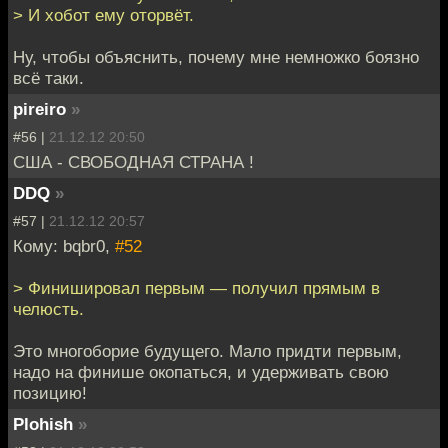
> И хобот ему оторвёт.
Ну, чтобы объяснить, почему мне немножко боязно
всё таки.
pireiro
»
#56 |
21.12.12 20:50
США - СВОБОДНАЯ СТРАНА !
DDQ
»
#57 |
21.12.12 20:57
Кому: bqbr0,
#52
> Финишировал первым — получил прямым в
челюсть.
Это многоборие будущего. Мало придти первым,
надо на финише окопаться, и удерживать свою
позицию!
Plohish
»