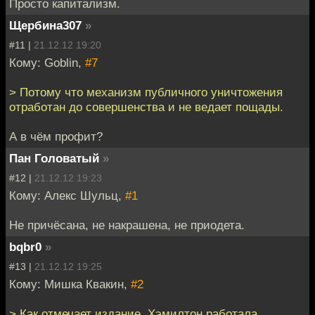
Просто капитализм.
Щербина307
»
#11 |
21.12.12 19:20
Кому: Goblin,
#7
> Потому что механизм публичного уничтожения
отработан до совершенства и не ведает пощады.
А в чём профит?
Пан Головатый
»
#12 |
21.12.12 19:23
Кому: Алекс Шульц,
#1
Не причёсана, не накрашена, не приодета.
bqbr0
»
#13 |
21.12.12 19:25
Кому: Мишка Квакин,
#2
> Как отмечает издание, Хэмилтон работала