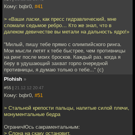
Кому: bqbr0,
#41
> «Ваши ласки, как пресс гидравлический, мне
сломали седьмое ребро… Кто же знал, что в
далеком девичестве вы метали на дальность ядро!»
"Милый, пишу тебе прямо с олимпийского ринга.
Мои мысли летят к тебе быстрее, чем противницы
на ринг после моих бросков. Каждый раз, когда я
беру в удушающий захват горло очередной
противницы, я думаю только о тебе..." (с)
Plohish
»
#55 |
21.12.12 20:47
Кому: bqbr0,
#51
> Стальной крепости пальцы, налитые силой плечи,
монументальные бедра
ОграничЮсь сакраментальным:
> Слона на скаку остановит,