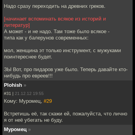
Надо сразу переходить на древних греков.
[начинает вспоминать всякое из историй и
литератур]
А может - и не надо. Там тоже было всякое -
типа как у балерунов современных:
мол, женщина эт только инструмент, с мужуками
поинтереснее будет.
ЗЫ Вот, про пидаров уже было. Теперь давайте кто-
нибудь про евреев!!!
Plohish
»
#31 |
21.12.12 19:55
Кому: Муромец,
#29
Встретишь её, так скажи ей, пожалуйста, что лично
я от неё убегать не буду.
Муромец
»