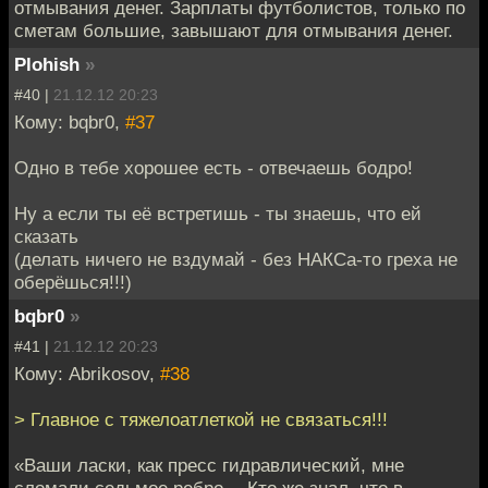
отмывания денег. Зарплаты футболистов, только по
сметам большие, завышают для отмывания денег.
Plohish
»
#40 |
21.12.12 20:23
Кому: bqbr0,
#37
Одно в тебе хорошее есть - отвечаешь бодро!
Ну а если ты её встретишь - ты знаешь, что ей
сказать
(делать ничего не вздумай - без НАКСа-то греха не
оберёшься!!!)
bqbr0
»
#41 |
21.12.12 20:23
Кому: Abrikosov,
#38
> Главное с тяжелоатлеткой не связаться!!!
«Ваши ласки, как пресс гидравлический, мне
сломали седьмое ребро… Кто же знал, что в