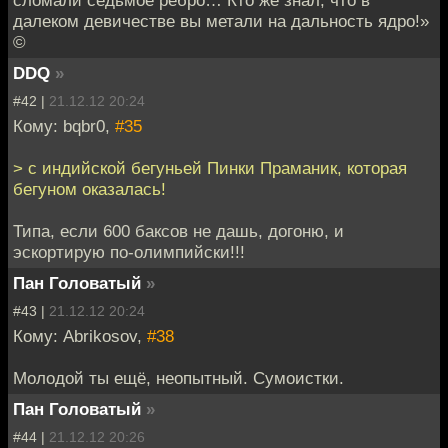
далеком девичестве вы метали на дальность ядро!»
©
DDQ
»
#42 |
21.12.12 20:24
Кому: bqbr0,
#35
> с индийской бегуньей Пинки Праманик, которая
бегуном оказалась!
Типа, если 600 баксов не дашь, догоню, и
эскортирую по-олимпийски!!!
Пан Головатый
»
#43 |
21.12.12 20:24
Кому: Abrikosov,
#38
Молодой ты ещё, неопытный. Сумоистки.
Пан Головатый
»
#44 |
21.12.12 20:26