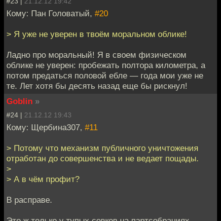
#23 |
21.12.12 19:42
Кому: Пан Головатый,
#20
> Я уже не уверен в твоём моральном облике!
Ладно про моральный! Я в своем физическом
облике не уверен: пробежать полтора километра, а
потом предаться половой ебле — года мои уже не
те. Лет хотя бы десять назад еще бы рискнул!
Goblin
»
#24 |
21.12.12 19:43
Кому: Щербина307,
#11
> Потому что механизм публичного уничтожения
отработан до совершенства и не ведает пощады.
>
> А в чём профит?
В расправе.
Это ж только у тупых совков на партсобраниях