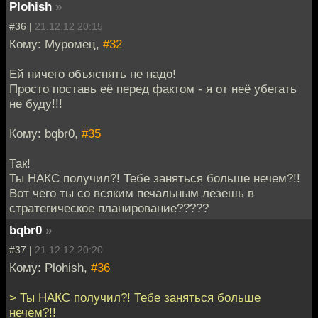
Plohish
»
#36 |
21.12.12 20:15
Кому: Муромец,
#32
Ей ничего объяснять не надо!
Просто поставь её перед фактом - я от неё убегать
не буду!!!
Кому: bqbr0,
#35
Так!
Ты НАКС получил?! Тебе заняться больше нечем?!!
Вот чего ты со всяким печальным лезешь в
стратегическое планирование?????
bqbr0
»
#37 |
21.12.12 20:20
Кому: Plohish,
#36
> Ты НАКС получил?! Тебе заняться больше
нечем?!!