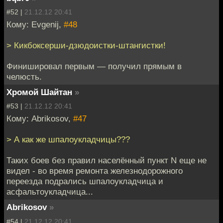
#52 |
21.12.12 20:41
Кому: Evgenij,
#48
> Кикбоксерши-дзюдоистки-штангистки!
Финишировал первым — получил прямым в
челюсть.
Хромой Шайтан
»
#53 |
21.12.12 20:41
Кому: Abrikosov,
#47
> А как же шпалоукладчицы???
Таких боев без правил населённый пункт N еще не
видел - во время ремонта железнодорожного
переезда подрались шпалоукладчица и
асфальтоукладчица...
Abrikosov
»
#54 |
21.12.12 20:41