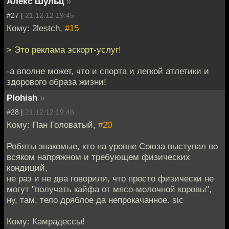
Алекс Шульц
»
#27 |
21.12.12 19:45
Кому: 2lestch,
#15
> Это реклама эскорт-услуг!
-а вполне может, что и спорта и легкой атлетики и
здорового образа жизни!
Plohish
»
#28 |
21.12.12 19:46
Кому: Пан Головатый,
#20
Робяты знакомые, кто на уровне Союза выступал во
всяком напряжном и требующем физических
кондиций,
не раз и не два говорили, что просто физически не
могут "получать кайфа от мясо-молочной коровы",
ну, там, тело дряблое да непрокачанное. sic
Кому: Камрадессы!