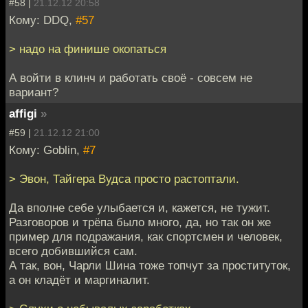
#58 |
21.12.12 20:58
Кому: DDQ,
#57
> надо на финише окопаться
А войти в клинч и работать своё - совсем не
вариант?
affigi
»
#59 |
21.12.12 21:00
Кому: Goblin,
#7
> Эвон, Тайгера Вудса просто растоптали.
Да вполне себе улыбается и, кажется, не тужит.
Разговоров и трёпа было много, да, но так он же
пример для подражания, как спортсмен и человек,
всего добившийся сам.
А так, вон, Чарли Шина тоже топчут за проституток,
а он кладёт и маргиналит.