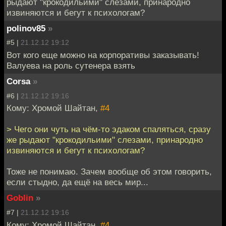
рыдают "крокодильими" слезами, принародно
извиняются и бегут к психологам?
polinov85
»
#5 |
21.12.12 19:12
Вот кого еще можно на корпоративы заказывать!
Валуева на роль сутенера взять
Corsa
»
#6 |
21.12.12 19:16
Кому: Хромой Шайтан,
#4
> Чего они чуть на чём-то эдаком спаляться, сразу
же рыдают "крокодильими" слезами, принародно
извиняются и бегут к психологам?
Тоже не понимаю. Зачем вообще об этом говорить,
если стыдно, да ещё на весь мир...
Goblin
»
#7 |
21.12.12 19:16
Кому: Хромой Шайтан,
#4