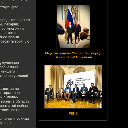
ни
тствующего
 представляют из
ы, пекарни,
 во многом не
вляются с
мнее время
готовить горячую
Медаль ордена "За заслуги перед
Отечеством" II степени
 улучшения
 серьезный
ьнейшего
ожнении условий
азвитии на
которые оно
их силовых
 войны в область
апов этой войны.
целостности.
РВИО
но-политическими
эфирах.