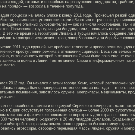
асти людей, готовых и способных на разрушение государства, грабежи, 
 на порядок — возросла в течение полугода.
тадия процесса началась ближе к концу 2011 года. Произошел резкий сд
бители, насильники, уголовники стали сбиваться в группы и группировки
 внедрение опытных руководителей — как из числа иностранцев, так и 
етов. Произошла структуризация бандподполья, начались поставки оружи
. В это же время на территории Ливана и Турции началось создание лаге
рибывать граждане исламских стран, завербованные для борьбы с кров
ечение 2011 года крупнейшие арабские телесети и пресса вели мощную 
ачению» преступлений режима в отношении сирийцев. Весь год велась 
йна, интенсивность которой в отношении Сирии была пока еще не очень
е занимала война в Ливии. Тем не менее, Сирии в информационном пото
е место.
лся 2012 год. Он начался с атаки города Хомс, который расположен бу
. Захват города был спланирован не менее чем за полгода — в него про
 штабные помещения, завозилось оружие, боеприпасы, медикаменты, про
укрытия.
зал неспособность армии и спецслужб Сирии контролировать даже лока
но в Сирии отсутствует пограничная служба — более 2000 км сухопутны
ом местности фактически невозможно перекрыть для страны с населен
в 300 тысяч человек и бюджетом в 20 миллиардов долларов. Создание с
жи и обустройство границы немедленно подорвало бы экономику страны.
зовались агрессоры, свободно перемещая массы людей, оружия и боепр
.