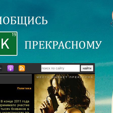
Политика
В конце 2011 года
 принимало участие
3 тысяч боевиков в
о окрестностях. На