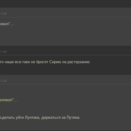
17:28
окол"...
17:32
то наши все-таки не бросят Сирию на растерзание.
17:34
олокол"...
.
сделать уйти Лунтика, держаться за Путина.