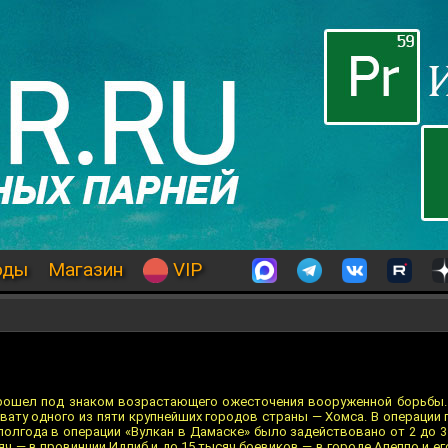
оды
Магазин
VIP
прошел под знаком возрастающего ожесточения вооруженной борьбы. 
вату одного из пяти крупнейших городов страны — Хомса. В операции
 полгода в операции «Вулкан в Дамаске» было задействовано от 2 до 
яч — в провинции Идлиб и до 15 тысяч боевиков — в городе Алеппо и ег