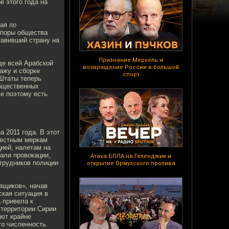
е этого года на
ая по
 поры общества
тавивший страну на
Признание Меркель и
де всей Арабской
возвращение России в большой
ажу и сборке
спорт
 Штаты теперь
общественных
же поэтому есть
 2011 года. В этот
местным меркам
ией, налетам на
али провокации,
Атака БПЛА на Геленджик и
отрудников полиции
открытие Ормузского пролива
вщиков», начав
ская ситуация в
 привела к
 территории Сирии
яют крайне
то численность