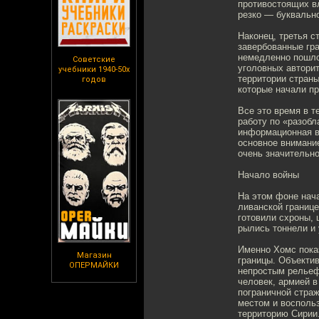
противостоящих вл
резко — буквально
Наконец, третья с
завербованные гра
немедленно пошло
Советские
уголовных авторит
учебники 1940-50х
территории страны
годов
которые начали п
Все это время в т
работу по «разобл
информационная во
основное внимани
очень значительно
Начало войны
На этом фоне нача
ливанской границе
готовили схроны,
рылись тоннели и 
Именно Хомс пока
Магазин
границы. Объектив
ОПЕРМАЙКИ
непростым рельеф
человек, армией 
пограничной стра
местом и восполь
территорию Сирии