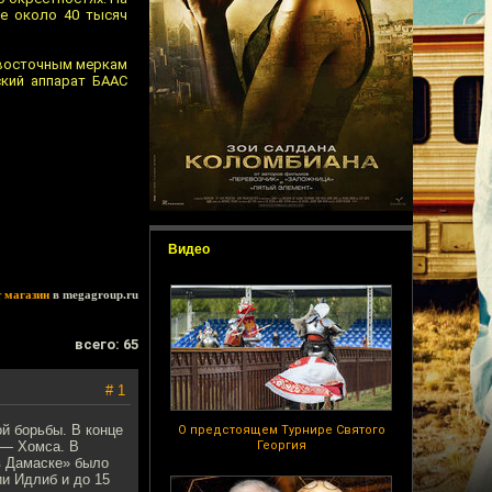
ке около 40 тысяч
евосточным меркам
ский аппарат БААС
Видео
т магазин
в megagroup.ru
всего: 65
# 1
й борьбы. В конце
О предстоящем Турнире Святого
 — Хомса. В
Георгия
в Дамаске» было
ии Идлиб и до 15