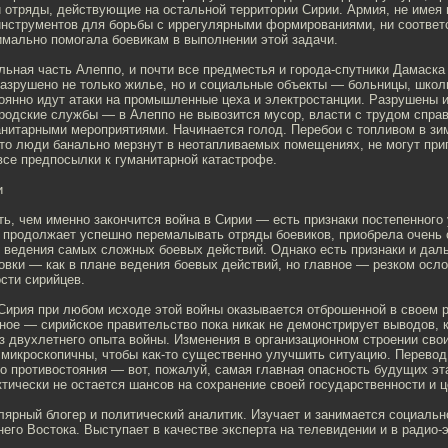
 отряды, действующие на остальной территории Сирии. Армия, не имея 
инструментов для борьбы с иррегулярными формированиями, ни соотве
имально помогала боевикам в выполнении этой задачи.
льная часть Алеппо, и почти все предместья и города-спутники Дамаска
азрушено не только жилье, но и социальные объекты — больницы, школ
оянно идут атаки на промышленные цеха и электростанции. Разрушены и
родские службы — в Алеппо не вывозится мусор, власти с трудом спра
нитарными мероприятиями. Начинается голод. Перебои с топливом в зи
что люди банально мерзнут в неотапливаемых помещениях, не могут при
все предпосылки к гуманитарной катастрофе.
и
ть, чем именно закончится война в Сирии — есть признаки постепенного
 продолжает успешно перемалывать отряды боевиков, приобрела очень
 ведения самых сложных боевых действий. Однако есть признаки и дал
овки — как в плане ведения боевых действий, но главное — резком осл
сти сирийцев.
 Сирия при любом исходе этой войны оказывается отброшенной в своем р
ное — сирийское правительство пока никак не демонстрирует выводов, 
з двухлетнего опыта войны. Изменения в организационном строении сво
 микроскопичны, чтобы как-то существенно улучшить ситуацию. Перевод
 противостояния — вот, пожалуй, самая главная опасность будущих эт
ктически не остается шансов на сохранение своей государственности и 
ярный блогер и политический аналитик. Изучает и занимается социаль
го Востока. Выступает в качестве эксперта на телевидении и в радио-