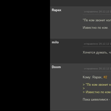
Rapax
отправлено 26.12.12 
"По ком звонит кол
Известно по ком.
milo
отправлено 26.12.12 
Хочется думать, ч
Doom
отправлено 26.12.12 
Кому: Rapax,
#2
> "По ком звонит к
>
> Известно по ком
Пока шевелимся - 