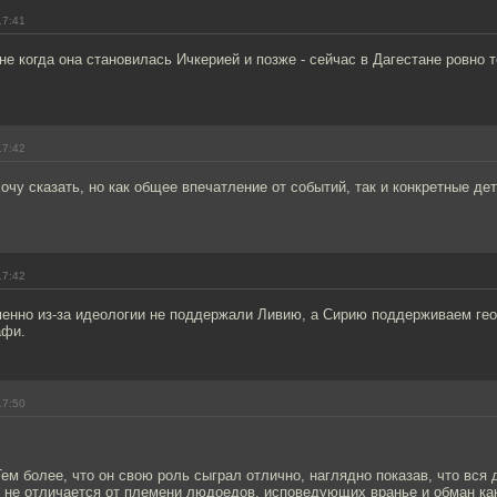
17:41
чне когда она становилась Ичкерией и позже - сейчас в Дагестане ровно 
17:42
хочу сказать, но как общее впечатление от событий, так и конкретные д
17:42
менно из-за идеологии не поддержали Ливию, а Сирию поддерживаем гео
афи.
17:50
Тем более, что он свою роль сыграл отлично, наглядно показав, что вся
 не отличается от племени людоедов, исповедующих вранье и обман как