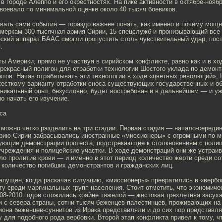
в городе Алеппо и его окрестностях. На пике активности в октябре-ноябр
воевало по минимальной оценке около 40 тысяч боевиков.
вать сами события — гораздо важнее понять, как именно и почему мощн
меркам 300-тысячная армия Сирии, 15 спецслужб и пронизывающий все
еский аппарат БААС смогли пропустить столь чувствительный удар, пос
.
 Америки, прямо не участвуя в сирийском конфликте, равно как и в хо
рекрасный полигон для отработки технологии Шестого уклада по демонт
тов. Начав отрабатывать эти технологии в ходе «цветных революций»,
жесткому варианту отработки сноса существующих государственных и 
уникальный опыт, безусловно, будет востребован и в дальнейшем — и у
 начать его изучение.
са
можно четко разделить на три стадии. Первая стадия — начало-середина
орию Сирии забрасывались иностранные «миссионеры» с огромными по 
зующие демонстрации протеста, подстрекающие к столкновениям с полиц
чреждения и полицейские участки. В ходе демонстраций они же устраив
о пролитие крови — и именно в этот период количество жертв среди с
 количество погибших демонстрантов и гражданских лиц.
апущен, когда раскачав ситуацию, «миссионеры» превратились в «вербо
у среди маргинальных групп населения. Стоит отметить, что экономиче
08-2010 годов сложилась крайне тяжелой — жестокая трехлетняя засуха
и с севера страны, сотни тысяч беженцев-палестинцев, проживающих на
она беженцев-суннитов из Ирака представляли и до сих пор представл
 для подобного рода вербовки. Второй этап конфликта привел к тому, ч