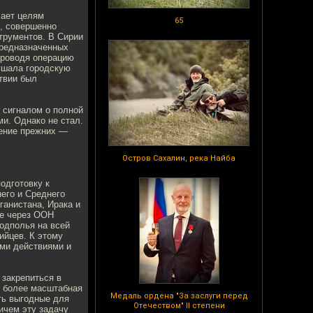
чает целям
65
в, совершенно
трументов. В Сирии
предназначенных
проводя операцию
ушала городскую
ствии был
 сигналом о полной
и. Однако не стал.
нение прежних —
Остров Сахалин, река Найба
одготовку к
его и Среднего
ганистана, Ирака и
ое через ООН
одполья на всей
ийцев. К этому
ми действиями и
 закрепиться в
е более масштабная
Медаль ордена "За заслуги перед
ить выгодные для
Отечеством" II степени
ичем эту задачу