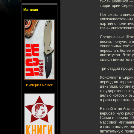
тысяч боевиков — 
территории Сирии 
Магазин
Нет смысла описы
ближневосточным 
партийно-политич
грань уничтожения
Соединенные Штаты
весны, получили п
социальных субъек
перешли к более 
институтов. Этот 
смысл внимательно
Три стадии процес
Конфликт в Сирии 
период на террит
Империя ножей
деньгами, органи
государственные у
целью которых был
в разы превышало
Второй этап был з
вербовочную работ
Сирии в период 20
массовой миграци
и около полумилли
питательную почву