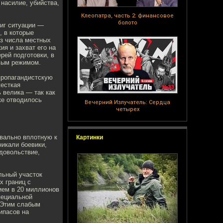
насилие, убийства,
Клеопатра, часть 2: финансовое
болото
виг ситуации —
, в которые
из числа местных
я и захват его на
рей подготовки, в
авым режимом.
пропагандистскую
жесткая
 велика — так как
ке отводилось
Вечерний Излучатель: Сердца
четырех
квально вплотную к
Картинки
никали боевики,
довольствие,
льный участок
х границ с
ием в 20 миллионов
пециальной
 Этим слабым
ипасов на