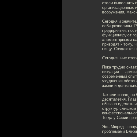
стали выполнять и
организационных 
вооружения, макс
Сегодня и значите
себя развалины. Р
предприятия, пост
функционируют го
элементарными са
приводят к тому, 
пищу. Создаются 
Сегодняшние итог
Пока трудно сказа
ситуации — армия
современный опыт
ухудшения обстан
жизни и деятельно
Так или иначе, но
десятилетия. Глав
обязано сделать и
структур слишком
конфессионального
Тогда у Сирии пра
Эль Мюрид - попул
проблемами Ближне