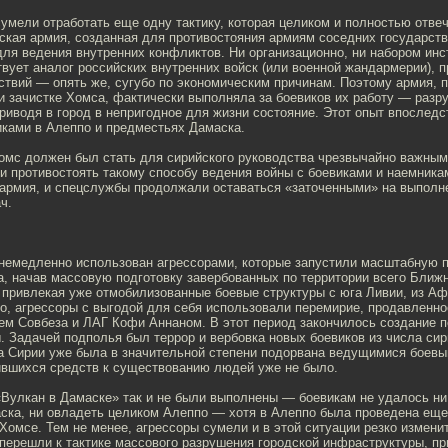
умели отработать еще одну тактику, которая целиком и полностью отве
ская армия, созданная для противостояния армиям соседних государст
ля ведения внутренних конфликтов. Ни организационно, ни набором инс
вует аналог российских внутренних войск (или военной жандармерии), 
ствий — опять же, сугубо по экономическим причинам. Поэтому армия, 
и зачистке Хомса, фактически выполняла за боевиков их работу — разр
риводя в город в непригодное для жизни состояние. Этот опыт впослед
иками в Алеппо и предместьях Дамаска.
омс должен был стать для сирийского руководства чрезвычайно важным
и противостоять такому способу ведения войны с боевиками и наемникам
 армия, и спецслужбы продолжали оставаться «заточенными» на выпол
ч.
 немедленно использован агрессорами, которые запустили масштабную п
, начав массовую подготовку завербованных по территории всего Ближн
 привлекая уже отмобилизованные боевые структуры с юга Ливии, из Аф
го, агрессоры с выгодой для себя использовали перемирие, продавленн
ем Совбеза и ЛАГ Кофи Аннаном. В этот период закончилось создание п
. Задачей подполья был террор и вербовка новых боевиков из числа сир
а Сирии уже была в значительной степени подорвана ведущимися боевы
ившихся средств к существованию людей уже не было.
Вулкан в Дамаске» так и не были выполнены — боевикам не удалось ни
ска, ни овладеть целиком Алеппо — хотя в Алеппо была проведена ещ
 Хомсе. Тем не менее, агрессоры сумели и в этой ситуации резко измен
перешли к тактике массового разрушения городской инфраструктуры, пр