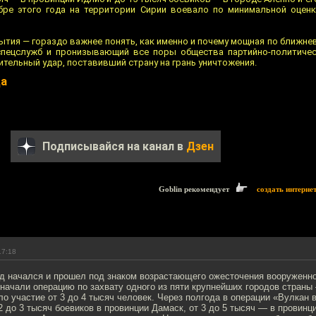
ябре этого года на территории Сирии воевало по минимальной оцен
ытия — гораздо важнее понять, как именно и почему мощная по ближн
 спецслужб и пронизывающий все поры общества партийно-политиче
ительный удар, поставивший страну на грань уничтожения.
да
Подписывайся на канал в
Дзен
Goblin рекомендует
создать интерне
17:18
од начался и прошел под знаком возрастающего ожесточения вооруженно
 начали операцию по захвату одного из пяти крупнейших городов страны
о участие от 3 до 4 тысяч человек. Через полгода в операции «Вулкан 
2 до 3 тысяч боевиков в провинции Дамаск, от 3 до 5 тысяч — в провинц