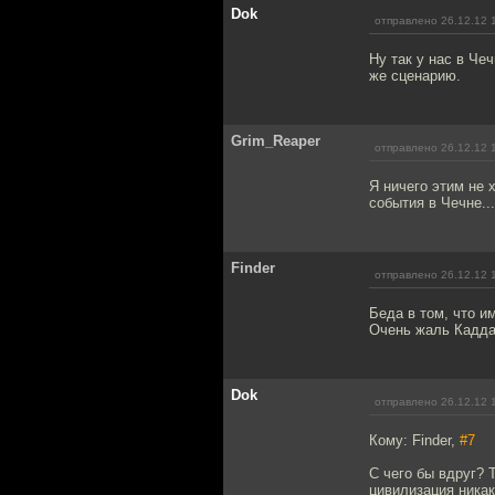
Dok
отправлено 26.12.12 
Ну так у нас в Че
же сценарию.
Grim_Reaper
отправлено 26.12.12 
Я ничего этим не 
события в Чечне...
Finder
отправлено 26.12.12 
Беда в том, что и
Очень жаль Кадд
Dok
отправлено 26.12.12 
Кому: Finder,
#7
С чего бы вдруг? 
цивилизация никак