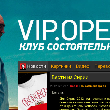
Картинки
Видео
Перев
Новости
Вести из Сирии
26.12.12 17:17 |
Goblin
|
65 комментариев
Цитата:
Для Сирии 2012 год начался и 
боевики начали операцию по зах
от 3 до 4 тысяч человек. Через
провинции Дамаск, от 3 до 5 тыс