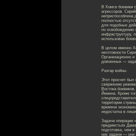
В Хомсе боевики с
агрессоров. Сирий
неприспособлена д
полностью отсутст
для подобных дей
по освобождению 
инфраструктуру, п
использован боев
В целом именно Х
неготовности Сири
Организационно и
довоенных — зада
Разгар войны
Этот просчет был
свержению режима
Востока боевиков,
Йемена. Кроме то
спецпредставител
территории страны
времени экономик
недостатка в лиш
Задачи операции «
предместьях Дама
подготовка, чем в
них задачи — они 