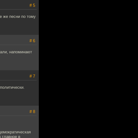
# 5
те же песни по тому
# 6
етали, напоминают
# 7
политически.
# 8
 демократическая
 главное в