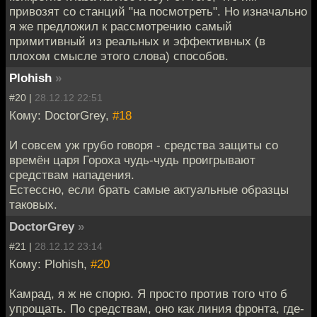
привозят со станций "на посмотреть". Но изначально
я же предложил к рассмотрению самый
примитивный из реальных и эффективных (в
плохом смысле этого слова) способов.
Plohish
»
#20 |
28.12.12 22:51
Кому: DoctorGrey,
#18
И совсем уж грубо говоря - средства защиты со
времён царя Гороха чудь-чудь проигрывают
средствам нападения.
Естессно, если брать самые актуальные образцы
таковых.
DoctorGrey
»
#21 |
28.12.12 23:14
Кому: Plohish,
#20
Камрад, я ж не спорю. Я просто против того что б
упрощать. По средствам, оно как линия фронта, где-