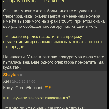
аппаратура нужна... не для всех
Слышал мнение что в большинстве случаев т.н.
"перепрошивка" оканчивается изменением номера
имей'я выводимого на экран (*#06#), при этом симка
все равно сообщает оператору настоящий имей.
>А проще порядок навести, и за продажу
неидентифицированных симок наказывать того кто
это продает.
Не навести. У нас в регионе прокуратура из-за этого
пыталась вещание одного оператора прекратить, да
куда там.
Shaytan
»
#26 |
29.12.12 14:00
Кому: GreenElephant,
#15
> > Неужели закроют кавказцентр?
Эт вряд ли - там наши заморские "друзья"