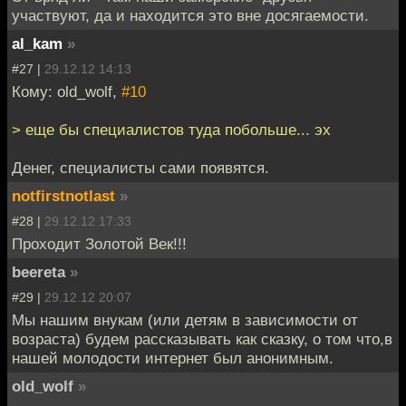
участвуют, да и находится это вне досягаемости.
al_kam
»
#27 |
29.12.12 14:13
Кому: old_wolf,
#10
> еще бы специалистов туда побольше... эх
Денег, специалисты сами появятся.
notfirstnotlast
»
#28 |
29.12.12 17:33
Проходит Золотой Век!!!
beereta
»
#29 |
29.12.12 20:07
Мы нашим внукам (или детям в зависимости от
возраста) будем рассказывать как сказку, о том что,в
нашей молодости интернет был анонимным.
old_wolf
»