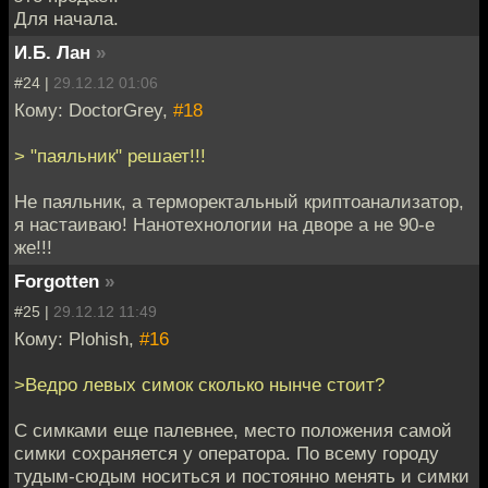
Для начала.
И.Б. Лан
»
#24 |
29.12.12 01:06
Кому: DoctorGrey,
#18
> "паяльник" решает!!!
Не паяльник, а терморектальный криптоанализатор,
я настаиваю! Нанотехнологии на дворе а не 90-е
же!!!
Forgotten
»
#25 |
29.12.12 11:49
Кому: Plohish,
#16
>Ведро левых симок сколько нынче стоит?
С симками еще палевнее, место положения самой
симки сохраняется у оператора. По всему городу
тудым-сюдым носиться и постоянно менять и симки