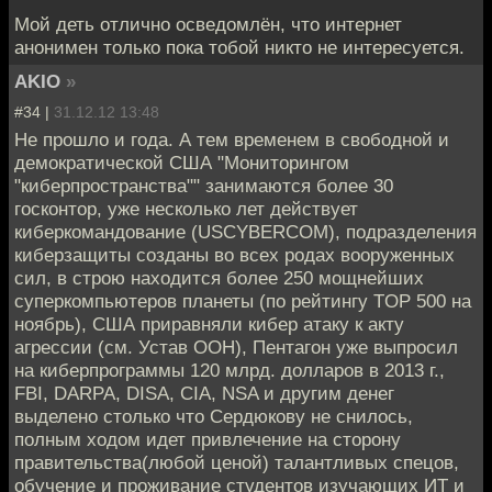
Мой деть отлично осведомлён, что интернет
анонимен только пока тобой никто не интересуется.
AKIO
»
#34 |
31.12.12 13:48
Не прошло и года. А тем временем в свободной и
демократической США "Мониторингом
"киберпространства"" занимаются более 30
госконтор, уже несколько лет действует
киберкомандование (USCYBERCOM), подразделения
киберзащиты созданы во всех родах вооруженных
сил, в строю находится более 250 мощнейших
суперкомпьютеров планеты (по рейтингу TOP 500 на
ноябрь), США приравняли кибер атаку к акту
агрессии (см. Устав ООН), Пентагон уже выпросил
на киберпрограммы 120 млрд. долларов в 2013 г.,
FBI, DARPA, DISA, CIA, NSA и другим денег
выделено столько что Сердюкову не снилось,
полным ходом идет привлечение на сторону
правительства(любой ценой) талантливых спецов,
обучение и проживание студентов изучающих ИТ и