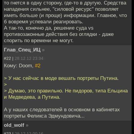
то гнется в одну сторону, где-то в другую. Средства
нападения сильнее, "силовой ресурс" позволяет
иметь больше (и проще) информации. Главное, что
б вовремя успевали реагировать.
А так-то, конечно да, решение суда vs
противозаконные действия без оглядки - даже
спорить по времени не могут.
Глав_Спец_ИЦ
»
#22 |
28.12.12 23:34
Кому: Doom,
#2
> У нас сейчас в моде вешать портреты Путина.
>
> Думаю, это правильно. Не пидоров, типа Ельцина
и Медведева, а Путина.
А у наших следователей в основном в кабинетах
портреты Феликса Эдмундовича...
old_wolf
»
#23 |
29.12.12 00:16