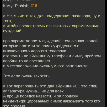
Кому: Plohish,
#16
> Не, я чисто так, для поддержания разговора, ну и,
того,
> чтобы предостеречь от некоторых опрометчивых
суждений.
про опрометчивость суждений, точно знаю людей
которые платили за поиск украденного и
выключенного дорогого телефона.
отследить по айдишнику телефон и симку проблем
вообще то не составляет.
и местоположение очень умного реципиента.
Это если очень захотеть
а вот перепрошить эти два айдишника... это спец
аппаратура нужна... не для всех
А проще порядок навести, и за продажу
неидентифицированных симок наказывать того кто
это продает.