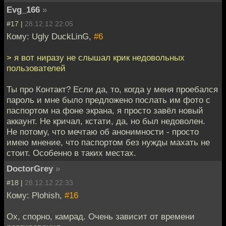
Evg_166
»
#17 |
28.12.12 22:05
Кому: Ugly DuckLinG,
#6
> я вот ниразу не слышал крик недовольных
пользователей
Ты про Контакт? Если да, то, когда у меня проебался
пароль и мне было предложено послать им фото с
паспортом на фоне экрана, я просто завёл новый
аккаунт. Не кричал, кстати, да, но был недоволен.
Не потому, что мечтаю об анонимности - просто
имею мнение, что паспортом без нужды махать не
стоит. Особенно в таких местах.
DoctorGrey
»
#18 |
28.12.12 22:33
Кому: Plohish,
#16
Ох, спорно, камрад. Очень зависит от времени