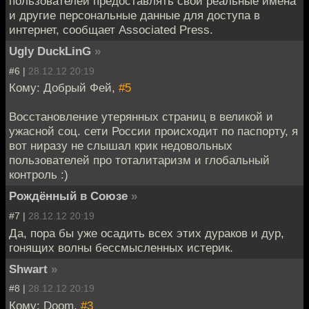
пользователей предоставлять свои реальные имена
и другие персональные данные для доступа в
интернет, сообщает Associated Press.
Ugly DuckLinG
»
#6 |
28.12.12 20:19
Кому: Добрый Фей,
#5
Восстановление утерянных страниц в великой и
ужасной соц. сети России происходит по паспорту, я
вот ниразу не слышал крик недовольных
пользователей про тоталитаризм и глобальный
контроль :)
Рождённый в Союзе
»
#7 |
28.12.12 20:19
Да, пора бы уже осадить всех этих дураков и дур,
гонящих волны бессмысленных истерик.
Shwart
»
#8 |
28.12.12 20:19
Кому: Doom,
#3