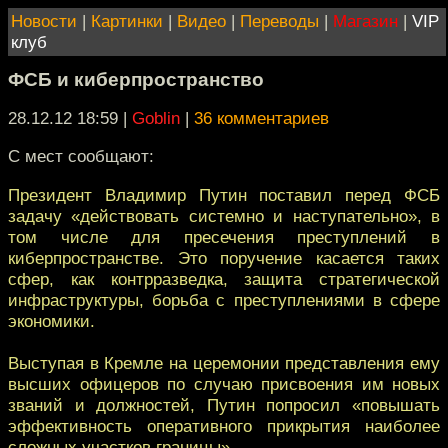
Новости
|
Картинки
|
Видео
|
Переводы
|
Магазин
|
VIP
клуб
ФСБ и киберпространство
28.12.12 18:59
|
Goblin
|
36 комментариев
С мест сообщают:
Президент Владимир Путин поставил перед ФСБ
задачу «действовать системно и наступательно», в
том числе для пресечения преступлений в
киберпространстве. Это поручение касается таких
сфер, как контрразведка, защита стратегической
инфраструктуры, борьба с преступлениями в сфере
экономики.
Выступая в Кремле на церемонии представления ему
высших офицеров по случаю присвоения им новых
званий и должностей, Путин попросил «повышать
эффективность оперативного прикрытия наиболее
сложных участков границы».