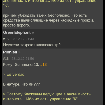
анонимность интернета... Ибо их есть управление
"К".
причем убеждать таких бесполезно, что есть
средства вычисляющие через каскадные прокси.
просто дорого.
GreenElephant
»
#15 |
28.12.12 21:43
Неужели закроют кавказцентр?
Plohish
»
#16 |
28.12.12 21:56
Кому: Summoner13,
#13
> Es verdad.
В натуре, что ли???
> Поэтому блаженны верующие в анонимность
интернета... Ибо их есть управление "К".