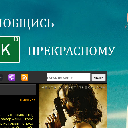
Смешное
ольшие самолеты,
 задержаны трое
r, который только
петчерской службе