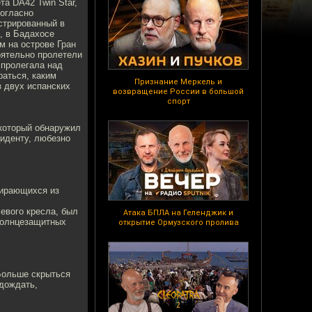
а DA42 Twin Star,
Согласно
стрированный в
, в Бадахосе
м на острове Гран
оятельно пролетели
 пролегала над
раться, каким
Признание Меркель и
 двух испанских
возвращение России в большой
спорт
 который обнаружил
циденту, любезно
бирающихся из
левого кресла, был
Атака БПЛА на Геленджик и
 солнцезащитных
открытие Ормузского пролива
 Больше скрыться
одождать,