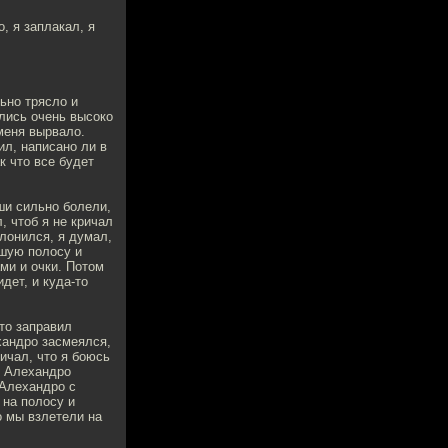
, я заплакал, я
ьно трясло и
ялись очень высоко
меня вырвало.
ил, написано ли в
к что все будет
уши сильно болели,
, чтоб я не кричал
лонился, я думал,
ьшую полосу и
ми и очки. Потом
дет, и куда-то
то заправил
хандро засмеялся,
ричал, что я боюсь
, Алехандро
 Алехандро с
 на полосу и
о мы взлетели на