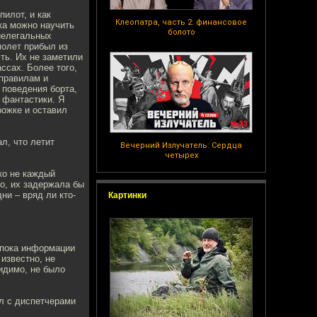
пилот, и как
Клеопатра, часть 2: финансовое
ка можно научить
болото
 нелегальных
молет прибыл из
ть. Их не заметили
ссах. Более того,
 правилам и
 поведения борта,
 фантастики. Я
рожке и оставил
ал, что летит
Вечерний Излучатель: Сердца
четырех
ко не каждый
о, их задержала бы
ни – вряд ли кто-
Картинки
т пока информации
 известно, не
идимо, не было
ал с диспетчерами