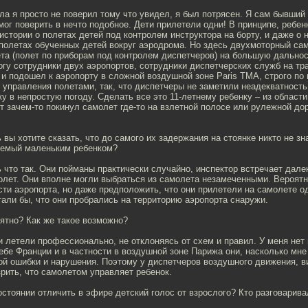
ала я просто не поверил тому что увидел, я был потрясен. Я сам бывший 
ог поверить в нечто подобное. Дети прилетели одни! В принципе, ребен
истории о полетах детей под контролем инструктора на борту, и даже о
полетах обученных детей вокруг аэродрома. Но здесь двухмоторный са
та (полет по приборам под контролем диспетчеров) на большую дальнос
огу сотрудники двух аэропортов, сотрудники диспетчерских служб на тра
и подошел к аэропорту в сложной воздушной зоне Paris TMA, строго по
управления полетами, так, что диспетчеры не заметили неадекватность
у в непростую погоду. Сделать все это 11-летнему ребенку – из области
т зачем-то покинул самолет где-то на взлетной полосе или рулежной до
ь вы хотите сказать, что до самого их задержания на стоянке никто не зн
уемый маленьким ребенком?
ь что так. Они пойманы практически случайно, инспектор встречает дале
лет. Они вполне могли выбраться из самолета незамеченными. Вероятн
ти аэропорта, но даже предположить, что они прилетели на самолете од
тали бы, что они пробрались на территорию аэропорта снаружи.
оятно? Как же такое возможно?
ни летели профессионально, не отклоняясь от схем и правил. У меня не
небе Франции и в частности в воздушной зоне Парижа они, насколько мне
ой ошибки и нарушения. Поэтому у диспетчеров воздушного движения, в
рить, что самолетом управляет ребенок.
 состоянии отличить в эфире детский голос от взрослого? Кто разговарив