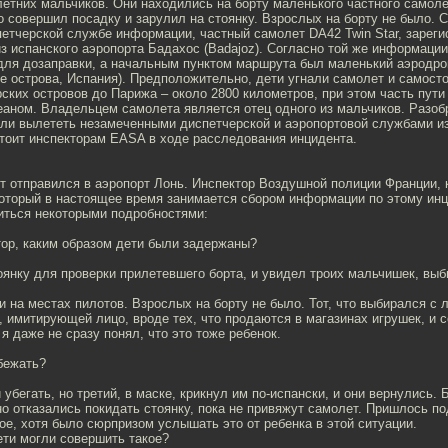
етних мальчиков. Они находились на борту маленького частного самолет
о совершил посадку и зарулил на стоянку. Взрослых на борту не было. 
етчерской службе информации, частный самолет DA42 Twin Star, зареги
з испанского аэропорта Бадахос (Badajoz). Согласно той же информации
для дозаправки, а начальным пунктом маршрута был маленький аэродро
е острова, Испания). Предположительно, дети угнали самолет и самост
рских островов до Парижа – около 2800 километров, при этом часть пути
аном. Владельцем самолета является отец одного из мальчиков. Разоб
гли вылететь незамеченными диспетчерской и аэропортовой службами из
стоит инспекторам EASA в ходе расследования инцидента.
т отправился в аэропорт Лонь. Инспектор Воздушной полиции Франции,
который в настоящее время занимается сбором информации по этому ин
иться некоторыми подробностями:
тор, каким образом дети были задержаны?
оянку для проверки прилетевшего борта, и увидел троих мальчишек, вы
и на местах пилотов. Взрослых на борту не было. Тот, что выбирался с 
, имитирующей лицо, вроде тех, что продаются в магазинах игрушек, и
 я даже не сразу понял, что это тоже ребенок.
бежать?
и убегать, но третий, в маске, крикнул им по-испански, и они вернулись.
но отказались покидать стоянку, пока не привяжут самолет. Пришлось п
ое, хотя было сюрпризом услышать это от ребенка в этой ситуации.
ети могли совершить такое?