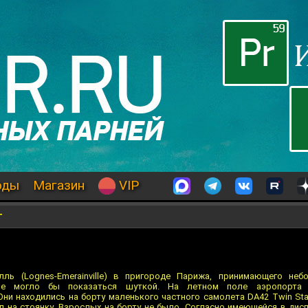
оды
Магазин
VIP
т
ль (Lognes-Emerainville) в пригороде Парижа, принимающего неб
рое могло бы показаться шуткой. На летном поле аэропорта
Они находились на борту маленького частного самолета DA42 Twin Sta
л на стоянку. Взрослых на борту не было. Согласно имеющейся в дис