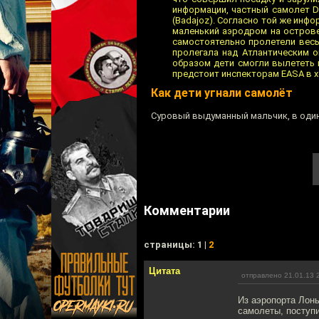
информации, частный самолет D
(Badajoz). Согласно той же инф
маленький аэродром на острове
самостоятельно пролетели весь
пролегала над Атлантическим о
образом дети смогли вылететь 
предстоит инспекторам EASA в х
Как дети угнали самолёт
Суровый выдуманный мальчик, в один
Комментарии
cтраницы: 1 |
2
Цитата
отправлено 21.01.13 
Из аэропорта Лонь
самолеты, поступи