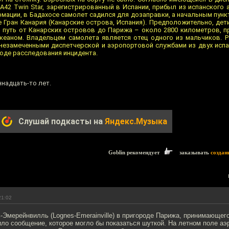
A42 Twin Star, зарегистрированный в Испании, прибыл из испанского 
ормации, в Бадахосе самолет садился для дозаправки, а начальным пу
 Гран Канария (Канарские острова, Испания). Предположительно, дети
 путь от Канарских островов до Парижа – около 2800 километров, пр
кеаном. Владельцем самолета является отец одного из мальчиков. Р
незамеченными диспетчерской и аэропортовой службами из двух испа
оде расследования инцидента.
надцать-то лет.
Слушай подкасты на
Яндекс.Музыка
Goblin рекомендует
заказывать
создан
21:02
-Эмерейнвилль (Lognes-Emerainville) в пригороде Парижа, принимающег
ло сообщение, которое могло бы показаться шуткой. На летном поле а