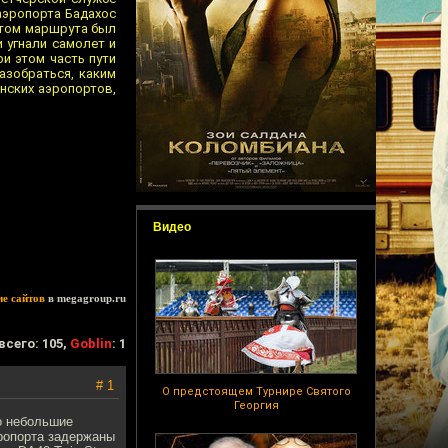
аэропорта Бадахос
нктом маршрута был
 угнали самолет и
и этом часть пути
азобраться, каким
нских аэропортов,
Видео
ие сайтов
в megagroup.ru
всего: 105,
Goblin
: 1
# 1
О предстоящем Турнире Святого
Георгия
о небольшие
эропорта задержаны