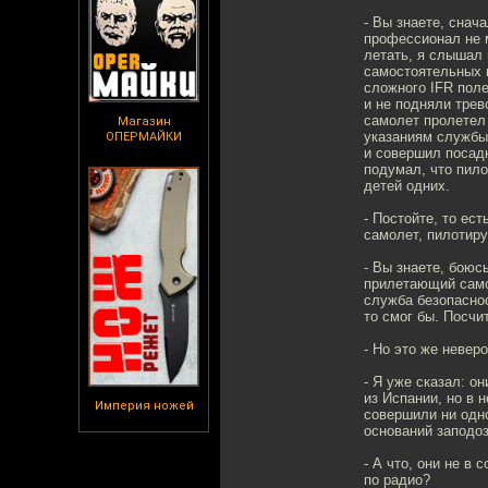
- Вы знаете, снач
профессионал не м
летать, я слышал 
самостоятельных 
сложного IFR поле
и не подняли трев
самолет пролетел 
Магазин
указаниям службы 
ОПЕРМАЙКИ
и совершил посадк
подумал, что пило
детей одних.
- Постойте, то ест
самолет, пилотир
- Вы знаете, боюс
прилетающий само
служба безопаснос
то смог бы. Посчи
- Но это же невер
- Я уже сказал: о
из Испании, но в 
Империя ножей
совершили ни одн
оснований заподоз
- А что, они не в
по радио?