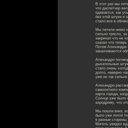
В этот раз мы лет
что диспетчер вел
одевается, как ус
без этой штуки я 
стало все в облак
Мы летели низко н
сильно трясло, за
закричал что не х
сказал что теперь
Потом Алехандро с
заканчиваются обл
Алехандро поговор
дыхательные штуки
стало очень холод
долго, наверно ча
уже не так сильно
Алехандро рассмат
самолетного компь
карта города, ког
Солнце уже было с
аэродрому, что эт
Мы пошли вниз, во
было уже почти те
в разные стороны,
Мигель увидел вд