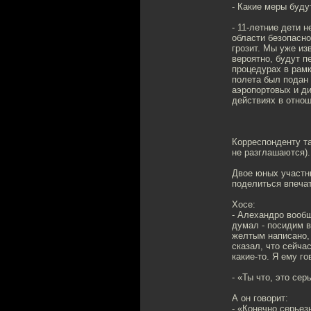
- Какие меры буд
- 11-летние дети 
области безопасно
грозит. Мы уже из
вероятно, будут п
процедурах в рам
полета был подан 
аэропортовых и ди
действиях в отнош
Корреспонденту т
не разглашаются).
Двое юных участни
поделиться впеча
Хосе:
- Алехандро вообщ
думал - посидим в
желтым написано, 
сказал, что сейча
какие-то. Я ему го
- «Ты что, это се
А он говорит:
- «Конечно серьез