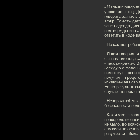
- Мальчик говорил
управляет отец. 
говорить за них в
эфир. То есть дет
зоне подхода дисп
подтверждения на 
ответить в ходе р
- Но как мог ребе
- Я вам говорил, 
сына владельца са
«пассажирами». Вы
беседую с малень
пилотскую трениро
получил – предст
исключением свои
Но по результатам
случае, теперь я 
- Невероятно! Был
безопасности пол
- Как я уже сказа
непосредственной
не было, во всяко
службой на основ
разумеется, была.