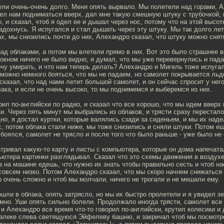
ели очень-очень долго. Меня опять вырвало. Мы полетели над горами, 
ел нам подниматься вверх, дал мне такую смешную штуку с трубочкой, 
ы, и сказал, чтоб я одел ее и дышал через нос, потому что на этой высо
задохнусь. Я испугался и стал дышать через эту штуку. Мы так долго ле
ах, мы снизились почти до них, Алехандро сказал, что штуку можно снят
ад облаками, а потом мы влетели прямо в них. Вот это было страшнее 
 окном ничего не было видно, я думал, что мы уже перевернулись и пада
очу умирать, и что нам теперь делать? Алехандро и Мигель тоже испуга
 можно немного бояться, что мы не падаем, но самолет покрывается льд
казал, что над нами летит большой самолет, и он сейчас спросит у него
ака, и если не очень высоко, то мы поднимемся и выберемся из них.
ил по-английски по радио, и сказал что все хорошо, что мы идем вверх
. Через пять минут мы выбрались из облаков, и трясти сразу перестало
но, я достал куртки, которые валялись сзади за сиденьем, и мы их наде
с, потом облака стали ниже, мы тоже снизились и сняли штуки. Потом ещ
 боялся, самолет не трясло и после того что было раньше - уже было не
ривал какую-то карту и листы с компьютера, которые он дома напечата
ютера картинки разглядывал. Сказал что это схемы движения в воздухе
да на машине едешь, что нужно их знать чтобы правильно сесть и чтоб на
овсем низко. Потом Алехандро сказал, что мы скоро начнем снижаться 
о очень сложно и чтоб мы молчали, ничего не трогали и не мешали ему.
шли в облака, опять затрясло, но мы их быстро пролетели и я увидел з
мно. Уши опять сильно болели. Продолжало иногда трясти, самолет все
 и Алехандро все время что-то говорил по-английски, крутил колесики и 
алеке слева светящуюся Эйфелеву башню, и закричал чтоб мы посмотр