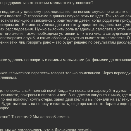
ут предприняты в отношении малолетних угонщиков?
не подлежат уголовному преследованию, во всяком случае по статьям о 
сти полетов. О терроризме в данном случае речь не идет. Так что им са
вестили полицию и связались с родителями детей, когда родители прибу
ереданы им. Возможно, Алехандро и его отцу придется задержаться для
ках расследования. Нужно выяснить роль владельца самолета в этом ин
от его имени. Также необходимо установить - кто из числа сотрудников 
спетчерских служб, и каким образом допустил вылет этого самолета. 
ении этих лиц говорить рано – это будет решено по результатам рассле
акже удалось поговорить с самими мальчиками (их фамилии до окончан
ков «эпического перелета» говорят только по-испански. Через переводч
тлениями.
е ненормальный, полный псих! Когда мы поехали в аэроклуб, я думал, ч
 самолете, поиграем в пилотов и все. А он достал какую-то книжку, где 
по ней включил компьютеры, завел двигатели и мы поехали на взлетну
с будет выезжать на полосу и взлетать, еще про какого-то Чарли и еще п
ворю:
рьезно? Ты спятил? Мы же разобьемся!»
но, мы же договорились, что в Диснейленд летим!»