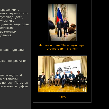
нарушениях в
мим вряд ли что-то
дут сюда, дети,
 участия в
циденте, ведь план
испанских
О возможных
дования.
Медаль ордена "За заслуги перед
Отечеством" II степени
ия расследования
ика я попросил их
то он шутит. Я
по-английски
ю полосу. Потом он
ро кого-то и цифры
РВИО