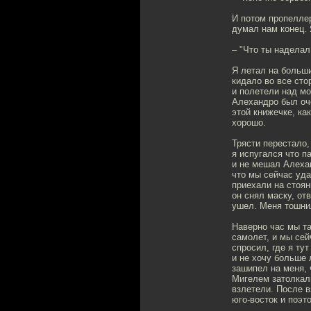
И потом пропеллер
думал нам конец. 
– "Что ты наделал
Я летал на больши
кидало во все сто
и полетели над мо
Алехандро был оче
этой книжечке, как
хорошо.
Трясти перестало,
я испугался что п
и не мешал Алехан
что мы сейчас уд
приехали на стоян
он снял маску, отв
ушел. Меня тошнил
Наверно час мы та
самолет, и мы сей
спросил, где я ту
и не хочу больше 
зашипел на меня, 
Мигелем затолкали
взлетели. После в
юго-восток и поэт