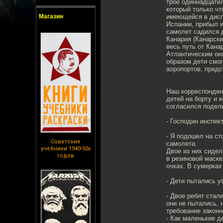
трое одиннадцатил
который только чт
Магазин
имеющейся в дисп
Испании, прибыл и
самолет садился 
Канария (Канарски
весь путь от Кана
Атлантическим оке
образом дети смо
аэропортов, пред
Наш корреспонден
детей на борту и 
согласился подел
- Господин инспек
- Я подошел на ст
Советские
самолета.
учебники 1940-50х
Двое из них сидел
годов
в резиновой маске
очках. В сумерках
- Дети пытались у
- Двое ребят стал
они не пытались, 
требование законн
- Как маленькие д