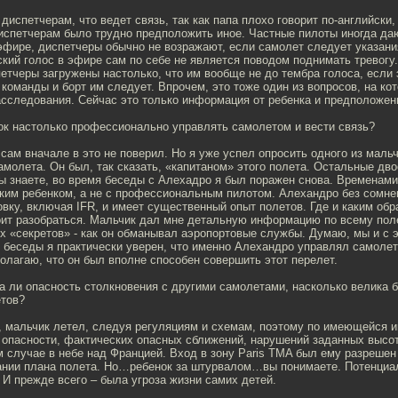
 диспетчерам, что ведет связь, так как папа плохо говорит по-английски
Диспетчерам было трудно предположить иное. Частные пилоты иногда да
 эфире, диспетчеры обычно не возражают, если самолет следует указани
ский голос в эфире сам по себе не является поводом поднимать тревогу
етчеры загружены настолько, что им вообще не до тембра голоса, если 
команды и борт им следует. Впрочем, это тоже один из вопросов, на ко
асследования. Сейчас это только информация от ребенка и предположен
нок настолько профессионально управлять самолетом и вести связь?
я сам вначале в это не поверил. Но я уже успел опросить одного из маль
молета. Он был, так сказать, «капитаном» этого полета. Остальные дв
 знаете, во время беседы с Алехадро я был поражен снова. Временами
ким ребенком, а не с профессиональным пилотом. Алехандро без сомне
вку, включая IFR, и имеет существенный опыт полетов. Где и каким обр
оит разобраться. Мальчик дал мне детальную информацию по всему поле
х «секретов» - как он обманывал аэропортовые службы. Думаю, мы и с 
 беседы я практически уверен, что именно Алехандро управлял самоле
полагаю, что он был вполне способен совершить этот перелет.
а ли опасность столкновения с другими самолетами, насколько велика 
етов?
л, мальчик летел, следуя регуляциям и схемам, поэтому по имеющейся
 опасности, фактических опасных сближений, нарушений заданных высот
м случае в небе над Францией. Вход в зону Paris TMA был ему разрешен
ании плана полета. Но…ребенок за штурвалом…вы понимаете. Потенциал
 И прежде всего – была угроза жизни самих детей.