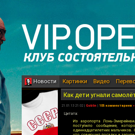
Картинки
Видео
Перев
Новости
Как дети угнали самолё
21.01.13 21:02 |
Goblin
|
105 комментариев
»
Цитата:
Из аэропорта Лонь-Эмерейнвил
поступило сообщение, кото
одиннадцатилетних мальчиков. 
что совершил посадку и зарули