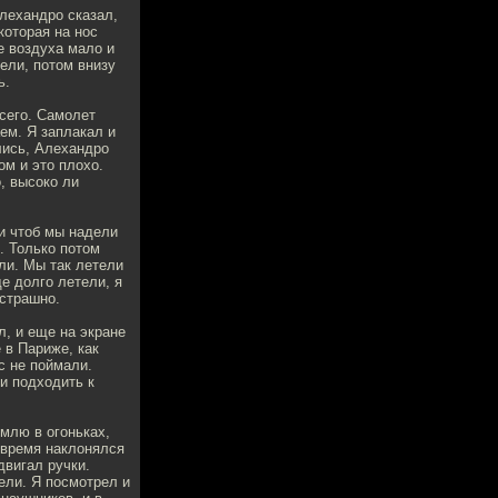
Алехандро сказал,
которая на нос
те воздуха мало и
тели, потом внизу
ь.
всего. Самолет
ем. Я заплакал и
лись, Алехандро
ом и это плохо.
, высоко ли
 и чтоб мы надели
. Только потом
ли. Мы так летели
е долго летели, я
 страшно.
л, и еще на экране
 в Париже, как
с не поймали.
и подходить к
емлю в огоньках,
 время наклонялся
двигал ручки.
ели. Я посмотрел и