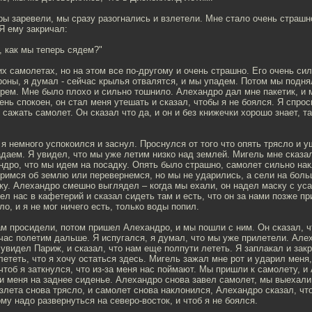
ы заревели, мы сразу разогнались и взлетели. Мне стало очень страшно
Я ему закричал:
, как мы теперь сядем?"
х самолетах, но на этом все по-другому и очень страшно. Его очень сил
роны, я думал - сейчас крылья отвалятся, и мы упадем. Потом мы подн
рем. Мне было плохо и сильно тошнило. Алехандро дал мне пакетик, и 
нь спокоен, он стал меня утешать и сказал, чтобы я не боялся. Я спрос
 сажать самолет. Он сказал что да, и он и без книжечки хорошо знает, та
 я немного успокоился и заснул. Проснулся от того что опять трясло и 
адаем. Я увидел, что мы уже летим низко над землей. Мигель мне сказал
дро, что мы идем на посадку. Опять было страшно, самолет сильно нак
аримся об землю или перевернемся, но мы не ударились, а сели на бол
ку. Алехандро смешно выглядел – когда мы ехали, он надел маску с уса
ел нас в кафетерий и сказал сидеть там и есть, что он за нами позже при
о, и я не мог ничего есть, только воды попил.
м просидели, потом пришел Алехандро, и мы пошли с ним. Он сказал, ч
час полетим дальше. Я испугался, я думал, что мы уже прилетели. Але
т увидел Париж, и сказал, что нам еще полпути лететь. Я заплакал и зак
лететь, что я хочу остаться здесь. Мигель зажал мне рот и ударил меня
чтоб я заткнулся, что из-за меня нас поймают. Мы пришли к самолету, и
 меня на заднее сиденье. Алехандро снова завел самолет, мы выехали
злета снова трясло, и самолет снова наклонился, Алехандро сказал, чт
ому надо развернуться на северо-восток, и чтоб я не боялся.