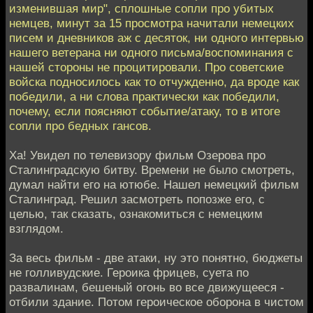
изменившая мир", сплошные сопли про убитых
немцев, минут за 15 просмотра начитали немецких
писем и дневников аж с десяток, ни одного интервью
нашего ветерана ни одного письма/воспоминания с
нашей стороны не процитировали. Про советские
войска подносилось как то отчужденно, да вроде как
победили, а ни слова практически как победили,
почему, если поясняют событие/атаку, то в итоге
сопли про бедных гансов.
Ха! Увидел по телевизору фильм Озерова про
Сталинградскую битву. Времени не было смотреть,
думал найти его на ютюбе. Нашел немецкий фильм
Сталинград. Решил засмотреть попозже его, с
целью, так сказать, ознакомиться с немецким
взглядом.
За весь фильм - две атаки, ну это понятно, бюджеты
не голливудские. Героика фрицев, суета по
развалинам, бешеный огонь во все движущееся -
отбили здание. Потом героическое оборона в чистом