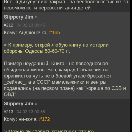
Все, я дикусуссию закрыл - за бесполезностью из-за
невоможности перевоспитания детей
Slippery Jim
»
#212 |
04.02.13 00:45
Кому: Андрюнечка,
#165
> К примеру, открой любую книгу по истории
обороны Одессы 50-60-70 гг.
Пример неудачный. Книга - не повседневная
обыденная жизнь. Вон, камрад Собакевич на
франкистов чуть не в боевой угаре бросается
_сейчас_, а в СССР мамалыжники и венгры
подавались (на первом плане) как "кореша по СЭВ и
ОВД"
Slippery Jim
»
#213 |
04.02.13 00:58
Кому: ни-кола,
#172
> Можно ли ставить памятник Сатане?