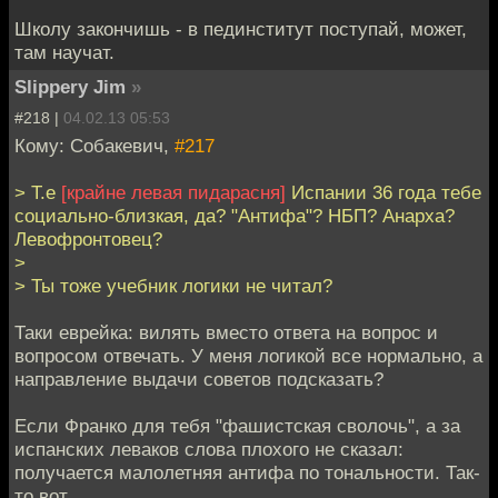
Школу закончишь - в пединститут поступай, может,
там научат.
Slippery Jim
»
#218 |
04.02.13 05:53
Кому: Собакевич,
#217
> Т.е
[крайне левая пидарасня]
Испании 36 года тебе
социально-близкая, да? "Антифа"? НБП? Анарха?
Левофронтовец?
>
> Ты тоже учебник логики не читал?
Таки еврейка: вилять вместо ответа на вопрос и
вопросом отвечать. У меня логикой все нормально, а
направление выдачи советов подсказать?
Если Франко для тебя "фашистская сволочь", а за
испанских леваков слова плохого не сказал:
получается малолетняя антифа по тональности. Так-
то вот