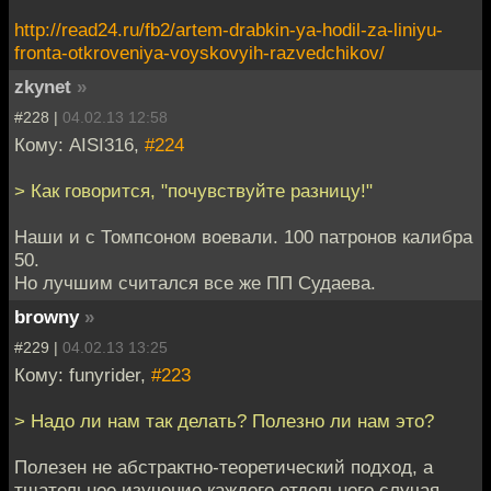
http://read24.ru/fb2/artem-drabkin-ya-hodil-za-liniyu-
fronta-otkroveniya-voyskovyih-razvedchikov/
zkynet
»
#228 |
04.02.13 12:58
Кому: AISI316,
#224
> Как говорится, "почувствуйте разницу!"
Наши и с Томпсоном воевали. 100 патронов калибра
50.
Но лучшим считался все же ПП Судаева.
browny
»
#229 |
04.02.13 13:25
Кому: funyrider,
#223
> Надо ли нам так делать? Полезно ли нам это?
Полезен не абстрактно-теоретический подход, а
тщательное изучение каждого отдельного случая.