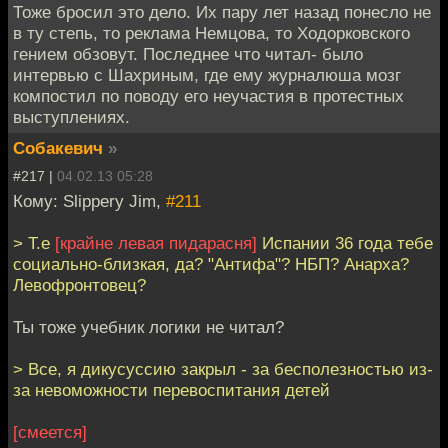
Тоже бросил это дело. Их пару лет назад понесло не
в ту степь, то реклама Немцова, то Ходорковского
гением обзовут. Последнее что читал- было
интервью с Шахриным, где ему журналюша мозг
компостил по поводу его неучастия в протестных
выступлениях.
Собакевич
»
#217 |
04.02.13 05:28
Кому: Slippery Jim,
#211
> Т.е
[крайне левая пидарасня]
Испании 36 года тебе
социально-близкая, да? "Антифа"? НБП? Анарха?
Левофронтовец?
Ты тоже учебник логики не читал?
> Все, я дикусуссию закрыл - за бесполезностью из-
за невоможности перевоспитания детей
[смеется]