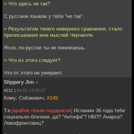
> Что здесь не так?
С русским языком у тебя "не так".
> Результатом твоего неверного сравнения, стало
приписывание мне мыслей Черчелля.
Ясно, по-русски ты не понимаешь.
> Что из этого следует?
Что от этого не умирают.
Slippery Jim
»
#211 |
04.02.13 00:37
Кому: Собакевич,
#149
Т.е
[крайне левая пидарасня]
Испании 36 года тебе
социально-близкая, да? "Антифа"? НБП? Анарха?
Левофронтовец?