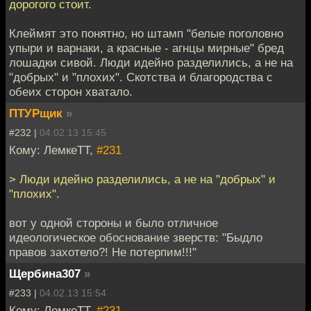
дорогого стоит.
Клеймят это понятно, но штамп "белые поголовно
упыри и варнаки, а красные - агнцы мирные" бред
лошадки сивой. Люди идейно разделились, а не на
"добрых" и "плохих". Скотства и благородства с
обеих сторон хватало.
ПТУРщик
»
#232 |
04.02.13 15:45
Кому: ЛемкеТТ,
#231
> Люди идейно разделились, а не на "добрых" и
"плохих".
вот у одной стороны и было отличное
идеологическое обоснование зверств: "Быдло
правов захотело?! Не потерпим!!!"
Щербина307
»
#233 |
04.02.13 15:54
Кому: ЛемкеТТ,
#231