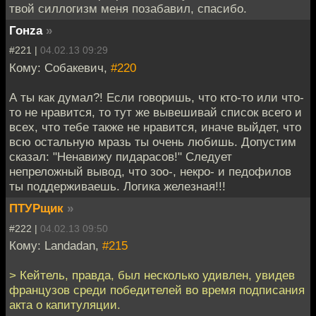
твой силлогизм меня позабавил, спасибо.
Гонzа
»
#221 |
04.02.13 09:29
Кому: Собакевич,
#220
А ты как думал?! Если говоришь, что кто-то или что-
то не нравится, то тут же вывешивай список всего и
всех, что тебе также не нравится, иначе выйдет, что
всю остальную мразь ты очень любишь. Допустим
сказал: "Ненавижу пидарасов!" Следует
непреложный вывод, что зоо-, некро- и педофилов
ты поддерживаешь. Логика железная!!!
ПТУРщик
»
#222 |
04.02.13 09:50
Кому: Landadan,
#215
> Кейтель, правда, был несколько удивлен, увидев
французов среди победителей во время подписания
акта о капитуляции.