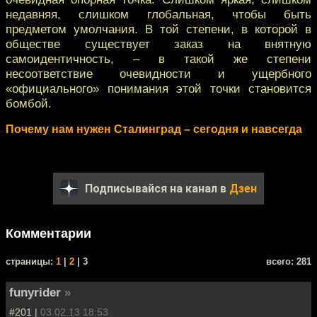
недавняя, слишком глобальная, чтобы быть
предметом умолчания. В той степени, в которой в
обществе существует заказ на внятную
самоидентичность, – в такой же степени
несоответствие очевидности и ущербного
«официального» понимания этой точки становится
бомбой.
Почему нам нужен Сталинград – сегодня и навсегда
Подписывайся на канал в
Дзен
Комментарии
cтраницы:
1
|
2
| 3
всего: 281
funyrider
»
#201 |
03.02.13 18:53