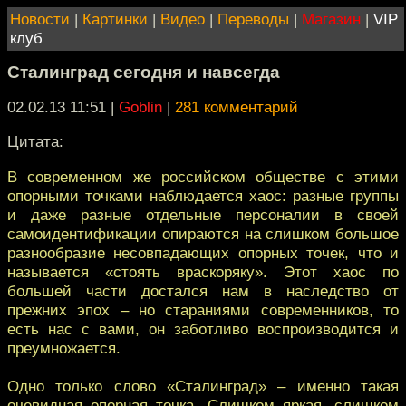
Новости
|
Картинки
|
Видео
|
Переводы
|
Магазин
|
VIP
клуб
Сталинград сегодня и навсегда
02.02.13 11:51
|
Goblin
|
281 комментарий
Цитата:
В современном же российском обществе с этими
опорными точками наблюдается хаос: разные группы
и даже разные отдельные персоналии в своей
самоидентификации опираются на слишком большое
разнообразие несовпадающих опорных точек, что и
называется «стоять враскоряку». Этот хаос по
большей части достался нам в наследство от
прежних эпох – но стараниями современников, то
есть нас с вами, он заботливо воспроизводится и
преумножается.
Одно только слово «Сталинград» – именно такая
очевидная опорная точка. Слишком яркая, слишком