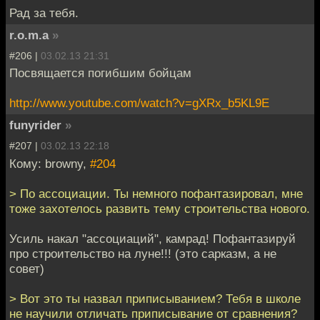
Рад за тебя.
r.o.m.a
»
#206 |
03.02.13 21:31
Посвящается погибшим бойцам
http://www.youtube.com/watch?v=gXRx_b5KL9E
funyrider
»
#207 |
03.02.13 22:18
Кому: browny,
#204
> По ассоциации. Ты немного пофантазировал, мне
тоже захотелось развить тему строительства нового.
Усиль накал "ассоциаций", камрад! Пофантазируй
про строительство на луне!!! (это сарказм, а не
совет)
> Вот это ты назвал приписыванием? Тебя в школе
не научили отличать приписывание от сравнения?