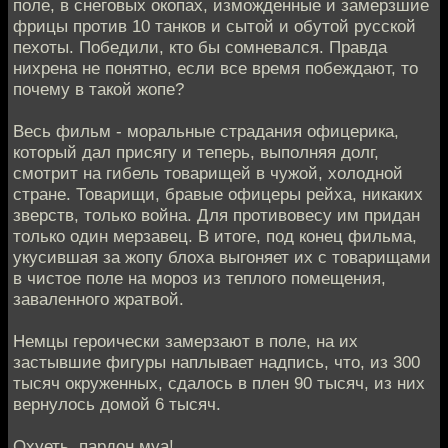
поле, в снеговых окопах, изможденные и замерзшие
фрицы против 10 танков и сытой и обутой русской
пехоты. Победили, кто бы сомневался. Правда
нихрена не понятно, если все время побеждают, то
почему в такой жопе?
Весь фильм - моральные страдания офицерика,
который дал присягу и теперь, выполняя долг,
смотрит на гибель товарищей в чужой, холодной
стране. Товарищи, бравые офицеры рейха, никаких
зверств, только война. Для противовесу им придан
только один мерзавец. В итоге, под конец фильма,
укусившая за жопу блоха выгоняет их с товарищами
в чистое поле на мороз из теплого помещения,
заваленного жратвой.
Немцы героически замерзают в поле, на их
застывшие фигуры наплывает надпись, что, из 300
тысяч окруженных, сдалось в плен 90 тысяч, из них
вернулось домой 6 тысяч.
Охуеть, пардон муа!