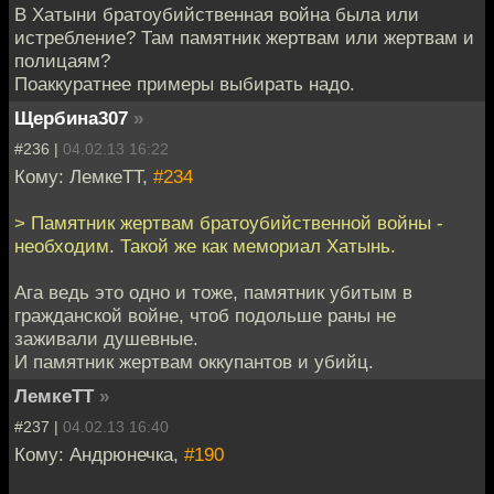
В Хатыни братоубийственная война была или
истребление? Там памятник жертвам или жертвам и
полицаям?
Поаккуратнее примеры выбирать надо.
Щербина307
»
#236 |
04.02.13 16:22
Кому: ЛемкеТТ,
#234
> Памятник жертвам братоубийственной войны -
необходим. Такой же как мемориал Хатынь.
Ага ведь это одно и тоже, памятник убитым в
гражданской войне, чтоб подольше раны не
заживали душевные.
И памятник жертвам оккупантов и убийц.
ЛемкеТТ
»
#237 |
04.02.13 16:40
Кому: Андрюнечка,
#190