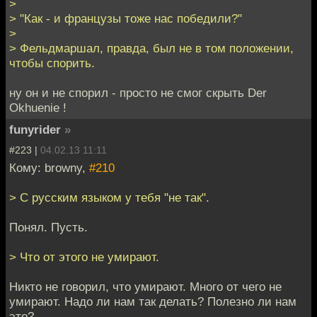
>
> "Как - и французы тоже нас победили?"
>
> Фельдмаршал, правда, был не в том положении,
чтобы спорить.
ну он и не спорил - просто не смог скрыть Der
Okhuenie !
funyrider
»
#223 |
04.02.13 11:11
Кому: browny,
#210
> С русским языком у тебя "не так".
Понял. Пусть.
> Что от этого не умирают.
Никто не говорил, что умирают. Много от чего не
умирают. Надо ли нам так делать? Полезно ли нам
это?