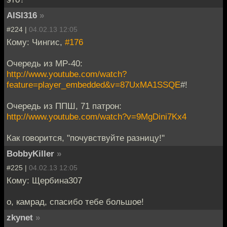
AISI316
»
#224 |
04.02.13 12:05
Кому: Чингис,
#176
Очередь из MP-40:
http://www.youtube.com/watch?
feature=player_embedded&v=87UxMA1SSQE
#!
Очередь из ППШ, 71 патрон:
http://www.youtube.com/watch?v=9MgDini7Kx4
Как говорится, "почувствуйте разницу!"
BobbyKiller
»
#225 |
04.02.13 12:05
Кому: Щербина307
о, камрад, спасибо тебе большое!
zkynet
»