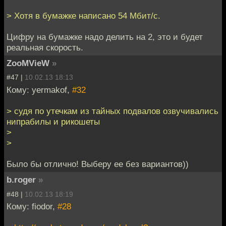
> Хотя в бумажке написано 54 Мбит/с.
Цифру на бумажке надо делить на 2, это и будет
реальная скорость.
ZooMVieW
»
#47 |
10.02.13 18:13
Кому: yermakof,
#32
> судя по утечкам из тайных подвалов озвучивались
нипрабилы и рикошеты
>
>
Было бы отлично! Выберу ее без вариантов))
b.roger
»
#48 |
10.02.13 18:19
Кому: fiodor,
#28