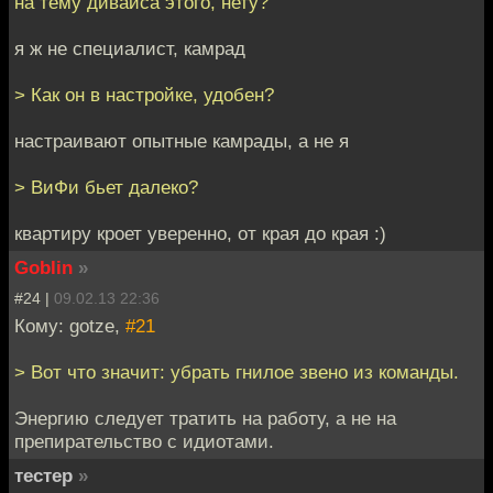
на тему дивайса этого, нету?
я ж не специалист, камрад
> Как он в настройке, удобен?
настраивают опытные камрады, а не я
> ВиФи бьет далеко?
квартиру кроет уверенно, от края до края :)
Goblin
»
#24 |
09.02.13 22:36
Кому: gotze,
#21
> Вот что значит: убрать гнилое звено из команды.
Энергию следует тратить на работу, а не на
препирательство с идиотами.
тестер
»