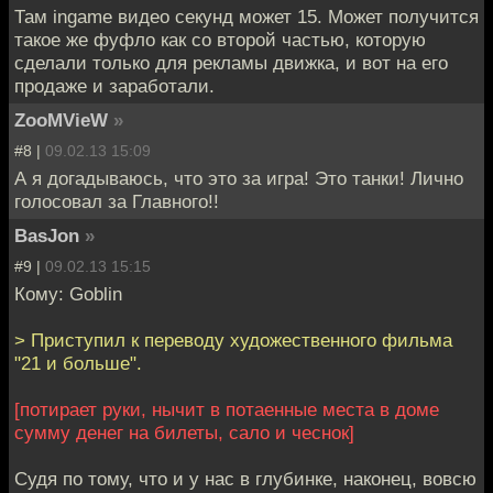
Там ingame видео секунд может 15. Может получится
такое же фуфло как со второй частью, которую
сделали только для рекламы движка, и вот на его
продаже и заработали.
ZooMVieW
»
#8 |
09.02.13 15:09
А я догадываюсь, что это за игра! Это танки! Лично
голосовал за Главного!!
BasJon
»
#9 |
09.02.13 15:15
Кому: Goblin
> Приступил к переводу художественного фильма
"21 и больше".
[потирает руки, нычит в потаенные места в доме
сумму денег на билеты, сало и чеснок]
Судя по тому, что и у нас в глубинке, наконец, вовсю