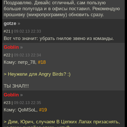
Поздравляю. Девайс отличный, сам пользую
больше полугода и в офисы поставил. Рекомендую
прошивку (микропрограмму) обновить сразу.
gotze
»
#21 |
09.02.13 22:33
Вот что значит: убрать гнилое звено из команды.
Goblin
»
#22 |
09.02.13 22:34
Кому: петр_78,
#18
> Неужели для Angry Birds? :)
ТЫ ЗНАЛ!!!
Goblin
»
#23 |
09.02.13 22:35
Кому: QoMSoL,
#19
> Дим, Юрич, случаем В Цепких Лапах призаснять,