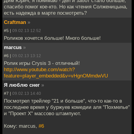
Дим Юрич, я понимаю - дел и забот стало больше,
спасибо помог кое-кто. Но как чтения Солженицына,
есть надежда в марте посмотреть?
Craftman
»
#5 |
09.02.13 12:52
Роликов хочется больше! Много больше!
marcus
»
#6 |
09.02.13 13:12
Ролик игры Crysis 3 - отличный!
http://www.youtube.com/watch?
feature=player_embedded&v=vHgnOMmdwVU
Я люблю снег
»
#7 |
09.02.13 14:40
Посмотрел трейлер "21 и больше", что-то как-то в
последнее время у буржуев комедии аля "Похмелье"
и "Проект Х" массово штампуют.
Кому: marcus,
#6