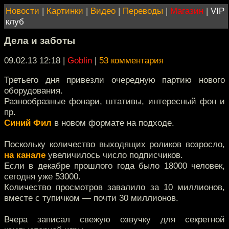
Новости
|
Картинки
|
Видео
|
Переводы
|
Магазин
|
VIP
клуб
Дела и заботы
09.02.13 12:18
|
Goblin
|
53 комментария
Третьего дня привезли очередную партию нового
оборудования.
Разнообразные фонари, штативы, интересный фон и
пр.
Синий Фил
в новом формате на подходе.
Поскольку количество выходящих роликов возросло,
на канале
увеличилось число подписчиков.
Если в декабре прошлого года было 18000 человек,
сегодня уже 53000.
Количество просмотров завалило за 10 миллионов,
вместе с тупичком — почти 30 миллионов.
Вчера записал свежую озвучку для секретной