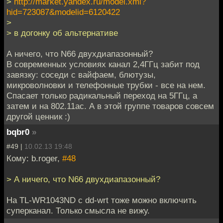
>
http://market.yandex.ru/model.xml?
hid=723087&modelid=6120422
>
> в догонку об альтернативе
А ничего, что N66 двухдиапазонный?
В современных условиях канал 2,4ГГц забит под
завязку: соседи с вайфаем, блютузы,
микроволновки и телефонные трубки - все на нем.
Спасает только радикальный переход на 5ГГц, а
затем и на 802.11ac. А в этой группе товаров совсем
другой ценник :)
bqbr0
»
#49 |
10.02.13 19:48
Кому: b.roger,
#48
> А ничего, что N66 двухдиапазонный?
На TL-WR1043ND с dd-wrt тоже можно включить
суперканал. Только смысла не вижу.