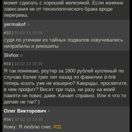
может сделать с хорошей железякой. Если конечно
зависания не от технологического брака вроде
перегрева.
yermakof
»
#32 |
10.02.13 10:35
судя по утечкам из тайных подвалов озвучивались
нипрабилы и рикошеты
Slvfox
»
#33 |
10.02.13 10:35
Я так понимаю, роутер за 1800 рублей купленый по
случаю более трех лет назад по фамилии d-link
теперь юзать уже не кошерно? Камрады, просветите,
в чем профит? Висит три года, ни разу на моей
памяти не повис даже. Качает справно. Или я что то
делаю не так? )
Олег Викторович
»
#34 |
10.02.13 10:50
Кому: Я люблю снег,
#31