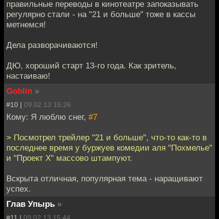
правильные переводы в кинотеатре запоказывать
регулярно стали - на "21 и больше" тоже в кассы
метнемся!
Дела разворачиваются!
ДЮ, хороший старт 13-го года. Как зритель,
настаиваю!
Goblin
»
#10 |
09.02.13 15:26
Кому: Я люблю снег,
#7
> Посмотрел трейлер "21 и больше", что-то как-то в
последнее время у буржуев комедии аля "Похмелье"
и "Проект Х" массово штампуют.
Вскрыта отличная, популярная тема - наращивают
успех.
Глав Упырь
»
#11 |
09.02.13 15:44