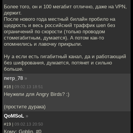
Более того, он и 100 мегабит отлично, даже на VPN,
держит.
После нового года местный билайн пробило на
щедрость и весь российский траффик шел без
ограничений по скорости (только проводом
стомегабитным, думается). А потом как-то
опомнились и лавочку прикрыли.
Ну а если есть гигабитный канал, да и работающий
без шифрования, думается, потянет и сильно
больше.
петр_78
»
#18 |
09.02.13 18:51
Неужели для Angry Birds? :)
(простите дурака)
QoMSoL
»
#19 |
09.02.13 20:50
Кому: Goblin, #0