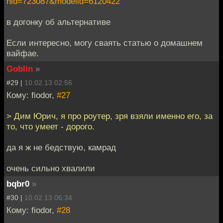
hid=723087&modelid=6120422
в догонку об альтернативе
Если интересно, могу сваять статью о домашнем
вайфае.
Goblin
»
#29 |
10.02.13 02:56
Кому: fiodor,
#27
> Дим Юрич, я про роутер, зря взяли именно его, за
то, что умеет - дорого.
да я ж не бедствую, камрад
очень сильно хвалили
bqbr0
»
#30 |
10.02.13 06:34
Кому: fiodor,
#28