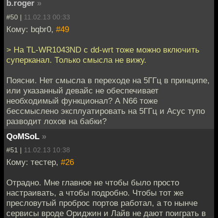
b.roger
»
#50 |
11.02.13 00:33
Кому: bqbr0,
#49
> На TL-WR1043ND с dd-wrt тоже можно включить
суперканал. Только смысла не вижу.
Поясни. Нет смысла в переходе на 5ГГц в принципе,
или указанный девайс не обеспечивает
необходимый функционал? А N66 тоже
бессмыслено эксплуатировать на 5ГГц и Асус тупо
разводит лохов на бабки?
QoMSoL
»
#51 |
11.02.13 10:38
Кому: тестер,
#26
Отрадно. Мне главное не чтобы было просто
настраивать, а чтобы подробно. Чтобы тот же
пресловутый проброс портов работал, а то нынче
сервисы вроде Ориджин и Лайв не дают поиграть в