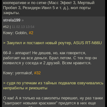
кооперативе и по сетке (Масс Эфект 3, Мертвый
Пробел 3, Резидерн Ивил 5 и т. д.), мол порты
закрыты.
strela199
»
#52 |
11.02.13 13:54
Кому: Goblin,
#2
> Закупил и поставил новый роутер, ASUS RT-N66U
66-й - аппарат! Не дешев, но, как говорится,
работает на все деньги. Брал летом. С тех пор он
появился у соседа и 2 друзей. Всем нравится.
Кому: yermakof,
#32
> судя по утечкам из тайных подвалов озвучивались
нипрабилы и рикошеты
О как! А я только на самолеты перешел, ну раз танки
"заиграют новыми красками" придется в них еще