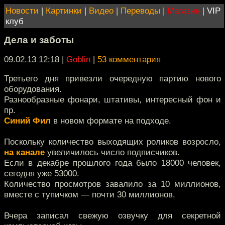
Новости
|
Картинки
|
Видео
|
Переводы
|
Магазин
|
VIP
клуб
Дела и заботы
09.02.13 12:18
|
Goblin
|
53 комментария
Третьего дня привезли очередную партию нового
оборудования.
Разнообразные фонари, штативы, интересный фон и
пр.
Синий Фил
в новом формате на подходе.
Поскольку количество выходящих роликов возросло,
на канале
увеличилось число подписчиков.
Если в декабре прошлого года было 18000 человек,
сегодня уже 53000.
Количество просмотров завалило за 10 миллионов,
вместе с тупичком — почти 30 миллионов.
Вчера записал свежую озвучку для секретной