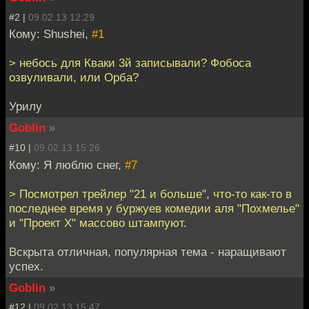
#2 |
09.02.13 12:29
Кому: Shushei,
#1
> небось для Кваки 3й записывали? Фобоса
озвуливали, или Орба?
Урилу
Goblin
»
#10 |
09.02.13 15:26
Кому: Я люблю снег,
#7
> Посмотрел трейлер "21 и больше", что-то как-то в
последнее время у буржуев комедии аля "Похмелье"
и "Проект Х" массово штампуют.
Вскрыта отличная, популярная тема - наращивают
успех.
Goblin
»
#12 |
09.02.13 15:47