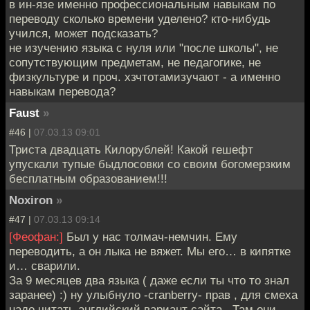
в ин-язе именно профессиональным навыкам по
переводу сколько времени уделено? кто-нибудь
учился, может подсказать?
не изучению языка с нуля или "после школы", не
сопутствующим предметам, не педагогике, не
физкультуре и проч. хзчтотамизучают - а именно
навыкам перевода?
Faust
»
#46 |
07.03.13 09:01
Триста двадцать Килорублей! Какой гешефт
упускали тупые быдлосовки со своим богомерзким
бесплатным образованием!!!
Noxiron
»
#47 |
07.03.13 09:14
[Феофан:]
Был у нас толмач-немчин. Ему
переводить, а он лыка не вяжет. Мы его… в кипятке
и… сварили.
За 9 месяцев два языка ( даже если ты что то знал
заранее) :) ну улыбнуло -cranberry- прав , для смеха
надо читать английский вариант сайта . Там они