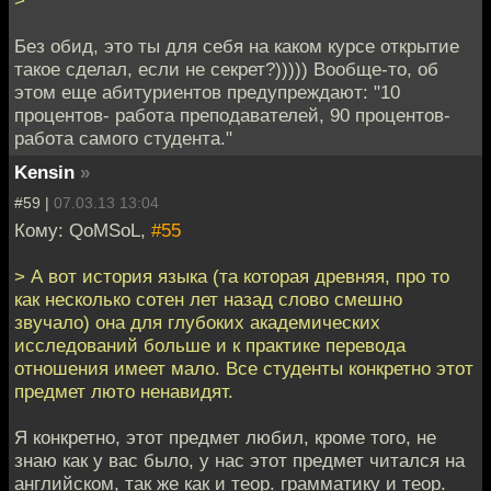
>
Без обид, это ты для себя на каком курсе открытие
такое сделал, если не секрет?))))) Вообще-то, об
этом еще абитуриентов предупреждают: "10
процентов- работа преподавателей, 90 процентов-
работа самого студента."
Kensin
»
#59 |
07.03.13 13:04
Кому: QoMSoL,
#55
> А вот история языка (та которая древняя, про то
как несколько сотен лет назад слово смешно
звучало) она для глубоких академических
исследований больше и к практике перевода
отношения имеет мало. Все студенты конкретно этот
предмет люто ненавидят.
Я конкретно, этот предмет любил, кроме того, не
знаю как у вас было, у нас этот предмет читался на
английском, так же как и теор. грамматику и теор.