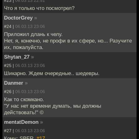
#23 |
06.03.13 22:51
Что я только что посмотрел?
DoctorGrey
»
#24 |
06.03.13 23:06
Приложил длань к челу.
Нет, я, конечно, не профи в их сфере, но... Разучите
их, пожалуйста.
Shytan_27
»
#25 |
06.03.13 23:06
Шикарно. Ждем очередные.. шедевры.
Danmer
»
#26 |
06.03.13 23:06
Как то скомкано.
"У нас нет времени думать, мы должны
действовать!" ©
mentatDemon
»
#27 |
06.03.13 23:06
Кому: SBER,
#17