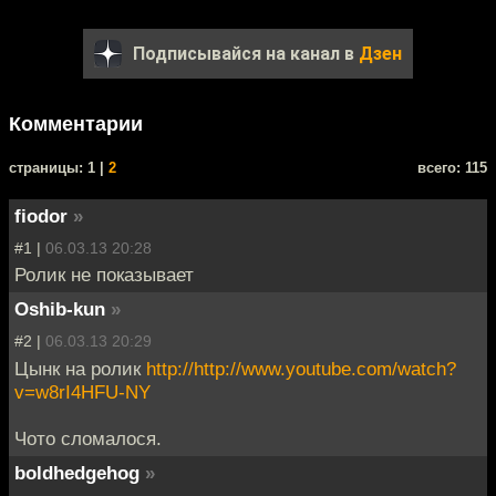
Подписывайся на канал в
Дзен
Комментарии
cтраницы: 1 |
2
всего: 115
fiodor
»
#1 |
06.03.13 20:28
Ролик не показывает
Oshib-kun
»
#2 |
06.03.13 20:29
Цынк на ролик
http://http://www.youtube.com/watch?
v=w8rI4HFU-NY
Чото сломалося.
boldhedgehog
»