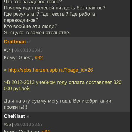
Что это за адовое говно?
Почему идет нулевой пиздежь без фактов?
Где результат? Где тексты? Где работа
переводчиков?
Кто вообще эти люди?
Я, сцуко, в замешательстве.
Craftman
»
#34 |
06.03.13 23:45
Кому: Guest,
#32
>
http://spbs.herzen.spb.ru/?page_id=26
>В 2012-2013 учебном году оплата составляет 320
000 рублей
Да я на эту сумму могу год в Великобритании
прожить!!!
CheKisst
»
#35 |
06.03.13 23:57
Кому: Craftman,
#34