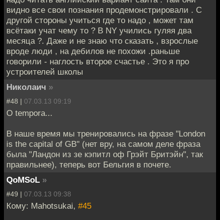
видно все свои познания продемонстрировали . С
другой стороны учиться где то надо , может там
всётаки учат чему то ? В NY учились гуляя два
месяца ?. Даже и не знаю что сказать , взрослые
вроде люди , на дебилов не похожи .раньше
говорили - наглость второе счастье . Это я про
устроителей школы
Николаич
»
#48 |
07.03.13 09:19
O tempora...
В наше время мы тренировались на фразе "London
is the capital of GB" (нет вру, на самом деле фраза
была "Ландон из зе кэпитл оф Грэйт Бритэйн", так
правильнее), теперь вот Бельгия в почете.
QoMSoL
»
#49 |
07.03.13 09:38
Кому: Mahotsukai,
#45