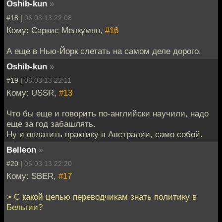
Oshib-kun
»
#18 |
06.03.13 22:08
Кому: Саркис Мелкумян,
#16
А еще в Нью-Йорк слетать на самом деле дорого.
Oshib-kun
»
#19 |
06.03.13 22:11
Кому: USSR,
#13
Что бы еще и говорить по-английски научили, надо
еще за год забашлять.
Ну и оплатить практику в Австралии, само собой.
Belleon
»
#20 |
06.03.13 22:20
Кому: SBER,
#17
> С какой целью переводчикам знать политику в
Бельгии?