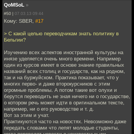
QoMSoL
»
#50 |
07.03.13 09:44
Кому: SBER,
#17
> С какой целью переводчикам знать политику в
Бельгии?
Изучению всех аспектов иностранной культуры на
инязе уделяется очень много времени. Например
один из курсов имеет в основе знание правильных
названий всех столиц и государств, как на родном,
так и на буржуйском. Практика показывает, что у
многих перво- и даже второкурсников с этим
огромные проблемы. А потом такие вот олухи и
берутся переводить не зная ничего ни о государстве,
о котором речь может идти в оригинальном тексте,
например, ни о его руководстве и т. д.
Вот за этим и учат.
Практикуются часто на новостях. Невозможно даже
передать словами что лепят молодые студенты,
когда переводят новости о неизвестных им