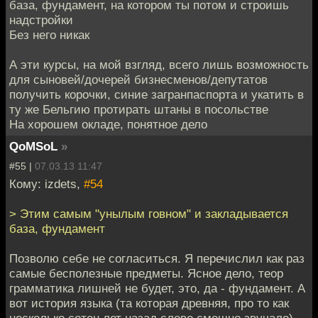
база, фундамент, на котором ты потом и строишь
надстройки
Без него никак
А эти курсы, на мой взгляд, всего лишь возможность
для сыновей/дочерей бизнесменов/депутатов
получить корочки, синие загранпаспорта и укатить в
ту же Бельгию протирать штаны в посольстве
На хорошем окладе, понятное дело
QoMSoL
»
#55 |
07.03.13 11:47
Кому: izdets,
#54
> Этим самым "унылым говном" и закладывается
база, фундамент
Позволю себе не согласиться. Я перечислил как раз
самые бесполезные предметы. Ясное дело, теор
грамматика лишней не будет, это, да - фундамент. А
вот история языка (та которая древняя, про то как
несколько сотен лет назад слово смешно звучало)