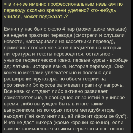
> в ин-язе именно профессиональным навыкам по
переводу сколько времени уделено? кто-нибудь
учился, может подсказать?
Емнип у нас было около 4 пар (может даже меньше)
на неделе практики перевода (смотрели и слушали
новости, наговаривали на кассетники перевод),
примерно столько же часов предметов на которых
литература и тексты переводятся, остальное -
унылое теоретическое говно, первые курсы - вообще
ад: латынь, история языка, история перевода. Оно
конечно местами увлекательно и полезно для
расширения кругозора, но объем теории на
протяжении 3х курсов затмевает практику напрочь.
Все навыки студент либо активно развивает
самостоятельно, в свободное от занятий в универе
время, либо вынужден быть в итоге таким
выпускником, из которых потом мегадубляторы
выходят ("ай кноу инглиш, ай лёрн ит фром зе бук").
Иняз не даст нихера (кроме корочки конечно), если
сам не занимаешься языком серьезно и постоянно.