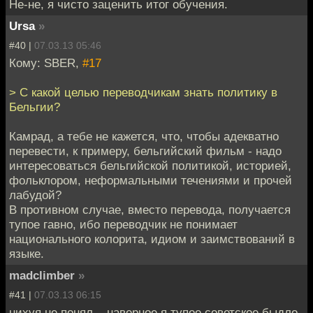
Не-не, я чисто заценить итог обучения.
Ursa
»
#40 |
07.03.13 05:46
Кому: SBER,
#17
> С какой целью переводчикам знать политику в
Бельгии?
Камрад, а тебе не кажется, что, чтобы адекватно
перевести, к примеру, бельгийский фильм - надо
интересоваться бельгийской политикой, историей,
фольклором, неформальными течениями и прочей
лабудой?
В противном случае, вместо перевода, получается
тупое гавно, ибо переводчик не понимает
национального колорита, идиом и заимствований в
языке.
madclimber
»
#41 |
07.03.13 06:15
нихуя не понял... наверное я тупое советское быдло,