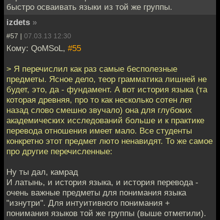
быстро осваивать языки из той же группы.
izdets
»
#57 |
07.03.13 12:30
Кому: QoMSoL,
#55
> Я перечислил как раз самые бесполезные
предметы. Ясное дело, теор грамматика лишней не
будет, это, да - фундамент. А вот история языка (та
которая древняя, про то как несколько сотен лет
назад слово смешно звучало) она для глубоких
академических исследований больше и к практике
перевода отношения имеет мало. Все студенты
конкретно этот предмет люто ненавидят. То же самое
про другие перечисленные:
Ну ты дал, камрад
И латынь, и история языка, и история перевода -
очень важные предметы для понимания языка
"изнутри". Для интуитивного понимания +
понимания языков той же группы (выше отметили).