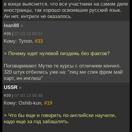
в конце выяснится, что все участники на самом деле
иностранцы, так хорошо освоившие русский язык.
Ан нет, интриги не оказалось.
lean88
»
#38 |
07.03.13 00:27
Кому: Тупоп,
#33
> Почему идет нулевой пиздежь без фактов?
Поговаривают Мутко те курсы с отличием кончил.
320 штук отбились уже на: "лец ми спик фром май
харт, ин инглиш"
USSR
»
#39 |
07.03.13 00:48
Кому: Oshib-kun,
#19
> Что бы еще и говорить по-английски научили,
надо еще за год забашлять.