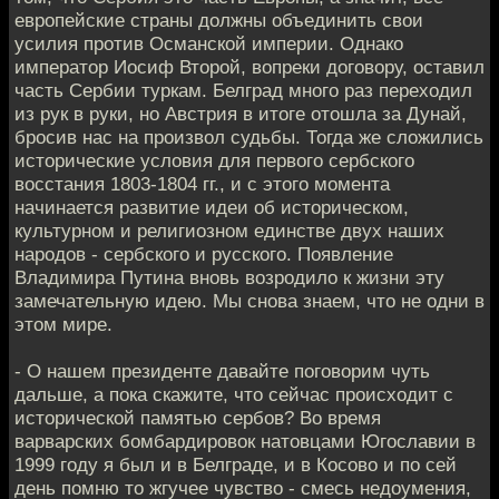
европейские страны должны объединить свои
усилия против Османской империи. Однако
император Иосиф Второй, вопреки договору, оставил
часть Сербии туркам. Белград много раз переходил
из рук в руки, но Австрия в итоге отошла за Дунай,
бросив нас на произвол судьбы. Тогда же сложились
исторические условия для первого сербского
восстания 1803-1804 гг., и с этого момента
начинается развитие идеи об историческом,
культурном и религиозном единстве двух наших
народов - сербского и русского. Появление
Владимира Путина вновь возродило к жизни эту
замечательную идею. Мы снова знаем, что не одни в
этом мире.
- О нашем президенте давайте поговорим чуть
дальше, а пока скажите, что сейчас происходит с
исторической памятью сербов? Во время
варварских бомбардировок натовцами Югославии в
1999 году я был и в Белграде, и в Косово и по сей
день помню то жгучее чувство - смесь недоумения,