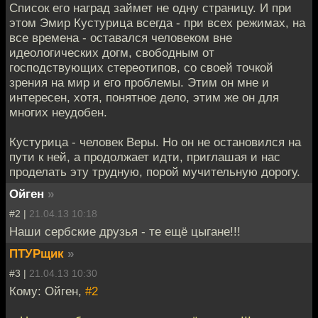
Список его наград займет не одну страницу. И при
этом Эмир Кустурица всегда - при всех режимах, на
все времена - оставался человеком вне
идеологических догм, свободным от
господствующих стереотипов, со своей точкой
зрения на мир и его проблемы. Этим он мне и
интересен, хотя, понятное дело, этим же он для
многих неудобен.
Кустурица - человек Веры. Но он не остановился на
пути к ней, а продолжает идти, приглашая и нас
проделать эту трудную, порой мучительную дорогу.
Ойген
»
#2 |
21.04.13 10:18
Наши сербские друзья - те ещё цыгане!!!
ПТУРщик
»
#3 |
21.04.13 10:30
Кому: Ойген,
#2