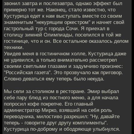
звонил завтра и послезавтра, однако эффект был
примерно тот же. Наконец, стало известно, что
Кустурица едет к нам выступать вместе со своим
знаменитым "некурящим оркестром" и начнет свой
гастрольный тур с города Сочи. Я приехал в
столицу зимней Олимпиады, поселился в той же
гостинице, что и он. Все остальное оказалось делом
техники.
Увидев меня в гостиничном холле, Кустурица даже
не удивился, а только внимательно рассмотрел
своими светлыми глазами и задумчиво произнес:
"Российская газета". Это прозвучало как приговор.
Словно деваться ему теперь было некуда.
Мы сели за столиком в ресторане. Эмир выбрал
себе пару блюд из постного меню, а для начала
попросил кофе покрепче. Его главный
администратор Мирко, взявший на себя роль
переводчика, милостиво разрешил: "Ну, давайте
теперь - говорите друг другу комплименты".
Кустурица по-доброму и ободряюще улыбнулся.