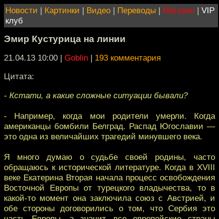
Новости
|
Картинки
|
Видео
|
Переводы
|
Магазин
|
VIP
клуб
Эмир Кустурица на линии
21.04.13 10:00
|
Goblin
|
193 комментария
Цитата:
- Кстати, а какие сложные ситуации бывали?
- Например, когда мои родители умерли. Когда
американцы бомбили Белград. Распад Югославии —
это одна из величайших трагедий минувшего века.
Я много думаю о судьбе своей родины, часто
обращаюсь к исторической литературе. Когда в XVIII
веке Екатерина Вторая начала процесс освобождения
Восточной Европы от турецкого владычества, то в
какой-то момент она заключила союз с Австрией, и
обе стороны договорились о том, что Сербия это
часть Европы, а значит, все европейские страны