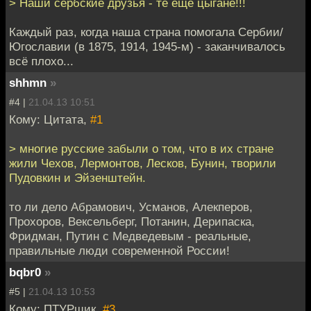
> Наши сербские друзья - те ещё цыгане!!!
Каждый раз, когда наша страна помогала Сербии/
Югославии (в 1875, 1914, 1945-м) - заканчивалось
всё плохо...
shhmn
»
#4 |
21.04.13 10:51
Кому: Цитата,
#1
> многие русские забыли о том, что в их стране
жили Чехов, Лермонтов, Лесков, Бунин, творили
Пудовкин и Эйзенштейн.
то ли дело Абрамович, Усманов, Алекперов,
Прохоров, Вексельберг, Потанин, Дерипаска,
Фридман, Путин с Медведевым - реальные,
правильные люди современной России!
bqbr0
»
#5 |
21.04.13 10:53
Кому: ПТУРщик,
#3