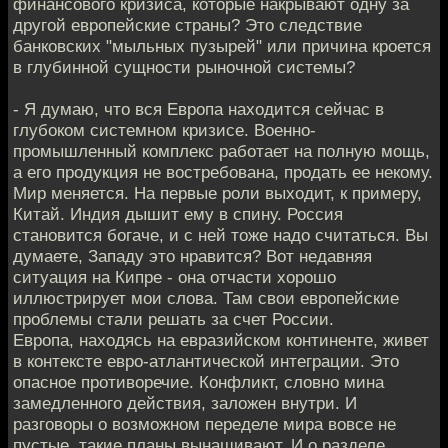
финансового кризиса, которые накрывают одну за
другой европейские страны? Это следствие
банковских "мыльных пузырей" или причина кроется
в глубинной сущности рыночной системы?
- Я думаю, что вся Европа находится сейчас в
глубоком системном кризисе. Военно-
промышленный комплекс работает на полную мощь,
а его продукция не востребована, продать ее некому.
Мир меняется. На первые роли выходит, к примеру,
Китай. Индия дышит ему в спину. Россия
становится богаче, и с ней тоже надо считаться. Вы
думаете, Западу это нравится? Вот недавняя
ситуация на Кипре - она отчасти хорошо
иллюстрирует мои слова. Там свои европейские
проблемы стали решать за счет России.
Европа, находясь на евразийском континенте, живет
в контексте евро-атлантической интеграции. Это
опасное противоречие. Конфликт, словно мина
замедленного действия, заложен внутри. И
разговоры о возможном переделе мира вовсе не
пустые, такие планы вынашивают. И о разделе