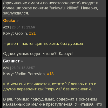
(причинение смерти по неосторожности) входят в
более широкое понятие "unlawful killing". Наверно,
заблуждался.
Gecko
»
#23 |
26.04.13 23:56
Кому: Goblin,
#21
> prison - настоящая тюрьма, без дураков
Одних умных содют чтоли?! Караул!
Баянист
»
#24 |
26.04.13 23:57
Кому: Vadim Petrovich,
#18
> А чем они отличаются, кстати? Словарь и то и
другое переводит как "тюрьма" без пояснений.
В jail, помимо подсудимых, содержат в основном
наказанных за мелкие преступления. Учитывая, что