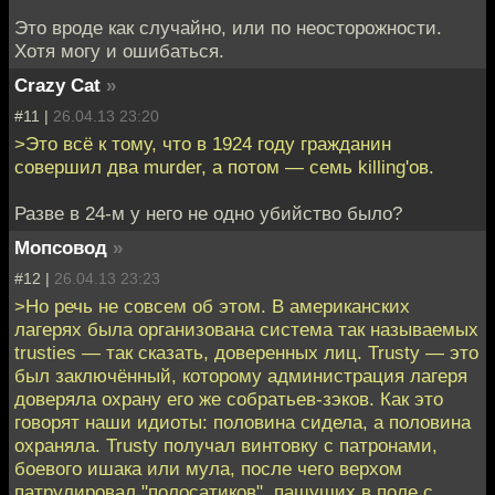
Это вроде как случайно, или по неосторожности.
Хотя могу и ошибаться.
Crazy Cat
»
#11 |
26.04.13 23:20
>Это всё к тому, что в 1924 году гражданин
совершил два murder, а потом — семь killing'ов.
Разве в 24-м у него не одно убийство было?
Мопсовод
»
#12 |
26.04.13 23:23
>Но речь не совсем об этом. В американских
лагерях была организована система так называемых
trusties — так сказать, доверенных лиц. Trusty — это
был заключённый, которому администрация лагеря
доверяла охрану его же собратьев-зэков. Как это
говорят наши идиоты: половина сидела, а половина
охраняла. Trusty получал винтовку с патронами,
боевого ишака или мула, после чего верхом
патрулировал "полосатиков", пашуших в поле с