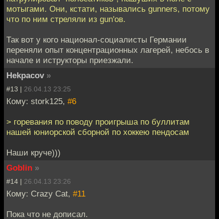
мотыгами. Они, кстати, назывались gunners, потому
что по ним стреляли из gun'ов.
Так вот у кого национал-социалисты Германии
переняли опыт концентрационных лагерей, небось в
начале и иструкторы приезжали.
Hekpacov
»
#13 |
26.04.13 23:25
Кому: stork125,
#6
> горевания по поводу проигрыша по буллитам
нашей юниорской сборной по хоккею пендосам
Наши круче)))
Goblin
»
#14 |
26.04.13 23:26
Кому: Crazy Cat,
#11
Пока что не дописал.