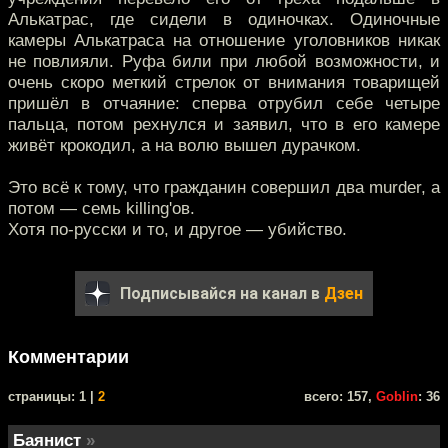
Алькатрас, где сидели в одиночках. Одиночные
камеры Алькатраса на отношение уголовников никак
не повлияли. Руфа били при любой возможности, и
очень скоро меткий стрелок от внимания товарищей
пришёл в отчаяние: сперва отрубил себе четыре
пальца, потом рехнулся и заявил, что в его камере
живёт крокодил, а на волю вышел дурачком.
Это всё к тому, что гражданин совершил два murder, а
потом — семь killing'ов.
Хотя по-русски и то, и другое — убийство.
Подписывайся на канал в
Дзен
Комментарии
cтраницы: 1 |
2
всего: 157,
Goblin
: 36
Баянист
»