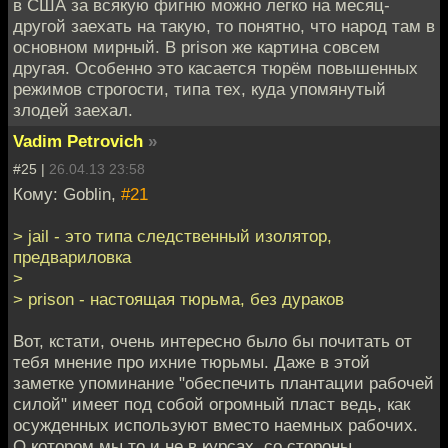
в США за всякую фигню можно легко на месяц-
другой заехать на такую, то понятно, что народ там в
основном мирный. В prison же картина совсем
другая. Особенно это касается тюрём повышенных
режимов строгости, типа тех, куда упомянутый
злодей заехал.
Vadim Petrovich
»
#25 |
26.04.13 23:58
Кому: Goblin,
#21
> jail - это типа следственный изолятор,
предвариловка
>
> prison - настоящая тюрьма, без дураков
Вот, кстати, очень интересно было бы почитать от
тебя мнение про ихние тюрьмы. Даже в этой
заметке упоминание "обеспечить плантации рабочей
силой" имеет под собой огромный пласт ведь, как
осужденных используют вместо наемных рабочих.
О котором мы то и не в курсах, со стороны.