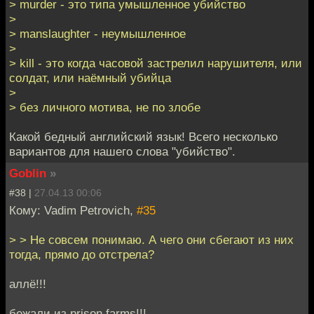
> murder - это типа умышленное убийство
>
> manslaughter - неумышленное
>
> kill - это когда часовой застрелил нарушителя, или
солдат, или наёмный убийца
>
> без личного мотива, не по злобе
Какой бедный английский язык! Всего несколько
вариантов для нашего слова "убийство".
Goblin
»
#38 |
27.04.13 00:06
Кому: Vadim Petrovich,
#35
> > Не совсем понимаю. А чего они сбегают из них
тогда, прямо до отстрела?
аллё!!!
бежали из prison farms!!!