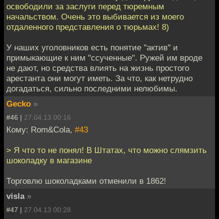
освободили за заслуги перед тюремным
начальством. Очень это выбивается из моего
отдаленного представления о тюрьмах! 8)
У наших уголовников есть понятие "актив" и
примыкающие к ним "ссученные". Ружей им вроде
не дают, но средства влиять на жизнь простого
арестанта они могут иметь. За что, как нетрудно
догадаться, сильно последними нелюбимы.
Gecko
»
#46 |
27.04.13 00:16
Кому: Rom&Cola,
#43
> Я что то не понял! В Штатах, что можно слямзить
шоколадку в магазине
Торговлю шоколадками отменили в 1862!
visla
»
#47 |
27.04.13 00:28