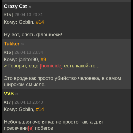
Crazy Cat
»
#15 |
26.04.13 23:31
Кому: Goblin,
#14
Ну вот, опять флэшбеки!
Tukker
»
#16 |
26.04.13 23:34
Кому: janitor90,
#9
> Говорят, еще
[homicide]
есть какой-то...
Это вроде как просто убийство человека, в самом
широком смысле.
VVS
»
#17 |
26.04.13 23:40
Кому: Goblin,
#14
Небольшая очепятка: не просто так, а для
пресечени
[е]
побегов