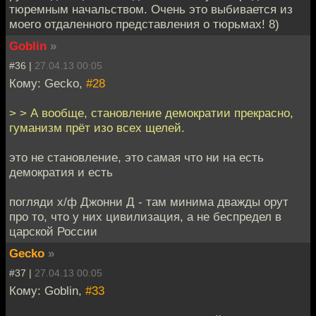
тюремным начальством. Очень это выбивается из
моего отдаленного представления о тюрьмах! 8)
Goblin
»
#36 |
27.04.13 00:05
Кому: Gecko,
#28
> > А вообще, становление демократии прекрасно,
гуманизм прёт изо всех щелей.
это не становление, это самая что ни на есть
демократия и есть
погляди х/ф Джонни Д - там минима дважды орут
про то, что у них цивилизация, а не беспредел в
царской России
Gecko
»
#37 |
27.04.13 00:05
Кому: Goblin,
#33