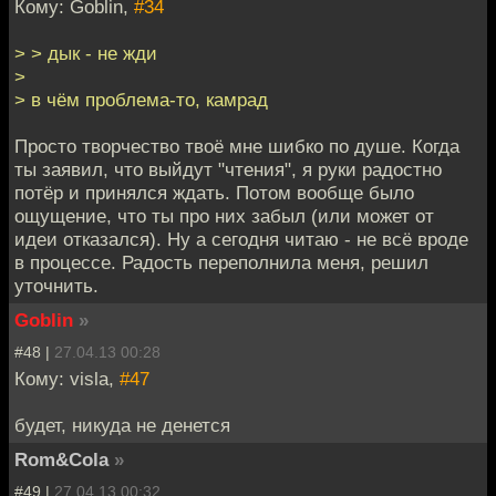
Кому: Goblin,
#34
> > дык - не жди
>
> в чём проблема-то, камрад
Просто творчество твоё мне шибко по душе. Когда
ты заявил, что выйдут "чтения", я руки радостно
потёр и принялся ждать. Потом вообще было
ощущение, что ты про них забыл (или может от
идеи отказался). Ну а сегодня читаю - не всё вроде
в процессе. Радость переполнила меня, решил
уточнить.
Goblin
»
#48 |
27.04.13 00:28
Кому: visla,
#47
будет, никуда не денется
Rom&Cola
»
#49 |
27.04.13 00:32