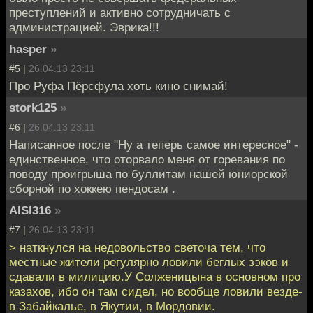
преступлений и активно сотрудничать с
администрацией. Эврика!!!
hasper
»
#5 |
26.04.13 23:11
Про Руфа Пёрсфула хоть кино снимай!
stork125
»
#6 |
26.04.13 23:11
Написанное после "Ну а теперь самое интересное" -
единственное, что оторвало меня от горевания по
поводу проигрыша по буллитам нашей юниорской
сборной по хоккею пендосам .
AISI316
»
#7 |
26.04.13 23:11
> наткнулся на недовольство светоча тем, что
местные жители регулярно ловили беглых зэков и
сдавали в милицию.У Солженицына в основном про
казахов, ибо он там сидел, но вообще ловили везде-
в Забайкалье, в Якутии, в Мордовии.