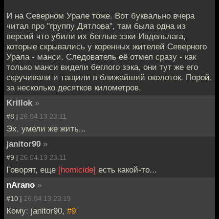
И на Северном Урале тоже. Вот буквально вчера
читал про "группу Дятлова", там была одна из
версий что убили их беглые зэки Ивдельлага,
которые скрывались у коренных жителей Северного
Урала - манси. Следователь её отмел сразу - как
только манси видели беглого зэка, они тут же его
скручивали и тащили в ближайший околоток. Порой,
за несколько десятков километров.
Krillok
»
#8 |
26.04.13 23:11
Эх, умели же жить...
janitor90
»
#9 |
26.04.13 23:11
Говорят, еще
[homicide]
есть какой-то...
nArano
»
#10 |
26.04.13 23:19
Кому: janitor90,
#9