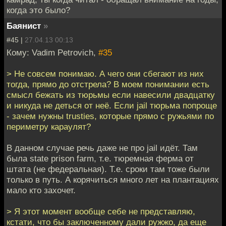
когда это было?
Баянист
»
#45 |
27.04.13 00:13
Кому: Vadim Petrovich,
#35
> Не совсем понимаю. А чего они сбегают из них
тогда, прямо до отстрела? В моем понимании есть
смысл бежать из тюрьмы если навесили двадцатку
и никуда не деться от неё. Если jail тюрьма попроще
- зачем нужны trusties, которые прямо с ружьями по
периметру караулят?
В данном случае речь даже не про jail идёт. Там
была state prison farm, т.е. тюремная ферма от
штата (не федеральная). Т.е. сроки там тоже были
только в путь. А корячиться много лет на плантациях
мало кто захочет.
> Я этот момент вообще себе не представляю,
кстати, что бы заключенному дали ружжо, да еще