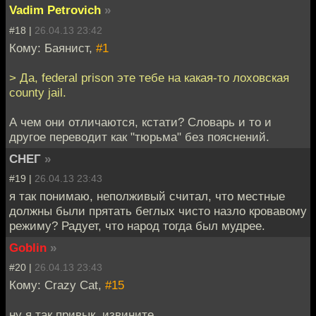
Vadim Petrovich
»
#18 |
26.04.13 23:42
Кому: Баянист,
#1
> Да, federal prison эте тебе на какая-то лоховская
county jail.
А чем они отличаются, кстати? Словарь и то и
другое переводит как "тюрьма" без пояснений.
СНЕГ
»
#19 |
26.04.13 23:43
я так понимаю, неполживый считал, что местные
должны были прятать беглых чисто назло кровавому
режиму? Радует, что народ тогда был мудрее.
Goblin
»
#20 |
26.04.13 23:43
Кому: Crazy Cat,
#15
ну я так привык, извините