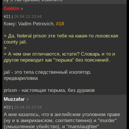
Goblin
»
#21 |
26.04.13 23:44
Кому: Vadim Petrovich,
#18
> Да, federal prison эте тебе на какая-то лоховская
county jail.
>
> А чем они отличаются, кстати? Словарь и то и
другое переводит как "тюрьма" без пояснений.
jail - это типа следственный изолятор,
предвариловка
prison - настоящая тюрьма, без дураков
Muzzafar
»
#22 |
26.04.13 23:54
А мне казалось, что в английском уголовном праве
(ну и в американском, соответственно) и "murder"
(умышленное убийство), и "manslaughter"