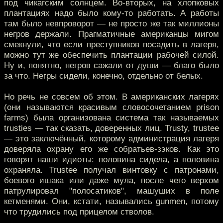
под чикагским солнцем. Во-вторых, на хлопковых
плантациях надо было кому-то работать. А работы
там было невпроворот — не просто же так миллионы
негров держали. Прагматичные американцы мигом
смекнули, что если преступников посадить в лагеря,
можно тут же обеспечить плантации рабочей силой.
Ну и, понятно, негров сажали от души — благо было
за что. Негры сидели, конечно, отдельно от белых.
Но речь не совсем об этом. В американских лагерях
(они называются красивым словосочетанием prison
farms) была организована система так называемых
trusties — так сказать, доверенных лиц. Trusty, trustee
— это заключённый, которому администрация лагеря
доверяла охрану его же собратьев-зэков. Как это
говорят наши идиоты: половина сидела, а половина
охраняла. Trustee получал винтовку с патронами,
боевого ишака или даже мула, после чего верхом
патрулировал "полосатиков", машуших в поле
кетменями. Они, кстати, назывались gunmen, потому
что трудились под прицелом стволов.