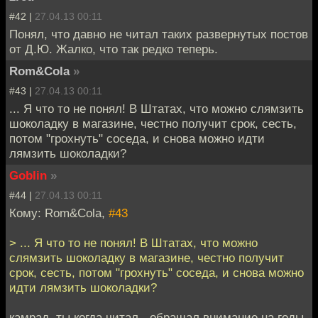
#42 |
27.04.13 00:11
Понял, что давно не читал таких развернутых постов
от Д.Ю. Жалко, что так редко теперь.
Rom&Cola
»
#43 |
27.04.13 00:11
... Я что то не понял! В Штатах, что можно слямзить
шоколадку в магазине, честно получит срок, сесть,
потом "грохнуть" соседа, и снова можно идти
лямзить шоколадки?
Goblin
»
#44 |
27.04.13 00:11
Кому: Rom&Cola,
#43
> ... Я что то не понял! В Штатах, что можно
слямзить шоколадку в магазине, честно получит
срок, сесть, потом "грохнуть" соседа, и снова можно
идти лямзить шоколадки?
камрад, ты когда читал - обращал внимание на годы,