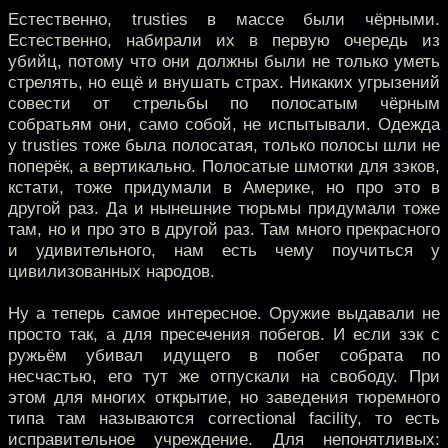
Естественно, trusties в массе были чёрными.
Естественно, набирали их в первую очередь из
убийц, потому что они должны были не только уметь
стрелять, но ещё и внушать страх. Никаких угрызений
совести от стрельбы по полосатым чёрным
собратьям они, само собой, не испытывали. Одежда
у trusties тоже была полосатая, только полосы шли не
поперёк, а вертикально. Полосатые шмотки для зэков,
кстати, тоже придумали в Америке, но про это в
другой раз. Да и нынешние тюрьмы придумали тоже
там, но и про это в другой раз. Там много прекрасного
и удивительного, нам есть чему поучиться у
цивилизованных народов.
Ну а теперь самое интересное. Оружие выдавали не
просто так, а для пресечения побегов. И если зэк с
ружьём убивал идущего в побег собрата по
несчастью, его тут же отпускали на свободу. При
этом для многих открытие, но заведения тюремного
типа там называются сorrectional facility, то есть
исправительное учреждение. Для непонятливых: