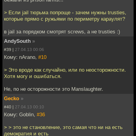
> Если jail тюрьма попроще - зачем нужны trusties,
которые прямо с ружьями по периметру караулят?
в jail за порядком смотрят screws, а не trusties :)
AndySouth
»
#39 |
27.04.13 00:06
Кому: nArano,
#10
> Это вроде как случайно, или по неосторожности.
Хотя могу и ошибаться.
Не, по не осторожности это Manslaughter.
Gecko
»
#40 |
27.04.13 00:10
Кому: Goblin,
#36
> > это не становление, это самая что ни на есть
демократия и есть