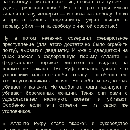
на свободу с чистой совестью, снова сел и тут же —
удача, групповой побег! На этот раз герой умело
завалил сразу четверых — и снова на свободу! Легко
и просто жилось рецидивисту: украл, выпил, в
тюрьму, убил — и на свободу с чистой совестью!
Ну а потом нечаянно совершил федеральное
преступление (для этого достаточно было ограбить
почту), выхватил двадцатку. И уже с двадцаткой на
ушах заехал в федеральную тюрьму Атланта. В
федеральных тюрьмах винтовки не выдают, на
ишаков не сажают. Тут Руф внезапно узнал, что
уголовники сильно не любят охрану — особенно тех,
кто по уголовникам стреляет. Не любят и тех, кто их
убивает и калечит. Не одобряют, когда насилуют и
убивают беременных женщин. Таких они сами с
удовольствием насилуют, калечат и убивают.
Особенно если эти стрелки — из своих же
уголовников.
В Атланте Руфу стало "жарко", и руководство
учреждения перевело его от греха подальше в