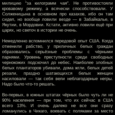
милицию "за килограмм чая". Не противостояли
кровавому режиму, а всячески способствовали. У
Солженицына в основном про казахов, ибо он там
сидел, но вообще ловили везде — в Забайкалье, в
Якутии, в Мордовии. Кстати, активно ловили ещё при
царях, но светоч в истории не очень.
Немедленно вспомнился передовой опыт США. Когда
отменили рабство, у приличных белых граждан
образовались серьёзные проблемы с чёрными
парнями. Уровень преступности среди свободных
чернокожих подскочил до небес. Наиболее злобных
белых плантаторов убивали, дома жгли, белых детей
резали, праздно шатающихся белых женщин
насиловали — так себя вели неблагодарные негры.
Надо было что-то решать.
Во-первых, в южных штатах чёрных было чуть ли не
90% населения — при том, что их сейчас в США
всего 13%. И очень далеко не все они сразу
ломанулись в Чикаго, воевать с поляками за место