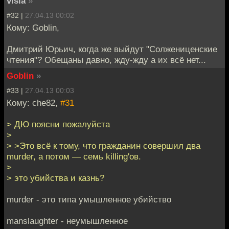
visla
»
#32 |
27.04.13 00:02
Кому: Goblin,
Дмитрий Юрьич, когда же выйдут "Солжениценские
чтения"? Обещаны давно, жду-жду а их всё нет...
Goblin
»
#33 |
27.04.13 00:03
Кому: che82,
#31
> ДЮ поясни пожалуйста
>
> >Это всё к тому, что гражданин совершил два
murder, а потом — семь killing'ов.
>
> это убийства и казнь?
murder - это типа умышленное убийство
manslaughter - неумышленное