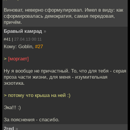
Виноват, неверно сформулировал. Имел в виду: как
сформировалась демократия, самая передовая,
причём.
Бравый камрад
»
#41 |
27.04.13 00:11
Кому: Goblin,
#27
>
[моргает]
Ну я вообще не причастный. То, что для тебя - серая
проза части жизни, для меня - изумительная
экзотика.
> потому что крыша на ней :)
Эка!!! :)
За пояснения - спасибо.
2red
»