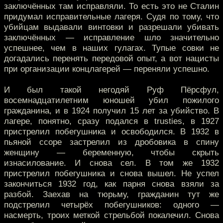
заключённых там исправляли. То есть это не Сталин
придумал исправительные лагеря. Судя по тому, что
убийцам выдавали винтовки и разрешали убивать
заключённых — исправление шло значительно
успешнее, чем в наших гулагах. Тупые совки не
догадались перенять передовой опыт, а вот нацисты
при организации концлагерей — переняли успешно.
И был такой негодяй Руф Пёрсфул,
восемнадцатилетним юношей убил пожилого
гражданина, и в 1924 получил 15 лет за убийство. В
лагере, понятно, сразу подался в trusties, в 1927
пристрелил побегушника и освободился. В 1932 в
пьяной ссоре застрелил из дробовика в спину
женщину — беременную, чтобы скрыть
изнасилование. И снова сел. В том же 1932
пристрелил побегушника и снова вышел. Не успел
закончиться 1932 год, как парня снова взяли за
разбой. Заехав на тюрьму, гражданин тут же
подстрелил четырёх побегушников: одного —
насмерть, троих меткой стрельбой покалечил. Снова