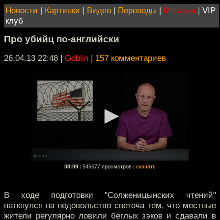
Новости
|
Картинки
|
Видео
|
Переводы
|
Магазин
|
VIP
клуб
Про убийц по-английски
26.04.13 22:48
|
Goblin
|
157 комментариев
08:09
|
546677 просмотров
|
скачать
В ходе подготовки "Солженицынских чтений"
наткнулся на недовольство светоча тем, что местные
жители регулярно ловили беглых зэков и сдавали в