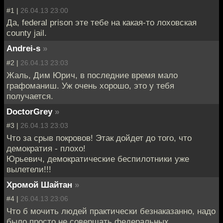
#1 |
26.04.13 23:00
Да, federal prison эте тебе на какая-то лоховская
county jail.
Andrei-s
»
#2 |
26.04.13 23:03
Жаль, Дим Юрич, в последние время мало
графоманиш. Уж очень хорошо, это у тебя
получается.
DoctorGrey
»
#3 |
26.04.13 23:03
Что за срыв покровов! Этак дойдет до того, что
демократия - плохо!
Юрьевич, демократические беспилотники уже
вылетели!!!
Хромой Шайтан
»
#4 |
26.04.13 23:06
Что б мочить людей практически безнаказанно, надо
было просто не совершать федеральных