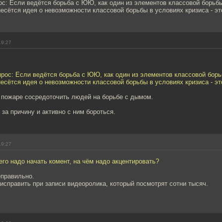
ос: Если ведётся борьба с ЮЮ, как один из элементов классовой борьб
несётся идея о невозможности классовой борьбы в условиях кризиса - эт
19:27
прос: Если ведётся борьба с ЮЮ, как один из элементов классовой бор
несётся идея о невозможности классовой борьбы в условиях кризиса - эт
и пожаре сосредоточить людей на борьбе с дымом.
за причину и активно с ним бороться.
19:27
чего надо начать комент, на чём надо акцентировать?
еправильно.
 исправить при записи видеоролика, который посмотрят сотни тысяч.