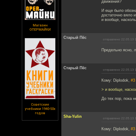
движения?
И еще было обозна
достаточно вяло и
и вообще, насколь
Магазин
ОПЕРМАЙКИ
Старый Пёс
отправлено 22.05.13 
Предельно ясно, л
Старый Пёс
отправлено 22.05.13 
Кому: Diplodok,
#3
> и вообще, наско
До тех пор, пока н
Советские
учебники 1940-50х
годов
Sha-Yulin
отправлено 22.05.13 
Кому: Diplodok,
#3