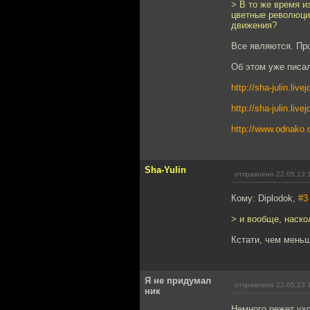
> В то же время и
цветные революци
движения?
Все являются. Про
Об этом уже писа
http://sha-julin.liv
http://sha-julin.liv
http://www.odnako
Sha-Yulin
отправлено 22.05.13 
Кому: Diplodok,
#3
> и вообще, наско
Кстати, чем меньш
Я не придумал
отправлено 22.05.13 
ник
Немного режет ухо