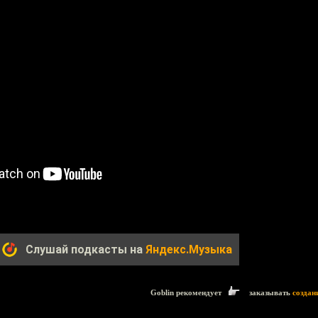
Слушай подкасты на
Яндекс.Музыка
Goblin рекомендует
заказывать
создан