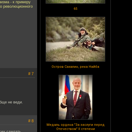
изма - к примеру
го революционного
65
Остров Сахалин, река Найба
# 7
обще не веди.
# 8
Медаль ордена "За заслуги перед
Отечеством" II степени
сех сделать