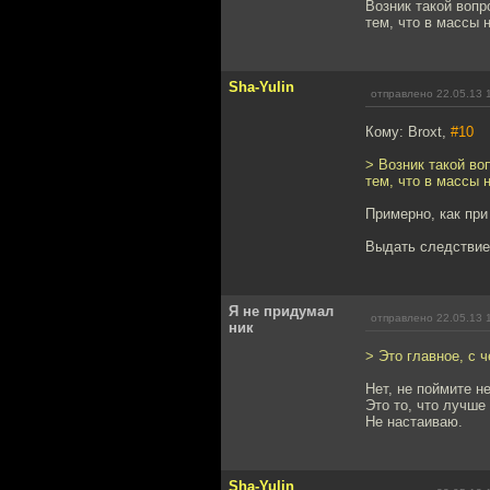
Возник такой вопр
тем, что в массы 
Sha-Yulin
отправлено 22.05.13 
Кому: Broxt,
#10
> Возник такой во
тем, что в массы 
Примерно, как пр
Выдать следствие 
Я не придумал
отправлено 22.05.13 
ник
> Это главное, с 
Нет, не поймите н
Это то, что лучше
Не настаиваю.
Sha-Yulin