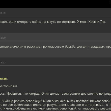
18:29
ает, если смотрю с сайта, на ютубе не тормозит. У меня Хром и 7ка.
18:39
нные аналогии в рассказе про классовую борьбу: десант, плацдарм, пр
18:53
мозит.
бе тормозит.
ось. Нравится, что камрад Юлин делает свои ролики достаточно непро
 В конце ролика революции были обозначены как проявления классовой 
то не все революции являются результатом классового антагонизма - к 
 ли четко обозначить отличия цветных революций, от классового револ