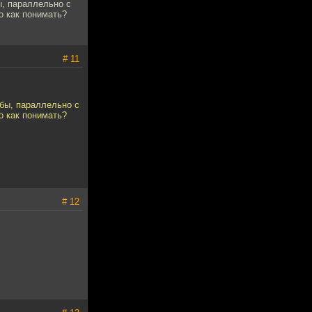
ы, параллельно с
о как понимать?
# 11
ьбы, параллельно с
о как понимать?
# 12