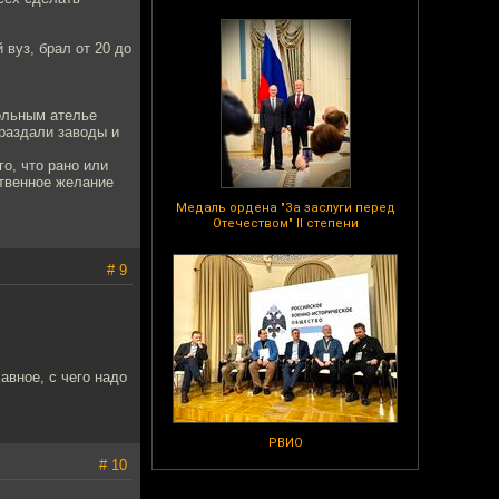
 вуз, брал от 20 до
польным ателье
раздали заводы и
о, что рано или
ственное желание
Медаль ордена "За заслуги перед
Отечеством" II степени
# 9
авное, с чего надо
РВИО
# 10