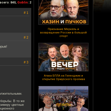
всего: 840,
Goblin
: 2
# 1
Признание Меркель и
возвращение России в большой
спорт
# 2
орыв!
# 3
Атака БПЛА на Геленджик и
открытие Ормузского пролива
должительными.
борьбы. В то же
примеру цветные
юционного