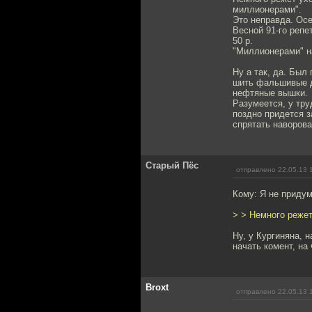
миллионерами".
Это неправда. Осе
Весной 91-го репе
50 р.
"Миллионерами" н
Ну а так, да. Был
шить фальшивые д
нефтяные вышки.
Разумеется, у тру
поздно придется з
спрятать наворов
Старый Пёс
отправлено 22.05.13 
Кому: Я не приду
> > Немного режет
Ну, у Кургиняна, 
начать комент, на
Broxt
отправлено 22.05.13 