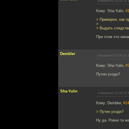
отправлено 22.05.13 
Кому: Sha-Yulin,
#
> Примерно, как п
>
> Выдать следстви
При этом это ника
Dembler
отправлено 22.05.13 
Кому: Sha-Yulin,
#
Путин уходи?
Sha-Yulin
отправлено 22.05.13 
Кому: Dembler,
#1
> Путин уходи?
Ну да. Ровно та ж