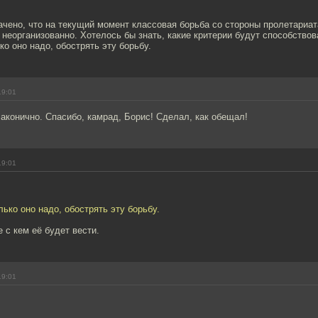
чено, что на текущий момент классовая борьба со стороны пролетариат
 неорганизованно. Хотелось бы знать, какие критерии будут способствов
ко оно надо, обострять эту борьбу.
19:01
аконично. Спасибо, камрад, Борис! Сделал, как обещал!
19:01
лько оно надо, обострять эту борьбу.
е с кем её будет вести.
19:01