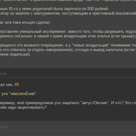
нью 91-го у моих родителей была зарплата по 500 рублей.
титор за занятие с абитуриентом, поступающим в престижный московский
ас все-таки ельцин сделал.
 поставлен уникальный эксперемент: вместо того, чтобы разрешить под
жинсы легально, в нашей стране владельцам этих ателье (и их крыше) 
дящихся это вызвало отвращение, а у "новых владельцев" понимание тог
а это отвечать (и отдать наворованное), отсюда и вывод капитала (есте
анное подальше).
19:22
мал ник,
#8
 ухо "обеспечЕние"
например, моё привередливое ухо зацепило "августОвские". И что? Это гл
 чём надо акцентировать?
19:25