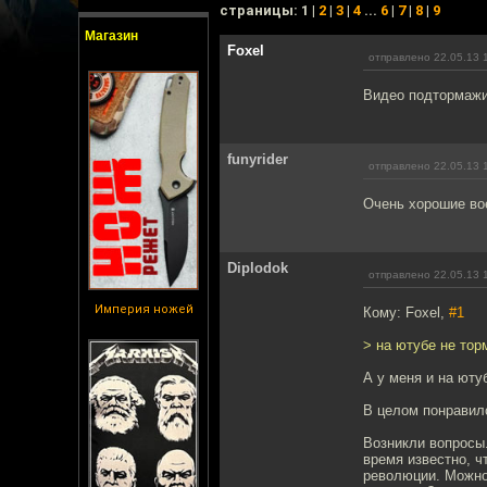
cтраницы: 1 |
2
|
3
|
4
...
6
|
7
|
8
|
9
Магазин
Foxel
отправлено 22.05.13 
Видео подтормажив
funyrider
отправлено 22.05.13 
Очень хорошие вое
Diplodok
отправлено 22.05.13 
Империя ножей
Кому: Foxel,
#1
> на ютубе не тор
А у меня и на юту
В целом понравил
Возникли вопросы.
время известно, ч
революции. Можно