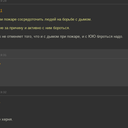
19:28
11
ри пожаре сосредоточить людей на борьбе с дымом.
е за причину и активно с ним бороться.
к не отменяет того, что и с дымом при пожаре, и с ЮЮ блроться надо.
19:31
7
19:32
4
е херня.