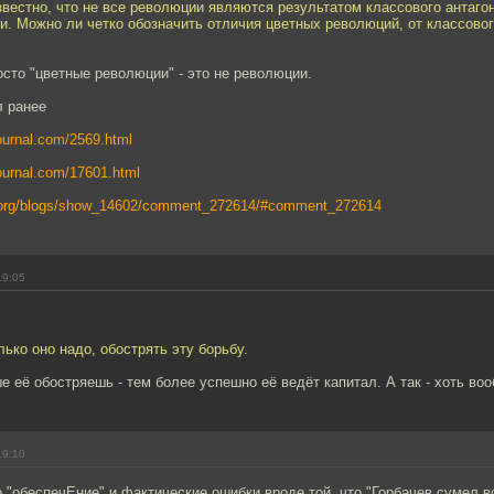
звестно, что не все революции являются результатом классового антагон
и. Можно ли четко обозначить отличия цветных революций, от классово
сто "цветные революции" - это не революции.
л ранее
ejournal.com/2569.html
ejournal.com/17601.html
.org/blogs/show_14602/comment_272614/#comment_272614
19:05
лько оно надо, обострять эту борьбу.
е её обостряешь - тем более успешно её ведёт капитал. А так - хоть во
19:10
 "обеспечЕние" и фактические ошибки вроде той, что "Горбачев сумел в