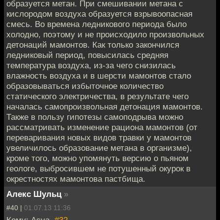
образуется метан. При смешивании метана с
кислородом воздуха образуется взрывоопасная
смесь. Во времена ледникового периода было
холодно, поэтому и не происходило произвольных
детонаций мамонтов. Как только закончился
ледниковый период, повысилась средняя
температура воздуха, из-за чего снизилась
влажность воздуха и в шерсти мамонтов стало
образовываться избыточное количество
статического электричества, в результате чего
началась самопроизвольная детонация мамонтов.
Также в пользу гипотезы самоподрыва можно
рассматривать изменение рациона мамонтов (от
переваривания новых видов травки у мамонтов
увеличилось образование метана в организме),
кроме того, можно упомянуть версию о пьяном
геологе, выбросившем не потушенный окурок в
окрестностях мамонтова пастбища.
Алекс Шульц
»
#40 |
01.07.13 11:36
Кому: Asya,
#32