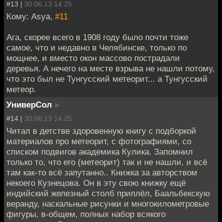
#13 |
30.06.13 14:25
Кому: Asya,
#11
Ага, скорее всего в 1908 году было почти тоже
самое, что и недавно в Челябинске, только по
мощнее, и вместо окон массово пострадали
деревья. А нечего на месте взрыва не нашли потому,
что это был не Тунгусский метеорит... а Тунгусский
метеор.
УниверСол
»
#14 |
30.06.13 14:25
Читал в детстве здоровенную книгу с подборкой
материалов про метеорит, с фотографиями, со
списком подвигов академика Кулика. Запомнил
только то, что его (метеорит) так и не нашли, и всё
там как-то всё запутанно.. Книжка за авторством
некоего Кузнецова. Он в эту свою книжку ещё
индийский железный столб приплёл, Баальбекскую
веранду, наскальные рисунки и многокилометровые
фигуры, в-общем, полных набор всякого