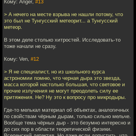
Кому: Anger,
#13
> А нечего на месте взрыва не нашли потому, что
это был не Тунгусский метеорит... а Тунгусский
метеор.
В этом деле столько хитростей. Исследовать-то
тоже начали не сразу.
Кому: Ven,
#12
> Я не специалист, но из школьного курса
астрономии помню, что черная дыра это звезда,
масса которой настолько большая, что световое и
прочие излучения не могут преодолеть силу ее
притяжения. Не? Ну это к вопросу про микродыры.
Где-то мелькал материал об объектах, аналогичных
по свойствам чёрным дырам, только сильно мельче.
Вообще тема чёрных дыр - это безумно интересно и
до сих пор в области теоретической физики.
Вселенский детектив. Но даже если допустить, что