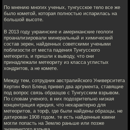
По мнению многих ученых, тунгусское тело все же
было кометой, которая полностью испарилась на
большой высоте.
В 2013 году украинские и американские геологи
проанализировали минеральный и химический
состав зерен, найденных советскими учеными
поблизости от места падения Тунгусского
метеорита, и пришли к выводу, что они
принадлежали метеориту из класса углистых
хондритов, а не комете.
Между тем, сотрудник австралийского Университета
Кертин Фил Бленд привел два аргумента, ставящие
под вопрос связь образцов с Тунгусским взрывом.
По словам ученого, в них подозрительно низкая
концентрация иридия, что нехарактерно для
метеоритов, а торф, где были найдены образцы, не
датирован 1908 годом, те есть найденные камни
могли попасть на Землю раньше или позже
знаменитого взрыва.