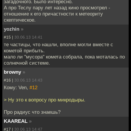
загадочного. Было интересно.
А про Теслу пару лет назад кино просмотрел -
отношение к его причастности к метеориту
скептическое.
yozhin
»
#15 |
30.06.13 14:41
те частицы, что нашли, вполне могли вместе с
кометой прибыть.
мало ли "мусора" комета собрала, пока моталась по
солнечной системе.
browny
»
#16 |
30.06.13 14:43
Кому: Ven,
#12
> Ну это к вопросу про микродыры.
Про радиус что знаешь?
KAAREAL
»
#17 |
30.06.13 14:47