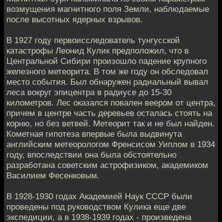
возмущения магнитного поля Земли, наблюдаемые
после высотных ядерных взрывов.
В 1927 году первоисследователь тунгусской
катастрофы Леонид Кулик предположил, что в
Центральной Сибири произошло падение крупного
железного метеорита. В том же году он обследовал
место события. Был обнаружен радиальный вывал
леса вокруг эпицентра в радиусе до 15-30
километров. Лес оказался повален веером от центра,
причем в центре часть деревьев осталась стоять на
корню, но без ветвей. Метеорит так и не был найден.
Кометная гипотеза впервые была выдвинута
английским метеорологом Френсисом Уиплом в 1934
году, впоследствии она была обстоятельно
разработана советским астрофизиком, академиком
Василием Фесенковым.
В 1928-1930 годах Академией Наук СССР были
проведены под руководством Кулика еще две
экспедиции, а в 1938-1939 годах - произведена