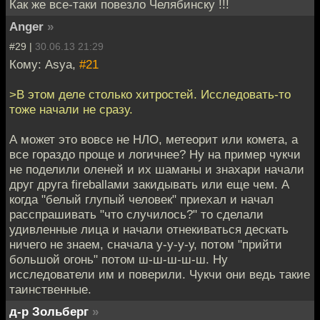
Как же все-таки повезло Челябинску !!!
Anger
»
#29 |
30.06.13 21:29
Кому: Asya,
#21
>В этом деле столько хитростей. Исследовать-то
тоже начали не сразу.
А может это вовсе не НЛО, метеорит или комета, а
все гораздо проще и логичнее? Ну на пример чукчи
не поделили оленей и их шаманы и знахари начали
друг друга fireballами закидывать или еще чем. А
когда "белый глупый человек" приехал и начал
расспрашивать "что случилось?" то сделали
удивленные лица и начали отнекиваться дескать
ничего не знаем, сначала у-у-у-у, потом "прийти
большой огонь" потом ш-ш-ш-ш-ш. Ну
исследователи им и поверили. Чукчи они ведь такие
таинственные.
д-р Зольберг
»