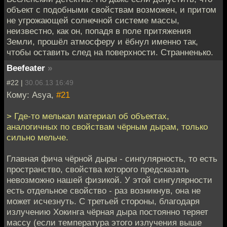
объект с подобными свойствам возможен, и притом
не угрожающей солнечной системе массы,
неизвестно, как он, попадя в поле притяжения
Земли, прошёл атмосферу и ёбнул именно так,
чтобы оставить след на поверхности. Странненько.
Beefeater
»
#22 |
30.06.13 16:49
Кому: Asya,
#21
> Где-то мелькал материал об объектах,
аналогичных по свойствам чёрным дырам, только
сильно мельче.
Главная фича чёрной дыры - сингулярность, то есть
пространство, свойства которого предсказать
невозможно нашей физикой. У этой сингулярности
есть отдельное свойство - раз возникнув, она не
может исчезнуть. С третьей стороны, благодаря
излучению Хокинга чёрная дыра постоянно теряет
массу (если температура этого излучения выше