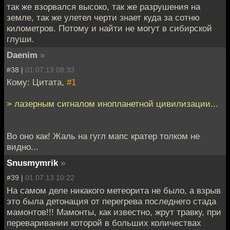
так же взорвался высоко, так же разрушения на
земле, так же улетел черти знает куда за сотню
километров. Потому и найти не могут в сибирской
глуши.
Daenim
»
#38 |
01.07.13 08:33
Кому: Цитата,
#1
> лазерным сигналом инопланетной цивилизации...
Во оно как! Жаль на гугл мапс кратер толком не
видно...
Snusmymrik
»
#39 |
01.07.13 10:22
На самом деле никакого метеорита не было, а взрыв
это была детонация от перегрева последнего стада
мамонтов!!! Мамонты, как известно, жрут травку, при
переваривании которой в больших количествах