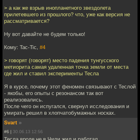
> а как же взрыв инопланетного звездолета
прилетевшего из прошлого? что, уже как версия не
рассматривается?
Ну вот давайте не будем только!
Кому: Tac-Tic,
#4
> говорят (говорят) место падения тунгусского
метиорита самая удаленная точка земли от места
где жил и ставил эксперименты Тесла
Я в курсе, почему этот феномен связывают с Теслой
- якобы, его опыты с резонансом так вот
реализовались.
После чего он испугался, свернул исследования и
умирать решил в хлопчатобумажных носках.
Svart
»
#6 |
30.06.13 12:56
Тесла вроде не в Чили жил и работал