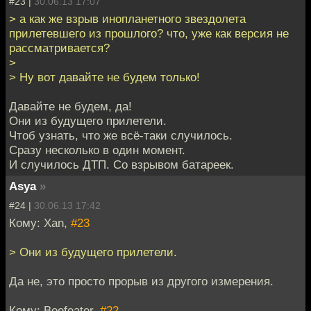
#23 |
30.06.13 17:07
> а как же взрыв инопланетного звездолета
прилетевшего из прошлого? что, уже как версия не
рассматривается?
>
> Ну вот давайте не будем только!
Давайте не будем, да!
Они из будущего прилетели.
Чтоб узнать, что же всё-таки случилось.
Сразу несколько в один момент.
И случилось ДТП. Со взрывом батареек.
Asya
»
#24 |
30.06.13 17:42
Кому: Xan,
#23
> Они из будущего прилетели.
Да не, это просто прорыв из другого измерения.
Кому: Beefeater,
#22