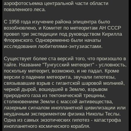
аэрофотосъемка центральной части области
поваленного леса.
С 1958 года изучение района эпицентра было
возобновлено, и Комитет по метеоритам АН СССР
провел три экспедиции под руководством Кирилла
Флоренского. Одновременно были начаты
исследования любителями-энтузиастами.
Существует более ста версий того, что произошло в
тайге. Название "Тунгусский метеорит" - условность,
поскольку метеорит, возможно, и не падал. Кроме
версии о падении метеорита, звучали гипотезы,
связывавшие взрыв с гигантской шаровой молнией,
черной дырой, вошедшей в Землю, взрывом
природного газа из тектонической трещины,
столкновением Земли с массой антивещества,
лазерным сигналом инопланетной цивилизации или
неудачным экспериментом физика Николы Теслы.
Одна из самых экзотических гипотез - катастрофа
инопланетного космического корабля.