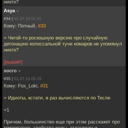
никто?
Asya
»
#34 |
01.07.13 01:31
Кому: Потный,
#33
> Чегой-то роскошную версию про случайную
детонацию колоссальной тучи комаров не упомянул
никто?
[рыдает]
socro
»
#35 |
01.07.13 05:15
Кому: Fox_Loki,
#31
> Идиоты, кстати, в раз вычисляются по Тесле
+1
Причем, большинство еще при этом расскажет про
гомеопатию, свойства воды, атлантиду и