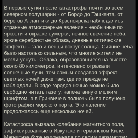
В первые сутки после катастрофы почти во всем
северном полушарии - от Бордо до Ташкента, от
берегов Атлантики до Красноярска наблюдались
странные атмосферные явления - необычные по
яркости и окраске сумерки, ночное свечение неба,
яркие серебристые облака, дневные оптические
эффекты - гало и венцы вокруг солнца. Сияние неба
было настолько сильным, что многие жители не
могли уснуть. Облака, образовавшиеся на высоте
около 80 километров, интенсивно отражали
солнечные лучи, тем самым создавая эффект
светлых ночей даже там, где их прежде не
наблюдали. В ряде городов ночью можно было
свободно читать газету, напечатанную мелким
шрифтом, а в Гринвиче в полночь была получена
фотография морского порта. Это явление
продолжалось еще несколько ночей.
Катастрофа вызвала колебания магнитного поля,
зафиксированные в Иркутске и германском Киле.
Магнитная буря напоминала по своим параметрам