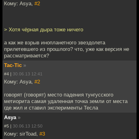
Кому: Asya,
#2
> Хотя чёрная дыра тоже ничего
а как же взрыв инопланетного звездолета
прилетевшего из прошлого? что, уже как версия не
рассматривается?
Tac-Tic
»
#4 |
30.06.13 12:41
Кому: Asya,
#2
говорят (говорят) место падения тунгусского
метиорита самая удаленная точка земли от места
где жил и ставил эксперименты Тесла
Asya
»
#5 |
30.06.13 12:50
Кому: sirToad,
#3