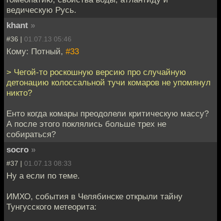
ведическую Русь.
khant
»
#36 |
01.07.13 05:46
Кому: Потный,
#33
> Чегой-то роскошную версию про случайную
детонацию колоссальной тучи комаров не упомянул
никто?
Енто когда комары преодолели критическую массу?
А после этого поклялись больше трех не
собираться?
socro
»
#37 |
01.07.13 08:33
Ну а если по теме.
ИМХО, события в Челябинске открыли тайну
Тунгусского метеорита: