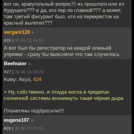
вот он, краеугольный вопрос!!! из прошлого или из
будущего??? и да, кто пер по главной??? а может,
там третий фигурант был, что на перекресток на
красный вылетел???
sergant128
»
#26 |
30.06.13 19:10
А вот был бы регистратор на каждой оленьей
упряжке - сразу бы выясняли что там случилось.
Beefeater
»
#27 |
30.06.13 19:20
Кому: Asya,
#24
> Ну, собственно, и откуда могла в пределах
солнечной системы возникнуть такая чёрная дыра
Плонетяны подбросили!!!
eugene107
»
#28 |
30.06.13 20:51