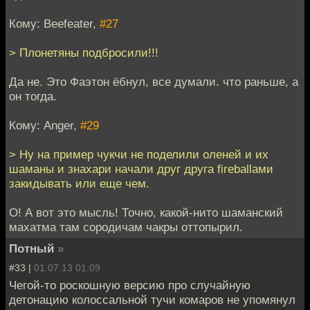
Кому: Beefeater,
#27
> Плонетяны подбросили!!!
Да не. Это Фаэтон ёбнул, все думали. что раньше, а
он тогда.
Кому: Anger,
#29
> Ну на пример чукчи не поделили оленей и их
шаманы и знахари начали друг друга fireballами
закидывать или еще чем.
О! А вот это мысль! Точно, какой-нито шаманский
махатма там сородичам чакры оттопырил.
Потный
»
#33 |
01.07.13 01:09
Чегой-то роскошную версию про случайную
детонацию колоссальной тучи комаров не упомянул