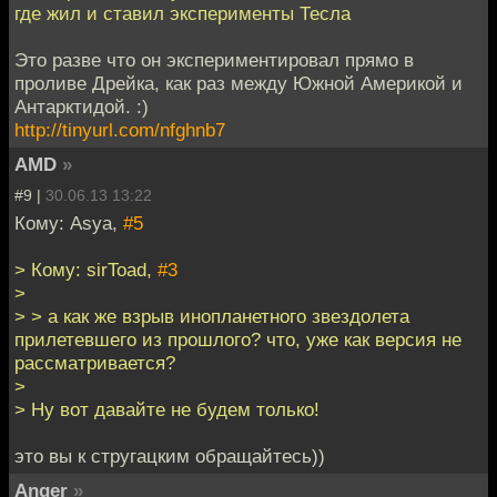
где жил и ставил эксперименты Тесла
Это разве что он экспериментировал прямо в
проливе Дрейка, как раз между Южной Америкой и
Антарктидой. :)
http://tinyurl.com/nfghnb7
AMD
»
#9 |
30.06.13 13:22
Кому: Asya,
#5
> Кому: sirToad,
#3
>
> > а как же взрыв инопланетного звездолета
прилетевшего из прошлого? что, уже как версия не
рассматривается?
>
> Ну вот давайте не будем только!
это вы к стругацким обращайтесь))
Anger
»