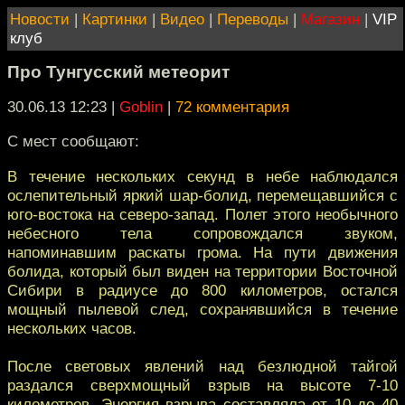
Новости
|
Картинки
|
Видео
|
Переводы
|
Магазин
|
VIP
клуб
Про Тунгусский метеорит
30.06.13 12:23
|
Goblin
|
72 комментария
С мест сообщают:
В течение нескольких секунд в небе наблюдался
ослепительный яркий шар-болид, перемещавшийся с
юго-востока на северо-запад. Полет этого необычного
небесного тела сопровождался звуком,
напоминавшим раскаты грома. На пути движения
болида, который был виден на территории Восточной
Сибири в радиусе до 800 километров, остался
мощный пылевой след, сохранявшийся в течение
нескольких часов.
После световых явлений над безлюдной тайгой
раздался сверхмощный взрыв на высоте 7-10
километров. Энергия взрыва составляла от 10 до 40