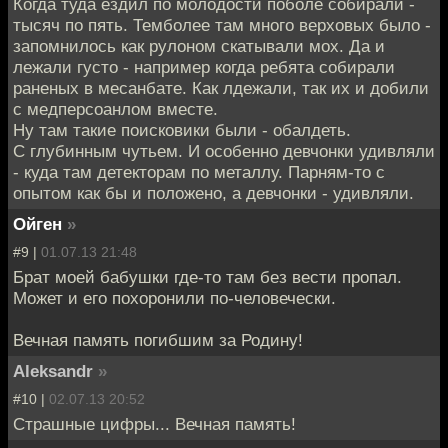
Когда туда ездил по молодости поболе собирали -
тысяч по пять. Темболее там много верховых было -
запомнилось как рулоном скатывали мох. Да и
лежали густо - например когда ребята собирали
раненых в месанбате. Как лдежали, так их и добили
с медперсоанлом вместе.
Ну там такие поисковики были - обалдеть.
С глубинным чутьем. И особенно девчонки удивляли
- куда там детекторам по металлу. Парням-то с
опытом как бы и положено, а девчонки - удивляли.
Ойген
»
#9 |
01.07.13 21:48
Брат моей бабушки где-то там без вести пропал.
Может и его похоронили по-человечески.
Вечная память погибшим за Родину!
Aleksandr
»
#10 |
02.07.13 20:52
Страшные цифры... Вечная память!