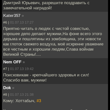
Дмитрий Юрьевич, разрешите поздравить с
замечательной наградой!
Kater357
»
#6 |
01.07.13 17:27
Приятно читать о людях с чистой совестью,
хорошее дело делают мужики,На фоне всего этого
дерьма и пошлятины из зомбоящика, эти новости
как глоток свежего воздуха, моё искренне уважение
все честным и хорошим людям,Слава войнам
Великой Страны!....
Nem OFF
»
#7 |
01.07.13 19:42
Поисковикам - крепчайшего здоровья и сил!
Спасибо вам, мужики!
Dok
»
#8 |
01.07.13 21:38
Кому: Хоттабыч,
#3