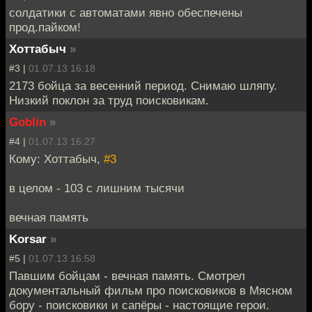
солдатики с автоматами явно обеспечены
прод.пайком!
Хоттабыч
»
#3 |
01.07.13 16:18
2173 бойца за весенний период. Снимаю шляпу.
Низкий поклон за труд поисковикам.
Goblin
»
#4 |
01.07.13 16:27
Кому: Хоттабыч,
#3
в целом - 103 с лишним тысячи
вечная память
Korsar
»
#5 |
01.07.13 16:58
Павшим бойцам - вечная память. Смотрел
документальный фильм про поисковиков в Мясном
бору - поисковики и сапёры - настоящие герои.