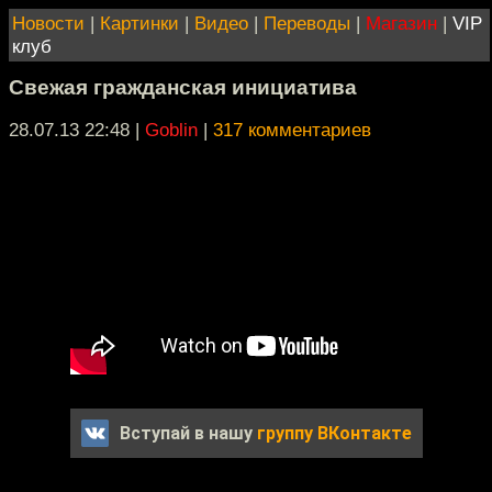
Новости
|
Картинки
|
Видео
|
Переводы
|
Магазин
|
VIP
клуб
Свежая гражданская инициатива
28.07.13 22:48
|
Goblin
|
317 комментариев
Вступай в нашу
группу ВКонтакте