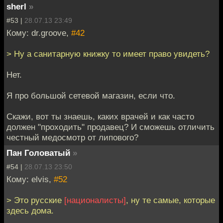
sherl
»
#53 |
28.07.13 23:49
Кому: dr.groove,
#42
> Ну а санитарную книжку то имеет право увидеть?
Нет.
Я про большой сетевой магазин, если что.
Скажи, вот ты знаешь, каких врачей и как часто
должен "проходить" продавец? И сможешь отличить
честный медосмотр от липового?
Пан Головатый
»
#54 |
28.07.13 23:50
Кому: elvis,
#52
> Это русские
[националисты]
, ну те самые, которые
здесь дома.