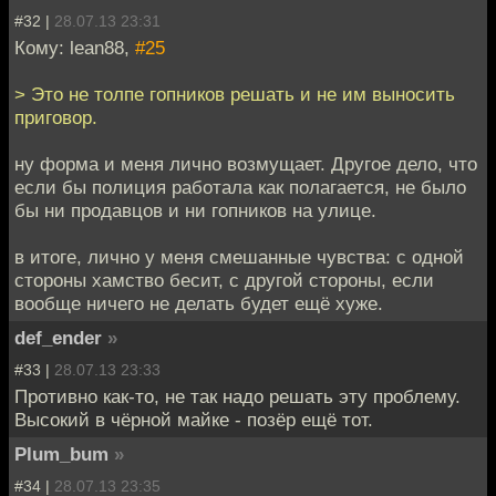
#32 |
28.07.13 23:31
Кому: lean88,
#25
> Это не толпе гопников решать и не им выносить
приговор.
ну форма и меня лично возмущает. Другое дело, что
если бы полиция работала как полагается, не было
бы ни продавцов и ни гопников на улице.
в итоге, лично у меня смешанные чувства: с одной
стороны хамство бесит, с другой стороны, если
вообще ничего не делать будет ещё хуже.
def_ender
»
#33 |
28.07.13 23:33
Противно как-то, не так надо решать эту проблему.
Высокий в чёрной майке - позёр ещё тот.
Plum_bum
»
#34 |
28.07.13 23:35