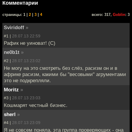
Комментарии
cтраницы: 1 |
2
|
3
|
4
всего: 317,
Goblin
: 3
Sviridoff
»
#1 |
28.07.13 22:59
Рафик не уиноват! (С)
ne0b1t
»
#2 |
28.07.13 23:02
Не могу на это смотреть без слёз, расизм он и в
африке расизм, какими бы "весовыми" агрументами
это не подкрепляли.
Moritz
»
#3 |
28.07.13 23:03
Кошмарят честный бизнес.
sherl
»
#4 |
28.07.13 23:09
Я не совсем поняла, эта группа проверяющих - она