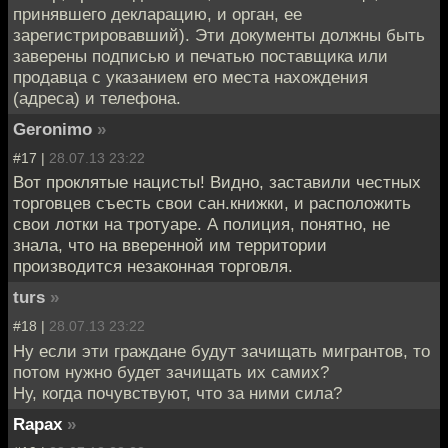
принявшего декларацию, и орган, ее
зарегистрировавший). Эти документы должны быть
заверены подписью и печатью поставщика или
продавца с указанием его места нахождения
(адреса) и телефона.
Geronimo
»
#17 |
28.07.13 23:22
Вот проклятые нацисты! Видно, заставили честных
торговцев съесть свои сан.книжки, и расположить
свои лотки на тротуаре. А полиция, понятно, не
знала, что на вверенной им территории
производится незаконная торговля.
turs
»
#18 |
28.07.13 23:22
Ну если эти граждане будут зачищать мигрантов, то
потом нужно будет зачищать их самих?
Ну, когда почувствуют, что за ними сила?
Rapax
»