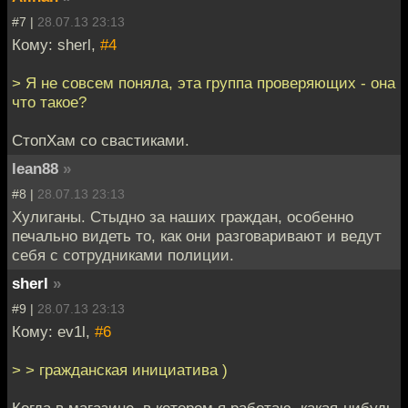
#7 |
28.07.13 23:13
Кому: sherl,
#4
> Я не совсем поняла, эта группа проверяющих - она
что такое?
СтопХам со свастиками.
lean88
»
#8 |
28.07.13 23:13
Хулиганы. Стыдно за наших граждан, особенно
печально видеть то, как они разговаривают и ведут
себя с сотрудниками полиции.
sherl
»
#9 |
28.07.13 23:13
Кому: ev1l,
#6
> > гражданская инициатива )
Когда в магазине, в котором я работаю, какая-нибудь