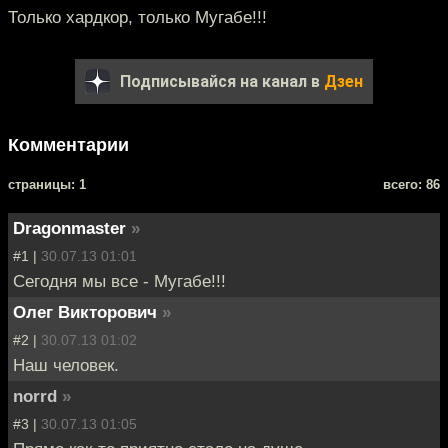
Только хардкор, только Мугабе!!!
Подписывайся на канал в
Дзен
Комментарии
cтраницы: 1
всего: 86
Dragonmaster
»
#1 |
30.07.13 01:01
Сегодня мы все - Мугабе!!!
Олег Викторович
»
#2 |
30.07.13 01:02
Наш человек.
norrd
»
#3 |
30.07.13 01:05