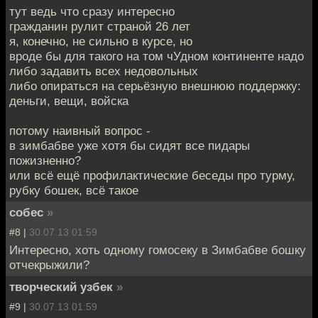
тут ведь что сразу интересно
гражданин рулит страной 26 лет
я, конечно, не сильно в курсе, но
вроде бы для такого на том чУдном континенте надо
либо задавить всех недовольных
либо опираться на серьёзную внешнюю поддержку:
деньги, вещи, войска
потому наивный вопрос -
в зимбабве уже хотя бы сидят все пидары
пожизненно?
или всё ещё профилактические беседы про турму,
рубку бошек, всё такое
собес
»
#8 |
30.07.13 01:59
Интересно, хоть одному гомосеку в Зимбабве бошку
отчекрыжили?
творческий узбек
»
#9 |
30.07.13 01:59