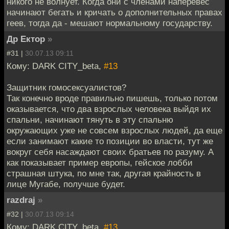
никого не волнует. Когда они с членами наперевес
начинают бегать и кричать о дополнительных правах
геев, тогда да - мешают нормальному государству.
Др Ектор
»
#31 |
30.07.13 09:11
Кому: DARK CITY_beta,
#13
Защитник гомосексуалистов?
Так конечно вроде правильно пишешь, только потом
оказывается, что два взрослых человека выйдя их
спальни, начинают тянуть в эту спальню
окружающих уже не совсем взрослых людей, да еще
если занимают какие то позиции во власти, тут же
вокруг себя насаждают своих братьев по разуму. А
как показывает пример европы, гейское лобби
страшная штука, по мне так, другая крайность в
лице Мугабе, получше будет.
razdraj
»
#32 |
30.07.13 09:14
Кому: DARK CITY_beta,
#13