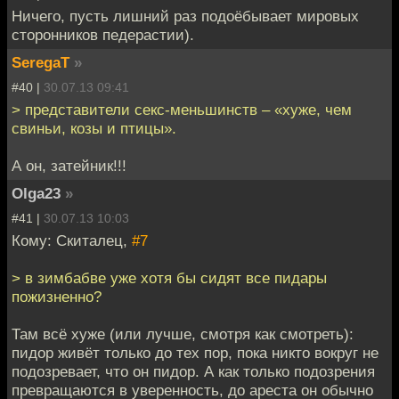
Ничего, пусть лишний раз подоёбывает мировых
сторонников педерастии).
SeregaT
»
#40 |
30.07.13 09:41
> представители секс-меньшинств – «хуже, чем
свиньи, козы и птицы».
А он, затейник!!!
Olga23
»
#41 |
30.07.13 10:03
Кому: Скиталец,
#7
> в зимбабве уже хотя бы сидят все пидары
пожизненно?
Там всё хуже (или лучше, смотря как смотреть):
пидор живёт только до тех пор, пока никто вокруг не
подозревает, что он пидор. А как только подозрения
превращаются в уверенность, до ареста он обычно