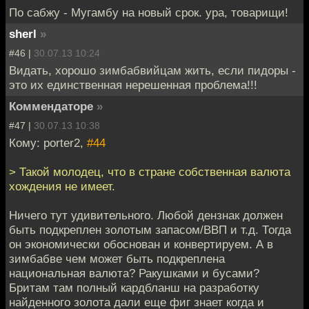
По сабжу - Мугамбу на новый срок. ура, товарищи!
sherl
»
#46 |
30.07.13 10:24
Видать, хорошо зимбабвийцам жить, если пидоры -
это их единственная нерешенная проблема!!!
Коммендаторе
»
#47 |
30.07.13 10:38
Кому: porter2,
#44
> Такой молодец, что в стране собственная валюта
хождения не имеет.
Ничего тут удивительного. Любой дензнак должен
быть подкреплен золотым запасом/ВВП и т.д. Тогда
он экономически обоснован и конвертируем. А в
зимбабве чем может быть подкреплена
национальная валюта? Ракушками и бусами?
Бритам там полный кардбланш на разработку
найденного золота дали еще фиг знает когда и