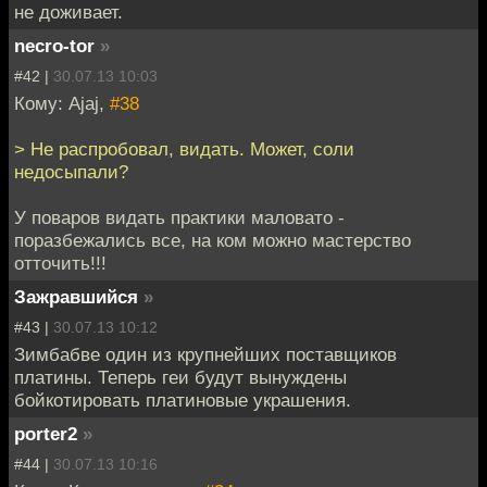
не доживает.
necro-tor
»
#42 |
30.07.13 10:03
Кому: Ajaj,
#38
> Не распробовал, видать. Может, соли
недосыпали?
У поваров видать практики маловато -
поразбежались все, на ком можно мастерство
отточить!!!
Зажравшийся
»
#43 |
30.07.13 10:12
Зимбабве один из крупнейших поставщиков
платины. Теперь геи будут вынуждены
бойкотировать платиновые украшения.
porter2
»
#44 |
30.07.13 10:16