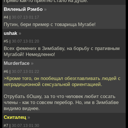
Прямо как-то приятно стало на душе.
Вяленый Рэмбо
»
#4 |
30.07.13 01:17
Путин, бери пример с товарища Мугабе!
ushak
»
#5 |
30.07.13 01:20
Всех фемених в Зимбабву, на борьбу с пративным
Мугабой! Немедленно!
Murderface
»
#6 |
30.07.13 01:22
>Кроме того, он пообещал обезглавливать людей с
нетрадиционной сексуальной ориентацией.
Отрубать бОшку, за то что человек любит сосать
члены - как то совсем перебор. Но, им в Зимбабве
видимо виднее.
Скиталец
»
#7 |
30.07.13 01:30