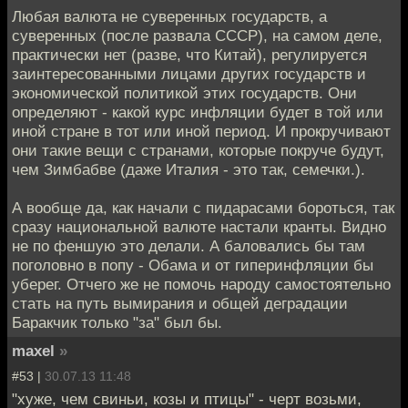
Любая валюта не суверенных государств, а
суверенных (после развала СССР), на самом деле,
практически нет (разве, что Китай), регулируется
заинтересованными лицами других государств и
экономической политикой этих государств. Они
определяют - какой курс инфляции будет в той или
иной стране в тот или иной период. И прокручивают
они такие вещи с странами, которые покруче будут,
чем Зимбабве (даже Италия - это так, семечки.).
А вообще да, как начали с пидарасами бороться, так
сразу национальной валюте настали кранты. Видно
не по феншую это делали. А баловались бы там
поголовно в попу - Обама и от гиперинфляции бы
уберег. Отчего же не помочь народу самостоятельно
стать на путь вымирания и общей деградации
Баракчик только "за" был бы.
maxel
»
#53 |
30.07.13 11:48
"хуже, чем свиньи, козы и птицы" - черт возьми,