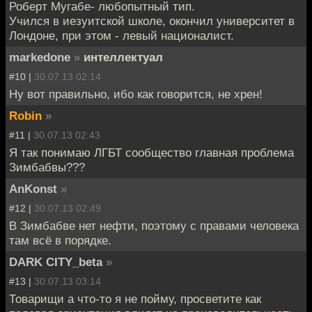
Роберт Мугабе- любопытный тип.
Учился в иезуитской школе, окончил университет в
Лондоне, при этом - левый националист.
markedone
»
интеллектуал
#10 |
30.07.13 02:14
Ну вот правильно, ибо как говорится, не хрен!
Robin
»
#11 |
30.07.13 02:43
Я так понимаю ЛГБТ сообщество главная проблема
Зимбабвы???
AnKonst
»
#12 |
30.07.13 02:49
В Зимбабве нет нефти, поэтому с правами человека
там всё в порядке.
DARK CITY_beta
»
#13 |
30.07.13 03:14
Товарищи а что-то я не пойму, просветите как