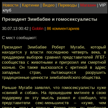
Новости
|
Картинки
|
Видео
|
Переводы
|
Магазин
|
VIP
клуб
Президент Зимбабве и гомосексуалисты
30.07.13 00:42
|
Goblin
|
86 комментариев
С мест сообщают:
Президент Зимбабве Роберт Мугабе, который
находится у власти последнюю четверть века, в
преддверии выборов сравнил представителей ЛГБТ-
сообщества с животными и пригрозил им смертной
казнью. Он также высказался с критикой в адрес
западных стран, пытающихся разрушить
традиционные ценности зимбабвийского общества.
Раньше Мугабе заявлял, что гомосексуалисты хуже
«свиней и собак». На прошедшем митинге в свою
поддержку он эту мысль развил и сообщил, что
представители секс-меньшинств – «хуже, чем
свиньи, козы и птицы». Кроме того, он пообещал