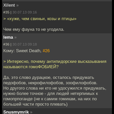
Xilent
»
#35 |
30.07.13 09:16
> «хуже, чем свиньи, козы и птицы»
Чем ему фауна то не угодила.
lema
»
#36 |
30.07.13 09:18
Кому: Sweet Death,
#26
> Интересно, почему антипидорские высказывания
называются гомоФОБИЕЙ?
Да, это слово дурацкое, осталось придумать
педофобов, некрофилофобов, зоофилофобов.
Но другого слова ни кто не удосужился придумать,
нужно более точное - для людей нетерпимых к
гомопрпоганде (не к самим гомикам, на них по
большей части просто плевать)
Snusmymrik
»