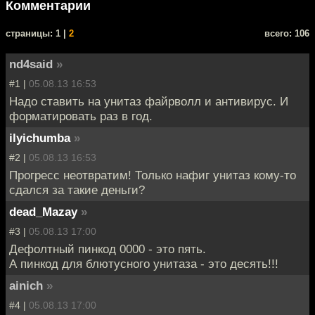
Комментарии
cтраницы: 1 |
2
всего: 106
nd4said
»
#1 |
05.08.13 16:53
Надо ставить на унитаз файрволл и антивирус. И
форматировать раз в год.
ilyichumba
»
#2 |
05.08.13 16:53
Прогресс неотвратим! Только нафиг унитаз кому-то
сдался за такие деньги?
dead_Mazay
»
#3 |
05.08.13 17:00
Дефолтный пинкод 0000 - это пять.
А пинкод для блютусного унитаза - это десять!!!
ainich
»
#4 |
05.08.13 17:00