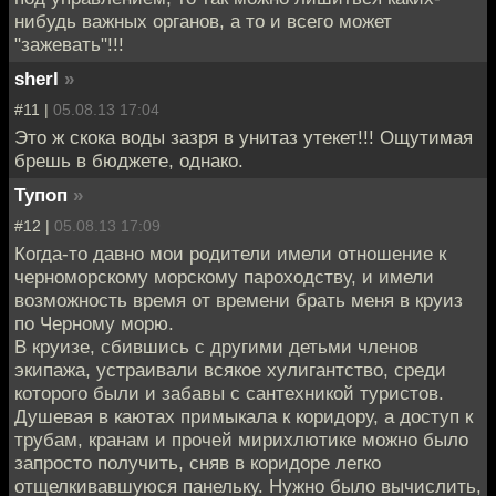
нибудь важных органов, а то и всего может
"зажевать"!!!
sherl
»
#11 |
05.08.13 17:04
Это ж скока воды зазря в унитаз утекет!!! Ощутимая
брешь в бюджете, однако.
Тупоп
»
#12 |
05.08.13 17:09
Когда-то давно мои родители имели отношение к
черноморскому морскому пароходству, и имели
возможность время от времени брать меня в круиз
по Черному морю.
В круизе, сбившись с другими детьми членов
экипажа, устраивали всякое хулигантство, среди
которого были и забавы с сантехникой туристов.
Душевая в каютах примыкала к коридору, а доступ к
трубам, кранам и прочей мирихлютике можно было
запросто получить, сняв в коридоре легко
отщелкивавшуюся панельку. Нужно было вычислить,