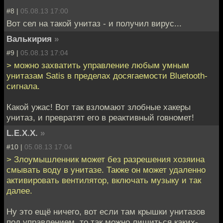
#8 |
05.08.13 17:00
Вот сел на такой унитаз - и получил вирус...
Валькирия
»
#9 |
05.08.13 17:04
> можно захватить управление любым умным
унитазам Satis в пределах досягаемости Bluetooth-
сигнала.
Какой ужас! Вот так взломают злобные хакеры
унитаз, и превратят его в реактивный говномет!
L.E.X.X.
»
#10 |
05.08.13 17:04
> Злоумышленник может без разрешения хозяина
смывать воду в унитазе. Также он может удаленно
активировать вентилятор, включать музыку и так
далее.
Ну это ещё ничего, вот если там крышки унитазов
под управлением, то так можно лишиться каких-