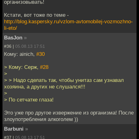
организовывать!
Кстати, вот тоже по теме -
http://blog.kaspersky.ru/vzlom-avtomobilej-vozmozhno-
li-eto/
BasJon
»
#36 |
05.08.13 17:51
Кому: ainich,
#30
> Кому: Серж,
#28
>
> > Надо сделать так, чтобы унитаз сам узнавал
хозяина, а других не слушался!!!
>
> По сетчатке глаза!
Это уже про другое извержение из организма! После
злоупотребления алкоголем ))
Barbuni
»
#37 |
05.08.13 17:51