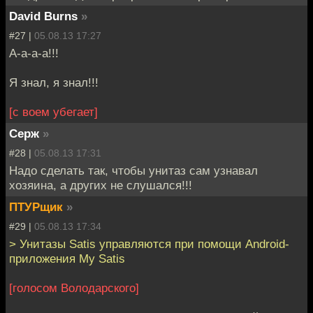
David Burns
»
#27 |
05.08.13 17:27
А-а-а-а!!!
Я знал, я знал!!!
[с воем убегает]
Серж
»
#28 |
05.08.13 17:31
Надо сделать так, чтобы унитаз сам узнавал
хозяина, а других не слушался!!!
ПТУРщик
»
#29 |
05.08.13 17:34
> Унитазы Satis управляются при помощи Android-
приложения My Satis
[голосом Володарского]