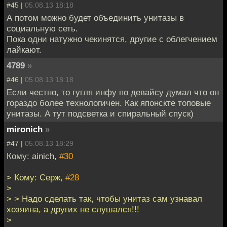
#45 |
05.08.13 18:18
А потом можно будет объединить унитазы в
социальную сеть.
Пока одни натужно чекинятся, другие с облегчением
лайкают.
4789
»
#46 |
05.08.13 18:18
Если честно, то гугля инфу по девайсу думал что он
гораздо более технологичен. Как японскте топовые
унитазы. А тут подсветка и спиральный спуск)
mironich
»
#47 |
05.08.13 18:29
Кому: ainich,
#30
> Кому: Серж,
#28
>
> > Надо сделать так, чтобы унитаз сам узнавал
хозяина, а других не слушался!!!
>