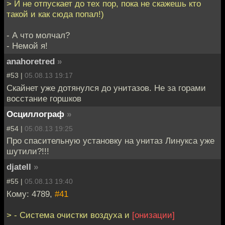
> И не отпускает до тех пор, пока не скажешь кто
такой и как сюда попал!)
- А что молчал?
- Немой я!
anahoretred
»
#53 |
05.08.13 19:17
Скайнет уже дотянулся до унитазов. Не за горами
восстание горшков
Осциллограф
»
#54 |
05.08.13 19:25
Про спасительную установку на унитаз Линукса уже
шутили?!!!
djatell
»
#55 |
05.08.13 19:40
Кому: 4789,
#41
> - Система очистки воздуха и
[онизации]