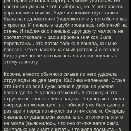
ресторане оказался сортир с умным унитазом. Не
настолько умным, чтоб с айфона, но. У него панель
управления смывом, биде и прочими функциями
была на подлокотнике (подлокотники у него были как
у кресла). И панель эта дублировалась табличкой на
стене. И табличка с панелью друг другу малость не
соответствовали - расшифровка значков была
перепутана... это потом только я поняла, как мне
повезло, что я нажала на смыв (который оказался
биде) уже после того как встала и повернулась к
этому агрегату.
Короче, вместо обычного смыва из него ударила
струя воды на два метра. Кабинка маленькая. Струя
эта била со всей дури ровно в дверь на уровне
пояса где-то. Я успела отскочить в сторону и эта
струя меня только слегка задела. За дверью стояла
очередь из желающих, т.к. юбилей уже был давно в
разгаре и народ потянулся за этим самым. Очередь
сначала слушала мои вопли, а т.к. отключить я это
не могла (выяснилось, что оно отключается само,
как только начинает считать, что жопа подмыта - в