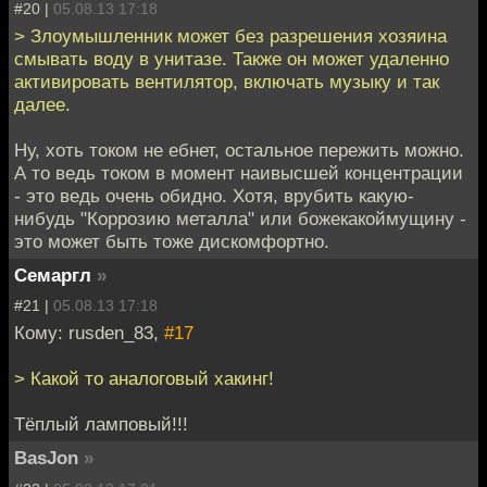
#20 |
05.08.13 17:18
> Злоумышленник может без разрешения хозяина
смывать воду в унитазе. Также он может удаленно
активировать вентилятор, включать музыку и так
далее.
Ну, хоть током не ебнет, остальное пережить можно.
А то ведь током в момент наивысшей концентрации
- это ведь очень обидно. Хотя, врубить какую-
нибудь "Коррозию металла" или божекакоймущину -
это может быть тоже дискомфортно.
Семаргл
»
#21 |
05.08.13 17:18
Кому: rusden_83,
#17
> Какой то аналоговый хакинг!
Тёплый ламповый!!!
BasJon
»