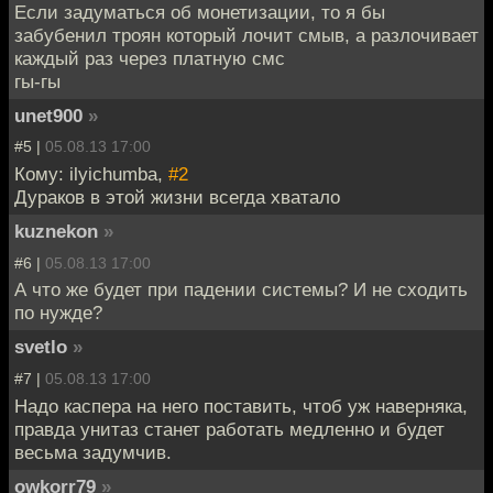
Если задуматься об монетизации, то я бы
забубенил троян который лочит смыв, а разлочивает
каждый раз через платную смс
гы-гы
unet900
»
#5 |
05.08.13 17:00
Кому: ilyichumba,
#2
Дураков в этой жизни всегда хватало
kuznekon
»
#6 |
05.08.13 17:00
А что же будет при падении системы? И не сходить
по нужде?
svetlo
»
#7 |
05.08.13 17:00
Надо каспера на него поставить, чтоб уж наверняка,
правда унитаз станет работать медленно и будет
весьма задумчив.
owkorr79
»