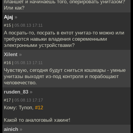
планшет и начинаешь того, оперировать унитазом?
Или как?
Ajaj
»
#15 |
05.08.13 17:11
А посрать-то, посрать в ентот унитаз-то можно или
требуются навыки владения современными
электронными устройствами?
Xilent
»
#16 |
05.08.13 17:11
Чувствую, сегодня будут сниться кошмары - умные
унитазы выходят из-под контроля и порабощают
человечество.
rusden_83
»
#17 |
05.08.13 17:17
Кому: Тупоп,
#12
Какой то аналоговый хакинг!
ainich
»