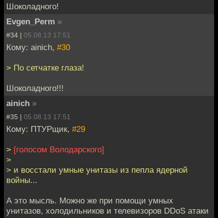
Шоколадного!
Evgen_Perm
»
#34 |
05.08.13 17:51
Кому: ainich,
#30
> По сетчатке глаза!
Шоколадного!!!
ainich
»
#35 |
05.08.13 17:51
Кому: ПТУРщик,
#29
>
[голосом Володарского]
>
> и восстали умные унитазы из пепла ядерной
войны...
А это мысль. Можно же при помощи умных
унитазов, холодильников и телевизоров DDoS атаки