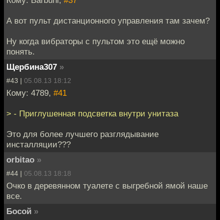
А вот пульт дистанционного управления там зачем?
Ну когда вибраторы с пультом это ещё можно
понять.
Щербина307
»
#43 |
05.08.13 18:12
Кому: 4789,
#41
> - Приглушенная подсветка внутри унитаза
Это для более лучшего разглядывание
инсталляции???
orbitao
»
#44 |
05.08.13 18:18
Очко в деревянном туалете с выгребной ямой наше
все.
Босой
»