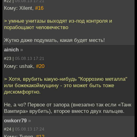
#22 |
05.08.13 17:21
Кому: Xilent,
#16
> умные унитазы выходят из-под контроля и
порабощают человечество
Жутко даже подумать, какая будет месть!
ainich
»
#23 |
05.08.13 17:21
Кому: ushak,
#20
> Хотя, врубить какую-нибудь "Коррозию металла"
или божекакоймущину - это может быть тоже
дискомфортно.
Не, а чо? Первое от запора (внезапно так если «Танк
Вампира» врубить), второе вместо двух пальцев.
owkorr79
»
#24 |
05.08.13 17:24
Кому: Тупоп,
#12