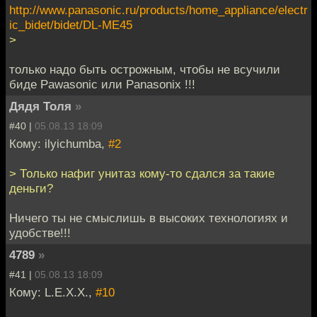
http://www.panasonic.ru/products/home_appliance/electr
ic_bidet/bidet/DL-ME45
>
только надо быть острожным, чтобы не всучили
биде Pawasonic или Panasonix !!!
Дядя Толя
»
#40 |
05.08.13 18:09
Кому: ilyichumba,
#2
> Только нафиг унитаз кому-то сдался за такие
деньги?
Ничего ты не смыслишь в высоких технологиях и
удобстве!!!
4789
»
#41 |
05.08.13 18:09
Кому: L.E.X.X.,
#10