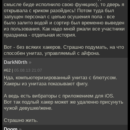
смысле биде исполнило свою функцию), то дверь я
открывала с криком разойдись! Потом туда был
запущен персонал с целью осушения пола - все
было залито водой и сортир был временно выведен
из пользования. Как надо мной ржали все участники
праздника - отдельная история.
Вот - без всяких хакеров. Страшно подумать, на что
способен унитаз, управляемый с айфона.
DarkN0rth
»
#62 |
05.08.13 21:07
Нда, компьютеризированный унитаз с блютусом.
Хакеры из унитаза показывают фигу.
А ведь есть вибраторы с приложением для iOS.
Вот так подлый хакер может же удаленно присунуть
чужой девушке/жене.
Страшно жить.
Doom
»