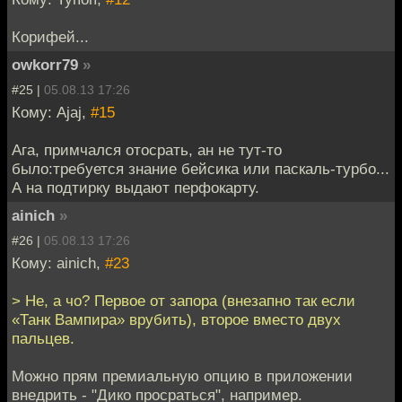
Корифей...
owkorr79
»
#25 |
05.08.13 17:26
Кому: Ajaj,
#15
Ага, примчался отосрать, ан не тут-то
было:требуется знание бейсика или паскаль-турбо...
А на подтирку выдают перфокарту.
ainich
»
#26 |
05.08.13 17:26
Кому: ainich,
#23
> Не, а чо? Первое от запора (внезапно так если
«Танк Вампира» врубить), второе вместо двух
пальцев.
Можно прям премиальную опцию в приложении
внедрить - "Дико просраться", например.