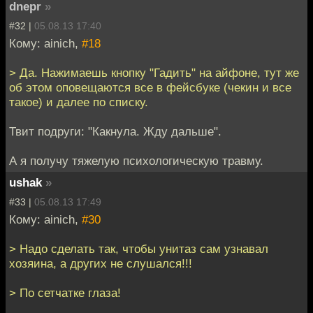
dnepr
»
#32 |
05.08.13 17:40
Кому: ainich,
#18
> Да. Нажимаешь кнопку "Гадить" на айфоне, тут же
об этом оповещаются все в фейсбуке (чекин и все
такое) и далее по списку.
Твит подруги: "Какнула. Жду дальше".
А я получу тяжелую психологическую травму.
ushak
»
#33 |
05.08.13 17:49
Кому: ainich,
#30
> Надо сделать так, чтобы унитаз сам узнавал
хозяина, а других не слушался!!!
> По сетчатке глаза!