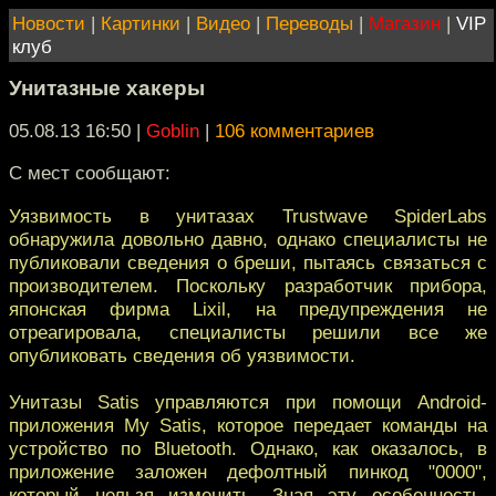
Новости
|
Картинки
|
Видео
|
Переводы
|
Магазин
|
VIP
клуб
Унитазные хакеры
05.08.13 16:50
|
Goblin
|
106 комментариев
С мест сообщают:
Уязвимость в унитазах Trustwave SpiderLabs
обнаружила довольно давно, однако специалисты не
публиковали сведения о бреши, пытаясь связаться с
производителем. Поскольку разработчик прибора,
японская фирма Lixil, на предупреждения не
отреагировала, специалисты решили все же
опубликовать сведения об уязвимости.
Унитазы Satis управляются при помощи Android-
приложения My Satis, которое передает команды на
устройство по Bluetooth. Однако, как оказалось, в
приложение заложен дефолтный пинкод "0000",
который нельзя изменить. Зная эту особенность,