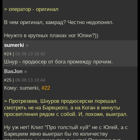
> оператор - оригинал
В чем оригинал, камрад? Честно недопонял.
Неужто в крупных планах ног Юлии?))
sumerki
»
#24 |
06.08.13 18:42
Шнур - продюсер от бога промежду прочим.
BasJon
»
#25 |
06.08.13 18:44
Кому: sumerki,
#22
> Протрезвев, Шнуров продюсерски порешал
смотреть не на Барецкого, а на Коган в минуты
просветления рядом с собой. И, похоже, выиграл.
Ну уж нет! Клип "Про толстый хуй" не с Юлей, а с
Барецким явно выиграл бы по количеству