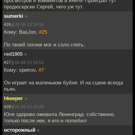
просмотров и комментов в инете! Проиграл тут
продюсерски Сергей, чего уж тут.
sumerki
»
#26 |
06.08.13 18:50
Кому: BasJon,
#25
По твоей логике мог и соло спеть.
red1905
»
#27 |
06.08.13 18:50
Кому: spetrov,
#7
Он играет на маленьком бубне. И на сцене всегда
пьян.
hkeeper
»
#28 |
06.08.13 19:00
Юля здорово оживила Ленинград- собственно,
только после нее, я его и полюбил
осторожный
»