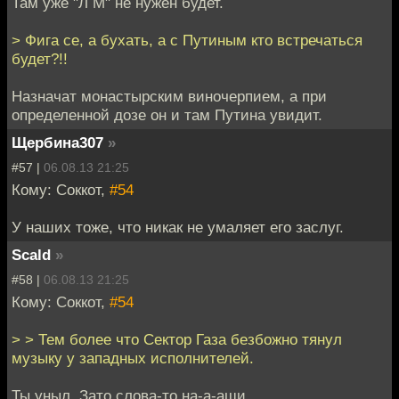
Там уже "Л М" не нужен будет.
> Фига се, а бухать, а с Путиным кто встречаться
будет?!!
Назначат монастырским виночерпием, а при
определенной дозе он и там Путина увидит.
Щербина307
»
#57 |
06.08.13 21:25
Кому: Соккот,
#54
У наших тоже, что никак не умаляет его заслуг.
Scald
»
#58 |
06.08.13 21:25
Кому: Соккот,
#54
> > Тем более что Сектор Газа безбожно тянул
музыку у западных исполнителей.
Ты уныл. Зато слова-то на-а-аши.