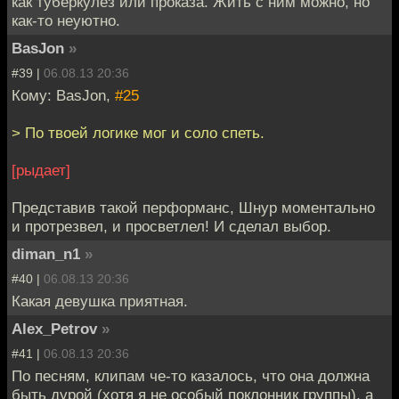
как туберкулёз или проказа. Жить с ним можно, но
как-то неуютно.
BasJon
»
#39 |
06.08.13 20:36
Кому: BasJon,
#25
> По твоей логике мог и соло спеть.
[рыдает]
Представив такой перформанс, Шнур моментально
и протрезвел, и просветлел! И сделал выбор.
diman_n1
»
#40 |
06.08.13 20:36
Какая девушка приятная.
Alex_Petrov
»
#41 |
06.08.13 20:36
По песням, клипам че-то казалось, что она должна
быть дурой (хотя я не особый поклонник группы), а