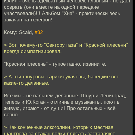
Юлия - очень адекватный человек, Главный - не даст
соврать (они вместе на одной передаче
участвовали)!!! Альбом "Хна" - практически весь
закачан на телефон!
Кому: Scald,
#32
> Вот почему-то "Сектору газа" и "Красной плесени"
всегда симпатизировал.
"Красная плесень" - тупое гавно, извините.
> А эти шнуровы, гарикисукачёвы, барецкие все
какие-то деланные.
Все мы - не пальцем деланные. Шнур и Ленинград,
теперь и Ю.Коган - отличные музыканты, поют в
живую, играют - от души! Про остальных - всё
верно.
> Как конченные алкоголики, которых местная
шантропа за стакан водки плясать заставляют.