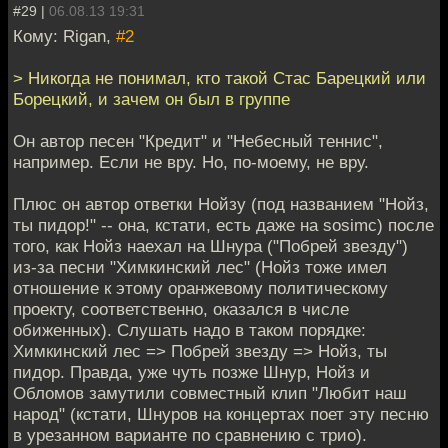
#29 |
06.08.13 19:31
Кому: Rigan,
#2
> Никогда не понимал, кто такой Стас Барецкий или
Борецкий, и зачем он был в группе
Он автор песен "Кредит" и "Небесный теннис",
например. Если не вру. Но, по-моему, не вру.
Плюс он автор ответки Нойзу (под названием "Нойз,
ты пидор!" -- она, кстати, есть даже на sosimc) после
того, как Нойз наехал на Шнура ("Побрей звезду")
из-за песни "Химкинский лес" (Нойз тоже имел
отношение к этому оранжевому политическому
проекту, соответственно, оказался в числе
обиженных). Слушать надо в таком порядке:
Химкинский лес => Побрей звезду => Нойз, ты
пидор. Правда, уже чуть позже Шнур, Нойз и
Обломов замутили совместный клип "Любит наш
народ" (кстати, Шнуров на концертах поет эту песню
в урезанном варианте по сравнению с трио).