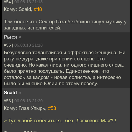
#54 |
06.08.13 21:18
Кому: Scald,
#48
Тем более что Сектор Газа безбожно тянул музыку у
западных исполнителей.
Рыся
»
#55 |
06.08.13 21:18
Безусловно талантливая и эффектная женщина. Ни
разу не дура, даже при пении со сцены это
очевидно. Но какая лиса, ни одного лишнего слова,
было приятно послушать. Единственное, что
осталось за кадром - новая солистка, а интересно
было бы мнение Юлии по этому поводу.
Scald
»
#56 |
06.08.13 21:20
Кому: Глав Упырь,
#53
> Тут любой взбеситься.. без "Ласкового Мая"!!!