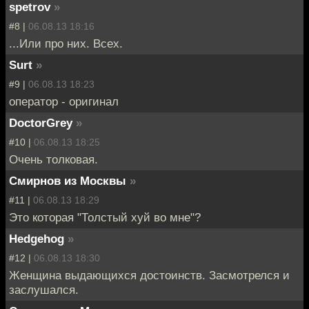
spetrov
»
#8 |
06.08.13 18:16
...Или про них. Всех.
Surt
»
#9 |
06.08.13 18:23
оператор - оригинал
DoctorGrey
»
#10 |
06.08.13 18:25
Очень толковая.
Смирнов из Москвы
»
#11 |
06.08.13 18:29
Это которая "Толстый хуй во мне"?
Hedgehog
»
#12 |
06.08.13 18:30
Женщина выдающихся достоинств. Засмотрелся и
заслушался.