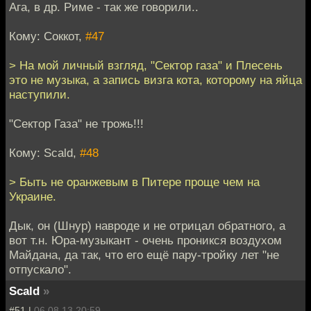
Ага, в др. Риме - так же говорили..
Кому: Соккот,
#47
> На мой личный взгляд, "Сектор газа" и Плесень
это не музыка, а запись визга кота, которому на яйца
наступили.
"Сектор Газа" не трожь!!!
Кому: Scald,
#48
> Быть не оранжевым в Питере проще чем на
Украине.
Дык, он (Шнур) навроде и не отрицал обратного, а
вот т.н. Юра-музыкант - очень проникся воздухом
Майдана, да так, что его ещё пару-тройку лет "не
отпускало".
Scald
»
#51 |
06.08.13 20:59