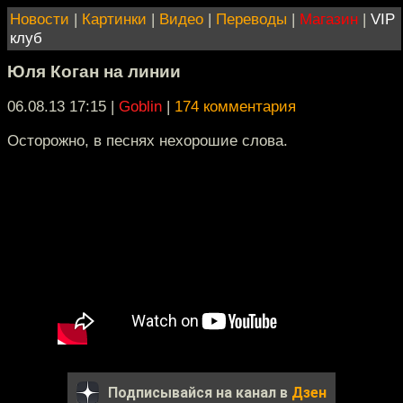
Новости
|
Картинки
|
Видео
|
Переводы
|
Магазин
|
VIP
клуб
Юля Коган на линии
06.08.13 17:15
|
Goblin
|
174 комментария
Осторожно, в песнях нехорошие слова.
Подписывайся на канал в
Дзен