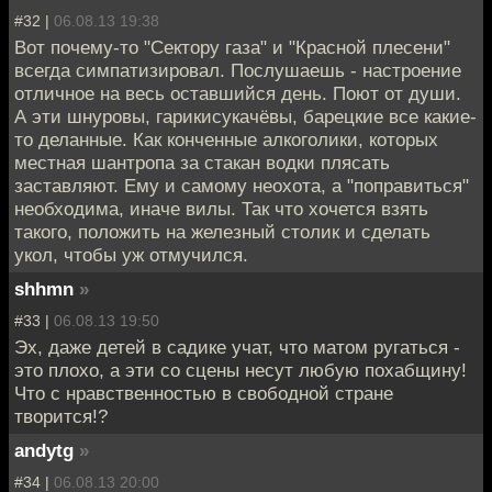
#32 |
06.08.13 19:38
Вот почему-то "Сектору газа" и "Красной плесени"
всегда симпатизировал. Послушаешь - настроение
отличное на весь оставшийся день. Поют от души.
А эти шнуровы, гарикисукачёвы, барецкие все какие-
то деланные. Как конченные алкоголики, которых
местная шантропа за стакан водки плясать
заставляют. Ему и самому неохота, а "поправиться"
необходима, иначе вилы. Так что хочется взять
такого, положить на железный столик и сделать
укол, чтобы уж отмучился.
shhmn
»
#33 |
06.08.13 19:50
Эх, даже детей в садике учат, что матом ругаться -
это плохо, а эти со сцены несут любую похабщину!
Что с нравственностью в свободной стране
творится!?
andytg
»
#34 |
06.08.13 20:00