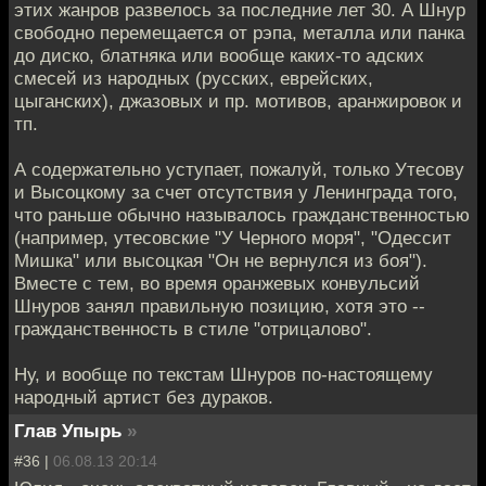
этих жанров развелось за последние лет 30. А Шнур
свободно перемещается от рэпа, металла или панка
до диско, блатняка или вообще каких-то адских
смесей из народных (русских, еврейских,
цыганских), джазовых и пр. мотивов, аранжировок и
тп.
А содержательно уступает, пожалуй, только Утесову
и Высоцкому за счет отсутствия у Ленинграда того,
что раньше обычно называлось гражданственностью
(например, утесовские "У Черного моря", "Одессит
Мишка" или высоцкая "Он не вернулся из боя").
Вместе с тем, во время оранжевых конвульсий
Шнуров занял правильную позицию, хотя это --
гражданственность в стиле "отрицалово".
Ну, и вообще по текстам Шнуров по-настоящему
народный артист без дураков.
Глав Упырь
»
#36 |
06.08.13 20:14