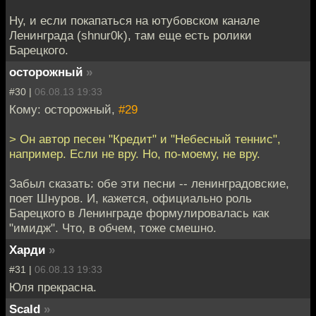
Ну, и если покапаться на ютубовском канале
Ленинграда (shnur0k), там еще есть ролики
Барецкого.
осторожный
»
#30 |
06.08.13 19:33
Кому: осторожный,
#29
> Он автор песен "Кредит" и "Небесный теннис",
например. Если не вру. Но, по-моему, не вру.
Забыл сказать: обе эти песни -- ленинградовские,
поет Шнуров. И, кажется, официально роль
Барецкого в Ленинграде формулировалась как
"имидж". Что, в обчем, тоже смешно.
Харди
»
#31 |
06.08.13 19:33
Юля прекрасна.
Scald
»