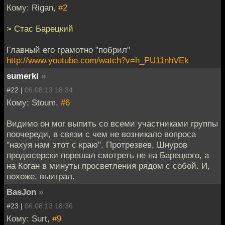
Кому: Rigan,
#2
> Стас Барецкий
Главный его грамотно "побрил"
http://www.youtube.com/watch?v=h_PU11nhVEk
sumerki
»
#22 |
06.08.13 18:34
Кому: Stoum,
#6
Видимо он мог выпить со всеми участниками группы
поочереди, в связи с чем не возникало вопроса
"нахуя нам этот с краю". Протрезвев, Шнуров
продюсерски порешал смотреть не на Барецкого, а
на Коган в минуты просветления рядом с собой. И,
похоже, выиграл.
BasJon
»
#23 |
06.08.13 18:36
Кому: Surt,
#9