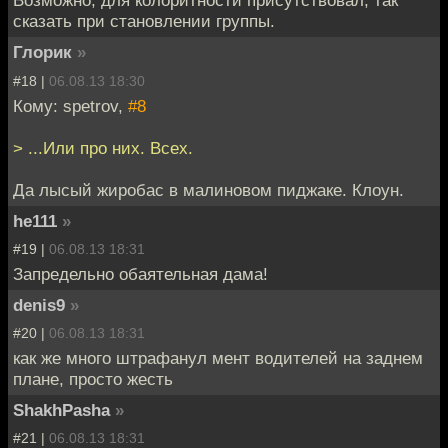
Возможно, для колоритности присутствовал, так
сказать при становлении группы.
Глорик
»
#18 |
06.08.13 18:30
Кому: spetrov,
#8
> ...Или про них. Всех.
Да лысый жиробас в малиновом пиджаке. Клоун.
he111
»
#19 |
06.08.13 18:31
Запредельно обаятельная дама!
denis9
»
#20 |
06.08.13 18:31
как же много штрафанул мент водителей на заднем
плане, просто жесть
ShakhPasha
»
#21 |
06.08.13 18:31