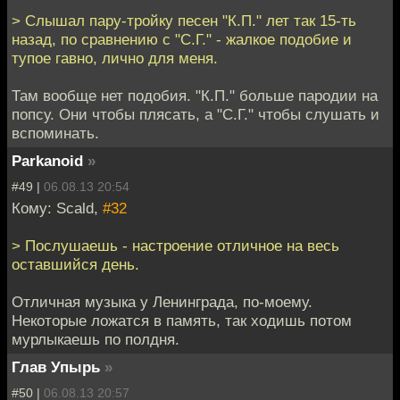
> Слышал пару-тройку песен "К.П." лет так 15-ть
назад, по сравнению с "С.Г." - жалкое подобие и
тупое гавно, лично для меня.
Там вообще нет подобия. "К.П." больше пародии на
попсу. Они чтобы плясать, а "С.Г." чтобы слушать и
вспоминать.
Parkanoid
»
#49 |
06.08.13 20:54
Кому: Scald,
#32
> Послушаешь - настроение отличное на весь
оставшийся день.
Отличная музыка у Ленинграда, по-моему.
Некоторые ложатся в память, так ходишь потом
мурлыкаешь по полдня.
Глав Упырь
»
#50 |
06.08.13 20:57