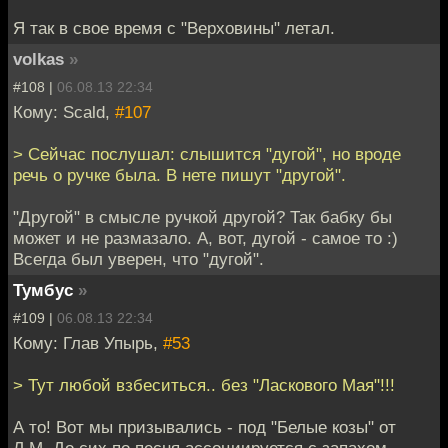
Я так в свое время с "Верховины" летал.
volkas
»
#108 |
06.08.13 22:34
Кому: Scald,
#107
> Сейчас послушал: слышится "дугой", но вроде
речь о ручке была. В нете пишут "другой".
"Другой" в смысле ручкой другой? Так бабку бы
может и не размазало. А, вот, дугой - самое то :)
Всегда был уверен, что "дугой".
Тумбус
»
#109 |
06.08.13 22:34
Кому: Глав Упырь,
#53
> Тут любой взбеситься.. без "Ласкового Мая"!!!
А то! Вот мы призывались - под "Белые козы" от
Л.М. До сих по песня ассоциируется с запахом