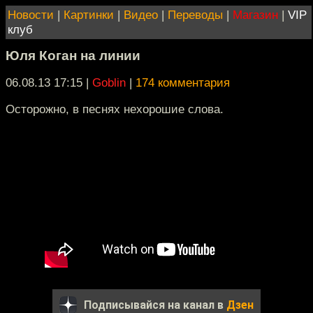
Новости
|
Картинки
|
Видео
|
Переводы
|
Магазин
|
VIP
клуб
Юля Коган на линии
06.08.13 17:15
|
Goblin
|
174 комментария
Осторожно, в песнях нехорошие слова.
Подписывайся на канал в
Дзен