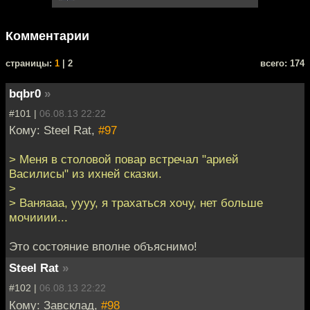
Комментарии
cтраницы:
1
| 2
всего: 174
bqbr0
»
#101 |
06.08.13 22:22
Кому: Steel Rat,
#97
> Меня в столовой повар встречал "арией
Василисы" из ихней сказки.
>
> Ваняааа, уууу, я трахаться хочу, нет больше
мочииии...
Это состояние вполне объяснимо!
Steel Rat
»
#102 |
06.08.13 22:22
Кому: Завсклад,
#98