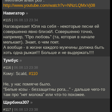
"Миллион алых роз".
http://www.youtube.com/watch?v=NNzLQMxVj08
Навигатор
»
#115 |
06.08.13 23:34
Наговаривает Юля на себя - некоторые песни ей
совершенно явно близкИ. Совершенно точно,
например, "Про любовь" (та, которая в начале
мелькает). Знает, о чем поет.
А вообще - в жизни каждого мужчины должна быть
хоть одна рыжая!!! Больше и не выдержать!!!!
Тумбус
»
#116 |
06.08.13 23:38
Кому: Scald,
#110
Не, у нас помягче было.
"Белые козы - беззащитны рога..." - дальше чего-то
там про "нет молока" или что-то похожее.
Щербина307
»
#117 |
06.08.13 23:38