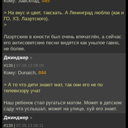
Кому: Завсклад,
#85
> На вкус и цвет, такскать. А Ленинград люблю (как и
ГО, ХЗ, Лаэртского).
>
Лаэртским в юности был очень впечатлён, а сейчас
его антисоветские песни видятся как унылое гавно,
не более.
Джинджер
»
#138 |
07.08.13 08:09
Кому: Dunaich,
#44
> А то что дети знают мат, так они его не по
телевизору учат
Наш ребенок стал ругаться матом. Может в детском
саду что услышал, может на улице, хуй его знает.
Джинджер
»
#139 |
07.08.13 08:11