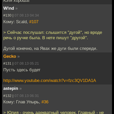
Юля хороша!
W!nd
»
#130 |
07.08.13 04:34
Кому: Scald,
#107
> Сейчас послушал: слышится "дугой", но вроде
речь о ручке была. В нете пишут "другой".
Дугой конечно, на Явах же дуги были спереди.
Gecko
»
#131 |
07.08.13 05:21
Пусть здесь будет
http://www.youtube.com/watch?v=fzc3QV1DA1A
astepin
»
#132 |
07.08.13 06:31
Кому: Глав Упырь,
#36
> Юлия - очень адекватный человек, Главный - не