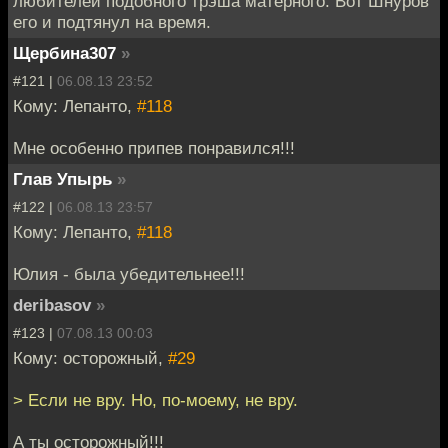
любителей подобного трэша матерного. Вот Шнуров
его и подтянул на время.
Щербина307
»
#121 |
06.08.13 23:52
Кому: Лепанто,
#118
Мне особенно припев понравился!!!
Глав Упырь
»
#122 |
06.08.13 23:57
Кому: Лепанто,
#118
Юлия - была убедительнее!!!
deribasov
»
#123 |
07.08.13 00:03
Кому: осторожный,
#29
> Если не вру. Но, по-моему, не вру.
А ты осторожный!!!