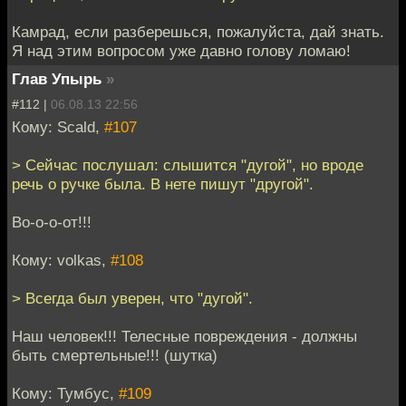
Камрад, если разберешься, пожалуйста, дай знать.
Я над этим вопросом уже давно голову ломаю!
Глав Упырь
»
#112 |
06.08.13 22:56
Кому: Scald,
#107
> Сейчас послушал: слышится "дугой", но вроде
речь о ручке была. В нете пишут "другой".
Во-о-о-от!!!
Кому: volkas,
#108
> Всегда был уверен, что "дугой".
Наш человек!!! Телесные повреждения - должны
быть смертельные!!! (шутка)
Кому: Тумбус,
#109