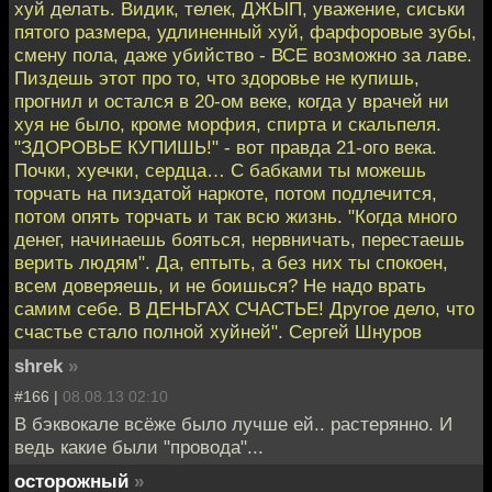
хуй делать. Видик, телек, ДЖЫП, уважение, сиськи
пятого размера, удлиненный хуй, фарфоровые зубы,
смену пола, даже убийство - ВСЕ возможно за лаве.
Пиздешь этот про то, что здоровье не купишь,
прогнил и остался в 20-ом веке, когда у врачей ни
хуя не было, кроме морфия, спирта и скальпеля.
"ЗДОРОВЬЕ КУПИШЬ!" - вот правда 21-ого века.
Почки, хуечки, сердца… С бабками ты можешь
торчать на пиздатой наркоте, потом подлечится,
потом опять торчать и так всю жизнь. "Когда много
денег, начинаешь бояться, нервничать, перестаешь
верить людям". Да, ептыть, а без них ты спокоен,
всем доверяешь, и не боишься? Не надо врать
самим себе. В ДЕНЬГАХ СЧАСТЬЕ! Другое дело, что
счастье стало полной хуйней". Сергей Шнуров
shrek
»
#166 |
08.08.13 02:10
В бэквокале всёже было лучше ей.. растерянно. И
ведь какие были "провода"...
осторожный
»