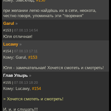
Кому: Завсклад,
#150
при желании легко найдёшь их в сети, неохота,
честно говоря, упоминать эти "творения"
Garul
»
#153 |
07.08.13 14:54
Юля отличная!
Lucawy
»
#154 |
07.08.13 17:11
Кому: Garul,
#153
Юля - замечательная! Хочется смотеть и смотреть!
Глав Упырь
»
#155 |
07.08.13 18:20
Кому: Lucawy,
#154
> Хочется смотеть и смотреть!
И, и, и слушать!!!