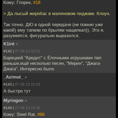
Кому: Глорик,
#18
> Да лысый жиробас в малиновом пиджаке. Клоун.
Так точно. ДЮ в одной передаче (не помню уже
какой) ему тапком по брылям нащелкал)). Это я,
разумеется, фигурально выразился.
K1int
»
#142 |
07.08.13 10:21
Барецкий "Кредит" с Ёлочными игрушками пел
раньше,ещё несколько песен, "Мерин", "Джага-
Джага". Интересно было
_Azimut_
»
#143 |
07.08.13 10:23
А быстро тут
Myriogon
»
#144 |
07.08.13 10:30
Кому: Steel Rat,
#66