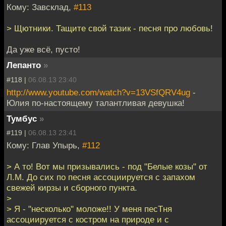
Кому: Завсклад,
#113
> Щютники. Тащите свой тазик - песня про любовь!
Да уже всё, пусто!
Лепанто
»
#118 |
06.08.13 23:40
http://www.youtube.com/watch?v=13VSfQRV4ug
-
Юлия по-настоящему талантливая девушка!
Тумбус
»
#119 |
06.08.13 23:41
Кому: Глав Упырь,
#112
> А то! Вот мы призывались - под "Белые козы" от
Л.М. До сих по песня ассоциируется с запахом
свежей кирзы и сборного пункта.
>
> Я - "несколько" моложе!! У меня песТня
ассоциируется с костром на природе и с