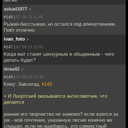
askad1977
»
#146 |
07.08.13 11:40
Рыжая-бесстыжая, но остался под впечатлением.
Поёт отлично.
ivan_foto
»
#147 |
07.08.13 11:50
Когда мат станет цензурным и обыденным - чего
делать будет?
dvaa42
»
#148 |
07.08.13 12:46
Кому: Завсклад,
#145
> И Лаэртский оказывается антисоветчик, что
делается
раннее его творчество не знакомо? если взялся за
ум - моё почтение, указанную песню конечно же
слышал, если не ошибаюсь, это совместный