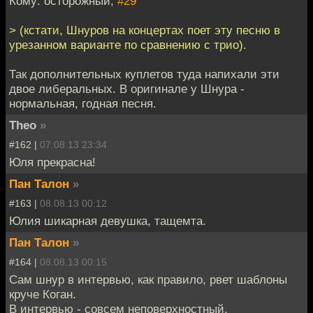
Кому: осторожный,
#29
> (кстати, Шнуров на концертах поет эту песню в
урезанном варианте по сравнению с трио).
Так дополнительных куплетов туда напихали эти
двое либеральных. В оригинале у Шнура -
нормальная, годная песня.
Theo
»
#162 |
07.08.13 23:34
Юля прекрасна!
Пан Талон
»
#163 |
08.08.13 00:12
Юлия шикарная девушка, тащемта.
Пан Талон
»
#164 |
08.08.13 00:15
Сам шнур в интервью, как правило, рвет шаблоны
круче Коган.
В интервью - совсем неповерхностный,