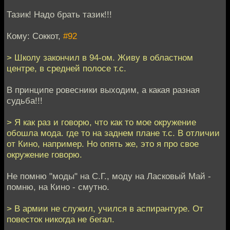
Тазик! Надо брать тазик!!!
Кому: Соккот,
#92
> Школу закончил в 94-ом. Живу в областном
центре, в средней полосе т.с.
В принципе ровесники выходим, а какая разная
судьба!!!
> Я как раз и говорю, что как то мое окружение
обошла мода. где то на заднем плане т.с. В отличии
от Кино, например. Но опять же, это я про свое
окружение говорю.
Не помню "моды" на С.Г., моду на Ласковый Май -
помню, на Кино - смутно.
> В армии не служил, учился в аспирантуре. От
повесток никогда не бегал.