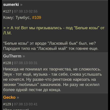
sumerki
»
#127 |
07.08.13 02:55
Кому: Тумбус,
#109
> > А то! Вот мы призывались - под "Белые козы" от
Л.М.
"Белые козы" эт вроде "Ласковый бык" был, не?
Пародия типо на "Ласковый май" ток говнее еще.
GuTherm
»
#128 |
07.08.13 03:31
Никогда не понимал их творчества, не сложилось.
Звук - тот ещё, музыка - так себе, снова услышать
не хочется. Ну разве-что рингтонов нарезать на
звонки "любимых" заказчиков. Ни разу не осилил
более одной пестни до конца.
Gecko
»
#129 |
07.08.13 03:41