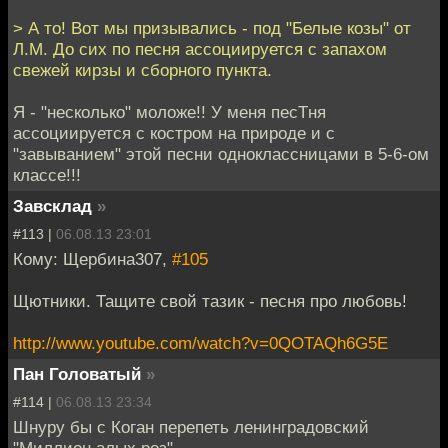
> А то! Вот мы призывались - под "Белые козы" от
Л.М. До сих по песня ассоциируется с запахом
свежей кирзы и сборного пункта.
Я - "несколько" моложе!! У меня песТня
ассоциируется с костром на природе и с
"завыванием" этой песни одноклассницами в 5-6-ом
классе!!!
Завсклад
»
#113 |
06.08.13 23:01
Кому: Щербина307,
#105
Щютники. Тащите свой тазик - песня про любовь!
http://www.youtube.com/watch?v=0QOTAQh6G5E
Пан Головатый
»
#114 |
06.08.13 23:34
Шнуру бы с Коган перепеть ленинградовский