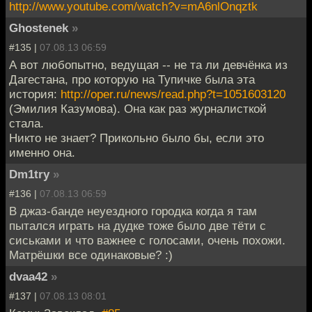
http://www.youtube.com/watch?v=mA6nlOnqztk
Ghostenek
»
#135 |
07.08.13 06:59
А вот любопытно, ведущая -- не та ли девчёнка из
Дагестана, про которую на Тупичке была эта
история:
http://oper.ru/news/read.php?t=1051603120
(Эмилия Казумова). Она как раз журналисткой
стала.
Никто не знает? Прикольно было бы, если это
именно она.
Dm1try
»
#136 |
07.08.13 06:59
В джаз-банде неуездного городка когда я там
пытался играть на дудке тоже было две тёти с
сиськами и что важнее с голосами, очень похожи.
Матрёшки все одинаковые? :)
dvaa42
»
#137 |
07.08.13 08:01