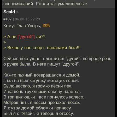
воспоминаний. Ржали как умалишенные.
Scald
»
#107 |
06.08.13 22:29
Кому: Глав Упырь,
#95
> А не
["дугой"]
ли?!
>
> Вечно у нас спор с пацанами был!!!
Сейчас послушал: слышится "дугой", но вроде речь
о ручке была. В нете пишут "другой".
Как-то пьяный возвращался я домой.
Гнал на всю катушку мотоцикл свой.
Было весело, я громко песни пел.
И на пень трухлявый спьяну налетел.
В три вилюшки , все погнулось колесо.
Метров пять я носом пропахал песок.
Я к утру домой обломки принесу.
Был я с "Явой", а теперь я отсосу.