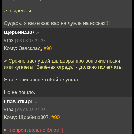
> шыдевры
Сударь, я вызываю вас на дуэль на носках!!!
Щербина307
»
#103 |
06.08.13 22:23
Кому: Завсклад,
#98
> Срочно заслушай шыдевры про вонючие носки
или куплеты "Зелёная ограда" - должно полегчать.
Я всё описанное тобой слушал.
Но не пошло.
Глав Упырь
»
#104 |
06.08.13 22:25
Кому: Щербина307,
#90
>
[непроизвольно блюёт]