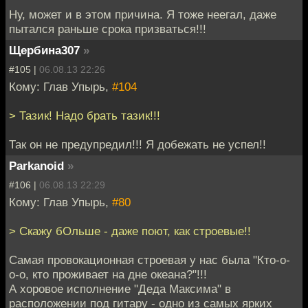
Ну, может и в этом причина. Я тоже неегал, даже
пытался раньше срока призваться!!!
Щербина307
»
#105 |
06.08.13 22:26
Кому: Глав Упырь,
#104
> Тазик! Надо брать тазик!!!
Так он не предупредил!!! Я добежать не успел!!
Parkanoid
»
#106 |
06.08.13 22:29
Кому: Глав Упырь,
#80
> Скажу бОльше - даже поют, как строевые!!
Самая провокационная строевая у нас была "Кто-о-
о-о, кто проживает на дне океана?"!!!
А хоровое исполнение "Деда Максима" в
расположении под гитару - одно из самых ярких