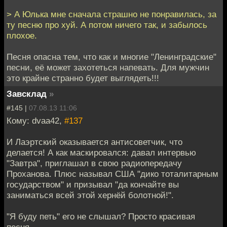
> А Юлька мне сначала страшно не понравилась, за
ту песню про хуй. А потом ничего так, и забылось
плохое.
Песня опасна тем, что как и многие "Ленинградские"
песни, её может захотеться напевать. Для мужчин
это крайне странно будет выглядеть!!!
Завсклад
»
#145 |
07.08.13 11:06
Кому: dvaa42,
#137
И Лаэртский оказывается антисоветчик, что
делается! А как маскировался: давал интервью
"Завтра", приглашал в свою радиопередачу
Проханова. Плюс называл США "дико тоталитарным
государством" и призывал "да кончайте вы
заниматься всей этой хернёй болотной!".
"Я буду петь" его не слышал? Просто красивая
песня.