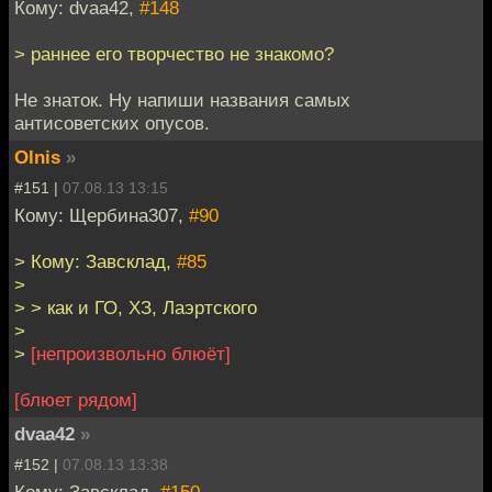
Кому: dvaa42,
#148
> раннее его творчество не знакомо?
Не знаток. Ну напиши названия самых
антисоветских опусов.
Olnis
»
#151 |
07.08.13 13:15
Кому: Щербина307,
#90
> Кому: Завсклад,
#85
>
> > как и ГО, ХЗ, Лаэртского
>
>
[непроизвольно блюёт]
[блюет рядом]
dvaa42
»
#152 |
07.08.13 13:38