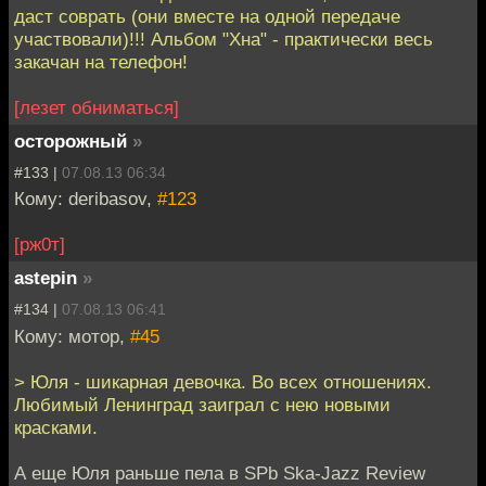
даст соврать (они вместе на одной передаче
участвовали)!!! Альбом "Хна" - практически весь
закачан на телефон!
[лезет обниматься]
осторожный
»
#133 |
07.08.13 06:34
Кому: deribasov,
#123
[рж0т]
astepin
»
#134 |
07.08.13 06:41
Кому: мотор,
#45
> Юля - шикарная девочка. Во всех отношениях.
Любимый Ленинград заиграл с нею новыми
красками.
А еще Юля раньше пела в SPb Ska-Jazz Review