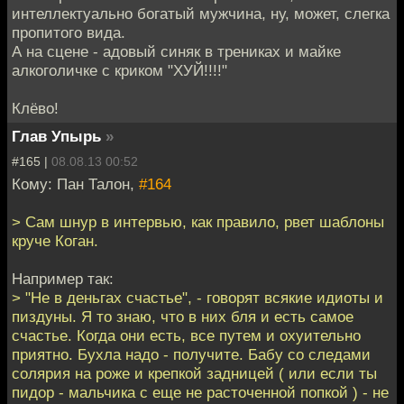
интеллектуально богатый мужчина, ну, может, слегка
пропитого вида.
А на сцене - адовый синяк в трениках и майке
алкоголичке с криком "ХУЙ!!!!"
Клёво!
Глав Упырь
»
#165 |
08.08.13 00:52
Кому: Пан Талон,
#164
> Сам шнур в интервью, как правило, рвет шаблоны
круче Коган.
Например так:
> "Не в деньгах счастье", - говорят всякие идиоты и
пиздуны. Я то знаю, что в них бля и есть самое
счастье. Когда они есть, все путем и охуительно
приятно. Бухла надо - получите. Бабу со следами
солярия на роже и крепкой задницей ( или если ты
пидор - мальчика с еще не расточенной попкой ) - не