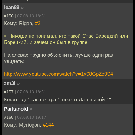
lean88
»
#156 |
07.08.13 18:51
Кому: Rigan,
#2
> Никогда не понимал, кто такой Стас Барецкий или
Борецкий, и зачем он был в группе
На словах трудно объяснить, лучше один раз
увидеть:
http://www.youtube.com/watch?v=1x98GpZc0S4
zm3i
»
#157 |
07.08.13 18:51
Коган - добрая сестра близнец Латыниной ^^
Parkanoid
»
#158 |
07.08.13 19:17
Кому: Myriogon,
#144