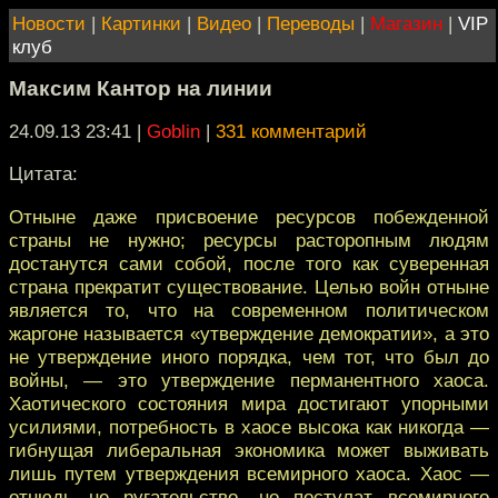
Новости
|
Картинки
|
Видео
|
Переводы
|
Магазин
|
VIP
клуб
Максим Кантор на линии
24.09.13 23:41
|
Goblin
|
331 комментарий
Цитата:
Отныне даже присвоение ресурсов побежденной
страны не нужно; ресурсы расторопным людям
достанутся сами собой, после того как суверенная
страна прекратит существование. Целью войн отныне
является то, что на современном политическом
жаргоне называется «утверждение демократии», а это
не утверждение иного порядка, чем тот, что был до
войны, — это утверждение перманентного хаоса.
Хаотического состояния мира достигают упорными
усилиями, потребность в хаосе высока как никогда —
гибнущая либеральная экономика может выживать
лишь путем утверждения всемирного хаоса. Хаос —
отнюдь не ругательство, но постулат всемирного