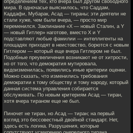
определением тех, кто вчера был другом свободного
мира. В одночасье выяснилось, что Саддам,
Каддафи, Мубарак, Асад — тираны; эти деятели не
стали хуже, чем были вчера, — просто мир
переменился. Заклинание «Х — новый Сталин, а Y
— новый Гитлер» наготове, вместо X и Y
подставляют любые фамилии — интеллигенты на
площадях приходят в неистовство, борются с новым
Гитлером — который еще вчера Гитлером не был.
Подобные преувеличения возникают не от хитрости,
но от того, что демократия мутировала,
видоизменилась, появились иные критерии оценки.
Можно сказать, что изменились требования
демократии к тому обществу и тому народу, который
данная система управления собирается
обслуживать. По новым критериям Асад — тиран,
хотя вчера тираном еще не был.
Пиночет не тиран, но Асад — тиран; на первый
взгляд это бессовестный двойной стандарт. Нет,
здесь есть логика. Разрушения, которые
сопутствуют усмирению очередного тирана,