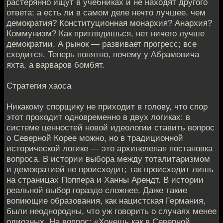
растерянно ищут в учебниках и не находят другого
ответа: а есть ли в самом деле нечто лучшее, чем
демократия? Конституционная монархия? Анархия?
Коммунизм? Как приглядишься, нет ничего лучше
демократии. А рынок — развивает прогресс; все
сходится. Теперь понятно, почему у Абрамовича
яхта, а варваров бомбят.
Стратегия хаоса
Никакому спорщику не приходит в голову, что спор
этот проходит одновременно в двух логиках: в
системе ценностей новой идеологии ставить вопрос
о Северной Корее можно, но в традиционной
исторической логике — это архинелепая постановка
вопроса. В истории выбора между тоталитаризмом
и демократией не происходит; так происходит лишь
на страницах Поппера и Ханны Арендт. В истории
реальной выбор гораздо сложнее. Даже такие
вопиющие образования, как нацистская Германия,
были неоднородны, что уж говорить о случаях менее
одиозных. На вопрос: «Хочешь как в Северной