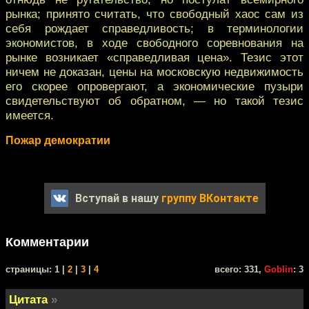
рынка; принято считать, что свободный хаос сам из
себя рождает справедливость; в терминологии
экономистов, в ходе свободного соревнования на
рынке возникает «справедливая цена». Тезис этот
ничем не доказан, цены на московскую недвижимость
его скорее опровергают, а экономические пузыри
свидетельствуют об обратном, — но такой тезис
имеется.
Пожар демократии
Вступай в нашу
группу ВКонтакте
Комментарии
cтраницы: 1 |
2
|
3
|
4
всего: 331,
Goblin
: 3
Цитата
»