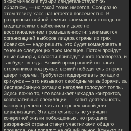
экономические пузыри свидетельствуют об
обратном, — но такой тезис имеется. Сообразно
этом тезису хаос нагнетается повсеместно. В
разоренных войной землях занимаются отнюдь не
медицинским снабжением и даже не
восстановлением промышленности; занимаются
организацией выборов лидера страны из трех
боевиков — надо решить, кто будет командовать в
течение следующих трех месяцев. Потом пройдут
иные выборы, к власти приведут иного головореза, и
так будет всегда. Всякий проигравший поставит
сторонников под ружье, всякий победитель откроет
двери тюрьмы. Требуется поддерживать ротацию
крикунов — это называют свободными выборами, за
бесперебойную ротацию негодяев голосуют толпы.
Здесь важно то, что возникает чехарда контрактов,
корпоративные спекуляции — кипит деятельность,
каковую решено считать перспективной для
цивилизации. Эта деятельность не улучшит
конкретной жизни побежденных, но граждане
разоренной страны станут участниками общего
процесса, они попадут на общий рынок. Кому-то из