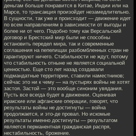
деньгам больше понравится в Китае, Индии или на
Марсе, то трансакция произойдет незамедлительно.
В сущности, так уже и происходит — движение идет
по всем направлениям в зависимости от выгоды и
более ни от чего. Подобно тому как Версальский
договор и Брестский мир были не способны
остановить передел мира, так и современные
соглашения на пепелищах разбомбленных стран не
гарантируют ничего. Стабильности не ждут, потому
что стабильность отныне не является социальной
ценностью. Еще сто лет назад создавали
подмандатные территории, ставили наместников;
сейчас это ни к чему — на пустырях войны не хотят
застоя. Застой — это вообще синоним увядания.
Пусть все всегда будет в движении. Оценивая
иракские или афганские операции, говорят, что
результаты войны не достигнуты — война
продолжается, и это-де провал. Но искомые
результаты именно достигнуты — результатом
является перманентная гражданская распря,
нестабильность, брожение.