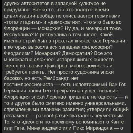
других авторитетов в западной культуре не
придумано. Важно то, что это золотое время
цивилизации вообще не описывается терминами
«тоталитаризм» и «демократия». Что это было во
Флоренции — монархия? Ну да, и монархия тоже.
Республика? И республика в том числе. Какой
именно строй был в трехстах княжествах Германии,
в которых выросла вся западная философия?
Феодализм? Монархия? Демократия? Все это
многократно сложнее: история живых обществ
ткется из тысячи факторов, многосложность и
требуется понять. Нет просто художника эпохи
барокко, но есть Рембрандт, нет
постимпрессиониста — есть неповторимый Ван Гог.
Германия эпохи Гете прекратила существование,
Флоренция эпохи Лоренцо пришла в негодность — и
то и другое было сметено именно универсальными,
спрямленными планами развития; утвердили общий
регламент — разнообразие оказалось неуместным.
То, что идеологи по-прежнему вспоминают о Канте
или Гете, Микеланджело или Пико Мирандола — о