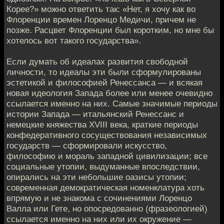
Корее?» можно ответить так: «Нет, я хочу как во
Флоренции времен Лоренцо Медичи, причем не
позже. Расцвет Флоренции был коротким, но мне бы
хотелось вот такого государства».
Если думать об идеалах развития свободной
личности, то идеалы эти были сформулированы
эстетикой и философией Ренессанса — и всякая
новая идеология Запада более или менее очевидно
ссылается именно на них. Самые значимые периоды
истории Запада — итальянский Ренессанс и
немецкие княжества XVIII века, краткие периоды
конфедеративного сосуществования независимых
государств — сформировали искусство,
философию и мораль западной цивилизации; все
социальные утопии, выдуманные впоследствии,
опирались на эти небольшие оазисы утопии;
современная демократическая номенклатура хоть
впрямую и не знакома с сочинениями Лоренцо
Валла или Гете, но опосредованно (фразеологией)
ссылается именно на них или их окружение —