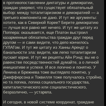
в противопоставлении диктатуры и демократии,
граждан уверяют, что существует обязательный
выбор: между тоталитаризмом и демократией — а
третьего компонента не дано. И тут же аргументы:
хотите, как в Северной Корее? Берите демократию
— лучше все равно нет ничего. И тут же цитату из
Поппера: оказывается, еще Платон выстроил
казарменные обязательства граждан друг перед
другом — и сами видите, что дело кончилось
ГУЛАГом. И тут же цитату из Ханны Арендт о
банальности зла: видите, как легко тоталитаризм
пускает корни. И тут же рецепты Айн Рэнд: вы не о
равенстве посредственностей думайте, а о личной
инициативе и успехе. И все логично и понятно. У
Ленина и Брежнева тоже выглядело понятно, у
Джефферсона и Токвилля тоже получалось стройно,
но та логика, логика социального государства,
капиталистического или социалистического,
безразлично, — устарела.
И сегодня, в новой системе координат, граждане