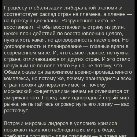
Процессу глобализации либеральной экономики
соответствует распад стран на племена, а племен —
на враждующие кланы. Разрушенное никто не
восстановит. Чтобы восстановить страну из руин,
нужен план действий по восстановлению целого,
нужна хоть какая, но договоренность населения. Но
договоренность и планирование — главные враги в
современном мире. И, что самое главное, не нужна
страна, отличающаяся от других стран. И это стало
ненужным не по воле злого Буша, не потому, что
Обама оказался заложником военно-промышленного
комплекса, но потому же, почему авангардисты всех
стран похожи до неразличимости, почему
московский концептуализм ничем не отличается от
американского. Перед нами однородный серый мир
рынка, не пытайтесь опровергнуть его логику — вас
растопчут.
Встречи мировых лидеров в условиях кризиса
поражают наивного наблюдателя: мир в беде,
требуется составить план спасения — а плана нет.