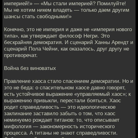
империей!» — «Мы стали империей? Помилуйте!
Мы не хотим никем владеть — только даем другим
шансы стать свободными!»
Конечно, это не империя и даже не «империя нового
типа», как утверждает философ Негри. Это
бескрайняя демократия. И сценарий Ханны Арендт и
сценарий Пола Чейни, как оказалось, друг другу не
противоречат.
Война без виноватых
Правление хаоса стало спасением демократии. Но и
это не беда: о спасительном хаосе давно говорят,
есть устойчивое выражение «управляемый хаос»; к
выражению привыкли, перестали бояться. Хаос
родит справедливость — это идеологическое
заклинание заставило забыть о том, что хаос
неминуемо рождает титанов: то, что описывает
мифология — закономерность исторического
процесса. А титаны не знают справедливости.