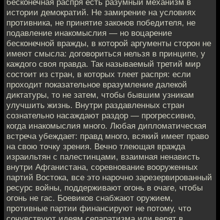
бесконечная распря есть разумный механизм в
истории демократий. Не замирение на условиях
противника, не принятие законов победителя, не
подавление инакомыслия — но воцарение
бесконечной вражды, в которой аргументы сторон не
имеют смысла: договориться нельзя в принципе, у
каждого своя правда. Так называемый третий мир
состоит из стран, в которых тлеет распря: если
проходит показательное вразумление далекой
диктатуры, то не затем, чтобы бывшим узникам
улучшить жизнь. Внутри раздавленных стран
сознательно насаждают раздор — прогрессивно,
когда инакомыслия много. Любая дипломатическая
встреча убеждает: правд много, всякий имеет право
на свою точку зрения. Вечно тлеющая вражда
израильтян с палестинцами, взаимная ненависть
внутри Афганистана, соревнование вооруженных
партий Востока, все это нарочно зарезервированный
ресурс войны, поддерживают огонь в очаге, чтобы
огонь не гас. Боевиков снабжают оружием,
противные партии финансируют не потому, что
сочувствуют идеям сепаратизма или верят в