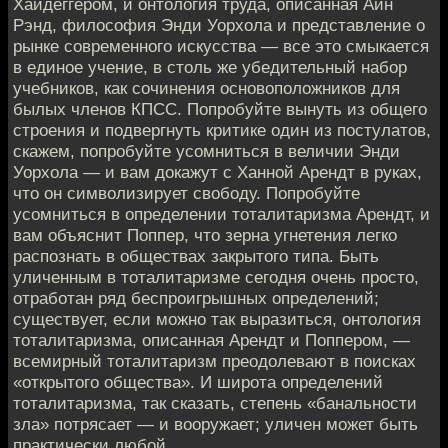
Хайдеггером, и онтология труда, описанная Айн
Рэнд, философия Энди Уорхола и представление о
рынке современного искусства — все это смыкается
в единое учение, в столь же убедительный набор
учебников, как сочинения основоположников для
былых членов КПСС. Попробуйте вынуть из общего
строения и подвергнуть критике один из постулатов,
скажем, попробуйте усомниться в величии Энди
Уорхола — и вам докажут с Ханной Арендт в руках,
что он символизирует свободу. Попробуйте
усомниться в определении тоталитаризма Арендт, и
вам объяснит Поппер, что зерна угнетения легко
распознать в обществах закрытого типа. Быть
уличенным в тоталитаризме сегодня очень просто,
отработан ряд беспроигрышных определений;
существует, если можно так выразиться, онтология
тоталитаризма, описанная Арендт и Поппером, —
всемирный тоталитаризм преодолевают в поисках
«открытого общества». И широта определений
тоталитаризма, так сказать, степень «банальности
зла» потрясает — и вооружает; уличен может быть
практически любой.