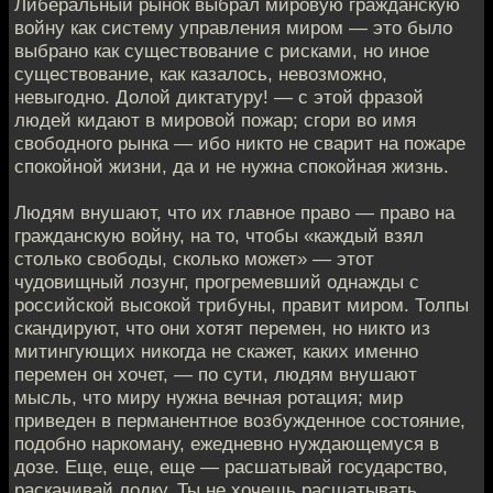
Либеральный рынок выбрал мировую гражданскую
войну как систему управления миром — это было
выбрано как существование с рисками, но иное
существование, как казалось, невозможно,
невыгодно. Долой диктатуру! — с этой фразой
людей кидают в мировой пожар; сгори во имя
свободного рынка — ибо никто не сварит на пожаре
спокойной жизни, да и не нужна спокойная жизнь.
Людям внушают, что их главное право — право на
гражданскую войну, на то, чтобы «каждый взял
столько свободы, сколько может» — этот
чудовищный лозунг, прогремевший однажды с
российской высокой трибуны, правит миром. Толпы
скандируют, что они хотят перемен, но никто из
митингующих никогда не скажет, каких именно
перемен он хочет, — по сути, людям внушают
мысль, что миру нужна вечная ротация; мир
приведен в перманентное возбужденное состояние,
подобно наркоману, ежедневно нуждающемуся в
дозе. Еще, еще, еще — расшатывай государство,
раскачивай лодку. Ты не хочешь расшатывать