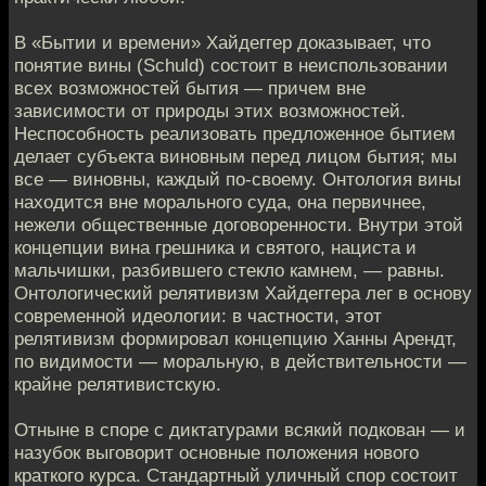
В «Бытии и времени» Хайдеггер доказывает, что
понятие вины (Sсhuld) состоит в неиспользовании
всех возможностей бытия — причем вне
зависимости от природы этих возможностей.
Неспособность реализовать предложенное бытием
делает субъекта виновным перед лицом бытия; мы
все — виновны, каждый по-своему. Онтология вины
находится вне морального суда, она первичнее,
нежели общественные договоренности. Внутри этой
концепции вина грешника и святого, нациста и
мальчишки, разбившего стекло камнем, — равны.
Онтологический релятивизм Хайдеггера лег в основу
современной идеологии: в частности, этот
релятивизм формировал концепцию Ханны Арендт,
по видимости — моральную, в действительности —
крайне релятивистскую.
Отныне в споре с диктатурами всякий подкован — и
назубок выговорит основные положения нового
краткого курса. Стандартный уличный спор состоит