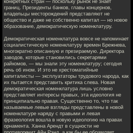
конкретных стран — поскольку рынок не знает
границ. Президенты банков, главы концернов,
владельцы месторождений представляют не
общество и даже не собственно капитал — но новое
образование, демократическую номенклатуру.
Демократическая номенклатура вовсе не напоминает
социалистическую номенклатуру времен Брежнева,
многократно описанную и презираемую. Директора
заводов, которые становились секретарями
райкомов, — мы знали эту номенклатуру; сегодня
речь об ином. И это не хрестоматийные
капиталисты — эксплуататоры трудового народа, как
их пытается представить критика слева. Новая
демократическая номенклатура лишь условно
представляет интересы правых, эта идеология не
принципиально правая. Существенно то, что так
называемые левые взгляды представлены в новой
номенклатуре наряду с правыми и левая
фразеология вошла в новую идеологию на правах
орнамента. Ханна Арендт в сущности не
противоречит Айн Рэнд, а как бы ее обрамляет,