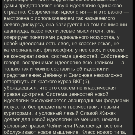
дамы представляют новую идеологию одинаково
страстно. Современная идеология — и это важно —
выстроена с использованием так называемого
левого дискурса, она базируется на том понимании
авангарда, какое несли левые мыслители, она
оперирует понятиями радикального искусства, у
новой идеологии есть своя, не классическая, не
категориальная, философия; у нее своя, и совсем
не консервативная, система ценностей. Собственно
говоря, воспринимая идеологию всю целиком — а
только так и можно составить об идеологии
представление: Дейнеку и Симонова невозможно
отторгнуть от краткого курса ВКП(б), —
убеждаешься, что это совсем не классическая
правая доктрина. Система ценностей новой
идеологии обслуживается аванградными форумами
искусств, беспредметным творчеством, левыми
кураторами, и условный левый Славой Жижек
делает для новой идеологии не меньше, нежели
условные правые Чейни или Рамсфельд: все они
обслуживают новое мышление. Класс нового типа,