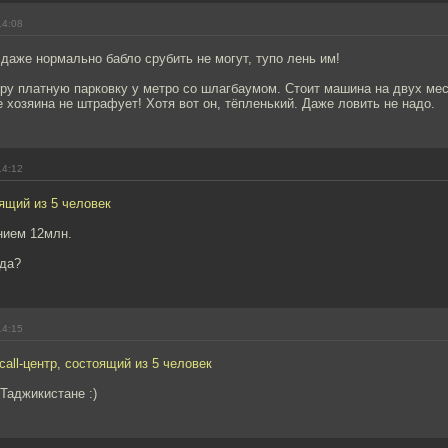
14:08
 даже нормально бабло срубить не могут, тупо лень им!
ру платную парковку у метро со шлагбаумом. Стоит машина на двух мес
е хозяина не штрафует! Хотя вот он, тёпленький. Даже ловить не надо.
14:12
оящий из 5 человек
нием 12млн.
 да?
14:15
call-центр, состоящий из 5 человек
 Таджикистане :)