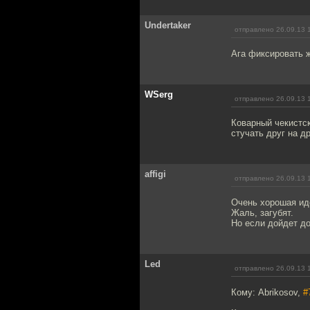
Undertaker
отправлено 26.09.13 
Ага фиксировать 
WSerg
отправлено 26.09.13 
Коварный чекистс
стучать друг на д
affigi
отправлено 26.09.13 
Очень хорошая ид
Жаль, загубят.
Но если дойдет до
Led
отправлено 26.09.13 
Кому: Abrikosov,
#