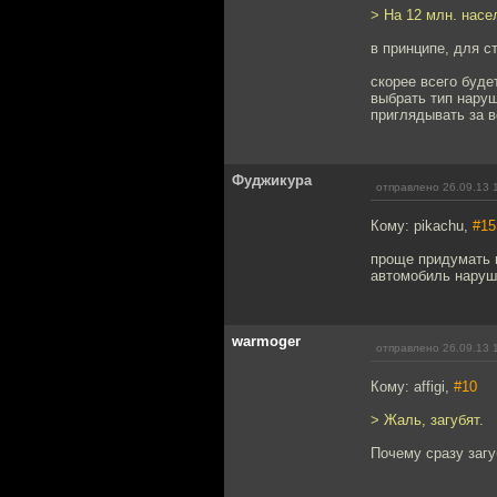
> На 12 млн. насел
в принципе, для с
скорее всего буде
выбрать тип наруш
приглядывать за 
Фуджикура
отправлено 26.09.13 
Кому: pikachu,
#15
проще придумать н
автомобиль наруш
warmoger
отправлено 26.09.13 
Кому: affigi,
#10
> Жаль, загубят.
Почему сразу загу