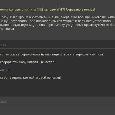
ения колцентр из пяти (!!!!) человек?!?!?! Серьезно взялись!
Сразу 150? Прошу обратить внимание, вчера еще вообще ничего не было,
не существовало - все парковались как мудаки и всех все устраивало.
витие всегда идет медленно через массу уродливых промежуточных фор
а - никак
15:26
го потока автотранспорта нужно задействовать вертолетный полк.
 координаты нарушителя - вылетел.
улетел!
квест выдать, где найти свой пепелац!
15:30