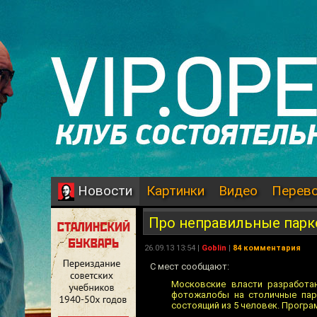
Картинки
Видео
Перев
Новости
Про неправильные парк
26.09.13 13:54 |
Goblin
|
84 комментария
С мест сообщают:
Московские власти разработа
фотожалобы на столичные парк
состоящий из 5 человек. Програм