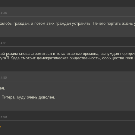
14:36
жалобы граждан, а потом этих граждан устранять. Нечего портить жизн
14:51
кий режим снова стремиться в тоталитарные времена, вынуждая порядо
руга?! Куда смотрит демократическая общественность, сообщества геев 
14:55
ея.
 Питера, буду очень доволен.
15:00
7