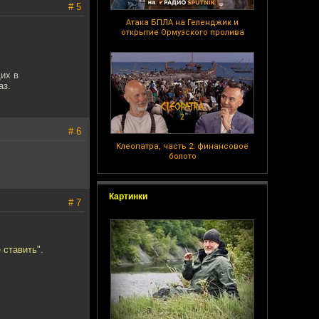
# 5
Атака БПЛА на Геленджик и
открытие Ормузского пролива
их в
аз.
# 6
Клеопатра, часть 2: финансовое
болото
Картинки
# 7
 ставить".