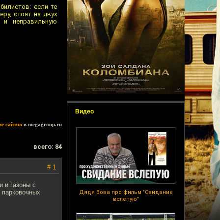
илистов: если те
ру, стоят на двух
 и неправильную
Видео
ие сайтов
в megagroup.ru
всего: 84
# 1
 и газоны с
а парковочных
Дядя Вова про фильм "Свидание
вслепую"