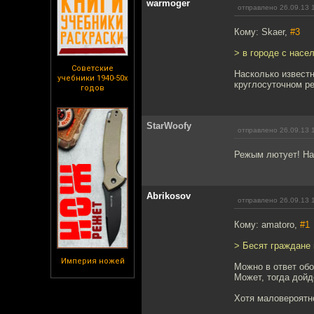
warmoger
отправлено 26.09.13 
Кому: Skaer,
#3
> в городе с насе
Советские
Насколько известн
учебники 1940-50х
круглосуточном р
годов
StarWoofy
отправлено 26.09.13 
Режым лютует! На
Abrikosov
отправлено 26.09.13 
Кому: amatoro,
#1
> Бесят граждане 
Империя ножей
Можно в ответ обо
Может, тогда дойд
Хотя маловероятн