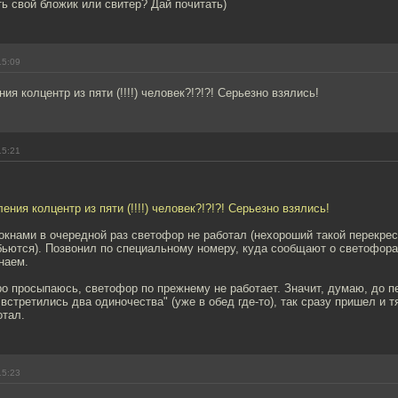
ть свой бложик или свитер? Дай почитать)
15:09
ия колцентр из пяти (!!!!) человек?!?!?! Серьезно взялись!
15:21
ения колцентр из пяти (!!!!) человек?!?!?! Серьезно взялись!
 окнами в очередной раз светофор не работал (нехороший такой перекрес
бьются). Позвонил по специальному номеру, куда сообщают о светофора
наем.
 просыпаюсь, светофор по прежнему не работает. Значит, думаю, до п
"встретились два одиночества" (уже в обед где-то), так сразу пришел и тя
отал.
15:23