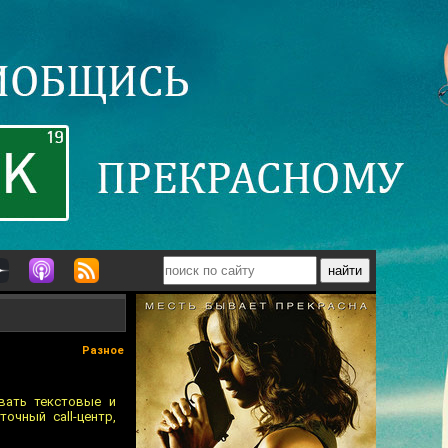
Разное
вать текстовые и
очный call-центр,