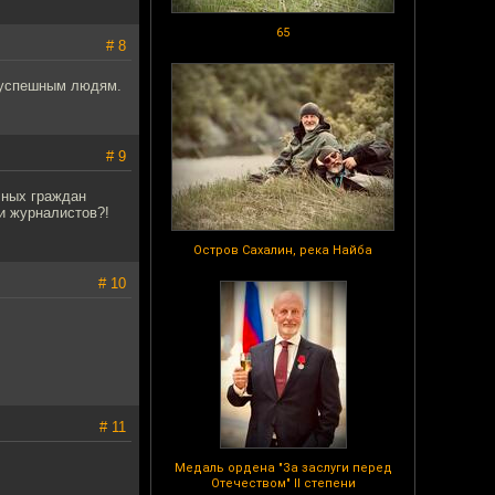
65
# 8
ь успешным людям.
# 9
чных граждан
и журналистов?!
Остров Сахалин, река Найба
# 10
# 11
Медаль ордена "За заслуги перед
Отечеством" II степени