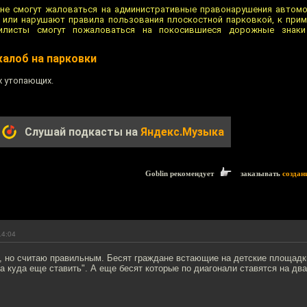
е смогут жаловаться на административные правонарушения автомоб
или нарушают правила пользования плоскостной парковкой, к приме
билисты смогут пожаловаться на покосившиеся дорожные знаки
алоб на парковки
х утопающих.
Слушай подкасты на
Яндекс.Музыка
Goblin рекомендует
заказывать
создан
14:04
, но считаю правильным. Бесят граждане встающие на детские площадки
а куда еще ставить". А еще бесят которые по диагонали ставятся на дв