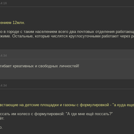
14:16
лением 12млн.
о в городе с таким населением всего два почтовых отделения работающ
ежиме. Остальные, которые числятся круглосуточными работают через р
14:34
гибает креативных и свободных личностей!
14:34
встающие на детские площадки и газоны с формулировкой - "а куда еще
ссать им колесо с формулировкой: "А где мне ещё поссать?"
ёт.
о.