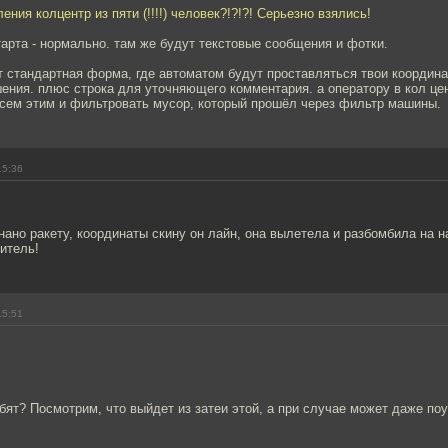
ения колцентр из пяти (!!!!) человек?!?!?! Серьезно взялись!
тарта - нормально. там же будут текстовые сообщения и фотки.
т стандартная форма, где автоматом будут проставляться твои координа
ения. плюс строка для уточняющего комментария. а оператору в кол це
всем этим и фильтровать мусор, который прошёл через фильтр машины.
15:36
ано ракету, координаты скину он лайн, она вылетела и разбомбила на н
итель!
15:51
бят? Посмотрим, что выйдет из затеи этой, а при случае может даже по