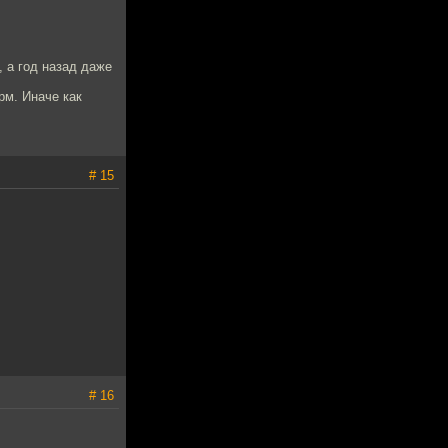
 а год назад даже
м. Иначе как
# 15
# 16