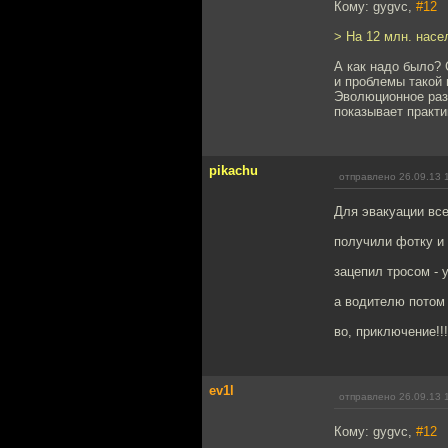
Кому: gygvc,
#12
> На 12 млн. насел
А как надо было? 
и проблемы такой 
Эволюционное раз
показывает практик
pikachu
отправлено 26.09.13 
Для эвакуации все
получили фотку и
зацепил тросом - 
а водителю потом 
во, приключение!!!
ev1l
отправлено 26.09.13 
Кому: gygvc,
#12