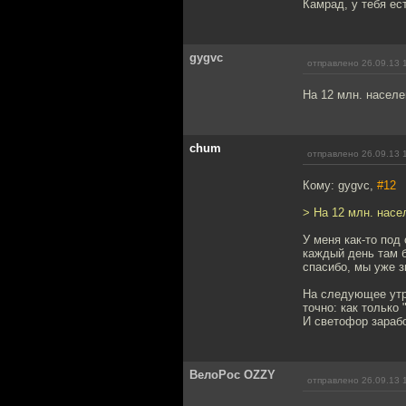
Камрад, у тебя ес
gygvc
отправлено 26.09.13 
На 12 млн. населен
chum
отправлено 26.09.13 
Кому: gygvc,
#12
> На 12 млн. насел
У меня как-то под
каждый день там 
спасибо, мы уже з
На следующее утро
точно: как только 
И светофор зараб
ВелоРос OZZY
отправлено 26.09.13 