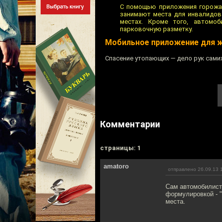
С помощью приложения горожан
занимают места для инвалидов 
местах. Кроме того, автомо
парковочную разметку.
Мобильное приложение для ж
Спасение утопающих — дело рук сами
Комментарии
cтраницы: 1
amatoro
отправлено 26.09.13 
Сам автомобилист
формулировкой - "
места.