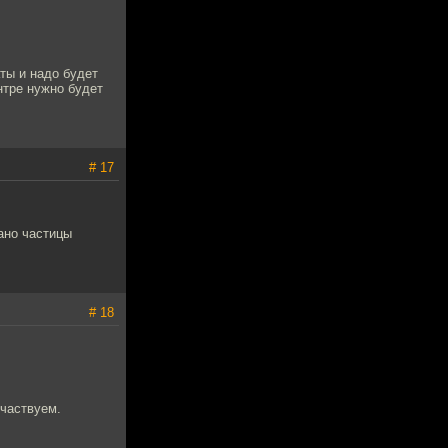
ты и надо будет
нтре нужно будет
# 17
ано частицы
# 18
участвуем.