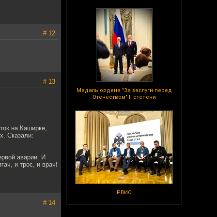
# 12
# 13
Медаль ордена "За заслуги перед
Отечеством" II степени
ток на Каширке,
х. Сказали:
ервой аварии. И
гач, и трос, и врач!
РВИО
# 14