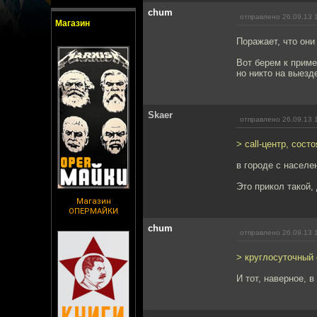
chum
отправлено 26.09.13 
Магазин
Поражает, что они
Вот берем к приме
но никто на выезд
Skaer
отправлено 26.09.13 
> call-центр, сост
в городе с населе
Это прикол такой,
Магазин
ОПЕРМАЙКИ
chum
отправлено 26.09.13 
> круглосуточный 
И тот, наверное, в