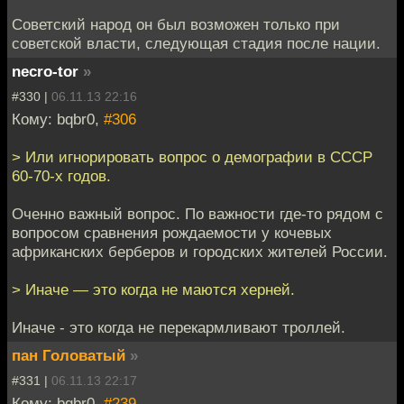
Советский народ он был возможен только при
советской власти, следующая стадия после нации.
necro-tor
»
#330 |
06.11.13 22:16
Кому: bqbr0,
#306
> Или игнорировать вопрос о демографии в СССР
60-70-х годов.
Оченно важный вопрос. По важности где-то рядом с
вопросом сравнения рождаемости у кочевых
африканских берберов и городских жителей России.
> Иначе — это когда не маются херней.
Иначе - это когда не перекармливают троллей.
пан Головатый
»
#331 |
06.11.13 22:17
Кому: bqbr0,
#239