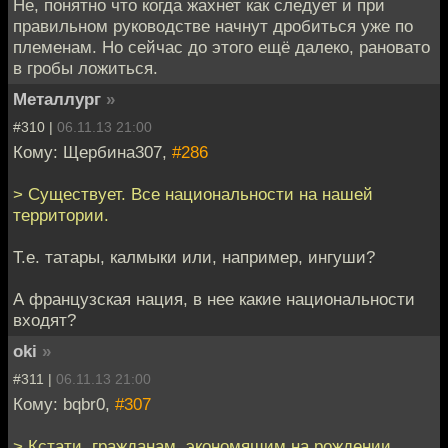
Не, понятно что когда жахнет как следует и при
правильном руководстве начнут дробиться уже по
племенам. Но сейчас до этого ещё далеко, рановато
в гробы ложиться.
Металлург
»
#310 |
06.11.13 21:00
Кому: Щербина307,
#286
> Существует. Все национальности на нашей
территории.
Т.е. татары, калмыки или, например, ингуши?
А французская нация, в нее какие национальности
входят?
oki
»
#311 |
06.11.13 21:00
Кому: bqbr0,
#307
> Кстати, гражданам, экономящим на рождении