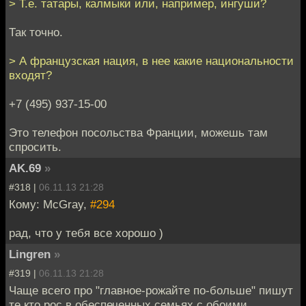
> Т.е. татары, калмыки или, например, ингуши?
Так точно.
> А французская нация, в нее какие национальности
входят?
+7 (495) 937-15-00
Это телефон посольства Франции, можешь там
спросить.
AK.69
»
#318 |
06.11.13 21:28
Кому: McGray,
#294
рад, что у тебя все хорошо )
Lingren
»
#319 |
06.11.13 21:28
Чаще всего про "главное-рожайте по-больше" пишут
те кто рос в обеспеченных семьях,с обоими