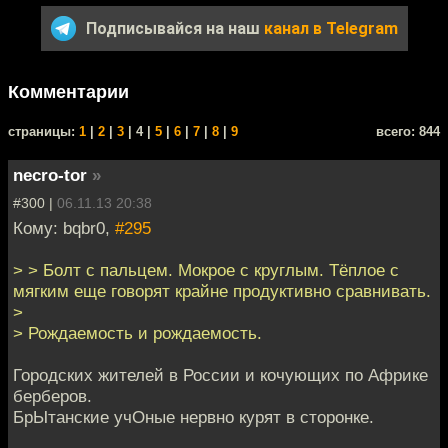
Подписывайся на наш
канал в Telegram
Комментарии
cтраницы:
1
|
2
|
3
| 4 |
5
|
6
|
7
|
8
|
9
всего: 844
necro-tor
»
#300 |
06.11.13 20:38
Кому: bqbr0,
#295
> > Болт с пальцем. Мокрое с круглым. Тёплое с
мягким еще говорят крайне продуктивно сравнивать.
>
> Рождаемость и рождаемость.
Городских жителей в России и кочующих по Африке
берберов.
БрЫтанские учОные нервно курят в сторонке.