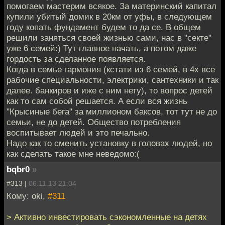
помогаем мастерим всякое. За материнский капитал
купили убитый домик в 20км от уфы, в следующем
году копать фундамент будем то да се. В общем
решили заняться своей жизнью сами, нас в "секте"
уже 6 семей:) Тут главное начать, а потом даже
гордость за сделанное появляется.
Когда в семье гармония (кстати из 6 семей, в 4х все
рабочие специальности, электрики, сантехники и так
далее. банкиров и иже с ним нету), то вопрос детей
как то сам собой решается. А если вся жизнь
"Крысиные бега" за миллионом баксов, тот тут не до
семьи, не до детей. Общество потребления
воспитывает людей и это печально.
Надо как то сменить установку в головах людей, но
как сделать такое мне неведомо:(
bqbr0
»
#313 |
06.11.13 21:04
Кому: oki,
#311
> Активно инвестировать сэкономленные на детях