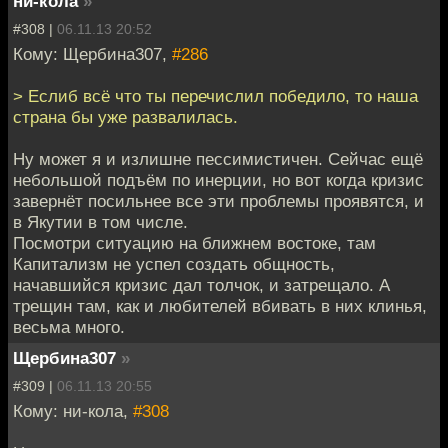
ни-кола
»
#308 |
06.11.13 20:52
Кому: Щербина307,
#286
> Еслиб всё что ты перечислил победило, то наша
страна бы уже развалилась.
Ну может я и излишне пессимистичен. Сейчас ещё
небольшой подъём по инерции, но вот когда кризис
завернёт посильнее все эти проблемы проявятся, и
в Якутии в том числе.
Посмотри ситуацию на ближнем востоке, там
Капитализм не успел создать общность,
начавшийся кризис дал толчок, и затрещало. А
трещин там, как и любителей вбивать в них клинья,
весьма много.
Щербина307
»
#309 |
06.11.13 20:55
Кому: ни-кола,
#308