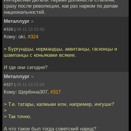
сразу после революции, как раз нарком по делам
национальностей.
Металлург
»
#326 |
06.11.13 22:00
Кому: oki,
#324
> Бургундцы, нормандцы, аквитанцы, гасконцы и
шампанцы с коньяками всякие.
И где они сегодня?
Металлург
»
#327 |
06.11.13 22:04
Кому: Щербина307,
#317
> Т.е. татары, калмыки или, например, ингуши?
>
> Так точно.
А что такое был тогда советский народ?