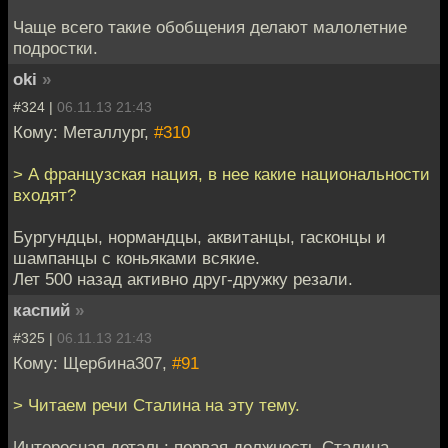
Чаще всего такие обобщения делают малолетние
подростки.
oki
»
#324 |
06.11.13 21:43
Кому: Металлург,
#310
> А французская нация, в нее какие национальности
входят?
Бургундцы, нормандцы, аквитанцы, гасконцы и
шампанцы с коньяками всякие.
Лет 500 назад активно друг-дружку резали.
каспий
»
#325 |
06.11.13 21:43
Кому: Щербина307,
#91
> Читаем речи Сталина на эту тему.
Интересная деталь: первая должность Сталина,