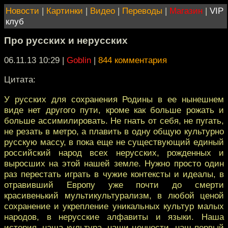
Новости
|
Картинки
|
Видео
|
Переводы
|
Магазин
|
VIP
клуб
Про русских и нерусских
06.11.13 10:29
|
Goblin
|
844 комментария
Цитата:
У русских для сохранения Родины в ее нынешнем
виде нет другого пути, кроме как больше рожать и
больше ассимилировать. Не гнать от себя, не пугать,
не резать в метро, а плавить в одну общую культурно
русскую массу, в пока еще не существующий единый
российский народ всех нерусских, рожденных и
выросших на этой нашей земле. Нужно просто один
раз перестать играть в чужие контексты и идеалы, в
отравивший Европу уже почти до смерти
красивенький мультикультурализм, в любой ценой
сохранение и укрепление уникальных культур малых
народов, в нерусские алфавиты и языки. Наша
история, наша культура, наши ценности, наш первый