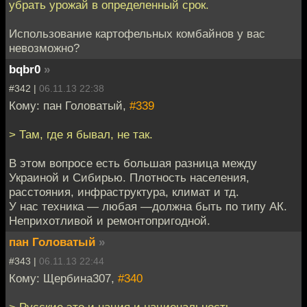
убрать урожай в определенный срок.
Использование картофельных комбайнов у вас
невозможно?
bqbr0
»
#342 |
06.11.13 22:38
Кому: пан Головатый,
#339
> Там, где я бывал, не так.
В этом вопросе есть большая разница между
Украиной и Сибирью. Плотность населения,
расстояния, инфраструктура, климат и тд.
У нас техника — любая —должна быть по типу АК.
Неприхотливой и ремонтопригодной.
пан Головатый
»
#343 |
06.11.13 22:44
Кому: Щербина307,
#340
> Русские это и нация и национальность.