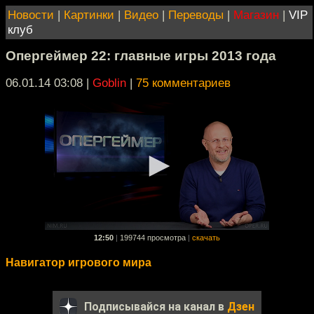
Новости
|
Картинки
|
Видео
|
Переводы
|
Магазин
|
VIP
клуб
Опергеймер 22: главные игры 2013 года
06.01.14 03:08
|
Goblin
|
75 комментариев
12:50
|
199744 просмотра
|
скачать
Навигатор игрового мира
Подписывайся на канал в
Дзен