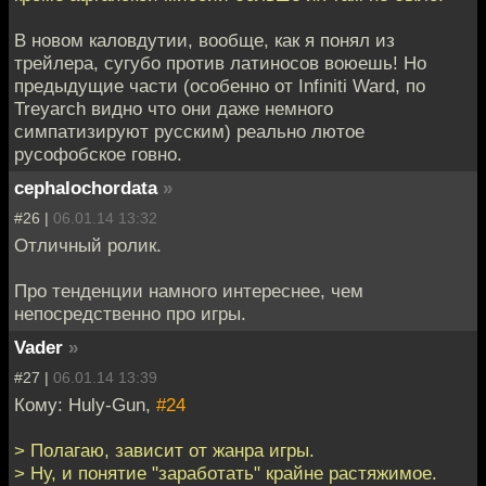
В новом каловдутии, вообще, как я понял из
трейлера, сугубо против латиносов воюешь! Но
предыдущие части (особенно от Infiniti Ward, по
Treyarch видно что они даже немного
симпатизируют русским) реально лютое
русофобское говно.
cephalochordata
»
#26 |
06.01.14 13:32
Отличный ролик.
Про тенденции намного интереснее, чем
непосредственно про игры.
Vader
»
#27 |
06.01.14 13:39
Кому: Huly-Gun,
#24
> Полагаю, зависит от жанра игры.
> Ну, и понятие "заработать" крайне растяжимое.