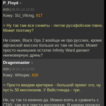
P_Floyd
»
#19 |
06.01.14 12:42
Кому: SU_VIking,
#17
> Ну так там все сюжеты - лютое русофобское говно.
Может поэтому?
Не скажи, Black Ops 2 вообще не про русских, кроме
афганской миссии больше их там не было. Может
просто нынешние остатки Infinity Ward делают
неимоверную дрянь?
Dragonmaster
»
#20 |
06.01.14 12:46
Кому: Whisper,
#10
> Просто введем критерии - большой проект это, ну
пусть 50 миллионов. У Вейстленда - три.
Не, ну так то конечно да. Можно взять и сравнить с
ГТА5, там все триста миллионов. Я наивно полагал,