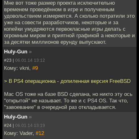
Мне вот тоже размер проекта исключительно
временем проведённом в игре и полученным
удовольствием измеряется. А сколько потратили это
уже на совести разработчиков, некоторые и за
копейки умудряются первокласные игры делать с
огромным миром и приятной графикой а некоторые и
за десятки миллионов ерунду выпускают.
Huly-Gun
»
#23 |
06.01.14 13:12
Кому: vkni,
#9
> В PS4 операционка - допиленная версия FreeBSD
Mac OS тоже на базе BSD сделана, но никто эту ось
"открытой" не называет. То же и с PS4 OS. Так что,
"завоевание" в очередной раз откладывается.
Huly-Gun
»
#24 |
06.01.14 13:19
Кому: Vader,
#12