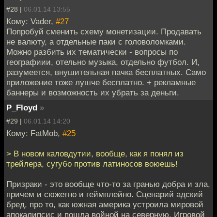
#28 |
06.01.14 13:55
Кому: Vader,
#27
Попробуй сменить схему монетизации. Продавать
не валюту, а отдельные паки с головоломками.
Можно разбить их тематически - вопросы по
географиии, отельно музыка, отдельно футбол. И,
разумеется, внушительная пачка бесплатных. Само
приложение тоже лушче бесплатно. + рекламные
баннеры и возможность их убрать за деньги.
P_Floyd
»
#29 |
06.01.14 14:20
Кому: FatMob,
#25
> В новом каловдутии, вообще, как я понял из
трейлера, сугубо против латиносов воюешь!
Призраки - это вообще что-то за гранью добра и зла,
причем и сюжетно и геймплейно. Сценарий адский
бред, про то, как южная америка устроила мировой
апокалипсис и пошла войной на северную. Игровой