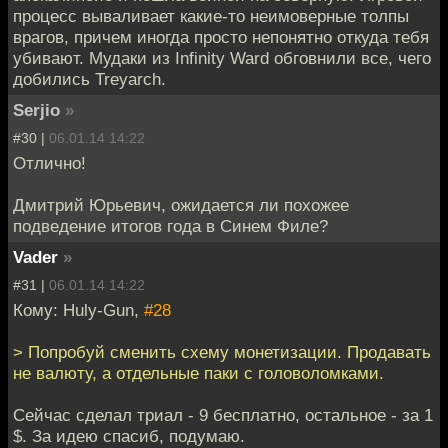
процесс вываливает какие-то неимоверные толпы
врагов, причем иногда просто непонятно откуда тебя
убивают. Мудаки из Infinity Ward обговнили все, чего
добились Treyarch.
Serjio
»
#30 |
06.01.14 14:22
Отлично!
Дмитрий Юрьевич, ожидается ли похожее
подведение итогов года в Синем Филе?
Vader
»
#31 |
06.01.14 14:22
Кому: Huly-Gun,
#28
> Попробуй сменить схему монетизации. Продавать
не валюту, а отдельные паки с головоломками.
Сейчас сделал триал - 9 бесплатно, остальное - за 1
$. За идею спасиб, подумаю.