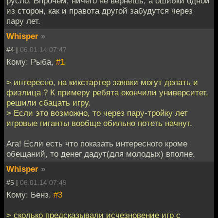
русло. Впрочем, ничего не вернёшь, а ошибки одной
из сторон, как и правота другой забудутся через
пару лет.
Whisper
»
#4 |
06.01.14 07:47
Кому: Рыбa,
#1
> интересно, на кикстартер заявки могут делать и
физлица ? К примеру ребята окончили университет,
решили сбацать игру.
> Если это возможно, то через пару-тройку лет
игровые гиганты вообще обильно потеть начнут.
Ага! Если есть что показать интересного кроме
обещаний, то денег дадут(для молодых) вполне.
Whisper
»
#5 |
06.01.14 07:49
Кому: Бенз,
#3
> сколько предсказывали исчезновение игр с