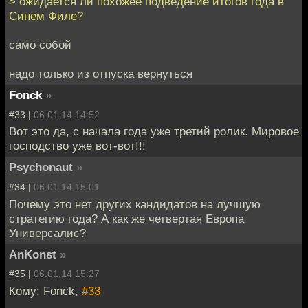
> ожидается ли похожее подведение итогов года в
Синем Филе?
само собой
надо только из отпуска вернуться
Fonck
»
#33 |
06.01.14 14:52
Вот это да, с начала года уже третий ролик. Мировое
господство уже вот-вот!!!
Psychonaut
»
#34 |
06.01.14 15:01
Почему это нет других кандидатов на лучшую
стратегию года? А как же четвертая Европа
Универсалис?
AnKonst
»
#35 |
06.01.14 15:27
Кому: Fonck,
#33