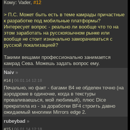
Кому: Vader,
#12
> П.С. Может быть есть в теме камрады причастные
к разработке под мобильные платформы?
Интересует вопрос - реально ли вообще что то на
этом заработать на русскоязычном рынке или
вообще не стоит изначально заморачиваться с
русской локализацией?
Такими вещами профессионально занимается
камрад Сева. Можешь задать вопрос ему.
Naiv
»
#14 |
06.01.14 12:18
Печально, но факт - багами B4 не обделен точно (на
аэродроме в одиночке, когда в текстуры
проваливаешься, мой любимый), плюс Dice
прекратила из - за доработки BF4 строить давно
ожидаемый многими Mirrors edge 2.
rubeybad
»
#15 |
06.01.14 12:18