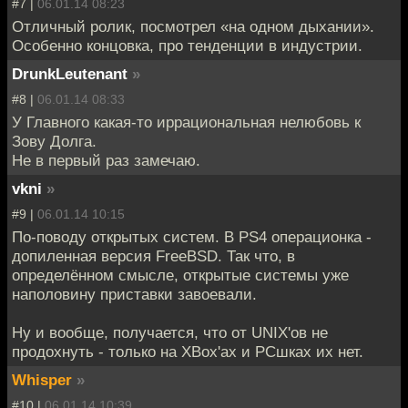
#7 |
06.01.14 08:23
Отличный ролик, посмотрел «на одном дыхании».
Особенно концовка, про тенденции в индустрии.
DrunkLeutenant
»
#8 |
06.01.14 08:33
У Главного какая-то иррациональная нелюбовь к
Зову Долга.
Не в первый раз замечаю.
vkni
»
#9 |
06.01.14 10:15
По-поводу открытых систем. В PS4 операционка -
допиленная версия FreeBSD. Так что, в
определённом смысле, открытые системы уже
наполовину приставки завоевали.
Ну и вообще, получается, что от UNIX'ов не
продохнуть - только на XBox'ах и PCшках их нет.
Whisper
»
#10 |
06.01.14 10:39