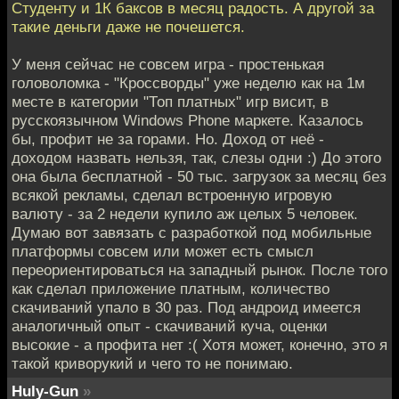
Студенту и 1К баксов в месяц радость. А другой за
такие деньги даже не почешется.
У меня сейчас не совсем игра - простенькая
головоломка - "Кроссворды" уже неделю как на 1м
месте в категории "Топ платных" игр висит, в
русскоязычном Windows Phone маркете. Казалось
бы, профит не за горами. Но. Доход от неё -
доходом назвать нельзя, так, слезы одни :) До этого
она была бесплатной - 50 тыс. загрузок за месяц без
всякой рекламы, сделал встроенную игровую
валюту - за 2 недели купило аж целых 5 человек.
Думаю вот завязать с разработкой под мобильные
платформы совсем или может есть смысл
переориентироваться на западный рынок. После того
как сделал приложение платным, количество
скачиваний упало в 30 раз. Под андроид имеется
аналогичный опыт - скачиваний куча, оценки
высокие - а профита нет :( Хотя может, конечно, это я
такой криворукий и чего то не понимаю.
Huly-Gun
»