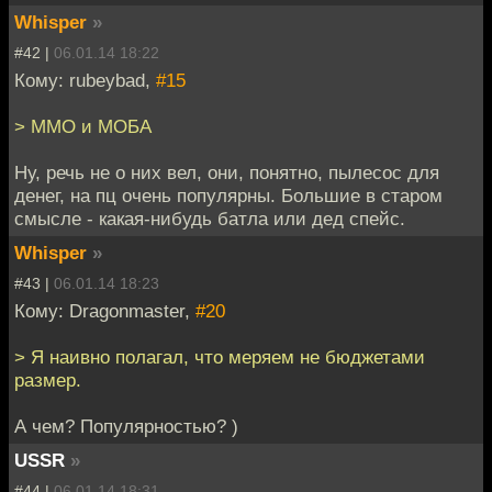
Whisper
»
#42 |
06.01.14 18:22
Кому: rubeybad,
#15
> ММО и МОБА
Ну, речь не о них вел, они, понятно, пылесос для
денег, на пц очень популярны. Большие в старом
смысле - какая-нибудь батла или дед спейс.
Whisper
»
#43 |
06.01.14 18:23
Кому: Dragonmaster,
#20
> Я наивно полагал, что меряем не бюджетами
размер.
А чем? Популярностью? )
USSR
»
#44 |
06.01.14 18:31