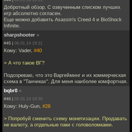
Добротный обзор. С озвученным списком лучших
игр абсолютно согласен.
Еще можно добавить Asassin's Creed 4 и BioShock
Infinite.
sharpshooter
»
#45 |
06.01.14 19:11
Кому: Vader,
#40
> А что такое ВГ?
Подозреваю, что это Варгейминг и их коммерческая
схема в "Танчиках". Для меня наиболее комфортная.
bqbr0
»
#46 |
06.01.14 19:30
Кому: Huly-Gun,
#28
> Попробуй сменить схему монетизации. Продавать
не валюту, а отдельные паки с головоломками.