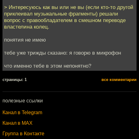
> Интересуюсь как вы или не вы (если кто-то другой
приклеивал музыкальные фрагменты) решали
вопрос с правообладателем в смешном переводе
властелина колец.
понятия не имею
тебе уже трижды сказано: я говорю в микрофон
что именно тебе в этом непонятно?
cтраницы: 1
все комментарии
полезные ссылки
Канал в Telegram
Канал в MAX
Группа в Контакте