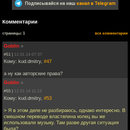
Подписывайся на наш
канал в Telegram
Комментарии
cтраницы: 1
все комментарии
Goblin
»
#51 |
12.01.14 07:37
Кому: kud.dmitry,
#47
а ну как авторские права?
Goblin
»
#55 |
12.01.14 11:13
Кому: kud.dmitry,
#53
> Я в этом деле не разбираюсь, однако интересно. В
смешном переводе властелина колец вы же
использовали музыку. Там разве другая ситуация
была?