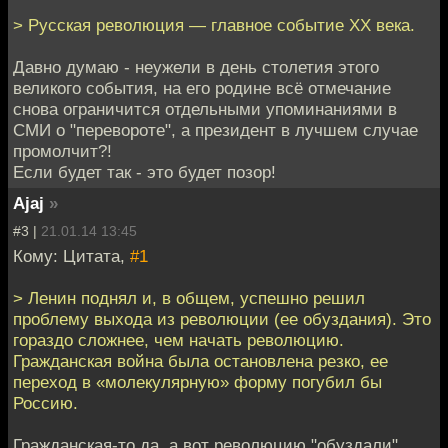
> Русская революция — главное событие ХХ века.
Давно думаю - неужели в день столетия этого
великого события, на его родине всё отмечание
снова ограничится отдельными упоминаниями в
СМИ о "перевороте", а президент в лучшем случае
промолчит?!
Если будет так - это будет позор!
Ajaj
»
#3 |
21.01.14 13:45
Кому: Цитата,
#1
> Ленин поднял и, в общем, успешно решил
проблему выхода из революции (ее обуздания). Это
гораздо сложнее, чем начать революцию.
Гражданская война была остановлена резко, ее
переход в «молекулярную» форму погубил бы
Россию.
Гражданская-то да, а вот революцию "обуздали",