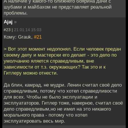
А наличие у какого-то ближнего боярина дачи с
шубами и майбахом не представляет реальной
проблемы.
Ajaj
»
#23 |
21.01.14 15:03
Кому: Grauk,
#21
> Вот этот момент недопонял. Если человек предан
своему делу и мастерски его делает - это дело по
умолчанию яляется справедливым, вне
зависимости от т.з. окружающих? Так это и к
Гитлеру можно отнести.
Да блин, камрад, не мудри. Ленин считал своё дело
справедливым, потому что хотел справедливости
для всех. Чтобы не было эксплуатации и
эксплуататоров. Гитлер тоже, наверное, считал своё
дело справедливым,но не имел на это никакого
морального права - потому что хотел
эксплуатировать весь мир.