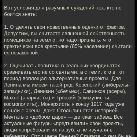
Вот условия для разумных суждений тех, кто не
боится знать:
1. Отделять свои нравственные оценки от фактов.
Допустим, вы считаете священной собственность
помещиков на землю, но надо признать, что
практически все крестьяне (85% населения) считали
ее незаконной.
2. Оценивать политика в реальных координатах,
сравнивать его не со святыми, а с теми, кто в тот
период воплощал альтернативные проекты. Для
Ленина мы имеем такой ряд: Керенский (либералы-
западники), Деникин («белые»), Савинков (эсеры),
Махно (анар­хисты) и Троцкий (коммунисты-
космополиты). Монархисты к концу 1917 года уже
сошли с арены, даже Столыпин стал историей.
Мечтать о «добром царе» — детская забава. Все
актуальные фигуры «предъявили» свои проекты,
люди попробовали их на зуб, а не изучали в
кабинетах. Отрицаете Ленина? Скажите, с кем бы вы