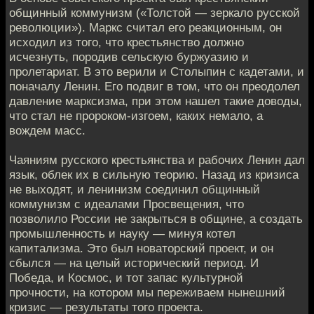
общинный коммунизм («Толстой — зеркало русской
революции»). Маркс считал его реакционным, он
исходил из того, что крестьянство должно
исчезнуть, породив сельскую буржуазию и
пролетариат. В это верили и Столыпин с кадетами, и
поначалу Ленин. Его подвиг в том, что он преодолел
давление марксизма, при этом нашел такие доводы,
что стал не пророком-изгоем, каких немало, а
вождем масс.
Чаяниям русского крестьянства и рабочих Ленин дал
язык, облек их в сильную теорию. Назад из кризиса
не выходят, и ленинизм соединил общинный
коммунизм с идеалами Просвещения, что
позволило России не закрыться в общине, а создать
промышленность и науку — минуя котел
капитализма. Это был новаторский проект, и он
сбылся — на целый исторический период. И
Победа, и Космос, и тот запас культурной
прочности, на котором мы переживаем нынешний
кризис — результаты того проекта.