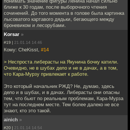
понимать значение фигуры Ленина начал сильно
ближе к 30 годам, после выборочного чтения
сочинений. До того момента в голове была картинка
лысоватого картавого дядьки, бегающего между
броневиком и лесорубами.
Korsar
»
#19 |
21.01.14 14:46
Кому: CheKisst,
#14
> Неспроста либерасты на Якунина бочку катили.
Очевидно, не в шубах дело и не в дачах, а в том,
что Кара-Мурзу привлекает к работе.
Это который начальник РЖД? Не, думаю, здесь
дело и в шубах, и в дачах. Либерасты они опасны
тем, что бьют по реальным проблемам, Кара-Мурза
тут на последнем месте. Тем более далеко не все
знают, кто это такой.
ainich
»
#20 |
21.01.14 14:54