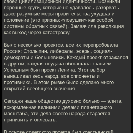
своей цивилизационной идентичности. Возникли
порочные круги, которые не удавалось разорвать —
даже разумные меры правительства ухудшали
положение (это признак «ловушки» как особой
системы обратных связей). Замаячила революция
как выход через катастрофу.
Было несколько проектов, все их перепробовала
Россия: Столыпин, либералы, эсеры, социал-
демократы и большевики. Каждый проект отражался
в другом, каждая неудача обогащала знанием.
Успешным был проект Ленина. Этот выбор
вынашивал весь народ, все оппоненты и
противники. В этом рывке было сделано много
открытий всеобщего значения.
Сегодня наше общество духовно больно — элита,
вскормленная великими делами планетарного
масштаба, эти дела своего народа старается
принизить и оплевать.
В основе советского проекта был крестьянский