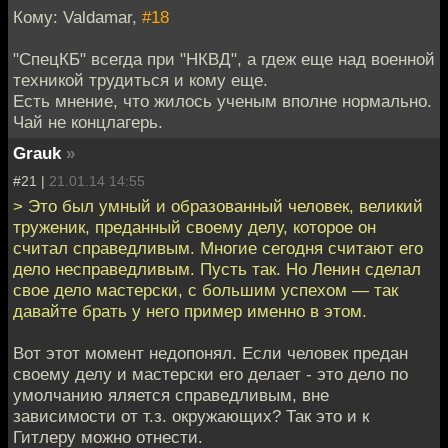
Кому: Valdamar,
#18
"СпецКБ" всегда при "НКВД", а гдеж еще над военной
техникой трудиться и кому еще.
Есть мнение, что жилось ученым вполне нормально.
Чай не концлагерь.
Grauk
»
#21 |
21.01.14 14:55
> Это был умный и образованный человек, великий
труженик, преданный своему делу, которое он
считал справедливым. Многие сегодня считают его
дело несправедливым. Пусть так. Но Ленин сделал
свое дело мастерски, с большим успехом — так
давайте брать у него пример именно в этом.
Вот этот момент недопонял. Если человек предан
своему делу и мастерски его делает - это дело по
умолчанию яляется справедливым, вне
зависимости от т.з. окружающих? Так это и к
Гитлеру можно отнести.