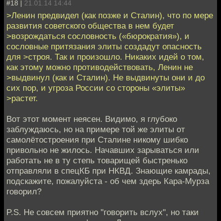
#18 |
21.01.14 14:44
>Ленин предвидел (как позже и Сталин), что по мере
развития советского общества в нем будет
>возрождаться сословность («бюрократия»), и
сословные притязания элиты создадут опасность
для >строя. Так и произошло. Никаких идей о том,
как этому можно противодействовать, Ленин не
>выдвинул (как и Сталин). Не выдвинуты они и до
сих пор, и угроза России со стороны «элиты»
>растет.
Вот этот момент неясен. Видимо, я глубоко
заблуждаюсь, но на примере той же элиты от
самолётостроения при Сталине никому шибко
привольно не жилось. Начавших зарываться или
работать не в ту степь товарищей быстренько
отправляли в спецКБ при НКВД. Знающие камрады,
подскажите, пожалуйста - об чем здерь Кара-Мурза
говорил?
P.S. Не совсем приятно "говорить вслух", но таки