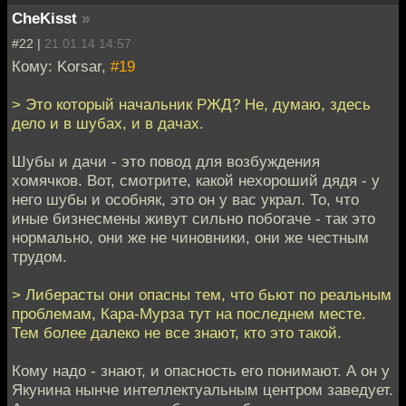
CheKisst
»
#22 |
21.01.14 14:57
Кому: Korsar,
#19
> Это который начальник РЖД? Не, думаю, здесь
дело и в шубах, и в дачах.
Шубы и дачи - это повод для возбуждения
хомячков. Вот, смотрите, какой нехороший дядя - у
него шубы и особняк, это он у вас украл. То, что
иные бизнесмены живут сильно побогаче - так это
нормально, они же не чиновники, они же честным
трудом.
> Либерасты они опасны тем, что бьют по реальным
проблемам, Кара-Мурза тут на последнем месте.
Тем более далеко не все знают, кто это такой.
Кому надо - знают, и опасность его понимают. А он у
Якунина нынче интеллектуальным центром заведует.