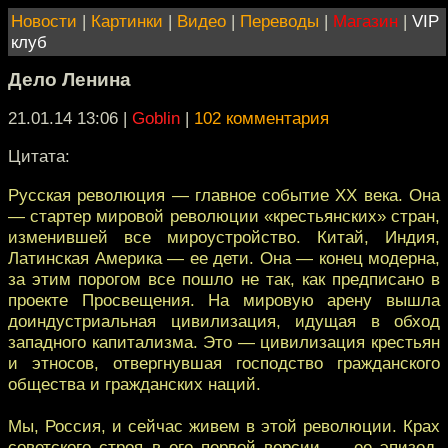
Новости
|
Картинки
|
Видео
|
Переводы
|
Магазин
|
VIP
клуб
Дело Ленина
21.01.14 13:06
|
Goblin
|
102 комментария
Цитата:
Русская революция — главное событие ХХ века. Она
— стартер мировой революции «крестьянских» стран,
изменившей все мироустройство. Китай, Индия,
Латинская Америка — ее дети. Она — конец модерна,
за этим порогом все пошло не так, как предписано в
проекте Просвещения. На мировую арену вышла
доиндустриальная цивилизация, идущая в обход
западного капитализма. Это — цивилизация крестьян
и этносов, отвергнувшая господство гражданского
общества и гражданских наций.
Мы, Россия, и сейчас живем в этой революции. Крах
советского строя в его первой версии — ее эпизод,