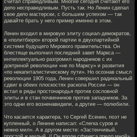
считал справедливым. Многие сегодня считают его
дело несправедливым. Пусть так. Но Ленин сделал
свое дело мастерски, с большим успехом — так
давайте брать у него пример именно в этом.
Ленин входил в мировую элиту социал-демократов,
в «политбюро» второй партии в двухпартийной
системе будущего Мирового правительства. Он
блестяще выполнил последний завет Маркса —
интеллектуально разгромил народников с их
доктриной революции «не по Марксу» и развития
«по некапиталистическому пути». Но осознав смысл
революции 1905 года, Ленин совершил радикальный
сдвиг в обеих плоскостях раскола России — он
встал в ряды простонародья против сословной
элиты и в стан почвенников против западников. За
это одни его возненавидели, а другие — полюбили.
Что касается характера, то Сергей Есенин, поэт не
купленный, о Ленине написал: «Слегка суров и
нежно мил». А в другом месте: «Застенчивый,
простой и милый, // Он вроде сфинкса предо мной».