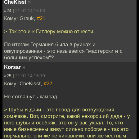
CheKisst
»
#24 |
21.01.14 15:08
Кому: Grauk,
#21
> Так это и к Гитлеру можно отнести.
По итогам Германия была в руинах и
оккупированная - это называется "мастерски и с
большим успехом"?
Korsar
»
#25 |
21.01.14 15:10
Кому: CheKisst,
#22
Не соглашусь камрад.
> Шубы и дачи - это повод для возбуждения
хомячков. Вот, смотрите, какой нехороший дядя - у
него шубы и особняк, это он у вас украл. То, что
иные бизнесмены живут сильно побогаче - так это
нормально, они же не чиновники, они же честным