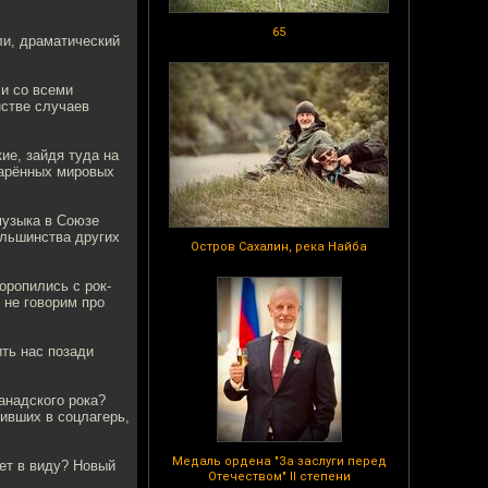
65
ли, драматический
 и со всеми
стве случаев
ие, зайдя туда на
дарённых мировых
музыка в Союзе
большинства других
Остров Сахалин, река Найба
оропились с рок-
 не говорим про
ить нас позади
анадского рока?
ивших в соцлагерь,
Медаль ордена "За заслуги перед
ет в виду? Новый
Отечеством" II степени