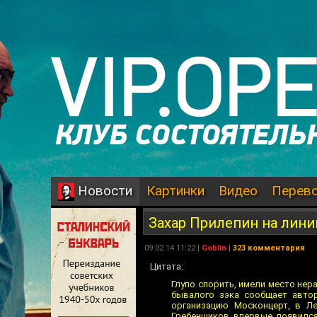
Картинки
Видео
Перев
Новости
Захар Прилепин на лини
09.02.14 11:22 |
Goblin
|
323 комментария
Цитата:
Глупо спорить, имели место нер
бывалого зэка сообщает автор
организацию Москонцерт, в Ле
Гребенщиков впервые появился 