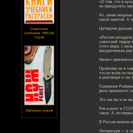
«О том, что в кул
не преодолеть ник
Ах, какие мощные 
какой занятой. А 
Цитируем дальше
Советские
учебники 1940-50х
«Россия опоздала 
годов
советский террор 
этого мира, с муз
аккуратненько рас
Ничего оригинальн
Проблема не в том
что во всём остал
в разговоре о тех
Сказанное Рыбины
речи произносят 
Это как бы и не м
Рок-н-ролл в СССР
Империя ножей
такое. А, во-перв
В России многие 
Литература — в см