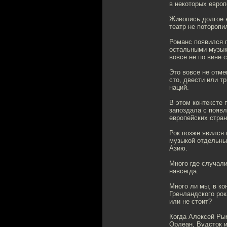
в некоторых евро
Живопись долгое в
театр не поторопи
Романс появился п
остальными музык
вовсе не по вине 
Это вовсе не отме
сто, двести или т
наций.
В этом контексте 
запоздала с появл
европейских стра
Рок позже явился 
музыкой отдельные
Азию.
Много где случали
навсегда.
Много ли мы, в ко
Гренландского рок
или не стоит?
Когда Алексей Рыб
Орлеан, Вудсток и