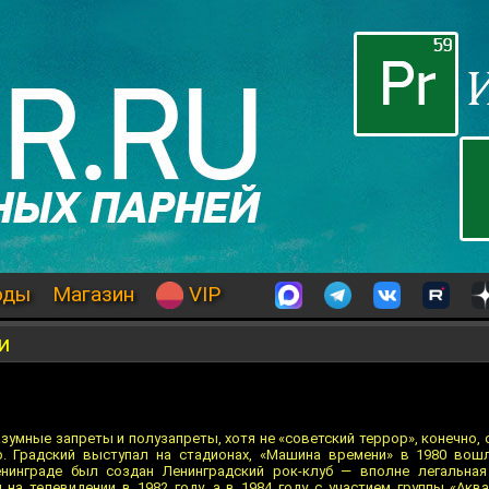
оды
Магазин
VIP
и
азумные запреты и полузапреты, хотя не «советский террор», конечно,
. Градский выступал на стадионах, «Машина времени» в 1980 вош
нинграде был создан Ленинградский рок-клуб — вполне легальная
на телевидении в 1982 году, а в 1984 году с участием группы «Акв