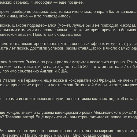
пейских странах. Философия — ещё позднее.
ремя вообще не развивалась, только иконопись; опера и балет запозда
лся к нам, кино — и то припозднилось.
озже, шансон подзадержался (может, лучше бы и не приходил никогда),
альными стилями и направлениями — та же история, причём, в большин
советской власти. Просто так складывалось.
нило того элементарного факта, что в основных сферах искусства, русск
риста лет позже, достигли успехов, разом ставящих их в число самых о
плач Алексея Рыбина по рок-н-роллу смотрится несколько странно. Рок-
ением ни на триста, и ни на сто, а лет на 15-20 — отстав лет на 5-7 от 
н, помимо собственно Англии и США.
в Италии и в Германии, ещё позже в консервативной Франции, не очень т
 скандинавские страны, и часть стран Латинской Америки тоже, мы уже
сь те или иные интересные штуки, но не в таком количестве, чтоб остав
нце концов, знаем и слушаем швейцарского рока? Мексиканского рока? К
а? Товарищ автор! Ещё перечислить вам стран пятьдесят, вовсе не вход
ин пишет о потерянных связях «со всем остальным миром» - он что име
 Ливерпуль? Но это не весь мир, увы. Мир гораздо больше.