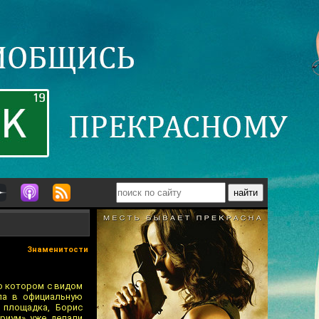
Знаменитости
 о котором с видом
ла в официальную
 площадка, Борис
ариум» уже делали