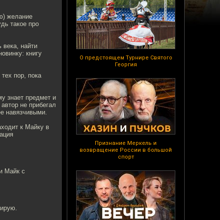
ю) желание
дь такое про
 века, найти
овинку: книгу
О предстоящем Турнире Святого
Георгия
тех пор, пока
.
му знает предмет и
 автор не прибегал
ее навязчивыми.
аходит к Майку в
уация
Признание Меркель и
возвращение России в большой
спорт
и Майк с
тирую.