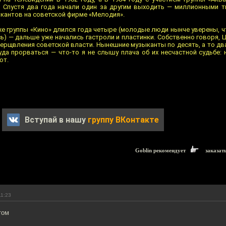
 Спустя два года начали один за другим выходить — миллионными т
ыкантов на советской фирме «Мелодия».
же группы «Кино» длился года четыре (молодые люди нынче уверены, ч
ь) — дальше уже начались гастроли и пластинки. Собственно говоря, Ц
ерщвления советской власти. Нынешние музыканты по десять, а то дв
уда прорваться — что-то я не слышу плача об их несчастной судьбе:
ют.
Вступай в нашу
группу ВКонтакте
Goblin рекомендует
заказат
11:23
том