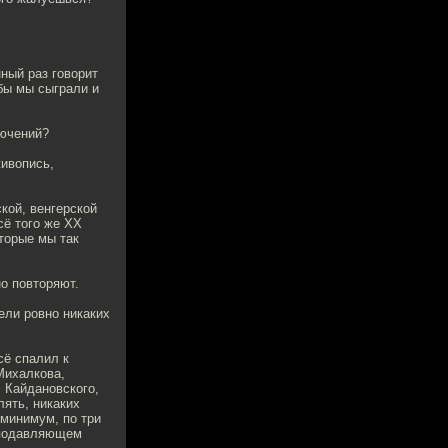
ный раз говорит
 бы мы сыграли и
лючений?
живопись,
ской, венгерской
сё того же XX
торые мы так
но повторяют.
ели ровно никаких
сё спалил к
Михалкова,
 Кайдановского,
лять, никаких
 минимум, по три
в подавляющем