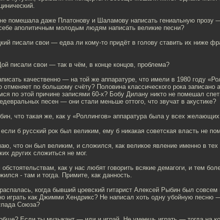
цинический.
 не помешала даже Платонову и Шаламову написать гениальную прозу —
себе аполитичным молодым людям написать великие песни?
ий писали свои — едва ли кому-то придёт в голову ставить их ниже фр
ой писали свои — так в чём, в конце концов, проблема?
аписать качественно — на той же аппаратуре, что имели в 1980 году «Ро
то отменяет по большому счёту? Половина классического рока записано а
ся по этой причине записями 60-х? Бобу Дилану никто не помешал спет
едевральных песен — они стали меньше оттого, что звучат в акустике?
бин, что такая же, как у «Роллингов» аппаратура была у всех желающих
о если б русский рок был великим, ему б никакая советская власть не п
маю, что он был великим, и сложился, как великое явление именно в тех
аких других сложиться не мог.
 обстоятельствам, как у нас любят говорить всякие демагоги, и тем бол
жился - там и тогда. Примите, как данность.
 распалась, когда бывший цоевский гитарист Алексей Рыбин был совсем
но играть как Джимми Хендрикс? Не написал хоть одну убойную песню 
спада Союза?
обще? Если ты музыкант — иди и играй. Не умеешь играть — тогда на к