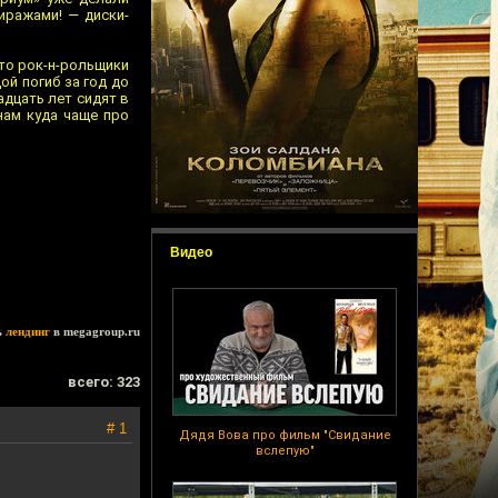
иражами! — диски-
то рок-н-рольщики
ой погиб за год до
адцать лет сидят в
 нам куда чаще про
Видео
ь
лендинг
в megagroup.ru
всего: 323
# 1
Дядя Вова про фильм "Свидание
вслепую"