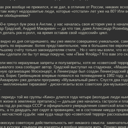
ах рок вообще не прижился, и не дал, в отличие от России, никаких всх
 там живут недоразвитые люди, которые «отстали» лет уже на 80? Или вс
ими обобщениями?
 60-е грянул бум рока в Англии, у нас началась своя история уже в начал
р Градский, Андрей Макаревич — да что там, даже Александр Розенбаум
л делать рок-н-ролл, на время оставив свой «одесский» цикл.
к видно из дня сегодняшнего, мы уже имели совершенно уникальное, сам
рить по вершинам: более представительное, чем в большинстве европей
ьшому счёту только законодателям стиля... Но с чего мы взяли, что ес
 мы сделали ли бы тут вещи покруче, чем «Пинк Флойд»? Кто вам это с
ели место неразумные запреты и полузапреты, хотя не «советский террор
ывалого зэка сообщает автор. Градский выступал на стадионах, «Машин
ную организацию Москонцерт, в Ленинграде был создан Ленинградский 
а, Борис Гребенщиков впервые появился на телевидении в 1982 году, а 
«Аквариум» уже делали программу «Музыкальный ринг». Спустя два года
 миллионными тиражами! - диски-гиганты всех советских рок-музыканто
.
 период» той же группы «Кино» длился года четыре (молодые люди нын
л жизни в землянках прятались) — дальше уже начались гастроли и пла
б за год до распада СССР и официального умерщвления советской власт
ть, а то двадцать лет сидят в провинциях, не в состоянии никуда прорва
 несчастной судьбе: нам куда чаще про «советский террор» рассказыва
нжескую советскую действительность нет никакого смысла: замечатель
и в кутузки, срывали им концерты и вообще мешали жить. Однако меня 