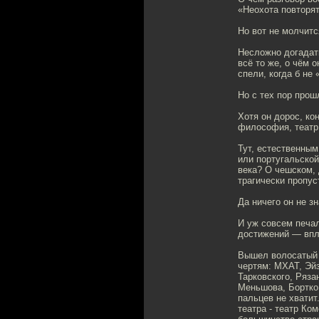
«Неохота повторять
Но вот не молчитс
Несложно догадат
всё то же, о чём 
спели, когда б не
Но с тех пор про
Хотя он дорос, ко
философия, театр,
Тут, естественным
или португальско
века? О чешском, 
трагически пропус
Да ничего он не з
И уж совсем печал
достижений — впло
Вышел волосатый ю
чертям: МХАТ, Эй
Тарковского, Ряза
Меньшова, Бортко,
пальцев не хватит
театра - театр Ко