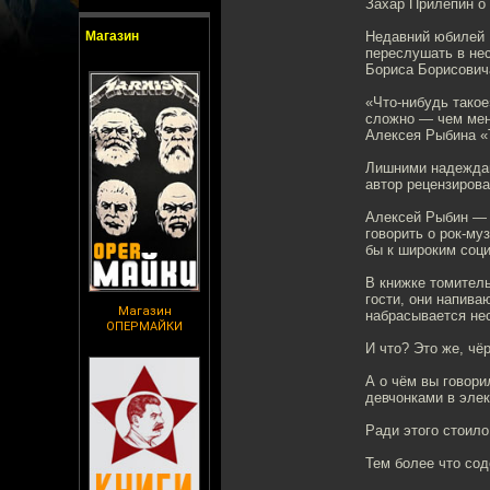
Захар Прилепин о
Магазин
Недавний юбилей Б
переслушать в нес
Бориса Борисовича
«Что-нибудь такое
сложно — чем мен
Алексея Рыбина «Т
Лишними надеждами
автор рецензирова
Алексей Рыбин — п
говорить о рок-му
бы к широким соц
В книжке томитель
гости, они напива
Магазин
набрасывается нес
ОПЕРМАЙКИ
И что? Это же, чёр
А о чём вы говори
девчонками в элек
Ради этого стоило
Тем более что со