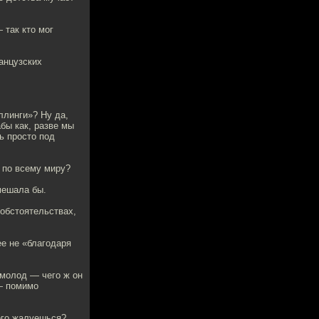
 так кто мог
анцузских
ллинги»? Ну да,
бы как, разве мы
ь просто под
 по всему миру?
омешала бы.
 обстоятельствах,
ее не «благодаря
 молод — чего ж он
— помимо
ого жалуешься?