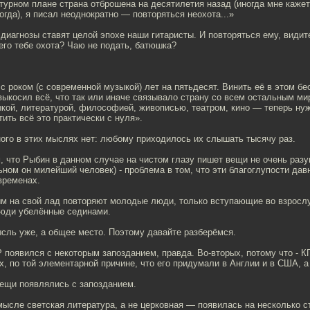
ьтурном плане страна отброшена на десятилетия назад (иногда мне кажет
огда), я писал неоднократно — повторяться неохота...»
диагнозы ставят целой эпохе наши гитаристы. И повторяться ему, видите
чего тебе охота? Чаю не подать, батюшка?
.
с роком (с современной музыкой) лет на пятьдесят. Винить её в этом 
выкосил всё, что так или иначе связывало страну со всем остальным м
ыкой, литературой, философией, живописью, театром, кино — теперь нуж
тить всё это практически с нуля».
ого в этих мыслях нет: любому приходилось их слышать тысячу раз.
, что Рыбин в данном случае на чистом глазу пишет вещи не очень раз
ьном он милейший человек) - проблема в том, что эти благоглупости да
 временах.
м на свой лад повторяют молодые люди, только вступающие во взрослу
люди убелённые сединами.
ысль уже, а общее место. Поэтому давайте разберёмся.
 появился с некоторым запозданием, правда. Во-вторых, потому что - К
ых, по той элементарной причине, что его придумали в Англии и в США, а 
вещи появлялись с запозданием.
ысле светская литература, а не церковная — появилась на несколько с