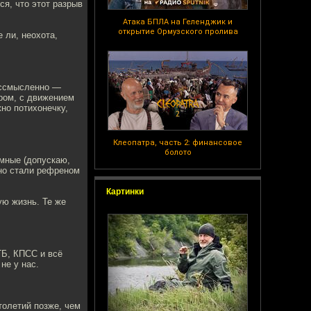
ся, что этот разрыв
Атака БПЛА на Геленджик и
открытие Ормузского пролива
 ли, неохота,
бессмысленно —
иром, с движением
но потихонечку,
Клеопатра, часть 2: финансовое
болото
умные (допускаю,
вно стали рефреном
Картинки
ю жизнь. Те же
ГБ, КПСС и всё
не у нас.
толетий позже, чем