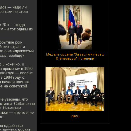
одов — надо ли
ё-таки не стоит
е 70-х — когда
 - и тот одним из
обытное рок-
ских стран, и
ли б не «проклятый
Медаль ордена "За заслуги перед
казал вообще?
Отечеством" II степени
», конечно, о
а времени» в 1980
рок-клуб — вполне
в 1984 году с
 начали один за
в на советской
че уверены, что
стинки. Собственно
и. Нынешние
ться — что-то я не
РВИО
ют.
но одарённых
с детства мучает