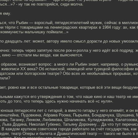
ся...»? - ну так не повторяйся, сиди молча.
я ему.
ься, что Рыбин — взрослый, пятидесятилетний мужик, сейчас в миллион
они тёрли с товарищами на ленинградских квартирах в 1984 году: ах, как
 «коммунисты мальчишку поймали...»
шло двадцать лет: может, автору имело смысл дорасти до новых умозак
нечно: теперь через запятую после рок-н-ролла у него идёт всё подряд: 
 кино — отстали мы везде, как выясняется.
 образом, возникает вопрос: а много ли Рыбин знает, например, о румын
й живописи XX века? Об испанской, немецкой или турецкой философии в
датском или болгарском театре? Обо всех их необычайных прорывах, ко
тили?
нает, ровно как и все остальные товарищи, которые всё эти вещи бездум
ьными кажутся его утверждения о том, что наше кино и наш театр не им
ть до того, что теперь здесь нужно начинать всё «с нуля».
ноша пятидесяти лет с гитарой, а вместо гитары у него огнемёт, и он в
зенштейна, Пудовкина, Абрама Роома, Пырьева, Бондарчука, Шукшина, 
нова, Таганку, Ленком, Любимова, Шпаликова, Кулиджанова, Калатозова,
 Льва Додина, Николая Губенко, Татьяну Доронину... Да что тут перечис
. В каждом крупном советском городе работало за счёт государства, как
медии, театр Оперы и балета и Драматический театр — такого не было 