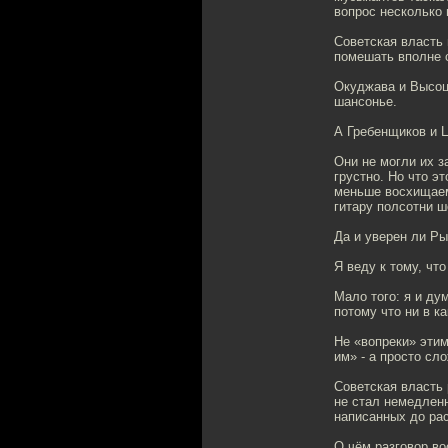
вопрос несколько 
Советская власть
помешать вполне 
Окуджава и Высоцк
шансонье.
А Гребенщиков и Ц
Они не могли их з
грустно. Но что э
меньше восхищаем
гитару полсотни ш
Да и уверен ли Ры
Я веду к тому, чт
Мало того: я и ду
потому что ни в к
Не «вопреки» этим
им» - а просто сло
Советская власть
не стал немедлен
написанных до ра
О чём разговор во