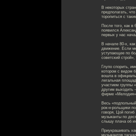
В некоторых стран
предполагать, что
торопиться с так
После того, как в
появился Александ
первых у нас нача
В начале 80-х, ка
движение. Если ме
уступающее по бол
советский строй»,
Глупо спорить, им
котором с видом б
вошла в официаль
легальная площадк
участием группы 
другим выходить —
фирме «Мелодия»
Весь «подпольный
рок-н-рольщики по
говоря, Цой поги
музыканты по деся
слышу плача об их
Приукрашивать ха
музыкантов таскал