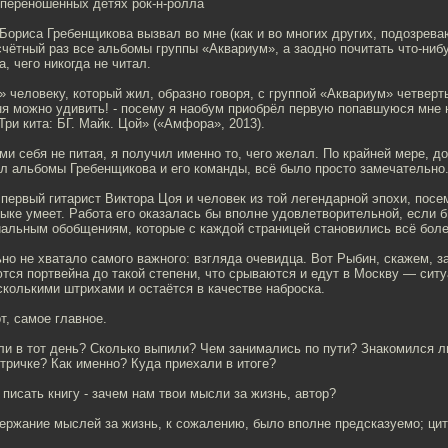
 переношенных детях рок-н-ролла
ориса Гребенщикова вызвал во мне (как и во многих других, подозрева
чётный раз все альбомы группы «Аквариум», а заодно почитать что-нибу
, чего никогда не читал.
» человеку, который жил, образно говоря, с группой «Аквариум» четверть
я можно удивить! - посему я наобум приобрёл первую попавшуюся мне н
ри кита: БГ. Майк. Цой» («Амфора», 2013).
 себя не питая, я получил именно то, чего желал. По крайней мере, до 
л альбомы Гребенщикова и его команды, всё было просто замечательно
ервый гитарист Виктора Цоя и человек из той легендарной эпохи, посе
зыке умеет. Работа его оказалась бы вполне удовлетворительной, если б
иальным обобщениям, которые с каждой страницей становились всё бол
но не хватало самого важного: взгляда очевидца. Вот Рыбин, скажем, з
ются портвейна до такой степени, что срываются и едут в Москву — сит
колькими штрихами и остаётся в качестве наброска.
т, самое главное.
ли в тот день? Сколько выпили? Чем занимались по пути? Знакомился л
тричке? Как именно? Куда приехали в итоге?
 писать книгу - зачем нам твои мысли за жизнь, автор?
держание мыслей за жизнь, к сожалению, было вполне предсказуемо; ци