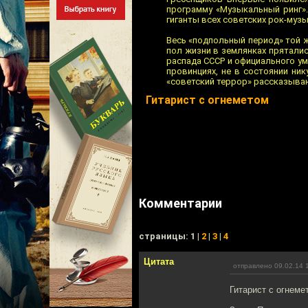
программу «Музыкальный ринг».
гиганты всех советских рок-муз
Весь «подпольный период» той 
пол жизни в землянках пряталис
распада СССР и официального ум
провинциях, не в состоянии ник
«советский террор» рассказыва
Гитарист с огнеметом
Комментарии
cтраницы: 1 |
2
|
3
|
4
Цитата
отправлено 09.02.14 
Гитарист с огнеме