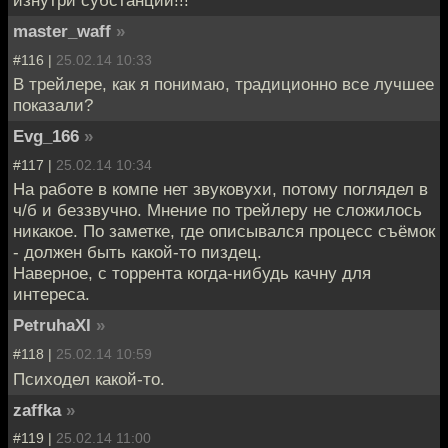
изнутри субстанции!!!
master_waff
»
#116 |
25.02.14 10:33
В трейлере, как я понимаю, традиционно все лучшее
показали?
Evg_166
»
#117 |
25.02.14 10:34
На работе в компе нет звуковухи, потому поглядел в
ч/б и беззвучно. Мнение по трейлеру не сложилось
никакое. По заметке, где описывался процесс съёмок
- должен быть какой-то пиздец.
Наверное, с торрента когда-нибудь качну для
интереса.
PetruhaXI
»
#118 |
25.02.14 10:59
Психодел какой-то.
zaffka
»
#119 |
25.02.14 11:00