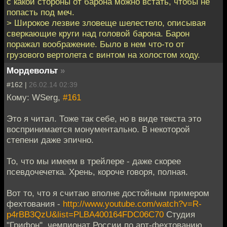
с какой стороны от барона можно встать, чтобы не
попасть под меч.
> Широкое лезвие зловеще шелестело, описывая
сверкающие круги над головой барона. Барон
поражал воображение. Было в нем что-то от
грузового вертолета с винтом на холостом ходу.
Мордевольт
»
#162 |
26.02.14 02:39
Кому: WSerg,
#161
Это я читал. Тоже так себе, но в виде текста это
воспринимается монументально. В некоторой
степени даже эпично.
То, что мы имеем в трейлере - даже скорее
псевдочечетка. Хрень, короче говоря, полная.
Вот то, что я считаю вполне достойным примером
фехтования -
http://www.youtube.com/watch?v=R-
p4rBB3QzU&list=PLBA400164FDC06C70
Студия
"Грифон", чемпионат России по арт-фехтованию