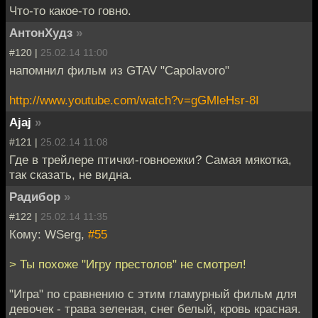
Что-то какое-то говно.
АнтонХудз
»
#120 |
25.02.14 11:00
напомнил фильм из GTAV "Capolavoro"
http://www.youtube.com/watch?v=gGMleHsr-8I
Ajaj
»
#121 |
25.02.14 11:08
Где в трейлере птички-говноежки? Самая мякотка,
так сказать, не видна.
Радибор
»
#122 |
25.02.14 11:35
Кому: WSerg,
#55
> Ты похоже "Игру престолов" не смотрел!
"Игра" по сравнению с этим гламурный фильм для
девочек - трава зеленая, снег белый, кровь красная.