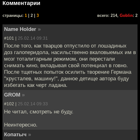
Комментарии
cтраницы:
1
| 2 |
3
всего: 214,
Goblin
: 2
Name Holder
»
#101 |
25.02.14 09:31
После того, как тварцов отпустило от лошадиных
доз галоперидола, насильственно вкаловыемых им в
мозг тоталитарным режимом, они перестали
снимать кино, вкладывая свой потенциал в говно.
После тщетных попыток осилить творение Германа
"хрусталев, машину!", данное детище автора буду
избегать как черт ладана.
GROM
»
#102 |
25.02.14 09:33
Не читал, смотреть не буду.
Неинтересно.
Копатыч
»