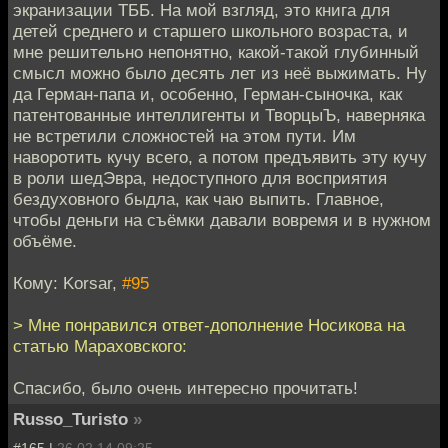
экранизации ТББ. На мой взгляд, это книга для
детей среднего и старшего школьного возраста, и
мне решительно непонятно, какой-такой глубинный
смысл можно было десять лет из неё выжимать. Ну
да Герман-папа и, особенно, Герман-сыночка, как
патентованные интеллигенты и ТворцыЪ, наверняка
не встретили сложностей на этом пути. Им
наворотить кучу всего, а потом предъявить эту кучу
в роли шедЭвра, недоступного для восприятия
бездуховного быдла, как чаю выпить. Главное,
чтобы деньги на съёмки давали вовремя и в нужном
объёме.
Кому: Korsar,
#95
> Мне понравился ответ-дополнение Носикова на
статью Мараховского:
Спасибо, было очень интересно прочитать!
Russo_Turisto
»
#165 |
26.02.14 09:25