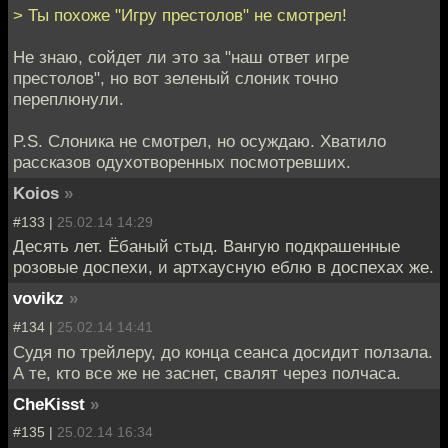
> Ты похоже "Игру престолов" не смотрел!
Не знаю, сойдет ли это за "наш ответ игре
престолов", но вот зеленый слоник точно
переплюнули.
P.S. Слоника не смотрел, но осуждаю. Хватило
рассказов одухотворенных посмотревших.
Koios
»
#133 |
25.02.14 14:29
Десять лет. Ёбаный стыд. Вангую подкрашенные
розовые доспехи, и артхаусную еблю в доспехах же.
vovikz
»
#134 |
25.02.14 14:41
Судя по трейлеру, до конца сеанса досидит ползала.
А те, кто все же не заснет, свалят через полчаса.
CheKisst
»
#135 |
25.02.14 16:34