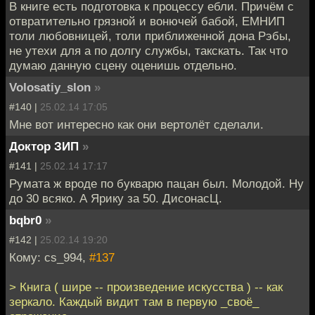
В книге есть подготовка к процессу ебли. Причём с
отвратительно грязной и вонючей бабой, ЕМНИП
толи любовницей, толи приближенной дона Рэбы,
не утехи для а по долгу службы, такскать. Так что
думаю данную сцену оценишь отдельно.
Volosatiy_slon
»
#140 |
25.02.14 17:05
Мне вот интересно как они вертолёт сделали.
Доктор ЗИП
»
#141 |
25.02.14 17:17
Румата ж вроде по букварю пацан был. Молодой. Ну
до 30 всяко. А Ярику за 50. ДисонасЦ.
bqbr0
»
#142 |
25.02.14 19:20
Кому: cs_994,
#137
> Книга ( шире -- произведение искусства ) -- как
зеркало. Каждый видит там в первую _своё_