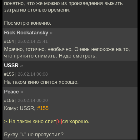
понятно, что же можно из произведения выжить
затратив столько времени.
Посмотрю конечно.
Rick Rockatansky
»
#154 |
25.02.14 23:41
Мрачно, готично, необычно. Очень непохоже на то,
что принято снимать. Надо смотреть.
USSR
»
#155 |
26.02.14 00:08
На таком кино спится хорошо.
Peace
»
#156 |
26.02.14 00:20
Кому: USSR,
#155
> На таком кино спит
[ь]
ся хорошо.
Букву "ь" не пропустил?