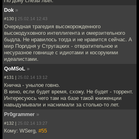
По дону слезы льет.
Dok
»
#130 |
25.02.14 12:43
Очередная трагедия высокорожденного
высокодуховного интеллигента и омерзительного
быдла. Не нравилось тогда и не нравится сейчас. А
мир Порлдня у Стругацких - отвратительное и
несуразное говнище с идиотами и косорукими
идеалистами.
QoMSoL
»
#131 |
25.02.14 13:12
Кничка - унылое говно.
В кино, если будет время, схожу. Не будет - торрент.
Интересуюсь чего там на базе такой книженции
навыдумывали и наснимали за столько-то лет.
Pr0grammer
»
#132 |
25.02.14 13:27
Кому: WSerg,
#55