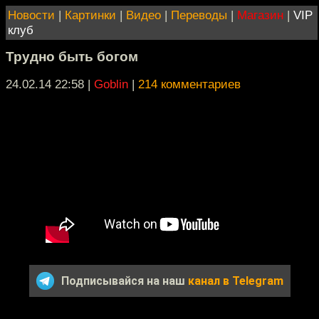
Новости
|
Картинки
|
Видео
|
Переводы
|
Магазин
|
VIP
клуб
Трудно быть богом
24.02.14 22:58
|
Goblin
|
214 комментариев
Подписывайся на наш
канал в Telegram