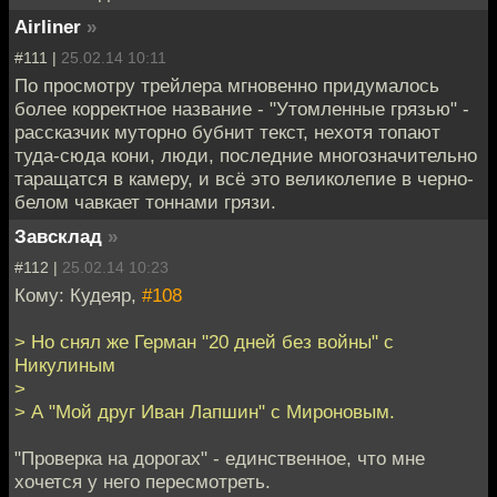
Airliner
»
#111 |
25.02.14 10:11
По просмотру трейлера мгновенно придумалось
более корректное название - "Утомленные грязью" -
рассказчик муторно бубнит текст, нехотя топают
туда-сюда кони, люди, последние многозначительно
таращатся в камеру, и всё это великолепие в черно-
белом чавкает тоннами грязи.
Завсклад
»
#112 |
25.02.14 10:23
Кому: Кудеяр,
#108
> Но снял же Герман "20 дней без войны" с
Никулиным
>
> А "Мой друг Иван Лапшин" с Мироновым.
"Проверка на дорогах" - единственное, что мне
хочется у него пересмотреть.