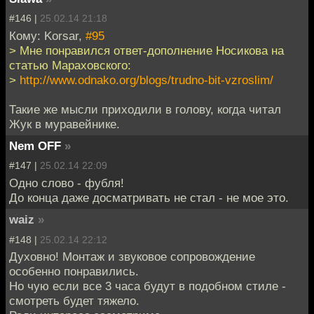
#146 |
25.02.14 21:18
Кому: Korsar,
#95
> Мне понравился ответ-дополнение Носикова на
статью Мараховского:
>
http://www.odnako.org/blogs/trudno-bit-vzroslim/
Такие же мысли приходили в голову, когда читал
Жук в муравейнике.
Nem OFF
»
#147 |
25.02.14 22:09
Одно слово - фубля!
До конца даже досматривать не стал - не мое это.
waiz
»
#148 |
25.02.14 22:12
Духовно! Монтаж и звуковое сопровождение
особенно понравились.
Но чую если все 3 часа будут в подобном стиле -
смотреть будет тяжело.