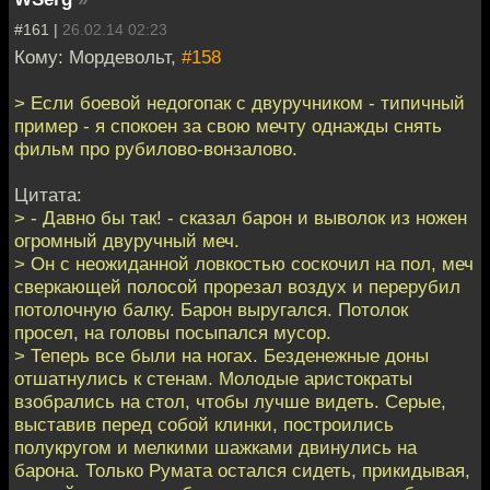
#161 |
26.02.14 02:23
Кому: Мордевольт,
#158
> Если боевой недогопак с двуручником - типичный
пример - я спокоен за свою мечту однажды снять
фильм про рубилово-вонзалово.
Цитата:
> - Давно бы так! - сказал барон и выволок из ножен
огромный двуручный меч.
> Он с неожиданной ловкостью соскочил на пол, меч
сверкающей полосой прорезал воздух и перерубил
потолочную балку. Барон выругался. Потолок
просел, на головы посыпался мусор.
> Теперь все были на ногах. Безденежные доны
отшатнулись к стенам. Молодые аристократы
взобрались на стол, чтобы лучше видеть. Серые,
выставив перед собой клинки, построились
полукругом и мелкими шажками двинулись на
барона. Только Румата остался сидеть, прикидывая,