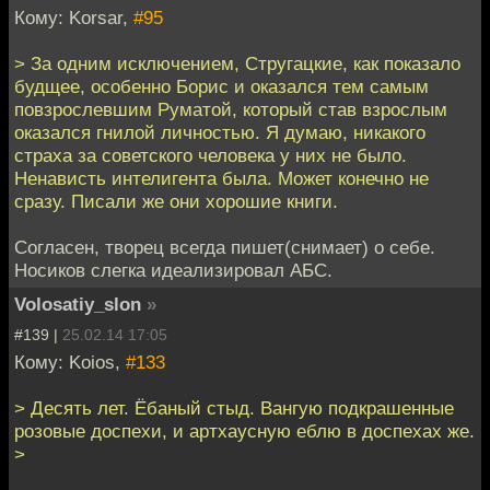
Кому: Korsar,
#95
> За одним исключением, Стругацкие, как показало
будщее, особенно Борис и оказался тем самым
повзрослевшим Руматой, который став взрослым
оказался гнилой личностью. Я думаю, никакого
страха за советского человека у них не было.
Ненависть интелигента была. Может конечно не
сразу. Писали же они хорошие книги.
Согласен, творец всегда пишет(снимает) о себе.
Носиков слегка идеализировал АБС.
Volosatiy_slon
»
#139 |
25.02.14 17:05
Кому: Koios,
#133
> Десять лет. Ёбаный стыд. Вангую подкрашенные
розовые доспехи, и артхаусную еблю в доспехах же.
>