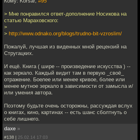
Кому: Korsar,
#95
> Мне понравился ответ-дополнение Носикова на
статью Мараховского:
>
>
http://www.odnako.org/blogs/trudno-bit-vzroslim/
Пожалуй, лучшая из виденных мной рецензий на
Стругацких.
И ещё. Книга ( шире -- произведение искусства ) --
как зеркало. Каждый видит там в первую _своё_
отражение. Боелее или менее кривое, более или
менее мутное зеркало в зависимости от замысла и/
или умения автора.
Поэтому будьте очень осторожны, рассуждая вслух
о книгах, кино, картинах -- есть шанс сболтнуть о
себе лишнего.
daxe
»
#138 |
25.02.14 17:03