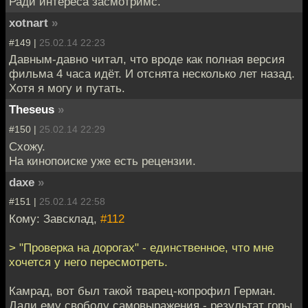
Ради интереса засмотримс.
xotnart
»
#149 |
25.02.14 22:23
Давным-давно читал, что вроде как полная версия
фильма 4 часа идёт. И отснята несколько лет назад.
Хотя я могу и путать.
Theseus
»
#150 |
25.02.14 22:29
Схожу.
На кинопоиске уже есть рецензии.
daxe
»
#151 |
25.02.14 22:58
Кому: Завсклад,
#112
> "Проверка на дорогах" - единственное, что мне
хочется у него пересмотреть.
Камрад, вот был такой тварец-копрофил Герман.
Дали ему свободу самовыражения - результат горы