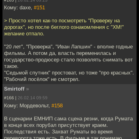
Кому: daxe,
#151
> Просто хотел как-то посмотреть "Проверку на
дорогах", но после беглого ознакомления с "ХМ!"
желание отпало.
"20 лет", "Проверка", "Иван Лапшин" - вполне годные
фильмы. А потом да, власть переменилась и
государство-продюсер стало позволять снимать вот
такое.
"Седьмой спутник" простоват, но тоже "про красных".
"Рабочий посёлок" не смотрел.
Smirtoff
»
#166 |
26.02.14 09:59
Кому: Мордевольт,
#158
В сценарии ЕМНИП сама сцена резни, когда Румата
в конце всех порубал присутствует краем.
Последствия есть. Захват Руматы во время
переворота тоже есть. В фильме я так понимаю