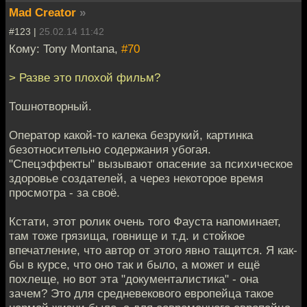
Mad Creator
»
#123 |
25.02.14 11:42
Кому: Tony Montana,
#70
> Разве это плохой фильм?
Тошнотворный.
Оператор какой-то калека безрукий, картинка
безотносительно содержания убогая.
"Спецэффекты" вызывают опасение за психическое
здоровье создателей, а через некоторое время
просмотра - за своё.
Кстати, этот ролик очень того Фауста напоминает,
там тоже грязища, говнище и т.д. и стойкое
впечатление, что автор от этого явно тащится. Я как-
бы в курсе, что оно так и было, а может и ещё
похлеще, но вот эта "документалистика" - она
зачем? Это для средневекового европейца такое