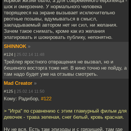
нормой жизни было, а для современного европейца -
шок и омерзение. У нормального человека
творящееся на экране вызывает исключительно
рвотные позывы, вдумываться в смысл,
закладываемый автором нет ни сил, ни желания.
Зачем такое снимать, кроме как из желания
эпатировать и шокировать публику, непонятно.
SHINNOK
»
#124 |
25.02.14 11:48
Трейлер яростного отвращения не вызвал, но и
бешеного восторга тоже нет. В кино точно не пойду, а
там надо будет уже на отзывы смотреть.
Mad Creator
»
#125 |
25.02.14 11:50
Кому: Радибор,
#122
> "Игра" по сравнению с этим гламурный фильм для
девочек - трава зеленая, снег белый, кровь красная.
Ну не вся. Есть там эпизоды и с грязищей, там где