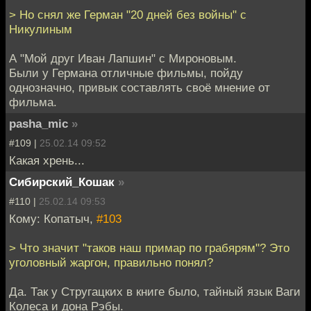
> Но снял же Герман "20 дней без войны" с
Никулиным
А "Мой друг Иван Лапшин" с Мироновым.
Были у Германа отличные фильмы, пойду
однозначно, привык составлять своё мнение от
фильма.
pasha_mic
»
#109 |
25.02.14 09:52
Какая хрень...
Сибирский_Кошак
»
#110 |
25.02.14 09:53
Кому: Копатыч,
#103
> Что значит "таков наш примар по грабярям"? Это
уголовный жаргон, правильно понял?
Да. Так у Стругацких в книге было, тайный язык Ваги
Колеса и дона Рэбы.