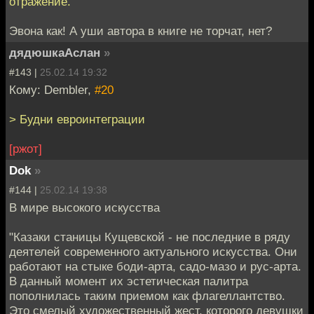
отражение.
Эвона как! А уши автора в книге не торчат, нет?
дядюшкаАслан
»
#143 |
25.02.14 19:32
Кому: Dembler,
#20
> Будни евроинтеграции
[ржот]
Dok
»
#144 |
25.02.14 19:38
В мире высокого искусства
"Казаки станицы Кущевской - не последние в ряду
деятелей современного актуального искусства. Они
работают на стыке боди-арта, садо-мазо и рус-арта.
В данный момент их эстетическая палитра
пополнилась таким приемом как флагеллантство.
Это смелый художественный жест, которого девушки