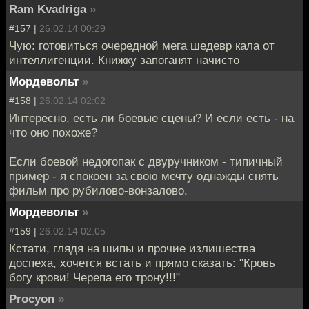
Ram Kvadriga
»
#157 |
26.02.14 00:29
Чую: готовиться очередной мега шедевр кала от
интеллигенции. Книжку запоганят начисто
Мордевольт
»
#158 |
26.02.14 02:02
Интересно, есть ли боевые сцены? И если есть - на
что оно похоже?
Если боевой недогопак с двуручником - типичный
пример - я спокоен за свою мечту однажды снять
фильм про рубилово-вонзалово.
Мордевольт
»
#159 |
26.02.14 02:05
Кстати, глядя на шипы и прочие излишества
доспеха, хочется встать и прямо сказать: "Кровь
богу крови! Черепа его трону!!!"
Procyon
»