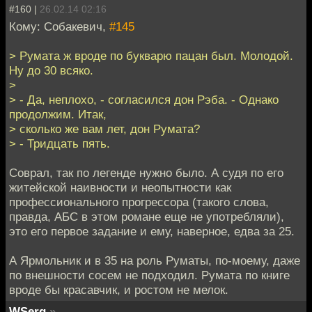
#160 |
26.02.14 02:16
Кому: Собакевич,
#145
> Румата ж вроде по букварю пацан был. Молодой.
Ну до 30 всяко.
>
> - Да, неплохо, - согласился дон Рэба. - Однако
продолжим. Итак,
> сколько же вам лет, дон Румата?
> - Тридцать пять.
Соврал, так по легенде нужно было. А судя по его
житейской наивности и неопытности как
профессионального прогрессора (такого слова,
правда, АБС в этом романе еще не употребляли),
это его первое задание и ему, наверное, едва за 25.
А Ярмольник и в 35 на роль Руматы, по-моему, даже
по внешности сосем не подходил. Румата по книге
вроде бы красавчик, и ростом не мелок.
WSerg
»