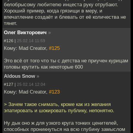
белобрысому любителю инцеста руку отрубают.
Хороший пример, когда грязищи в меру, и
впечатление создаёт и блевать от её количества не
тянет.
Олег Викторович
»
#126 |
25.02.14 11:59
Кому: Mad Creator,
#125
Это всё от того что ты с детства не приучен курицам
головы крутить как некоторые 600
Aldous Snow
»
#127 |
25.02.14 12:04
Кому: Mad Creator,
#123
> Зачем такое снимать, кроме как из желания
эпатировать и шокировать публику, непонятно.
Ну дык оно ж для узкого круга тонких ценителей,
способных проникнуться на всю глубину замыслом