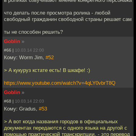
в роликах озвучивают мнение конкретного персонажа
что делать после просмотра ролика - любой
свободный гражданин свободной страны решает сам
ты не способен решить?
Goblin
»
#66 |
10.03.14 22:00
Кому: Worm Jim,
#52
> А кукуруз кстате есть! В шкафе! :)
https://www.youtube.com/watch?v=4qLY0vbrT8Q
Goblin
»
#68 |
10.03.14 22:03
Кому: Gradus,
#53
> А вот когда названия городов в официальных
документах передаются с одного языка на другой с
помощью практической транскрипции, - это перевод