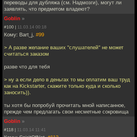
переводы для дубляжа (см. Надмозги), могут ли
заявлять, что предметом владеют?
Goblin
»
#100 |
11.03.14 00:18
Кому: Bart_j,
#99
> А разве желание ваших "слушателей" не может
считаться заказом
разве что для тебя
> ну а если дело в деньгах то мы оплатим ваш труд
как на Kickstarter, скажите только куда и сколько
заносить)).
ты хотя бы попробуй прочитать мной написанное,
прежде чем предлагать свои несметные сокровища
Goblin
»
#118 |
11.03.14 11:41