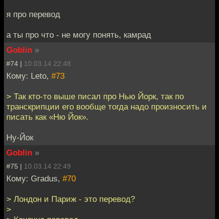
я про перевод
а ты про что - не могу понять, камрад
Goblin
»
#74 |
10.03.14 22:48
Кому: Leto,
#73
> Так кто-то выше писал про Нью Йорк, так по
транскрипции его вообще тогда надо произносить и
писать как «Ню Йок».
Ну-Йок
Goblin
»
#75 |
10.03.14 22:49
Кому: Gradus,
#70
> Лондон и Париж - это перевод?
>