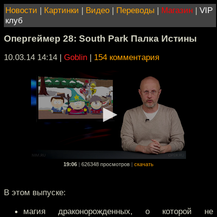
Новости
|
Картинки
|
Видео
|
Переводы
|
Магазин
|
VIP
клуб
Опергеймер 28: South Park Палка Истины
10.03.14 14:14
|
Goblin
|
154 комментария
19:06
|
626348 просмотров
|
скачать
В этом выпуске:
магия драконорожденных, о которой не