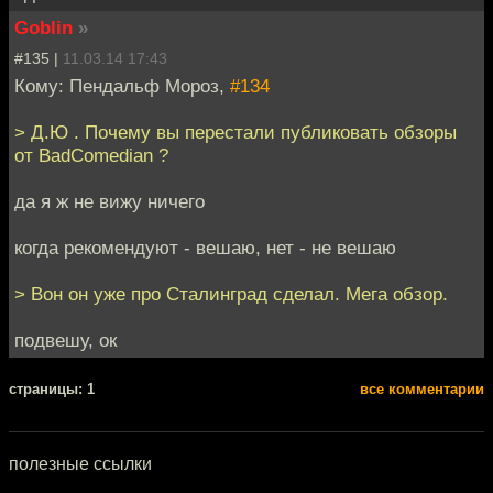
Goblin
»
#135 |
11.03.14 17:43
Кому: Пендальф Мороз,
#134
> Д.Ю . Почему вы перестали публиковать обзоры
от BadComedian ?
да я ж не вижу ничего
когда рекомендуют - вешаю, нет - не вешаю
> Вон он уже про Сталинград сделал. Мега обзор.
подвешу, ок
cтраницы: 1
все комментарии
полезные ссылки