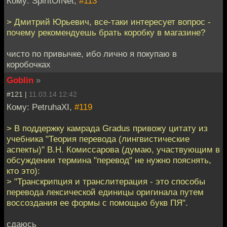
Кому: SpiritOfNet,
#113
> Дмитрий Юрьевич, все-таки интересует вопрос -
почему рекомендуешь брать коробку в магазине?
чисто по привычке, ибо лично я покупаю в
коробочках
Goblin
»
#121 |
11.03.14 12:42
Кому: PetruhaXI,
#119
> В поддержку камрада Gradus привожу цитату из
учебника "Теория перевода (лингвистические
аспекты)" В.Н. Комиссарова (думаю, участвующим в
обсуждении термина "перевод" не нужно пояснять,
кто это):
> "Транскрипция и транслитерация - это способы
перево­да лексической единицы оригинала путем
воссоздания ее фор­мы с помощью букв ПЯ".
сдаюсь