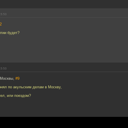
15:53
2
ытии будет?
15:53
 Москвы,
#9
онял по акульским делам в Москву,
тел, или поездом?