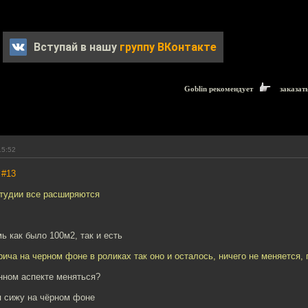
Вступай в нашу
группу ВКонтакте
Goblin рекомендует
заказат
15:52
,
#13
студии все расширяются
ь как было 100м2, так и есть
рича на черном фоне в роликах так оно и осталось, ничего не меняется, 
нном аспекте меняться?
я сижу на чёрном фоне