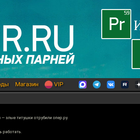
оды
Магазин
VIP
 — злые титушки отрубили опер.ру.
ь работать.