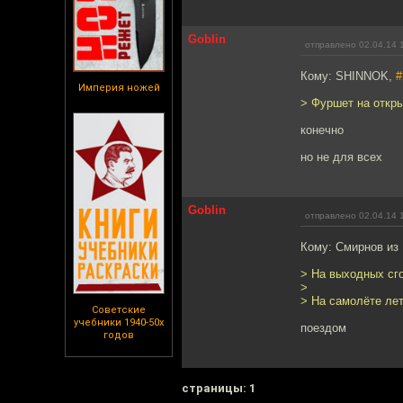
Goblin
отправлено 02.04.14 
Кому: SHINNOK,
#
Империя ножей
> Фуршет на откр
конечно
но не для всех
Goblin
отправлено 02.04.14 
Кому: Смирнов из
> На выходных сг
>
> На самолёте ле
Советские
учебники 1940-50х
поездом
годов
cтраницы: 1