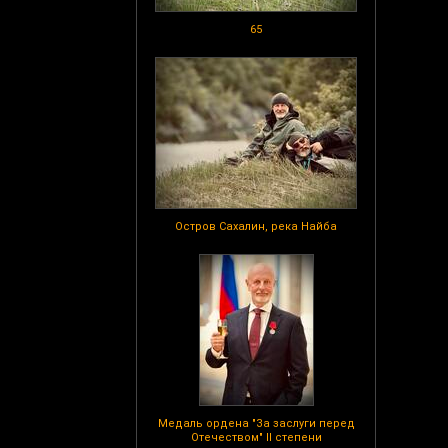
65
Остров Сахалин, река Найба
Медаль ордена "За заслуги перед
Отечеством" II степени