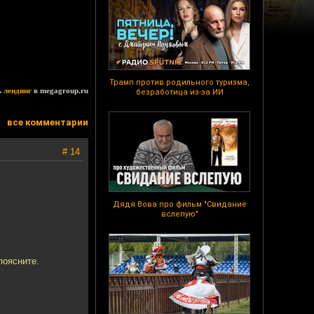
Трамп против родильного туризма,
ь
лендинг
в megagroup.ru
безработица из-за ИИ
все комментарии
# 14
Дядя Вова про фильм "Свидание
вслепую"
поясните.