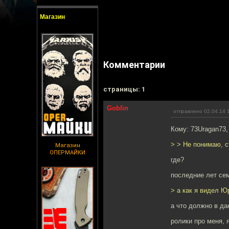
Магазин
Комментарии
cтраницы: 1
Goblin
отправлено 02.04.14 
Кому: 73Uragan73
> > Не понимаю, 
Магазин
ОПЕРМАЙКИ
где?
последние лет сем
> а как я видел Ю
а что должно в да
ролики про меня, 