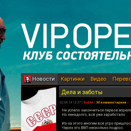
Картинки
Видео
Перев
Новости
Дела и заботы
02.04.14 12:37 |
Goblin
|
30 комментариев
»
Не успело закончиться первое апреля
Но ненадолго, всё уже заработало.
Из-за этого многим всё утро пришлос
Через это ВВП несколько подрос.