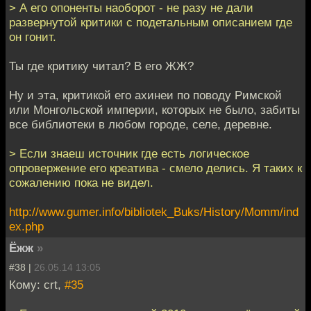
> А его опоненты наоборот - не разу не дали
развернутой критики с подетальным описанием где
он гонит.
Ты где критику читал? В его ЖЖ?
Ну и эта, критикой его ахинеи по поводу Римской
или Монгольской империи, которых не было, забиты
все библиотеки в любом городе, селе, деревне.
> Если знаеш источник где есть логическое
опровержение его креатива - смело делись. Я таких к
сожалению пока не видел.
http://www.gumer.info/bibliotek_Buks/History/Momm/ind
ex.php
Ёжж
»
#38 |
26.05.14 13:05
Кому: crt,
#35