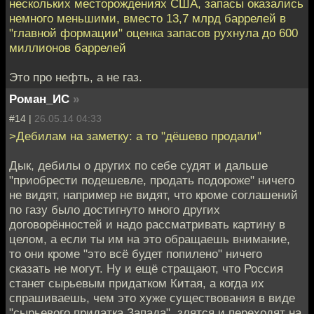
нескольких месторождениях США, запасы оказались
немного меньшими, вместо 13,7 млрд баррелей в
"главной формации" оценка запасов рухнула до 600
миллионов баррелей
Это про нефть, а не газ.
Роман_ИС
»
#14 |
26.05.14 04:33
>Дебилам на заметку: а то "дёшево продали"
Дык, дебилы о других по себе судят и дальше
"приобрести подешевле, продать подороже" ничего
не видят, например не видят, что кроме соглашений
по газу было достигнуто много других
договорённостей и надо рассматривать картину в
целом, а если ты им на это обращаешь внимание,
то они кроме "это всё будет попилено" ничего
сказать не могут. Ну и ещё стращают, что Россия
станет сырьевым придатком Китая, а когда их
спрашиваешь, чем это хуже существования в виде
"сырьевого придатка Запада", злятся и переходят на