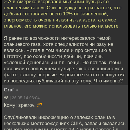
> А в Америке взорвался мыльный пузырь со
сланцевым газом. Они вынуждены признаться, что
добыча составляет всего 10% от заявленной,
энергоемкость очень низкая из-за азота, а самое
главное, его можно использовать только на месте.
Я ранее по возможности интересовался темой
сланцевого газа, хотя специалистом ни разу не
являюсь. Читал в том числе и про ситуацию в
Штатах, про особенности добычи, причины
условной дешевизны и т.п. вещи. Но вот так чтобы
говорили о лопнувшем пузыре как о свершившемся
факте, слышу впервые. Вероятно я что-то пропустил
из последних публикаций на эту тему. Что именно?
Graf
»
#8 |
26.05.14 03:04
Кому: spetrov,
#7
Опубликовали информацию о залежах сланца в
нескольких месторождениях США, запасы оказались
немного меньшими, вместо 13,7 млрд баррелей в