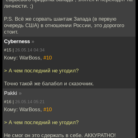
личности. ;)
P.S. Всё же сорвать шантаж Запада (в первую
очередь США) в отношении России, это дорогого
стоит.
Cyberness
»
#15 |
26.05.14 04:34
Кому: WarBoss,
#10
> А чем последний не угодил?
Точно такой же балабол и сказочник.
Pakki
»
#16 |
26.05.14 05:21
Кому: WarBoss,
#10
> А чем последний не угодил?
Не смог он это сдержать в себе. АККУРАТНО!