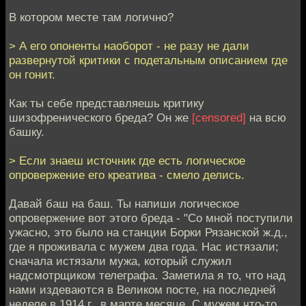
В котором месте там логично?
> А его опоненты наоборот - не разу не дали
развернутой критики с подетальным описанием где
он гонит.
Как ты себе представляешь критику
шизофренического бреда? Он же
[censored]
на всю
башку.
> Если знаеш источник где есть логическое
опровержение его креатива - смело делись.
Давай баш на баш. Ты напиши логическое
опровержение вот этого бреда - "Со мной поступили
ужасно, это было на станции Борки Рязанской ж.д.,
где я проживала с мужем два года. Нас истязали;
сначала истязали мужа, который служил
надсмотрщиком телеграфа. Заметила я то, что над
нами издеваются в Великом посте, на последней
неделе в 1914 г., в марте месяце. С мужем что-то