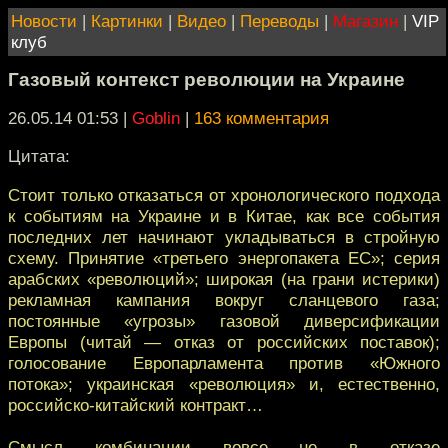
Новости
|
Картинки
|
Видео
|
Переводы
|
Магазин
|
VIP
клуб
Газовый контекст революции на Украине
26.05.14 01:53
|
Goblin
|
163 комментария
Цитата:
Стоит только отказаться от хронологического подхода
к событиям на Украине и в Китае, как все события
последних лет начинают укладываться в стройную
схему. Принятие «третьего энергопакета ЕС»; серия
арабских «революций»; широкая (на грани истерики)
рекламная кампания вокруг сланцевого газа;
постоянные «угрозы» газовой диверсификации
Европы (читай — отказ от российских поставок);
голосование Европарламента против «Южного
потока»; украинская «революция» и, естественно,
российско-китайский контракт…
Смысл комбинации вовсе не в отказе