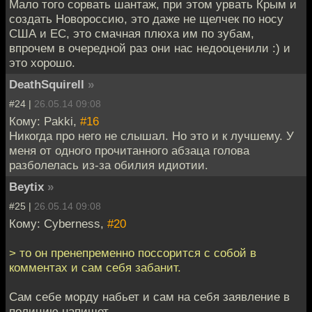
Мало того сорвать шантаж, при этом урвать Крым и
создать Новороссию, это даже не щелчек по носу
США и ЕС, это смачная плюха им по зубам,
впрочем в очередной раз они нас недооценили :) и
это хорошо.
DeathSquirell
»
#24 |
26.05.14 09:08
Кому: Pakki,
#16
Никогда про него не слышал. Но это и к лучшему. У
меня от одного прочитанного абзаца голова
разболелась из-за обилия идиотии.
Beytix
»
#25 |
26.05.14 09:08
Кому: Cyberness,
#20
> то он пренепременно поссорится с собой в
комментах и сам себя забанит.
Сам себе морду набьет и сам на себя заявление в
полицию напишет...