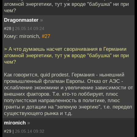
атомной энергетики, тут уж вроде "бабушка" ни при
чем?
Dragonmaster
»
#28 |
26.05.14 09:24
Кому: mironich,
#27
> А что думаешь насчет сворачивания в Германии
атомной энергетики, тут уж вроде "бабушка" ни при
чем?
Как говорится, quid prodest. Германия - нынешний
промышленный флагман Европы. Отказ от АЭС -
ослабление экономики и увеличение зависимости от
внешних факторов. Т.е. кто-то лоббирует, плюс
популистская направленность в политике, плюс
гранты и дотации на "зеленую энергию", т.е. передел
существующего рынка и т.д.
mironich
»
#29 |
26.05.14 09:32