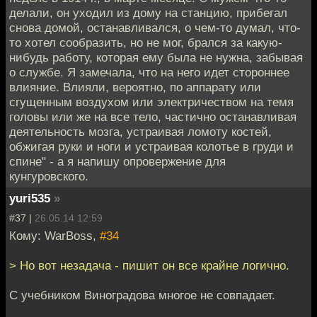
делали, он уходил из дому на станцию, прибегал
снова домой, останавливался, о чем-то думал, что-
то хотел сообразить, но не мог, брался за какую-
нибудь работу, которая ему была не нужна, забывая
о службе. Я замечала, что на него идет стороннее
влияние. Влияли, вероятно, по аппарату или
сгущенным воздухом или электричеством на темя
головы или же на все тело, частично останавливая
деятельность мозга, устраивая ломоту костей,
обжигая руки и ноги и устраивая колотье в груди и
спине" - а я напишу опровержение для
кунгуровского.
yuri535
»
#37 |
26.05.14 12:59
Кому: WarBoss,
#34
> Но вот незадача - пишит он все крайне логично.
С учебником Виноградова многое не совпадает.