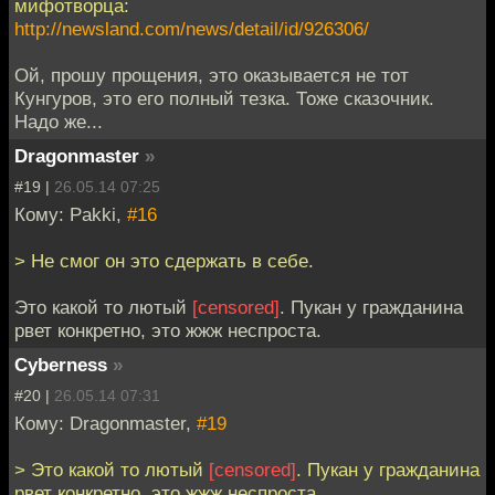
мифотворца:
http://newsland.com/news/detail/id/926306/
Ой, прошу прощения, это оказывается не тот
Кунгуров, это его полный тезка. Тоже сказочник.
Надо же...
Dragonmaster
»
#19 |
26.05.14 07:25
Кому: Pakki,
#16
> Не смог он это сдержать в себе.
Это какой то лютый
[censored]
. Пукан у гражданина
рвет конкретно, это жжж неспроста.
Cyberness
»
#20 |
26.05.14 07:31
Кому: Dragonmaster,
#19
> Это какой то лютый
[censored]
. Пукан у гражданина
рвет конкретно, это жжж неспроста.