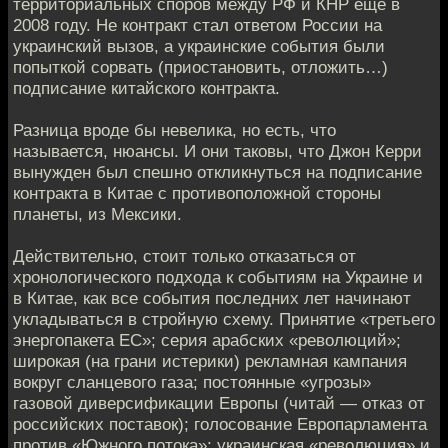
территориальных споров между РФ и КНР ещё в
2008 году. Не контракт стал ответом России на
украинский вызов, а украинские события были
попыткой сорвать (приостановить, отложить…)
подписание китайского контракта.
Разница вроде бы невелика, но есть, что
называется, нюансы. И они таковы, что Джон Керри
вынужден был спешно откликнуться на подписание
контракта в Китае с противоположной стороны
планеты, из Мексики.
Действительно, стоит только отказаться от
хронологического подхода к событиям на Украине и
в Китае, как все события последних лет начинают
укладываться в стройную схему. Принятие «третьего
энергопакета ЕС»; серия арабских «революций»;
широкая (на грани истерики) рекламная кампания
вокруг сланцевого газа; постоянные «угрозы»
газовой диверсификации Европы (читай — отказ от
российских поставок); голосование Европарламента
против «Южного потока»; украинская «революция» и,