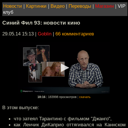
Новости
|
Картинки
|
Видео
|
Переводы
|
Магазин
|
VIP
клуб
Синий Фил 93: новости кино
29.05.14 15:13
|
Goblin
|
66 комментариев
18:16
|
183998 просмотров
|
скачать
В этом выпуске:
что затеял Тарантино с фильмом "Джанго",
как Ленчик ДиКаприо оттягивался на Каннском