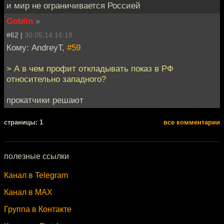
и мир не ограничивается Россией
Goblin
»
#62 |
30.05.14 16:18
Кому: AndreyT,
#59
> А в чем профит откладывать показ в РФ
относительно западного?
прокатчики решают
cтраницы: 1
все комментарии
полезные ссылки
Канал в Telegram
Канал в MAX
Группа в Контакте