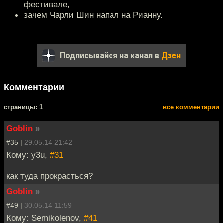
фестивале,
зачем Чарли Шин напал на Рианну.
Подписывайся на канал в
Дзен
Комментарии
cтраницы: 1
все комментарии
Goblin
»
#35 |
29.05.14 21:42
Кому: y3u,
#31
как туда прокрасться?
Goblin
»
#49 |
30.05.14 11:59
Кому: Semikolenov,
#41