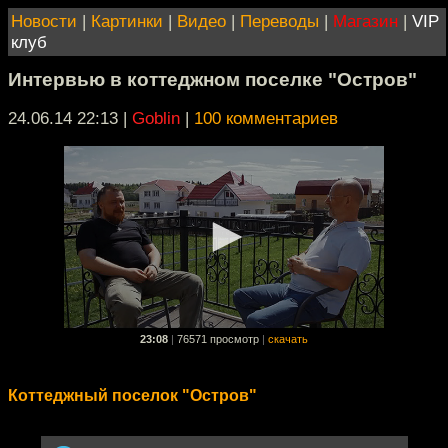
Новости
|
Картинки
|
Видео
|
Переводы
|
Магазин
|
VIP
клуб
Интервью в коттеджном поселке "Остров"
24.06.14 22:13
|
Goblin
|
100 комментариев
23:08
|
76571 просмотр
|
скачать
Коттеджный поселок "Остров"