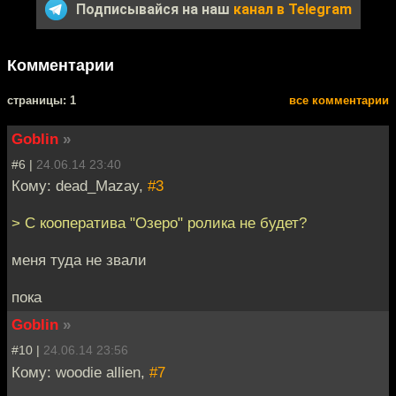
Подписывайся на наш
канал в Telegram
Комментарии
cтраницы: 1
все комментарии
Goblin
»
#6 |
24.06.14 23:40
Кому: dead_Mazay,
#3
> С кооператива "Озеро" ролика не будет?
меня туда не звали
пока
Goblin
»
#10 |
24.06.14 23:56
Кому: woodie allien,
#7