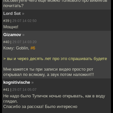
посоветуете чего еще можно толкового про викингов
почитать?
Lord Sot
»
#39 |
29.07.14 02:50
Мощно!
Gizamov
»
#40 |
29.07.14 03:20
Кому: Goblin,
#6
> вы и через десять лет про это спрашивать будете
Мне кажется ты при записи видео просто рот
открывал по всякому, а звук потом наложил!!!
kognitivische
»
#41 |
29.07.14 05:07
Не надо было Тупичок ночью открывать, как в воду
глядел.
Спасибо за рассказ! Было интересно