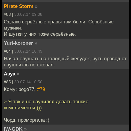
Pirate Storm
»
#83 |
30.07.14 09:08
Однако серьёзные нравы там были. Серьёзные
мужики.
И шутки у них тоже серьёзные.
Yuri-koroner
»
#84 |
30.07.14 10:49
Начал слушать на голодный желудок, чуть провод от
наушников не сжевал.
Asya
»
#85 |
30.07.14 10:50
Кому: pogo77,
#79
> Я так и не научился делать тонкие
комплименты.)))
Чорд, проморгала :)
IW-GDK
»