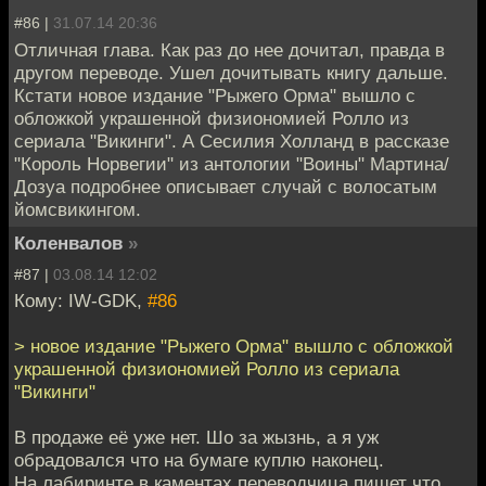
#86 |
31.07.14 20:36
Отличная глава. Как раз до нее дочитал, правда в
другом переводе. Ушел дочитывать книгу дальше.
Кстати новое издание "Рыжего Орма" вышло с
обложкой украшенной физиономией Ролло из
сериала "Викинги". А Сесилия Холланд в рассказе
"Король Норвегии" из антологии "Воины" Мартина/
Дозуа подробнее описывает случай с волосатым
йомсвикингом.
Коленвалов
»
#87 |
03.08.14 12:02
Кому: IW-GDK,
#86
> новое издание "Рыжего Орма" вышло с обложкой
украшенной физиономией Ролло из сериала
"Викинги"
В продаже её уже нет. Шо за жызнь, а я уж
обрадовался что на бумаге куплю наконец.
На лабиринте в каментах переводчица пишет что