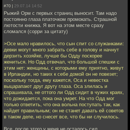
#70 |
29.07.14 14:52
Рыжий Орм с первых страниц выносит. Там надо
постоянно глаза платочком промокать. Страшной
лютости книжка. Я вот на этом месте сразу
сломался (сорри за цитату)
>Осе мало нравилось, что сын спит со служанками:
девки могут много забрать себе в голову и начнут
дерзить хозяйке, лучше бы Одду поскорее
жениться. Но Одд отвечал, что большой спешки с
этим нет: женщины, с которыми ему приятно, живут
в Ирландии, но таких к себе домой он не повезет;
поскольку тогда, ему кажется, Оса и невестка
выцарапают друг другу глаза. Оса злилась и
спрашивала, не оттого ли Одд сидит в чужих краях,
что дожидается, пока она умрет. На что Одд мог
только ответить, что она вольна поступать так, как
найдет правильным; он не станет давать ей советов
в таком деле, но снесет все, что бы ни случилось.
Все, после этого у меня не осталось сил