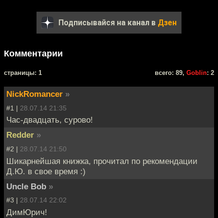
Подписывайся на канал в
Дзен
Комментарии
cтраницы: 1
всего: 89,
Goblin
: 2
NickRomancer
»
#1 |
28.07.14 21:35
Час-двадцать, сурово!
Redder
»
#2 |
28.07.14 21:50
Шикарнейшая книжка, прочитал по рекомендации
Д.Ю. в свое время :)
Uncle Bob
»
#3 |
28.07.14 22:02
ДимЮрич!