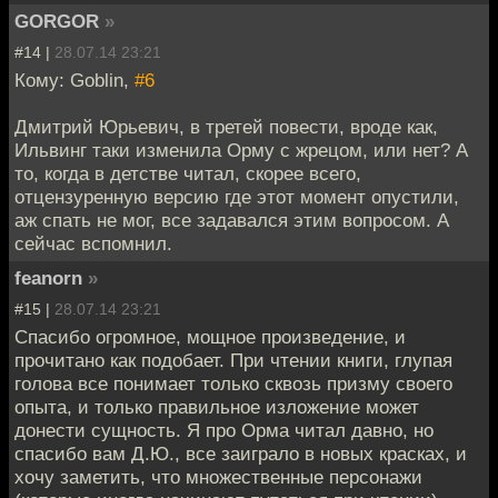
GORGOR
»
#14 |
28.07.14 23:21
Кому: Goblin,
#6
Дмитрий Юрьевич, в третей повести, вроде как,
Ильвинг таки изменила Орму с жрецом, или нет? А
то, когда в детстве читал, скорее всего,
отцензуренную версию где этот момент опустили,
аж спать не мог, все задавался этим вопросом. А
сейчас вспомнил.
feanorn
»
#15 |
28.07.14 23:21
Спасибо огромное, мощное произведение, и
прочитано как подобает. При чтении книги, глупая
голова все понимает только сквозь призму своего
опыта, и только правильное изложение может
донести сущность. Я про Орма читал давно, но
спасибо вам Д.Ю., все заиграло в новых красках, и
хочу заметить, что множественные персонажи