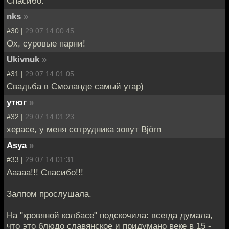
Спасибо.
nks
»
#30 |
29.07.14 00:45
Ох, суровые парни!
Ukivnuk
»
#31 |
29.07.14 01:05
Свадьба в Смоланде самый угар)
утюг
»
#32 |
29.07.14 01:23
херасе, у меня сотрудника зовут Björn
Asya
»
#33 |
29.07.14 01:31
Ааааа!!! Спасибо!!!
Залпом прослушала.
На "кровяной колбасе" подскочила: всегда думала,
что это блюдо славянское и придумано веке в 15 -