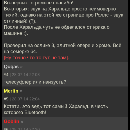
Во-первых: огромное спасибо!
Во-вторых: звук на Харальде просто неимоверно
тихий, однако на этой же странице про Роллс - звук
отличный! (?).
После Харальда чуть не обделался от крика о
машине ;).
Проверил на ослике 8, элитной опере и хроме. Всё
на семёрке 64.
[Ну точно что-то тут не там]
.
Quqas
»
#4 |
28.07.14 22:03
телесуфлёр или наизусть?
Merlin
»
#5 |
28.07.14 22:04
Кстати, это ведь тот самый Харальд, в честь
которого Bluetooth!
Goblin
»
#6 |
28.07.14 22:30