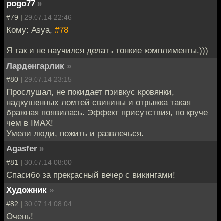
pogo77
»
#79 |
29.07.14 22:46
Кому: Asya,
#78
Я так и не научился делать тонкие комплименты.)))
Ларденгарлик
»
#80 |
29.07.14 23:15
Прослушал, не покидает привкус кровянки,
надкушенных ломтей свинины и отрыжка такая
бражная появилась. Эффект присутствия, по круче
чем в IMAX!
Умели люди, пожить и развлечься.
Agasfer
»
#81 |
30.07.14 08:00
Спасибо за прекрасный вечер с викингами!
Художник
»
#82 |
30.07.14 08:04
Очень!