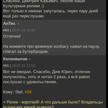
Спасибо, Дмитрий Юрьевич, люблю Ваши
Культурные ролики :)
Вот только в именах запуталась, через пару дней
ещё раз переслушаю.
AnTev.
»
#64 |
29.07.14 13:53
Отлично!
На моменте про кровяную колбасу нажал на паузу,
сбегал за бутербродом.
Коленвалов
»
#65 |
29.07.14 13:53
Вот не ожидал. Спасибо, Дим Юрич, отлично
получилось, хоть и читал 2 раза, а всё равно
послушал с удовольствием.
Кому: Stef,
#16
> Ролик - короткий! А что дальше было? Владельцы
испанских мечей выжили?