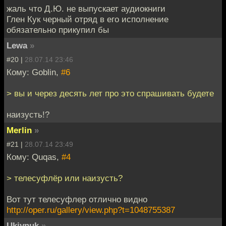
жаль что Д.Ю. не выпускает аудиокниги
Глен Кук черный отряд в его исполнение
обязательно прикупил бы
Lewa
»
#20 |
28.07.14 23:46
Кому: Goblin,
#6
> вы и через десять лет про это спрашивать будете
наизусть!?
Merlin
»
#21 |
28.07.14 23:49
Кому: Quqas,
#4
> телесуфлёр или наизусть?
Вот тут телесуфлер отлично видно
http://oper.ru/gallery/view.php?t=1048755387
Ukivnuk
»