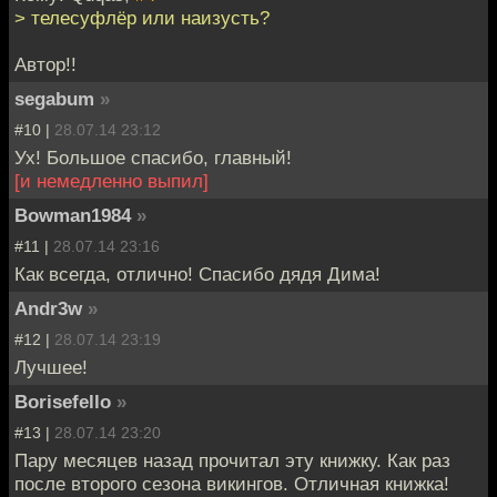
> телесуфлёр или наизусть?
Автор!!
segabum
»
#10 |
28.07.14 23:12
Ух! Большое спасибо, главный!
[и немедленно выпил]
Bowman1984
»
#11 |
28.07.14 23:16
Как всегда, отлично! Спасибо дядя Дима!
Andr3w
»
#12 |
28.07.14 23:19
Лучшее!
Borisefello
»
#13 |
28.07.14 23:20
Пару месяцев назад прочитал эту книжку. Как раз
после второго сезона викингов. Отличная книжка!