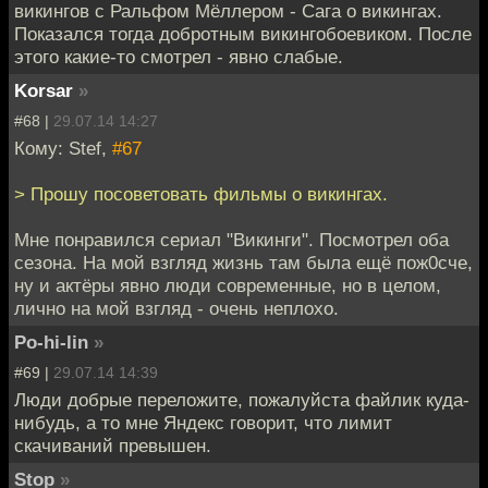
викингов с Ральфом Мёллером - Сага о викингах.
Показался тогда добротным викингобоевиком. После
этого какие-то смотрел - явно слабые.
Korsar
»
#68 |
29.07.14 14:27
Кому: Stef,
#67
> Прошу посоветовать фильмы о викингах.
Мне понравился сериал "Викинги". Посмотрел оба
сезона. На мой взгляд жизнь там была ещё пож0сче,
ну и актёры явно люди современные, но в целом,
лично на мой взгляд - очень неплохо.
Po-hi-lin
»
#69 |
29.07.14 14:39
Люди добрые переложите, пожалуйста файлик куда-
нибудь, а то мне Яндекс говорит, что лимит
скачиваний превышен.
Stop
»