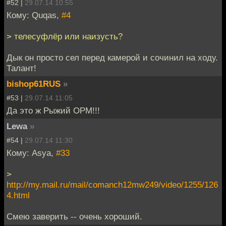
#52 |
29.07.14 10:55
Кому: Quqas,
#4
> телесуфлёр или наизусть?
Дык он просто сел перед камерой и сочинил на ходу.
Талант!
bishop61RUS
»
#53 |
29.07.14 11:05
Да это ж Рыжий ОРМ!!!
Lewa
»
#54 |
29.07.14 11:30
Кому: Asya,
#33
>
http://my.mail.ru/mail/comanch12mw249/video/1255/126
4.html
Смею заверить -- очень хороший.