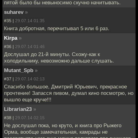
пятой было бы невыносимо скучно начитывать.
suharev
»
#35 |
29.07.14 01:35
Книга добротная, перечитывал 5 или 6 раз.
Kirpa
»
#36 |
29.07.14 01:46
Дослушал до 21-й минуты. Схожу-как к
холодильнику, невозможно дальше слушать.
Mutant_Spb
»
#37 |
29.07.14 02:13
Спасибо большое, Дмитрий Юрьевич, прекрасное
прочтение! Запасся пивом, думал кино посмотрю, но
вышло еще круче!!!
Librarian23
»
#38 |
29.07.14 02:15
Не дослушал пока, но круто, и книга про Рыжего
Орма, вообще замечательная, камрады не