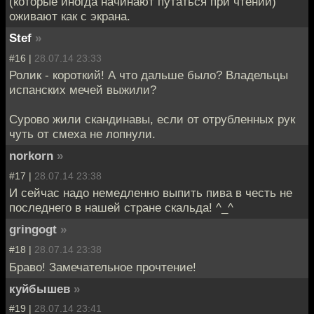
(которые иногда начинают путаться при чтении)
оживают как с экрана.
Stef
»
#16 |
28.07.14 23:33
Ролик - короткий! А что дальше было? Владельцы
испанских мечей выжили?
Сурово жили скандинавы, если от отрубленных рук
чуть от смеха не лопнули.
norkorn
»
#17 |
28.07.14 23:38
И сейчас надо немедленно выпить пива в честь не
последнего в нашей стране скальда! ^_^
gringogt
»
#18 |
28.07.14 23:38
Браво! Замечательное прочтение!
куйбышев
»
#19 |
28.07.14 23:41