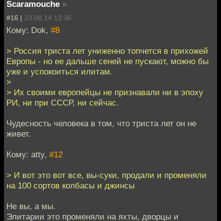
Scaramouche
»
#16 |
23.08.14 13:36
Кому: Dok,
#8
> Россия триста лет униженно топчется в прихожей
Европы - но ее дальше сеней не пускают, можно бы
уже и успокоиться илитам.
>
> Их своими европейцы не признавали ни в эпоху
РИ, ни при СССР, ни сейчас.
Чудесность человека в том, что триста лет он не
живет.
Кому: atty,
#12
> И вот это вот все, вы-суки, продали и променяли
на 100 сортов колбасы и джинсы
Не вы, а мы.
Элитарии это променяли на яхты, дворцы и