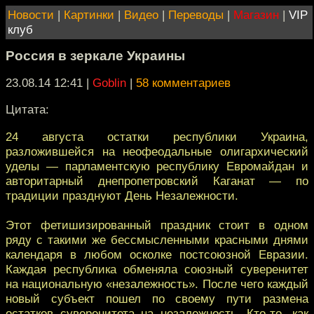
Новости
|
Картинки
|
Видео
|
Переводы
|
Магазин
|
VIP
клуб
Россия в зеркале Украины
23.08.14 12:41
|
Goblin
|
58 комментариев
Цитата:
24 августа остатки республики Украина,
разложившейся на неофеодальные олигархический
уделы — парламентскую республику Евромайдан и
авторитарный днепропетровский Каганат — по
традиции празднуют День Незалежности.
Этот фетишизированный праздник стоит в одном
ряду с такими же бессмысленными красными днями
календаря в любом осколке постсоюзной Евразии.
Каждая республика обменяла союзный суверенитет
на национальную «незалежность». После чего каждый
новый субъект пошел по своему пути размена
остатков суверенитета на незалежность. Кто-то, как