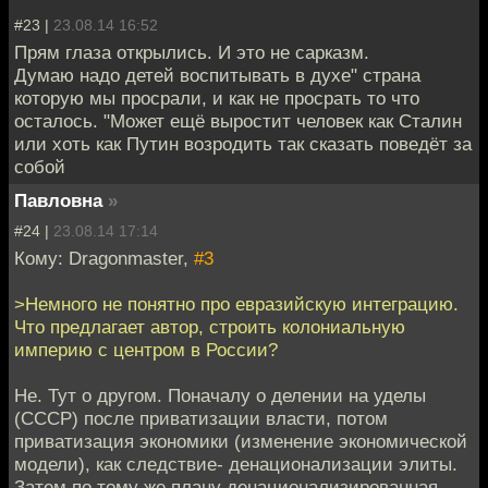
#23 |
23.08.14 16:52
Прям глаза открылись. И это не сарказм.
Думаю надо детей воспитывать в духе" страна
которую мы просрали, и как не просрать то что
осталось. "Может ещё выростит человек как Сталин
или хоть как Путин возродить так сказать поведёт за
собой
Павловна
»
#24 |
23.08.14 17:14
Кому: Dragonmaster,
#3
>Немного не понятно про евразийскую интеграцию.
Что предлагает автор, строить колониальную
империю с центром в России?
Не. Тут о другом. Поначалу о делении на уделы
(СССР) после приватизации власти, потом
приватизация экономики (изменение экономической
модели), как следствие- денационализации элиты.
Затем по тому же плану денационализированная