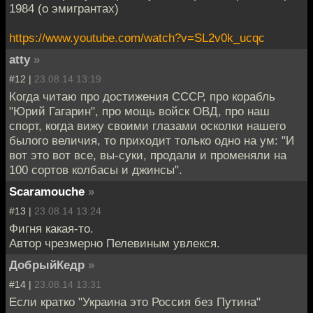
1984 (о эмигрантах)
https://www.youtube.com/watch?v=SL2v0k_ucqc
atty
»
#12 |
23.08.14 13:19
Когда читаю про достижения СССР, про корабль
"Юрий Гагарин", про мощь войск ОВД, про наш
спорт, когда вижу своими глазами осколки нашего
былого величия, то приходит только одно на ум: "И
вот это вот все, вы-суки, продали и променяли на
100 сортов колбасы и джинсы".
Scaramouche
»
#13 |
23.08.14 13:24
Фигня какая-то.
Автор чрезмерно Пелевиным увлекся.
ДобрыйКедр
»
#14 |
23.08.14 13:31
Если кратко "Украина это Россия без Путина"