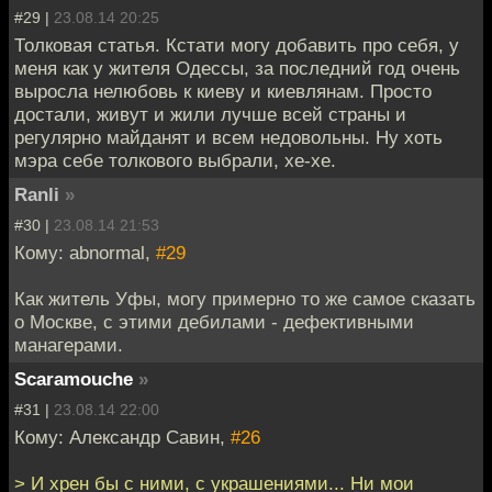
#29 |
23.08.14 20:25
Толковая статья. Кстати могу добавить про себя, у
меня как у жителя Одессы, за последний год очень
выросла нелюбовь к киеву и киевлянам. Просто
достали, живут и жили лучше всей страны и
регулярно майданят и всем недовольны. Ну хоть
мэра себе толкового выбрали, хе-хе.
Ranli
»
#30 |
23.08.14 21:53
Кому: abnormal,
#29
Как житель Уфы, могу примерно то же самое сказать
о Москве, с этими дебилами - дефективными
манагерами.
Scaramouche
»
#31 |
23.08.14 22:00
Кому: Александр Савин,
#26
> И хрен бы с ними, с украшениями... Ни мои