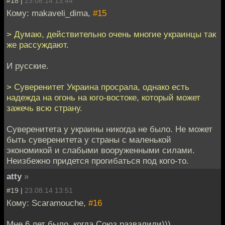
#18 |
23.08.14 13:44
Кому: makaveli_dima,
#15
> Думаю, действительно очень многие украинцы так
же рассуждают.
И русские.
> Суверенитет Украина просрала, однако есть
надежда на огонь на юго-востоке, который может
зажечь всю страну.
Суверенитета у украины никогда не было. Не может
быть суверенитета у страны с маленькой
экономикой и слабыми вооруженными силами.
Неизбежно придется прогибаться под кого-то.
atty
»
#19 |
23.08.14 13:51
Кому: Scaramouche,
#16
Мне 6 лет было, когда Союз развалили))).