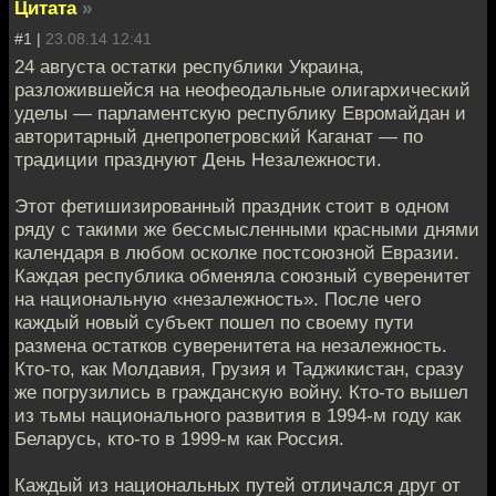
Цитата
»
#1 |
23.08.14 12:41
24 августа остатки республики Украина,
разложившейся на неофеодальные олигархический
уделы — парламентскую республику Евромайдан и
авторитарный днепропетровский Каганат — по
традиции празднуют День Незалежности.
Этот фетишизированный праздник стоит в одном
ряду с такими же бессмысленными красными днями
календаря в любом осколке постсоюзной Евразии.
Каждая республика обменяла союзный суверенитет
на национальную «незалежность». После чего
каждый новый субъект пошел по своему пути
размена остатков суверенитета на незалежность.
Кто-то, как Молдавия, Грузия и Таджикистан, сразу
же погрузились в гражданскую войну. Кто-то вышел
из тьмы национального развития в 1994-м году как
Беларусь, кто-то в 1999-м как Россия.
Каждый из национальных путей отличался друг от