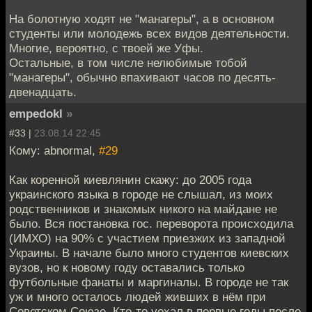
На болотную ходят не "манагеры", а в основном
студенты или молодежь всех видов деятельности.
Многие, вероятно, с твоей же Уфы.
Остальные, в том числе нелюбимые тобой
"манагеры", обычно впахивают часов по десять-
двенадцать.
empedokl
»
#33 |
23.08.14 22:45
Кому: abnormal,
#29
Как коренной киевлянин скажу: до 2005 года
украинского языка в городе не слышал, из моих
родственников и знакомых никого на майдане не
было. Вся постановка гос. переворота происходила
(ИМХО) на 90% с участием приезжих из западной
Украины. В начале было много студентов киевских
вузов, но к новому году оставались только
футбольные фанаты и маргиналы. В городе не так
уж и много осталось людей живших в нём при
Советском Союзе. Кто-то уехал в первые годы после