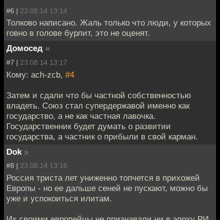
#6 |
23.08.14 13:14
Толково написано. Жаль только что люди, у которых
говно в голове бурлит, это не оценят.
Домосед
»
#7 |
23.08.14 13:17
Кому: ach-zcb,
#4
Затем и сдали что бы частной собственностью
владеть. Союз стал супердержавой именно как
государство, а не как частная лавочка.
Государственник будет думать о развитии
государства, а частник о прибыли в свой карман.
Dok
»
#8 |
23.08.14 13:18
Россия триста лет униженно топчется в прихожей
Европы - но ее дальше сеней не пускают, можно бы
уже и успокоиться илитам.
Их своими европейцы не признавали ни в эпоху РИ,