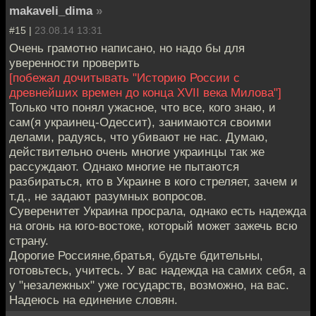
makaveli_dima
»
#15 |
23.08.14 13:31
Очень грамотно написано, но надо бы для
уверенности проверить
[побежал дочитывать "Историю России с
древнейших времен до конца ХVII века Милова"]
Только что понял ужасное, что все, кого знаю, и
сам(я украинец-Одессит), занимаются своими
делами, радуясь, что убивают не нас. Думаю,
действительно очень многие украинцы так же
рассуждают. Однако многие не пытаются
разбираться, кто в Украине в кого стреляет, зачем и
т.д., не задают разумных вопросов.
Суверенитет Украина просрала, однако есть надежда
на огонь на юго-востоке, который может зажечь всю
страну.
Дорогие Россияне,братья, будьте бдительны,
готовьтесь, учитесь. У вас надежда на самих себя, а
у "незалежных" уже государств, возможно, на вас.
Надеюсь на единение словян.