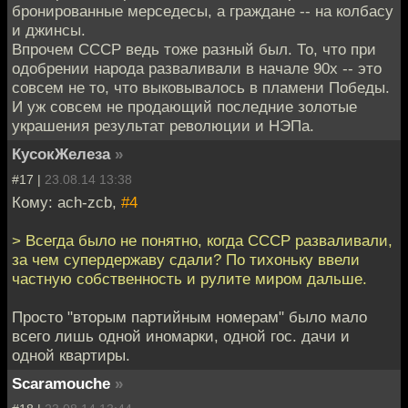
бронированные мерседесы, а граждане -- на колбасу
и джинсы.
Впрочем СССР ведь тоже разный был. То, что при
одобрении народа разваливали в начале 90х -- это
совсем не то, что выковывалось в пламени Победы.
И уж совсем не продающий последние золотые
украшения результат революции и НЭПа.
КусокЖелеза
»
#17 |
23.08.14 13:38
Кому: ach-zcb,
#4
> Всегда было не понятно, когда СССР разваливали,
за чем супердержаву сдали? По тихоньку ввели
частную собственность и рулите миром дальше.
Просто "вторым партийным номерам" было мало
всего лишь одной иномарки, одной гос. дачи и
одной квартиры.
Scaramouche
»