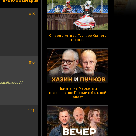
все комментарии
# 3
О предстоящем Турнире Святого
Георгия
# 6
я ошибаюсь??
Признание Меркель и
возвращение России в большой
спорт
# 11