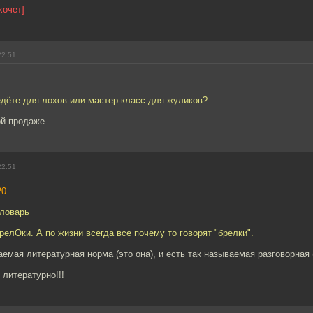
хочет]
22:51
едёте для лохов или мастер-класс для жуликов?
ой продаже
22:51
20
словарь
релОки. А по жизни всегда все почему то говорят "брелки".
аемая литературная норма (это она), и есть так называемая разговорная 
 литературно!!!