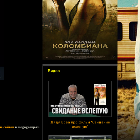
Видео
Дядя Вова про фильм "Свидание
вслепую"
ие сайтов
в megagroup.ru