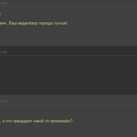
23:41
8
вич, Ваш видеобзор гораздо лучше!
23:42
23:43
 а что прецедент какой то произошёл?