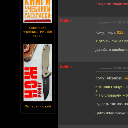
[отвратительно хо
Goblin
отправлено 04.09.14 
Советские
учебники 1940-50х
Кому: Гифт,
#21
годов
> это вы ликбез в
дивайс в свободн
Goblin
отправлено 04.09.14 
Кому: Ahsarbek,
#
> можно глянуть 
>
> По словарям – б
ну, есть так назыв
Империя ножей
грамотные говорят