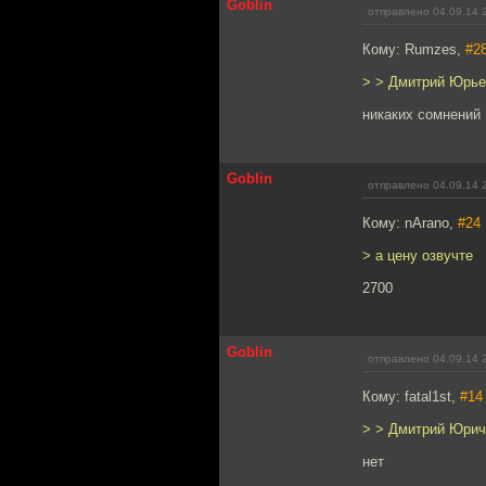
Goblin
отправлено 04.09.14 
Кому: Rumzes,
#2
> > Дмитрий Юрье
никаких сомнений
Goblin
отправлено 04.09.14 
Кому: nArano,
#24
> а цену озвучте
2700
Goblin
отправлено 04.09.14 
Кому: fatal1st,
#14
> > Дмитрий Юрич,
нет