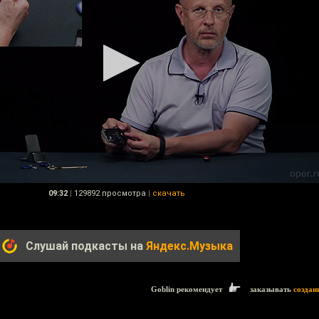
09:32
|
129892 просмотра
|
скачать
Слушай подкасты на
Яндекс.Музыка
Goblin рекомендует
заказывать
создан