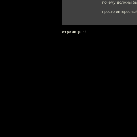
почему должны бы
просто интересный
cтраницы: 1