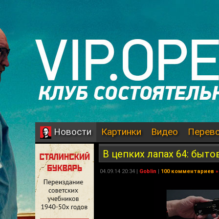
Картинки
Видео
Перев
Новости
В цепких лапах 64: быт
04.09.14 20:34 |
Goblin
|
100 комментариев
»