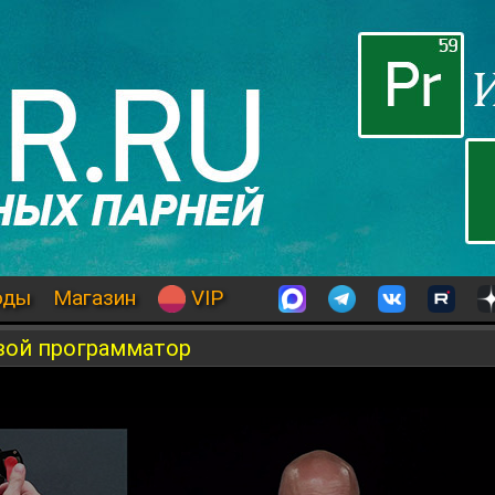
оды
Магазин
VIP
овой программатор