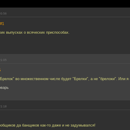
20:56
#1
их выпусках о всяческих приспособах.
21:05
5
Брелок" во множественном числе будет "Брелки", а не "брелоки". Или 
оварь
21:18
робщиков да банщиков как-то даже и не задумывался!