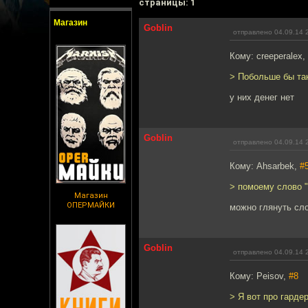
cтраницы: 1
Магазин
Goblin
отправлено 04.09.14 
Кому: creeperalex,
> Побольше бы так
у них денег нет
Goblin
отправлено 04.09.14 
Кому: Ahsarbek,
#
> помоему слово "
Магазин
ОПЕРМАЙКИ
можно глянуть сл
Goblin
отправлено 04.09.14 
Кому: Peisov,
#8
> Я вот про гарде