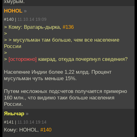
хмурым.
HOHOL
»
#140 |
11.10.14 19:09
> Кому: Вратарь-дырка,
#136
>
> > мусульман там больше, чем все население
России
>
>
[осторожно]
камрад, откуда почерпнул сведения?
Население Индии более 1,22 млрд. Процент
мусульман чуть меньше 15%.
Путем несложных подсчетов получается примерно
160 млн., что видимо таки больше населения
России.
Янычар
»
#141 |
11.10.14 19:14
Кому: HOHOL,
#140