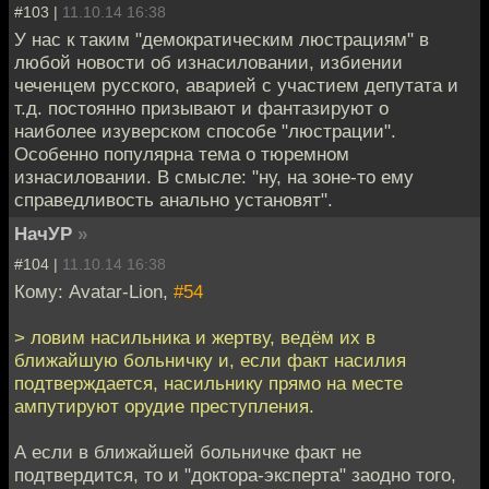
#103 |
11.10.14 16:38
У нас к таким "демократическим люстрациям" в
любой новости об изнасиловании, избиении
чеченцем русского, аварией с участием депутата и
т.д. постоянно призывают и фантазируют о
наиболее изуверском способе "люстрации".
Особенно популярна тема о тюремном
изнасиловании. В смысле: "ну, на зоне-то ему
справедливость анально установят".
НачУР
»
#104 |
11.10.14 16:38
Кому: Avatar-Lion,
#54
> ловим насильника и жертву, ведём их в
ближайшую больничку и, если факт насилия
подтверждается, насильнику прямо на месте
ампутируют орудие преступления.
А если в ближайшей больничке факт не
подтвердится, то и "доктора-эксперта" заодно того,