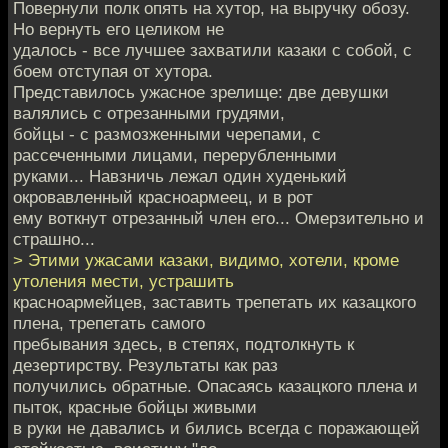
Повернули полк опять на хутор, на выручку обозу.
Но вернуть его целиком не
удалось - все лучшее захватили казаки с собой, с
боем отступая от хутора.
Представилось ужасное зрелище: две девушки
валялись с отрезанными грудями,
бойцы - с размозженными черепами, с
рассеченными лицами, перерубленными
руками... Навзничь лежал один худенький
окровавленный красноармеец, и в рот
ему воткнут отрезанный член его... Омерзительно и
страшно...
> Этими ужасами казаки, видимо, хотели, кроме
утоления мести, устрашить
красноармейцев, заставить трепетать их казацкого
плена, трепетать самого
пребывания здесь, в степях, подтолкнуть к
дезертирству. Результаты как раз
получились обратные. Опасаясь казацкого плена и
пыток, красные бойцы живыми
в руки не давались и бились всегда с поражающей