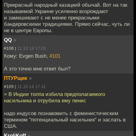
Прекрасный народный казацкий обычай. Вот на так
называемой Украине усиленно возрождают
и замешивают с не менее прекрасными
бандеровскими традициями. Прямо сейчас, чуть ли
не в центре Европы.
QQ
»
#108 |
11.10.14 17:01
Кому: Evgen Bush,
#101
А это точно мне ответ был?
ПТУРщик
»
#109 |
11.10.14 17:11
> В Индии толпа избила предполагаемого
насильника и отрубила ему пенис
надо индусов познакомить с феминистическим
термином "потенциальный насильник" и заслать в
США.
KroliKoff
»