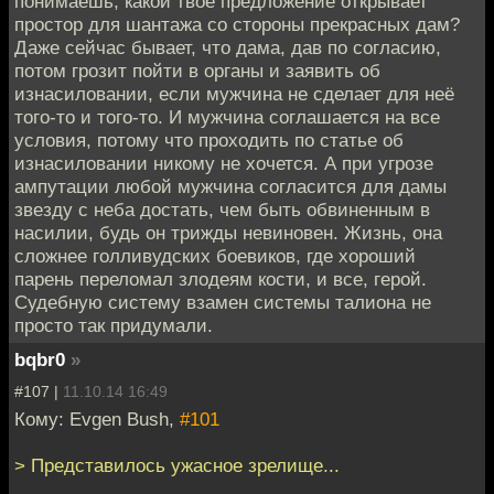
понимаешь, какой твоё предложение открывает
простор для шантажа со стороны прекрасных дам?
Даже сейчас бывает, что дама, дав по согласию,
потом грозит пойти в органы и заявить об
изнасиловании, если мужчина не сделает для неё
того-то и того-то. И мужчина соглашается на все
условия, потому что проходить по статье об
изнасиловании никому не хочется. А при угрозе
ампутации любой мужчина согласится для дамы
звезду с неба достать, чем быть обвиненным в
насилии, будь он трижды невиновен. Жизнь, она
сложнее голливудских боевиков, где хороший
парень переломал злодеям кости, и все, герой.
Судебную систему взамен системы талиона не
просто так придумали.
bqbr0
»
#107 |
11.10.14 16:49
Кому: Evgen Bush,
#101
> Представилось ужасное зрелище...