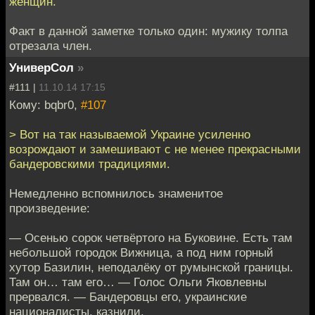
женщин.
Факт в данной заметке только один: мужику толпа
отрезала член.
УниверСол
»
#111 |
11.10.14 17:15
Кому: bqbr0,
#107
> Вот на так называемой Украине усиленно
возрождают и замешивают с не менее прекрасными
бандеровскими традициями.
Немедленно вспомнилось знаменитое
произведение:
— Осенью сорок четвёртого на Буковине. Есть там
небольшой городок Вижница, а под ним горный
хутор Базилин, неподалёку от румынской границы.
Там он… там его… — Голос Ольги Яковлевны
прервался. — Бандеровцы его, украинские
националисты, казнили.