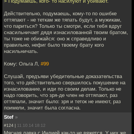
> Подумаешь, кого- то насилуют и убивают.
Действительно, подумаешь, кому-то по ошибке
оттяпают - не теткам же тяпать будут, а мужикам,
что париться? Только ты смотри, если тебя вдруг
снасильничает дядя изнасилованной твоим братом,
ты тоже не обижайся: оно ж справедливо и
правильно, нефиг было твоему брату кого
насильничать.
Кому: Ольга Л,
#99
Слушай, предъяви убедительные доказательства
того, что действительно свершилось покушение на
изнасилование, и иди по своим делам. Только не
надо говорить, что зря-де член не оттяпают, раз
оттяпали, значит было: зря и теток не имеют, раз
поимели, значит была согласна.
Stef
»
#124 |
11.10.14 18:12
Мясная лавка с Индией как-то не вяжется. У них же