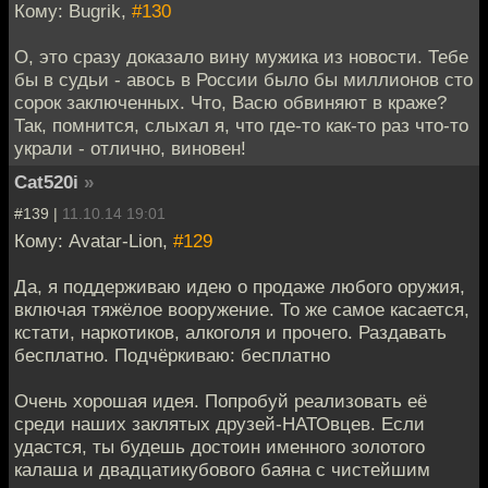
Кому: Bugrik,
#130
О, это сразу доказало вину мужика из новости. Тебе
бы в судьи - авось в России было бы миллионов сто
сорок заключенных. Что, Васю обвиняют в краже?
Так, помнится, слыхал я, что где-то как-то раз что-то
украли - отлично, виновен!
Cat520i
»
#139 |
11.10.14 19:01
Кому: Avatar-Lion,
#129
Да, я поддерживаю идею о продаже любого оружия,
включая тяжёлое вооружение. То же самое касается,
кстати, наркотиков, алкоголя и прочего. Раздавать
бесплатно. Подчёркиваю: бесплатно
Очень хорошая идея. Попробуй реализовать её
среди наших заклятых друзей-НАТОвцев. Если
удастся, ты будешь достоин именного золотого
калаша и двадцатикубового баяна с чистейшим