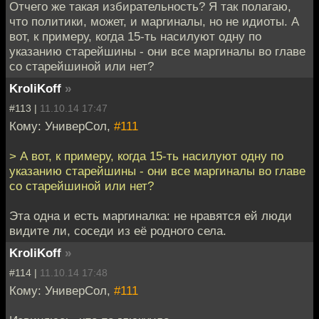
Отчего же такая избирательность? Я так полагаю,
что политики, может, и маргиналы, но не идиоты. А
вот, к примеру, когда 15-ть насилуют одну по
указанию старейшины - они все маргиналы во главе
со старейшиной или нет?
KroliKoff
»
#113 |
11.10.14 17:47
Кому: УниверСол,
#111
> А вот, к примеру, когда 15-ть насилуют одну по
указанию старейшины - они все маргиналы во главе
со старейшиной или нет?
Эта одна и есть маргиналка: не нравятся ей люди
видите ли, соседи из её родного села.
KroliKoff
»
#114 |
11.10.14 17:48
Кому: УниверСол,
#111