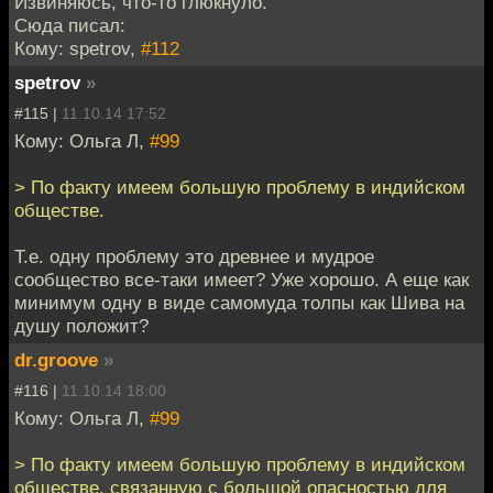
Извиняюсь, что-то глюкнуло.
Сюда писал:
Кому: spetrov,
#112
spetrov
»
#115 |
11.10.14 17:52
Кому: Ольга Л,
#99
> По факту имеем большую проблему в индийском
обществе.
Т.е. одну проблему это древнее и мудрое
сообщество все-таки имеет? Уже хорошо. А еще как
минимум одну в виде самомуда толпы как Шива на
душу положит?
dr.groove
»
#116 |
11.10.14 18:00
Кому: Ольга Л,
#99
> По факту имеем большую проблему в индийском
обществе, связанную с большой опасностью для