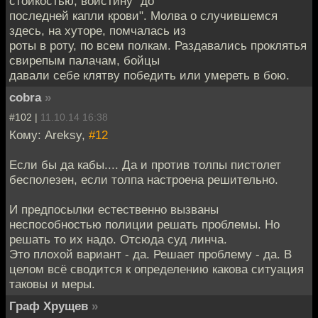
стойкостью, воистину "до
последней капли крови". Молва о случившемся
здесь, на хуторе, помчалась из
роты в роту, по всем полкам. Раздавались проклятья
свирепым палачам, бойцы
давали себе клятву победить или умереть в бою.
cobra
»
#102 |
11.10.14 16:38
Кому: Areksy,
#12
Если бы да кабы.... Да и против толпы пистолет
бесполезен, если толпа настроена решительно.
И предпосылки естественно вызваны
неспособностью полиции решать проблемы. Но
решать то их надо. Отсюда суд линча.
Это плохой вариант - да. Решает проблему - да. В
целом всё сводится к определению какова ситуация
таковы и меры.
Граф Хрущев
»