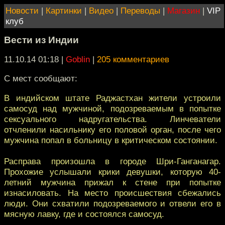
Новости
|
Картинки
|
Видео
|
Переводы
|
Магазин
|
VIP
клуб
Вести из Индии
11.10.14 01:18
|
Goblin
|
205 комментариев
С мест сообщают:
В индийском штате Раджастхан жители устроили
самосуд над мужчиной, подозреваемым в попытке
сексуального надругательства. Линчеватели
отчленили насильнику его половой орган, после чего
мужчина попал в больницу в критическом состоянии.
Расправа произошла в городе Шри-Ганганагар.
Прохожие услышали крики девушки, которую 40-
летний мужчина прижал к стене при попытке
изнасиловать. На место происшествия сбежались
люди. Они схватили подозреваемого и отвели его в
мясную лавку, где и состоялся самосуд.