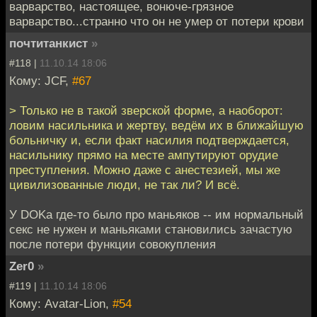
варварство, настоящее, вонюче-грязное
варварство...странно что он не умер от потери крови
почтитанкист
»
#118 |
11.10.14 18:06
Кому: JCF,
#67
> Только не в такой зверской форме, а наоборот:
ловим насильника и жертву, ведём их в ближайшую
больничку и, если факт насилия подтверждается,
насильнику прямо на месте ампутируют орудие
преступления. Можно даже с анестезией, мы же
цивилизованные люди, не так ли? И всё.
У DOKа где-то было про маньяков -- им нормальный
секс не нужен и маньяками становились зачастую
после потери функции совокупления
Zer0
»
#119 |
11.10.14 18:06
Кому: Avatar-Lion,
#54