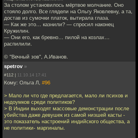
За столом установилось мёртвое молчание. Оно
стояло долго. Все глядели на Ольгу Яковлевну, а та,
достав из сумочки платок, вытирала глаза.
— Как же это… казнили? — спросил наконец
Кружилин.
— Они его, как бревно… пилой на козлах…
распилили.
© "Вечный зов", А.Иванов.
spetrov
»
#112 |
11.10.14 17:41
Кому: Ольга Л,
#96
> Мало ли что где предлагается, мало ли психов и
недоумков среди политиков?
> В Индии выходят массовые демонстрации после
убийства даже девушек из самой низшей касты -
это показатель настроений индийского общества, а
не политики- маргиналы.