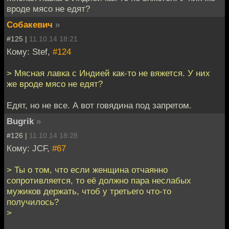
вроде мясо не едят?
Собакевич
»
#125 |
11.10.14 18:21
Кому: Stef,
#124
> Мясная лавка с Индией как-то не вяжется. У них
же вроде мясо не едят?
Едят, но не все. А вот говядина под запретом.
Bugrik
»
#126 |
11.10.14 18:28
Кому: JCF,
#67
> Ты о том, что если женщина отчаянно
сопротивляется, то её должно пара неслабых
мужиков держать, чтоб у третьего что-то
получилось?
>