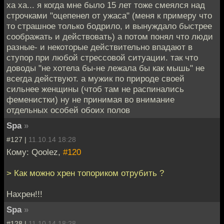
ха ха... я когда мне было 15 лет тоже смеялся над
строчками "оцепенел от ужаса" (меня к примеру что
то страшное только бодрило, и вынуждало быстрее
соображать и действовать) а потом понял что люди
разные- и некоторые действительно впадают в
ступор при любой стрессовой ситуации. так что
доводы "не хотела бы-не лежала бы как мышь" не
всегда действуют. а мужик по природе своей
сильнее женщины (чтоб там не распинались
феменистки) ну не принимая во внимание
отдельных особей обоих полов
Spa
»
#127 |
11.10.14 18:28
Кому: Qoolez,
#120
> Как можно хрен топориком отрубить ?
Нахрен!!!
Spa
»
#128 |
11.10.14 18:28