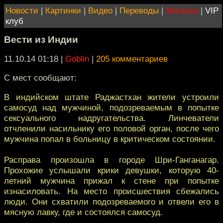
Новости
|
Картинки
|
Видео
|
Переводы
|
Магазин
|
VIP
клуб
Вести из Индии
11.10.14 01:18
|
Goblin
|
205 комментариев
С мест сообщают:
В индийском штате Раджастхан жители устроили
самосуд над мужчиной, подозреваемым в попытке
сексуального надругательства. Линчеватели
отчленили насильнику его половой орган, после чего
мужчина попал в больницу в критическом состоянии.
Расправа произошла в городе Шри-Ганганагар.
Прохожие услышали крики девушки, которую 40-
летний мужчина прижал к стене при попытке
изнасиловать. На место происшествия сбежались
люди. Они схватили подозреваемого и отвели его в
мясную лавку, где и состоялся самосуд.