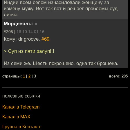
Индии всем селом изнасиловали женщину за
измену мужу. Вот так вот и решает проблемы суд
линча.
Мордевольт
»
#205 |
16.10.14 01:16
Кому: dr.groove,
#69
> Суп из пяти залуп!!!
Из семи же. Шесть покрошено, одна так брошена.
cтраницы:
1
|
2
| 3
всего: 205
полезные ссылки
Канал в Telegram
Канал в MAX
Группа в Контакте