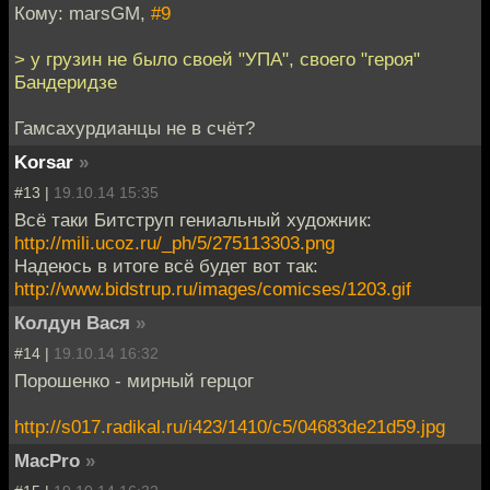
Кому: marsGM,
#9
> у грузин не было своей "УПА", своего "героя"
Бандеридзе
Гамсахурдианцы не в счёт?
Korsar
»
#13 |
19.10.14 15:35
Всё таки Битструп гениальный художник:
http://mili.ucoz.ru/_ph/5/275113303.png
Надеюсь в итоге всё будет вот так:
http://www.bidstrup.ru/images/comicses/1203.gif
Колдун Вася
»
#14 |
19.10.14 16:32
Порошенко - мирный герцог
http://s017.radikal.ru/i423/1410/c5/04683de21d59.jpg
MacPro
»