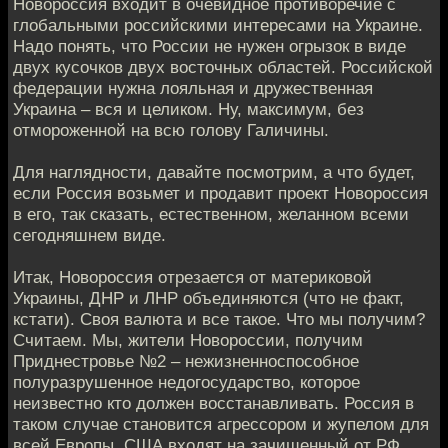
Новороссия входит в очевидное противоречие с
глобальными российскими интересами на Украине.
Надо понять, что России не нужен огрызок в виде
двух кусочков двух восточных областей. Российской
федерации нужна лояльная и дружественная
Украина – вся и целиком. Ну, максимум, без
отмороженной на всю голову Галичины.
Для наглядности, давайте посмотрим, а что будет,
если Россия возьмет и продавит проект Новороссия
в его, так сказать, естественном, желанном всеми
сегодняшнем виде.
Итак, Новороссия отрезается от материковой
Украины, ДНР и ЛНР объединяются (что не факт,
кстати). Своя валюта и все такое. Что мы получим?
Считаем. Мы, жители Новороссии, получим
Приднестровье №2 – нежизненноспособное
полуразрушенное недогосударство, которое
неизвестно кто должен восстанавливать. Россия в
таком случае становится агрессором и жупелом для
всей Европы. США входят на зачищенный от РФ