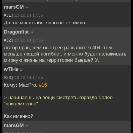
marsGM
»
#31 |
19.10.14 17:55
Да, но масштабы явно не те, имхо
Dragonfist
»
#32 |
19.10.14 17:55
Автор прав, чем быстрее развалится 404, тем
меньше людей погибнет, и можно будет налаживать
мирную жизнь на территории бывшей У.
wTiHe
»
#33 |
19.10.14 17:55
Кому: MacPro,
#16
> начинаешь на вещи смотреть гораздо более
"приземленно"
Как именно?
marsGM
»