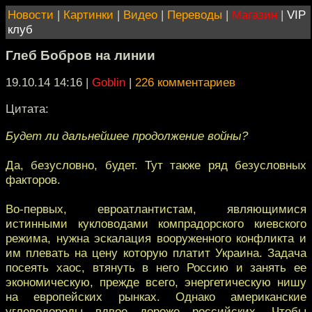
Новости
|
Картинки
|
Видео
|
Переводы
|
Магазин
|
VIP
клуб
Глеб Бобров на линии
19.10.14 14:16
|
Goblin
|
226 комментариев
Цитата:
Будет ли дальнейшее продолжение войны?
Да, безусловно, будет. Тут также ряд безусловных
факторов.
Во-первых, евроатлантистам, являющимися
истинными кукловодами компрадорского киевского
режима, нужна эскалация вооруженного конфликта и
им плевать на цену которую платит Украина. Задача
посеять хаос, втянуть в него Россию и занять ее
экономическую, прежде всего, энергетическую нишу
на европейских рынках. Однако американские
углеводороды вдвое дороже российских. Чтобы