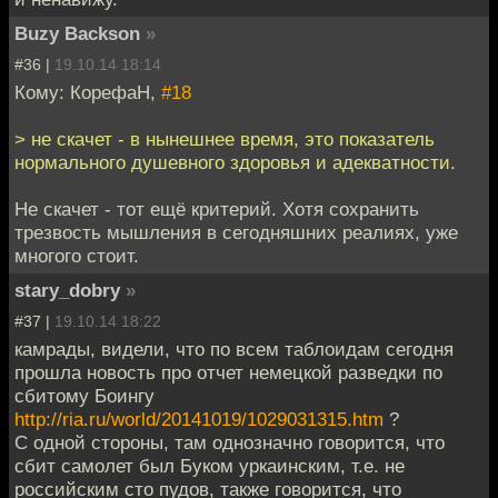
Buzy Backson
»
#36 |
19.10.14 18:14
Кому: КорефаН,
#18
> не скачет - в нынешнее время, это показатель
нормального душевного здоровья и адекватности.
Не скачет - тот ещё критерий. Хотя сохранить
трезвость мышления в сегодняшних реалиях, уже
многого стоит.
stary_dobry
»
#37 |
19.10.14 18:22
камрады, видели, что по всем таблоидам сегодня
прошла новость про отчет немецкой разведки по
сбитому Боингу
http://ria.ru/world/20141019/1029031315.htm
?
С одной стороны, там однозначно говорится, что
сбит самолет был Буком уркаинским, т.е. не
российским сто пудов, также говорится, что