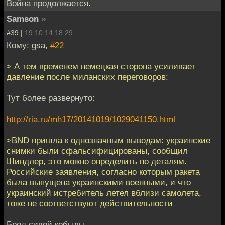
Война продолжается.
Samson
»
#39 |
19.10.14 18:29
Кому: gsa,
#22
> А тем временем немецкая сторона усиливает
давление после миланских переговоров:
Тут более развернуто:
http://ria.ru/mh17/20141019/1029041150.html
>BND пришла к однозначным выводам: украинские
снимки были сфальсифицированы, сообщил
Шиндлер, это можно определить по деталям.
Российские заявления, согласно которым ракета
была выпущена украинскими военными, и что
украинский истребитель летел вблизи самолета,
тоже не соответствуют действительности
Бред сивой кобылы.