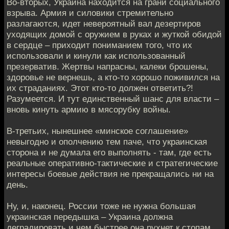
Во-вторых, Украина находится на грани социального
взрыва. Армия и силовики стремительно
разлагаются, идет невероятный вал дезертиров
уходящих домой с оружием в руках и жуткой обидой
в сердце – приходит пониманием того, что их
использовали и кинули как использованный
презерватив. Жертвы напрасны, калеки брошены,
здоровье не вернешь, а кто-то хорошо поживился на
их страданиях. Этот кто-то должен ответить?!
Разумеется. И тут единственный шанс для власти –
вновь кинуть армию в мясорубку войны.
В-третьих, нынешнее «минское соглашение»
невыгодно и ополчению тем паче, что украинская
сторона и не думала его выполнять - там, где есть
реальные оперативно-тактические и стратегические
интересы боевые действия не прекращались ни на
день.
Ну, и, наконец. России тоже не нужна большая
украинская передышка – Украина должна
деградировать и чем быстрее она рухнет к стопам