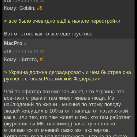
#15 |
19.10.14 16:32
Кому: Goblin,
#8
> всё было очевидно ещё в начале перестройки
Вот от этого как-то все еще грустнее.
MacPro
»
#16 |
19.10.14 16:32
Кому: Цитата,
#1
> Украина должна деградировать и чем быстрее она
рухнет к стопам Российской Федерации
Чей-то аффтар похоже забывает, что Украина это
все-таки страна и там живут живые люди. Из
наблюдений по жизни - мнения по этому поводу
людей живущих в 100км от границы от нэзалэжной
как я, или тех, кто там живет и тех, кто там работает
(журналисты МК, например) зачастую сильно
отличаются от мнений таких вот экспертов.
Когда есть реальная возможность, что из-за какого-