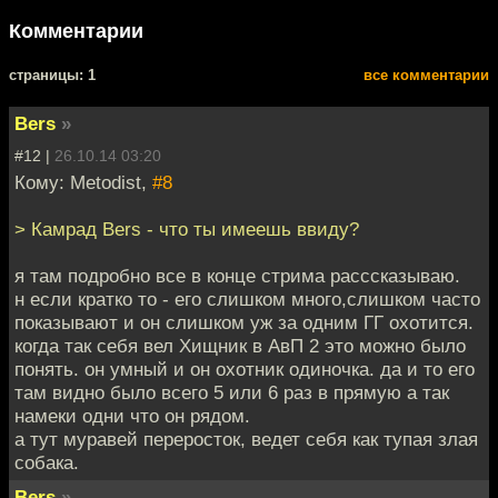
Комментарии
cтраницы: 1
все комментарии
Bers
»
#12 |
26.10.14 03:20
Кому: Metodist,
#8
> Камрад Bers - что ты имеешь ввиду?
я там подробно все в конце стрима расссказываю.
н если кратко то - его слишком много,слишком часто
показывают и он слишком уж за одним ГГ охотится.
когда так себя вел Хищник в АвП 2 это можно было
понять. он умный и он охотник одиночка. да и то его
там видно было всего 5 или 6 раз в прямую а так
намеки одни что он рядом.
а тут муравей переросток, ведет себя как тупая злая
собака.
Bers
»