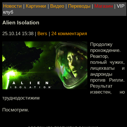
Новости
|
Картинки
|
Видео
|
Переводы
|
Магазин
|
VIP
клуб
Alien Isolation
25.10.14 15:38
|
Bers
|
24 комментария
Продолжу
прохождение.
Реактор,
полный чужих,
лицехваты и
андроиды
против Рипли.
Результат
известен, но
труднодостижим
Посмотрим.