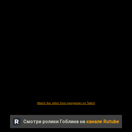
Watch live video from opergamer on Twitch
Смотри ролики Гоблина на
канале Rutube