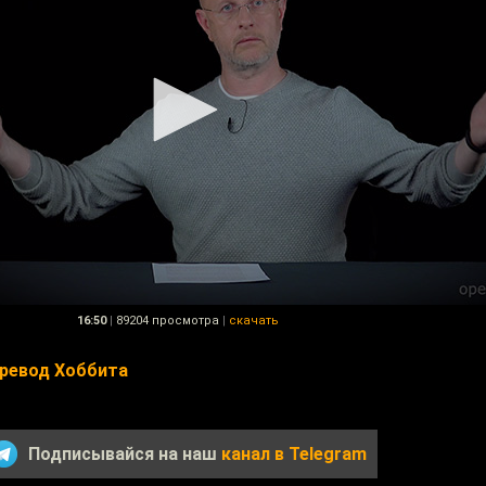
16:50
|
89204 просмотра
|
скачать
еревод Хоббита
Подписывайся на наш
канал в Telegram