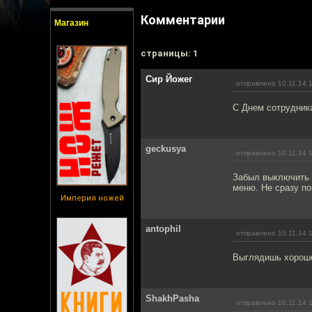
Комментарии
Магазин
cтраницы: 1
Сир Йожег
отправлено 10.11.14 
С Днем сотрудника
geckusya
отправлено 10.11.14 
Забыл выключить H
меню. Не сразу по
Империя ножей
antophil
отправлено 10.11.14 
Выглядишь хорошо
ShakhPasha
отправлено 10.11.14 