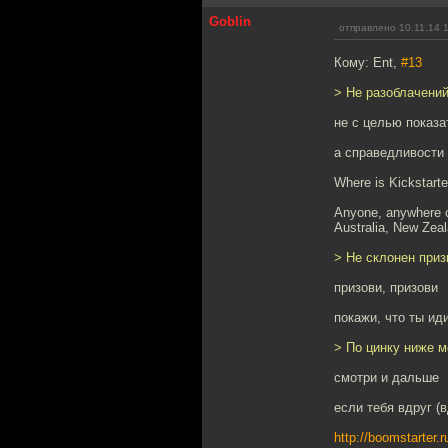
Goblin
отправлено 10.11.14 
Кому: Ent,
#13
> Не разоблачений
не с целью показа
а справедливости
Where is Kickstarte
Anyone, anywhere ca
Australia, New Zeal
> Не склонен приз
призови, призови
покажи, что ты ид
> По цинку ниже м
смотри и дальше
если тебя вдруг (
http://boomstarter.r