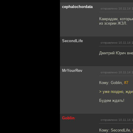
cephalochordata
отправлено 10.11.14 
Камрадам, которы
из зсерии ЖЗЛ.
SecondLife
отправлено 10.11.14 
Дмитрий Юрич внес
MrYourRev
отправлено 10.11.14 
Кому: Goblin,
#7
> уже поздно, жд
Будем ждать!
Goblin
отправлено 10.11.14 
Кому: SecondLife,