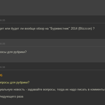
16:35
дет или будет ли вообще обзор на "Буревестник" 2014 (Blizzcon) ?
16:35
росы для рубрики?
16:36
#6
опросы для рубрики?
иальную новость - задавайте вопросы, тогда их надо писать в комменты
следующего раза