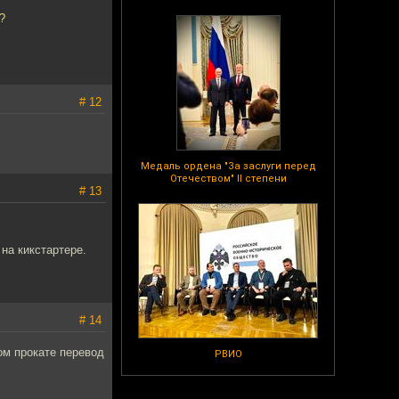
?
# 12
Медаль ордена "За заслуги перед
Отечеством" II степени
# 13
на кикстартере.
# 14
ом прокате перевод
РВИО