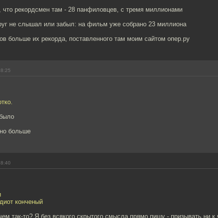
 что рекордсмен там - 28 панфиловцев, с тремя миллионами
руг не слышал или забыл: на фильм уже собрано 23 миллиона
ов больше их рекорда, поставленного там моим сайтом опер.ру
18:25
тко.
 было
ьно больше
18:40
и
идиот конченый
ем так-то? Я без всякого скрытого смысла прямо пишу - призывать ни к 