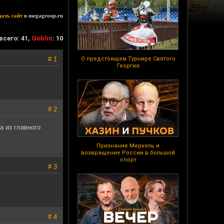
дать сайт
в megagroup.ru
всего: 41,
Goblin
: 10
# 1
О предстоящем Турнире Святого
Георгия
# 2
а из главного
Признание Меркель и
возвращение России в большой
спорт
# 3
# 4