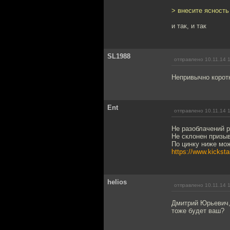
> внесите ясность
и так, и так
SL1988
отправлено 10.11.14 
Непривычно корот
Ent
отправлено 10.11.14 
Не разоблачений р
Не склонен призыв
По цинку ниже мож
https://www.kicks
helios
отправлено 10.11.14 
Дмитрий Юрьевич,
тоже будет ваш?