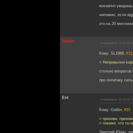
внезапно увидишь,
напомню, если вд
это на 20 миллион
Goblin
отправлено 10.11.14 
Кому: SL1988,
#12
> Непривычно коро
столько вопросов
про политику сил
Ent
отправлено 10.11.14 
Кому: Goblin,
#15
> призови, призов
> покажи, что ты 
Дмитрий Юрич, зач