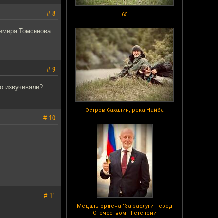
# 8
65
имира Томсинова
# 9
то извучивали?
Остров Сахалин, река Найба
# 10
# 11
Медаль ордена "За заслуги перед
Отечеством" II степени