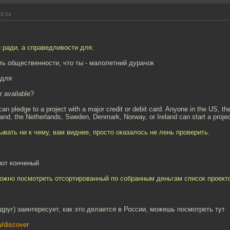
18:24
 ради, а справедливости для.
ть общественности, что ты - малолетний дурачок
 для
r available?
n pledge to a project with a major credit or debit card. Anyone in the US, t
and, the Netherlands, Sweden, Denmark, Norway, or Ireland can start a projec
ывать ни к чему, вам виднее, просто оказалось не лень проверить.
иот конченый
ожно посмотреть отсортированный по собранным деньгам список проекто
вдруг) заинтересует, как это делается в России, можешь посмотреть тут
u/discover