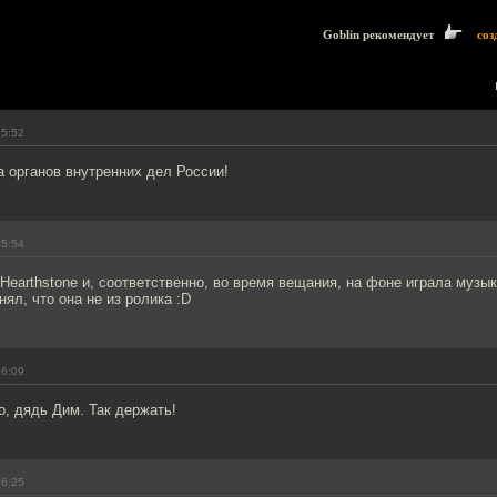
Goblin рекомендует
соз
15:52
 органов внутренних дел России!
15:54
earthstone и, соответственно, во время вещания, на фоне играла музык
нял, что она не из ролика :D
16:09
, дядь Дим. Так держать!
16:25