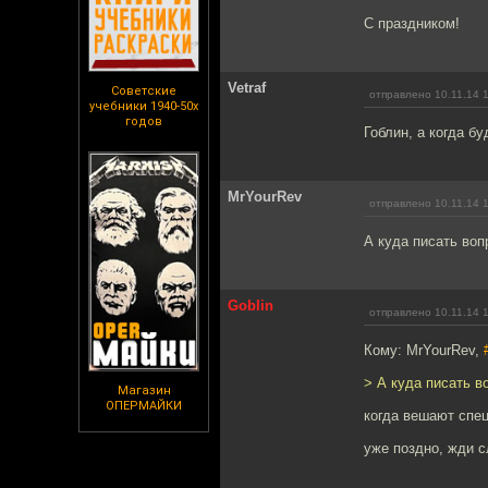
С праздником!
Vetraf
Советские
отправлено 10.11.14 
учебники 1940-50х
годов
Гоблин, а когда бу
MrYourRev
отправлено 10.11.14 
А куда писать воп
Goblin
отправлено 10.11.14 
Кому: MrYourRev,
> А куда писать в
Магазин
ОПЕРМАЙКИ
когда вешают спец
уже поздно, жди 