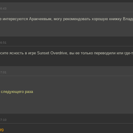
16:43
е интересуются Аракчеевым, могу рекомендовать хорошую книжку Влад
16:51
ите ясность в игре Sunset Overdrive, вы ее только переводили или где-
17:01
и следующего раза
17:10
#9