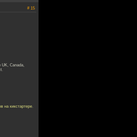
# 15
he UK, Canada,
t.
в на кикстартере.