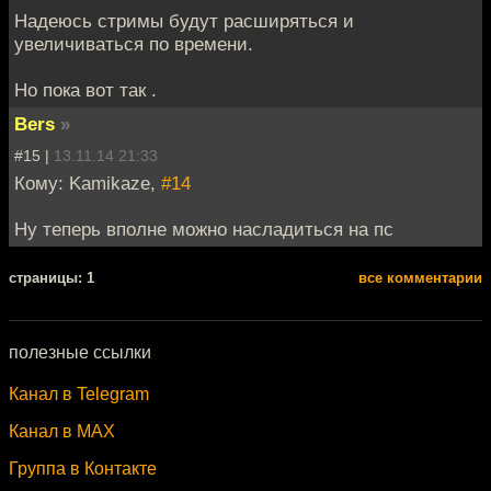
Надеюсь стримы будут расширяться и
увеличиваться по времени.
Но пока вот так .
Bers
»
#15 |
13.11.14 21:33
Кому: Kamikaze,
#14
Ну теперь вполне можно насладиться на пс
cтраницы: 1
все комментарии
полезные ссылки
Канал в Telegram
Канал в MAX
Группа в Контакте