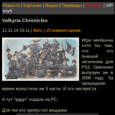
Новости
|
Картинки
|
Видео
|
Переводы
|
Магазин
|
VIP
клуб
Valkyria Chronicles
12.11.14 15:11
|
Bers
|
15 комментариев
Игра необычна
хотя бы тем,
что это
бывший
эксклюзив для
PS3. Оригинал
выпущен аж в
2008 году. За
прошедшее
время выпустили аж 3 части. И это неспроста.
А тут "вдруг" издали на PC.
Для тех кто пропустил вещание.