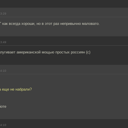
13:29
" как всегда хороши, но в этот раз непривычно маловато.
13:49
апугивает американской мощью простых россиян (с)
14:10
а еще не набрали?
боте
14:10