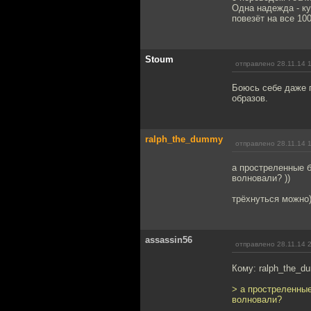
Одна надежда - ку
повезёт на все 100
Stoum
отправлено 28.11.14 
Боюсь себе даже 
образов.
ralph_the_dummy
отправлено 28.11.14 
а простреленные 
волновали? ))
трёхнуться можно)
assassin56
отправлено 28.11.14 
Кому: ralph_the_
> а простреленны
волновали?