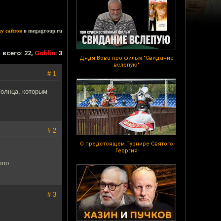
ку сайтов
в megagroup.ru
всего: 22,
Goblin
: 3
Дядя Вова про фильм "Свидание
вслепую"
# 1
Солнца, которым
# 2
О предстоящем Турнире Святого
Георгия
ыло.
# 3