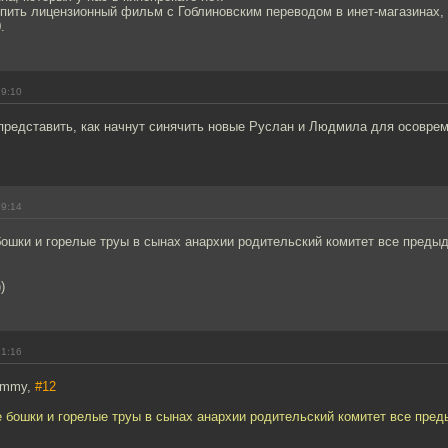
пить лицензионный фильм с Гоблиновским переводом в инет-магазинах, 
.
19:10
представить, как начнут синячить новые Руслан и Людмила для осовре
19:14
бошки и горелые труы в сынах анархии родительский комитет все преды
)
21:16
dummy,
#12
е бошки и горелые труы в сынах анархии родительский комитет все пре