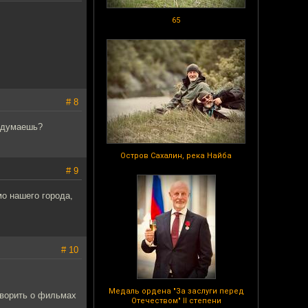
65
# 8
м думаешь?
Остров Сахалин, река Найба
# 9
мо нашего города,
# 10
Медаль ордена "За заслуги перед
оворить о фильмах
Отечеством" II степени