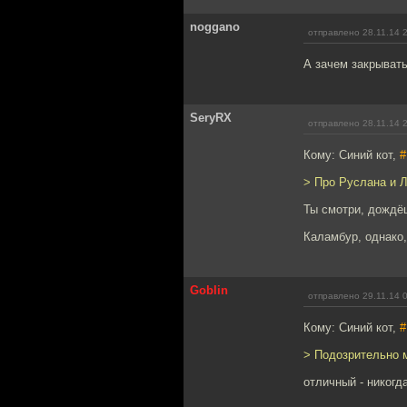
noggano
отправлено 28.11.14 
А зачем закрыват
SeryRX
отправлено 28.11.14 
Кому: Синий кот,
#
> Про Руслана и Л
Ты смотри, дождё
Каламбур, однако,
Goblin
отправлено 29.11.14 
Кому: Синий кот,
#
> Подозрительно 
отличный - никогд