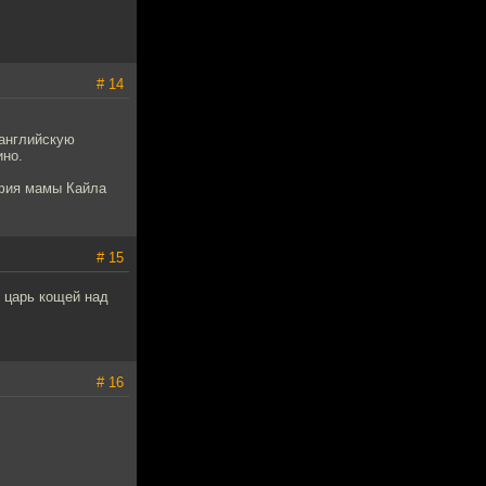
# 14
 английскую
ино.
афия мамы Кайла
# 15
 царь кощей над
# 16