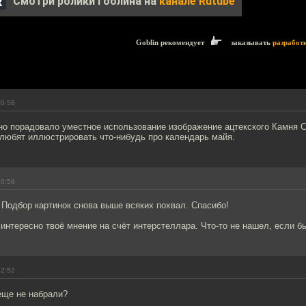
Смотри ролики Гоблина на
канале Rutube
Goblin рекомендует
заказывать
разработ
10:58
 но порадовало уместное использование изображение ацтекского Камня 
 любят иллюстрировать что-нибудь про календарь майя.
10:58
Подбор картинок снова выше всяких похвал. Спасибо!
нтересно твоё мнение на счёт интерстеллара. Что-то не нашел, если б
12:52
еще не набрали?