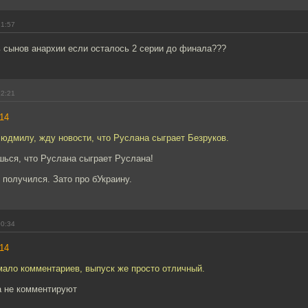
21:57
ь сынов анархии если осталось 2 серии до финала???
22:21
14
юдмилу, жду новости, что Руслана сыграет Безруков.
шься, что Руслана сыграет Руслана!
 получился. Зато про бУкраину.
00:34
14
мало комментариев, выпуск же просто отличный.
а не комментируют