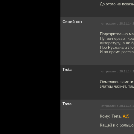
До этого не показ
Синий кот
отправлено 28.11.14 
Подозрительно ма
Ну, во-первых, к
литературу, а не 
Про Руслана и Люд
И во время расск
Treta
отправлено 28.11.14 
Осмелюсь заметит
златом чахнет, та
Treta
отправлено 28.11.14 
Кому: Treta,
#15
Кащей и с большо