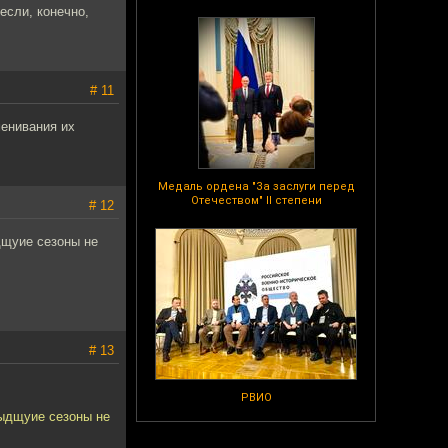
если, конечно,
# 11
менивания их
Медаль ордена "За заслуги перед
Отечеством" II степени
# 12
дщуие сезоны не
# 13
РВИО
дыдщуие сезоны не