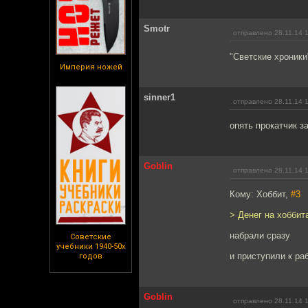
Smotr
отправлено 28.11.14 
"Светские хроники
Империя ножей
sinner1
отправлено 28.11.14 
опять прокатчик з
Goblin
отправлено 28.11.14 
Кому: Хоббит,
#3
> Денег на хоббит
набрали сразу
Советские
учебники 1940-50х
и приступили к ра
годов
Goblin
отправлено 28.11.14 