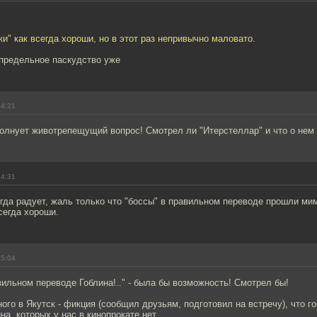
ки" как всегда хороши, но в этот раз непривычно маловато.
апредельное паскудство уже
14:21
волнует животрепещущий вопрос! Смотрел ли "Итерстеллар" и что о не
14:31
гда радует, жаль только что "боссы" в правильном переводе прошли ми
всегда хороши.
15:04
авильном переводе Гоблина!.." - была бы возможность! Смотрел бы!
ого в Якутск - фикция (сообщил друзьям, подготовил на встречу), что г
на, которых у нас в кинопрокате нет.