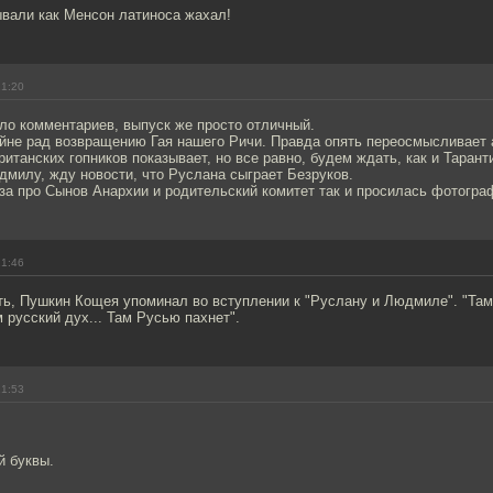
ывали как Менсон латиноса жахал!
21:20
ло комментариев, выпуск же просто отличный.
райне рад возвращению Гая нашего Ричи. Правда опять переосмысливает
британских гопников показывает, но все равно, будем ждать, как и Тарант
милу, жду новости, что Руслана сыграет Безруков.
аза про Сынов Анархии и родительский комитет так и просилась фотогр
21:46
ь, Пушкин Кощея упоминал во вступлении к "Руслану и Людмиле". "Там
м русский дух... Там Русью пахнет".
21:53
й буквы.