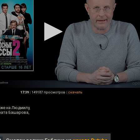
17:39
|
149187 просмотров
|
скачать
к же на Людмилу,
рата Башарова,