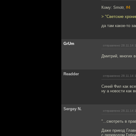
Кому: Smotr,
#4
> "Светские хрони
да там какое-то з
GrUm
отправлено 28.11.14 
Дмитрий, многих 
Readder
отправлено 28.11.14 
Синий Фил как все
ну а новости как 
Sergey N.
отправлено 28.11.14 
"...смотреть в пр
Даже приезд Главн
с переводом Гобли