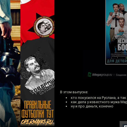
В этом выпуске:
кто покусился на Руслана, а та
как дела у известного мужа Ма
ну и про деньги, конечно