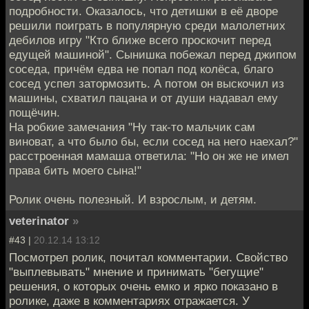
подробности. Оказалось, что детишки в её дворе
решили поиграть в популярную среди малолетних
дебилов игру "Кто ближе всего проскочит перед
едущей машиной". Сынишка побежал перед джипом
соседа, причём едва не попал под колёса, благо
сосед успел затормозить. А потом он выскочил из
машины, схватил пацана и от души надавал ему
пощёчин.
На робкие замечания "Ну так-то мальчик сам
виноват, а что было бы, если сосед на него наехал?"
расстроенная мамаша ответила: "Но он же не имел
права бить моего сына!"
Ролик очень полезный. И взрослым, и детям.
veterinator
»
#43 |
20.12.14 13:12
Посмотрел ролик, почитал комментарии. Свойство
"выплевывать" мнение и принимать "бегущие"
решения, о которых очень емко и ярко показано в
ролике, даже в комментариях отражается. У