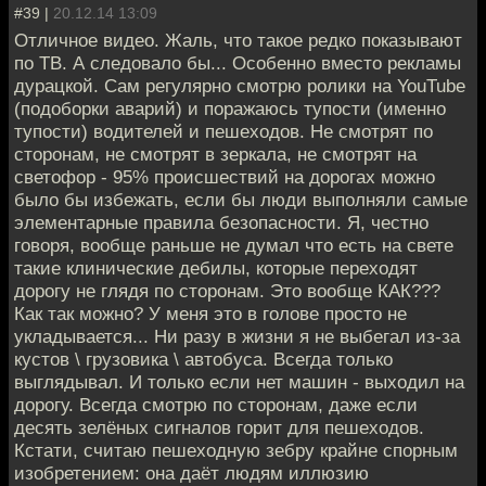
#39 |
20.12.14 13:09
Отличное видео. Жаль, что такое редко показывают
по ТВ. А следовало бы... Особенно вместо рекламы
дурацкой. Сам регулярно смотрю ролики на YouTube
(подоборки аварий) и поражаюсь тупости (именно
тупости) водителей и пешеходов. Не смотрят по
сторонам, не смотрят в зеркала, не смотрят на
светофор - 95% происшествий на дорогах можно
было бы избежать, если бы люди выполняли самые
элементарные правила безопасности. Я, честно
говоря, вообще раньше не думал что есть на свете
такие клинические дебилы, которые переходят
дорогу не глядя по сторонам. Это вообще КАК???
Как так можно? У меня это в голове просто не
укладывается... Ни разу в жизни я не выбегал из-за
кустов \ грузовика \ автобуса. Всегда только
выглядывал. И только если нет машин - выходил на
дорогу. Всегда смотрю по сторонам, даже если
десять зелёных сигналов горит для пешеходов.
Кстати, считаю пешеходную зебру крайне спорным
изобретением: она даёт людям иллюзию