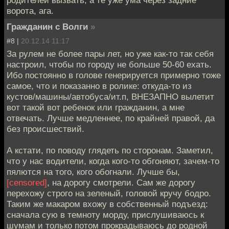
ворота, ага.
Гражданин с Волги
»
#8 |
20.12.14 11:17
За рулем не более пары лет, но уже как-то так себя
настроил, чтобы по городу не больше 50-60 ехать.
Ибо постоянно в голове генерируется примерно тоже
самое, что и показанно в ролике: откуда-то из
кустов/машины/автобуса/ит.п, ВНЕЗАПНО вылетит
вот такой вот ребенок или гражданин, а мне
отвечать. Лучше медленнее, по крайней правой, да
без происшествий.
А кстати, по поводу глядеть по сторонам. Заметил,
что у нас водители, когда кого-то обгоняют, зачем-то
пялются на того, кого обогнали. Лучше бы,
[censored]
, на дорогу смотрели. Сам же дорогу
перехожу строго на зеленый, головой кручу бодро.
Таким же макаром вхожу в собственный подъезд:
сначала сую в темноту морду, прислушиваюсь к
шумам и только потом прокрадываюсь до родной