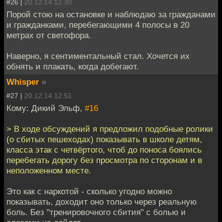
#26 |
20.12.14 12:30
Порой стою на остановке и наблюдаю за гражданами
и гражданками, перебегающими 4 полосы в 20
метрах от светофора.
Наверно, я сентиментальный стал. Хочется их
обнять и плакать, когда добегают.
Whisper
»
#27 |
20.12.14 12:51
Кому: Дикий Эльф,
#16
> В ходе обсуждений я предложил подобные ролики
(о сбитых пешеходах) показывать в школе детям,
класса этак с четвёртого, чтоб до поноса боялись
перебегать дорогу без просмотра по сторонам и в
неположенном месте.
Это как с наркотой - сколько угодно можно
показывать, доходит оно только через реальную
боль. Без "тренировочного сбития" с болью и