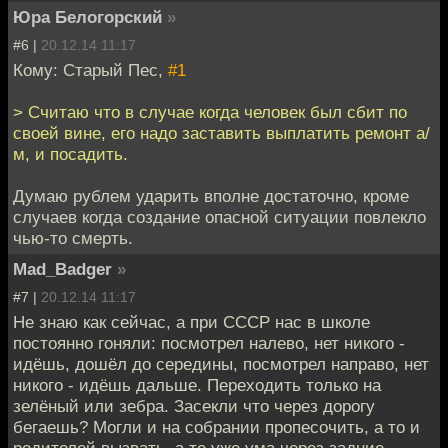
Юра Белогорский
»
#6 |
20.12.14 11:17
Кому: Старый Пес,
#1
> Считаю что в случае когда человек был сбит по
своей вине, его надо заставить выплатить ремонт а/
м, и посадить.
Думаю рублем ударить вполне достаточно, кроме
случаев когда создание опасной ситуации повлекло
чью-то смерть.
Mad_Badger
»
#7 |
20.12.14 11:17
Не знаю как сейчас, а при СССР нас в школе
постоянно гоняли: посмотрел налево, нет никого -
идёшь, дошёл до середины, посмотрел направо, нет
никого - идёшь дальше. Переходить только на
зелёный или зебра. Засекли что через дорогу
бегаешь? Могли и на собрании пропесочить, а то и
родителей вызвать, а те уже ума через задние