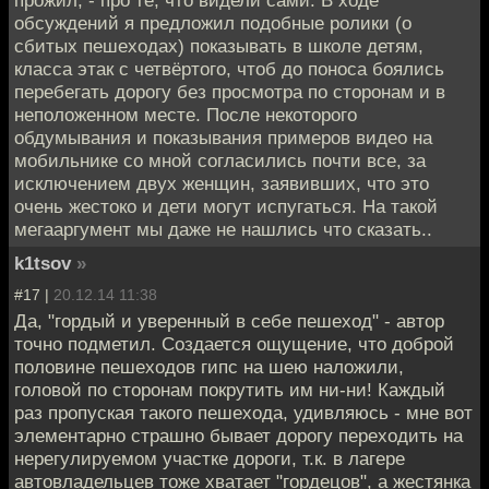
прожил, - про те, что видели сами. В ходе
обсуждений я предложил подобные ролики (о
сбитых пешеходах) показывать в школе детям,
класса этак с четвёртого, чтоб до поноса боялись
перебегать дорогу без просмотра по сторонам и в
неположенном месте. После некоторого
обдумывания и показывания примеров видео на
мобильнике со мной согласились почти все, за
исключением двух женщин, заявивших, что это
очень жестоко и дети могут испугаться. На такой
мегааргумент мы даже не нашлись что сказать..
k1tsov
»
#17 |
20.12.14 11:38
Да, "гордый и уверенный в себе пешеход" - автор
точно подметил. Создается ощущение, что доброй
половине пешеходов гипс на шею наложили,
головой по сторонам покрутить им ни-ни! Каждый
раз пропуская такого пешехода, удивляюсь - мне вот
элементарно страшно бывает дорогу переходить на
нерегулируемом участке дороги, т.к. в лагере
автовладельцев тоже хватает "гордецов", а жестянка