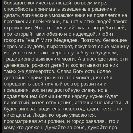
большого количества людей, во всем мире,
способность принимать взвешенные решения и
делать логические умозаключения не появляется на
протяжении всей жизни, т.к. нет у этих людей такого
стремления. Это тот "великий" класс потребителей,
про который так любезно и с надеждой, любит
говорить "наш" Митя Медведев. Поэтому, бегающие
через зебру дети, вырастают, покупают себе машину
и с успехом летают через эту зебру, в будущем,
традиционно выключим мозги. А в последствии, эти
дегенераты рожают детей и воспитывают из них
таких же дегенератов. Слава Богу есть более
достойные примеры и кто-то сможет для себя
определить свой личный вектор развития и
поведения, воспитав достойную смену, но в
подавляющем большинстве народу нужен будет
виноватый, козел отпущения, источник ненависти. И
будет виноват водитель, пешеход, дядя, тетя... но
никогда мы. Люди, которые ужасаются,
просматривая эти ролики, и гордо заявляя, что и
кому кто должен. Думайте за себя, думайте про