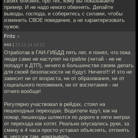
своих близких, про тех, кому вы показываете
пример. И не надо никого обвинять. Делайте
выводы, господа, и соберитесь с силами, чтобы
изменить СВОЕ поведение, а не характеризовать
чужое.
Fritz
»
#44 |
20.12.14 13:12
Отработав в ГАИ-ГИБДД пять лет, я понял, что пока
люди сами не наступят на грабли (читай - не не
попадут в ДТП), ничего в большинстве своем делать
для своей безопасности не будут. Ничего!!! И это не
зависит ни от возраста, ни от образования, ни от
социального положения, ни от воспитания - ни
отчего вообще!
Регулярно участвовал в рейдах, стоял на
пешеходных переходах. Водители едут, как на
пожар, пешеходы шляются по дороге в пяти метрах
от перехода как хотят. Реально опускались руки, за
смену в 4 часа просто уставал объяснять, отгонять
и, чего уж там, наказывать.