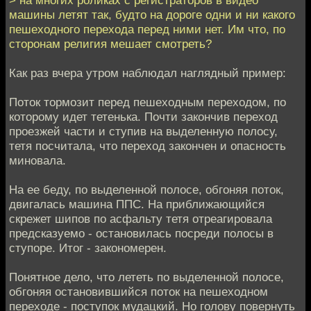
> на многих роликах с регистраторов в видео
машины летят так, будто на дороге одни и ни какого
пешеходного перехода перед ними нет. Им что, по
сторонам религия мешает смотреть?
Как раз вчера утром наблюдал наглядный пример:
Поток тормозит перед пешеходным переходом, по
которому идет тетенька. Почти закончив переход
проезжей части и ступив на выделенную полосу,
тетя посчитала, что переход закончен и опасность
миновала.
На ее беду, по выделенной полосе, обгоняя поток,
двигалась машина ППС. На приближающийся
скрежет шипов по асфальту тетя отреагировала
предсказуемо - остановилась посреди полосы в
ступоре. Итог - закономерен.
Понятное дело, что лететь по выделенной полосе,
обгоняя остановившийся поток на пешеходном
переходе - поступок мудацкий. Но голову повернуть