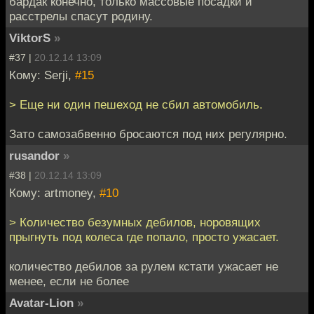
бардак конечно, только массовые посадки и
расстрелы спасут родину.
ViktorS
»
#37 |
20.12.14 13:09
Кому: Serji,
#15
> Еще ни один пешеход не сбил автомобиль.
Зато самозабвенно бросаются под них регулярно.
rusandor
»
#38 |
20.12.14 13:09
Кому: artmoney,
#10
> Количество безумных дебилов, норовящих
прыгнуть под колеса где попало, просто ужасает.
количество дебилов за рулем кстати ужасает не
менее, если не более
Avatar-Lion
»