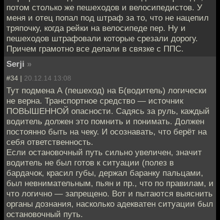
потом столько же пешеходов и велосипедистов. У
меня и отец попал под штраф за то, что не нацепил
тряпочку, когда рейки на велосипеде пер. Ну и
пешеходов штрафовали которые срезали дорогу.
Причем грамотно все делали в связке с ППС.
Serji
»
#34 |
20.12.14 13:08
Тут подмена А (пешеход) на Б(водитель) логически
не верна. Транспортное средство — источник
ПОВЫШЕННОЙ опасности. Садясь за руль, каждый
водитель должен это помнить и понимать. Должен
постоянно быть на чеку. И осознавать, что берёт на
себя ответственность.
Если остановочный путь сильно увеличен, значит
водитель не был готов к ситуации (полез в
бардачок, красил губы, держал баранку пальцами,
был невнимательным, пьян и пр., что по правилам, и
что логично — запрещено. Вот и пытаются выяснить
органы дознания, насколько адекватен ситуации был
остановочный путь.