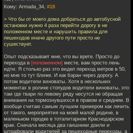
Кому: Armada_34,
#18
> Что бы от моего дома добраться до автобусной
остановки нужно 4 раза перейти дорогу в не
положенном месте и нарушить правила для
пешеходов иначе другого пути просто не
сушествует.
Опыт подсказывает мне, что вы врете. Просто до
перехода в
[положенном]
месте, вам просто лень
идти. Я столько раз это видел переход метров в 50,
но мне то тут ближе. И как баран через дорогу. А
потом водители виноваты. Хотя в нескольких
моментах в ролике стопудов водители виноваты, это
там где твари по левому ряду несутся не обращая
внимания на тормознувшихся в правом и среднем. В
вообще считаю самым лучшим примером как лечить
от такого, мероприятия на моей малой родине, в
маленьком городке в тоталитарном Краснодарском
крае. Сначала месяца два гаишники доили и
штрафовали водителей за пешеходные переходы, а