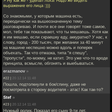
> Ну как же - уделал лоха! Надо же видеть
выражение его лица :)))
Со знакомыми, у которым машина есть,
переодически на вышеозначенную тему
разговариваю. И почти все они говорят тоже самое,
мол, тебе так показывают, что ты мешаешь. Хотя как
я им мешаю, если скраешку еду, аккуратно? У нас, к
слову, город - 200 тысяч, при желании за 40 минут
на машине неспешно можно вдоль и поперек
объехать. Так что отмазка, типа "я спешу",
"пропусти", по-моему, не катит. Это уже что-то вроде
принципа, всмысле, обгонять и выебываться.
erazmanov
»
#22 |
20.12.14 11:48
Пошла, подтолкнули в бок/спину, даже не
посмотрела в сторону водителя - атас! Как так-то?
Stef
»
#23 |
20.12.14 11:48
Нужный ролик. Показал его сыну 9-ти лет.