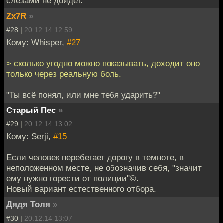
слезами не дойдет.
Zx7R
»
#28 |
20.12.14 12:59
Кому: Whisper,
#27
> сколько угодно можно показывать, доходит оно
только через реальную боль.
"Ты всё понял, или мне тебя ударить?"
Старый Пес
»
#29 |
20.12.14 13:02
Кому: Serji,
#15
Если человек перебегает дорогу в темноте, в
неположенном месте, не обозначив себя, "значит
ему нужно горести от полиции"©.
Новый вариант естественного отбора.
Дядя Толя
»
#30 |
20.12.14 13:07