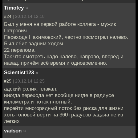
Timofey
»
#24 |
20.12.14 12:18
Был у меня на первой работе коллега - мужик
Петрович.
Переходя Нахимовский, честно посмотрел налево.
Был сбит задним ходом.
22 перелома.
Так что смотреть надо налево, направо, вперёд и
назад, причём всё время и одновременно.
Scientist123
»
#25 |
20.12.14 12:25
адский ролик. плакал.
иногда перехода нет вообще нигде в радиусе
километра и поток плотный.
перейти многорядный поток без риска для жизни
хоть головой верти на 360 градусов задача не из
легких
vadson
»