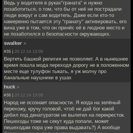
Ведь у водителя в руках"граната" и нужно
позаботиться, о том, что бы от неё не пострадали
люди вокруг и сам водитель. Даже если кто-то
намеренно пытается эту "гранату" активировать, его
вина уже в том, что он принёс её в людное место и
не позаботился о безопасности окружающих.
swalker
»
#35 |
20.12.14 13:08
Вертеть башкой религия не позволяет. А в нынешнее
время пошла мода переходя дорогу не в положенном
месте еще тулуфон тыкать, я уж молчу про
банальные наушники в ушах
huck
»
#36 |
20.12.14 13:08
Народ не осознает опасности. Я когда на зелёный
перехожу, кручу головой, чтоб не дай бог какой
дебил под денатуратом не вылетел на перекресток.
Пешеходы тоже не секут куда попали, может
пешеходам пора уже права выдавать?) А вообще