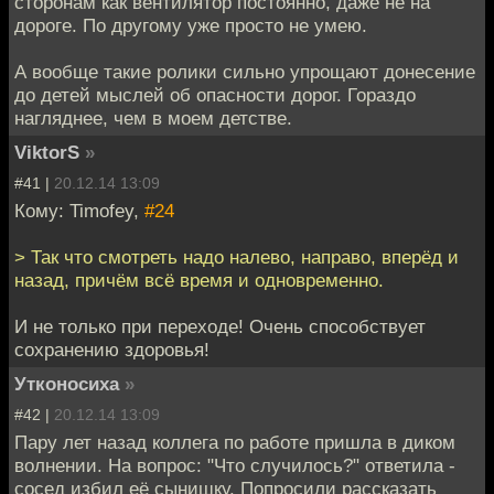
сторонам как вентилятор постоянно, даже не на
дороге. По другому уже просто не умею.
А вообще такие ролики сильно упрощают донесение
до детей мыслей об опасности дорог. Гораздо
нагляднее, чем в моем детстве.
ViktorS
»
#41 |
20.12.14 13:09
Кому: Timofey,
#24
> Так что смотреть надо налево, направо, вперёд и
назад, причём всё время и одновременно.
И не только при переходе! Очень способствует
сохранению здоровья!
Утконосиха
»
#42 |
20.12.14 13:09
Пару лет назад коллега по работе пришла в диком
волнении. На вопрос: "Что случилось?" ответила -
сосед избил её сынишку. Попросили рассказать